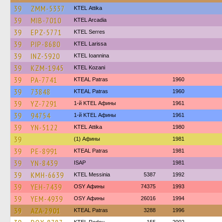
39
ZMM-5337
KΤΕL Αttika
39
MIB-7010
KTEL Arcadia
39
EPZ-5771
KTEL Serres
39
PIP-8680
KTEL Larissa
39
INZ-5920
KTEL Ioannina
39
KZM-1945
ΚΤΕL Kozani
39
PA-7741
KTEAL Patras
1960
39
73848
KTEAL Patras
1960
39
YZ-7291
1-й KTEL Афины
1961
39
94754
1-й KTEL Афины
1961
39
YN-5122
KΤΕL Αttika
1980
39
(1) Афины
1981
39
PE-8991
KTEAL Patras
1981
39
YN-8439
ISAP
1981
39
KMH-6639
KTEL Messinia
5387
1992
39
YEH-7439
OSY Афины
74375
1993
39
YEM-4939
OSY Афины
26016
1994
39
AZA-2901
KTEAL Patras
3288
1996