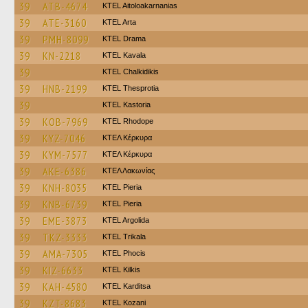
39
ATB-4674
KTEL Aitoloakarnanias
39
ATE-3160
KTEL Arta
39
PMH-8099
KTEL Drama
39
KN-2218
KTEL Kavala
39
ΚΤΕL Chalkidikis
39
HNB-2199
KTEL Thesprotia
39
KTEL Kastoria
39
KOB-7969
KTEL Rhodope
39
KYZ-7046
ΚΤΕΛ Κέρκυρα
39
KYM-7577
ΚΤΕΛ Κέρκυρα
39
AKE-6386
ΚΤΕΛ Λακωνίας
39
KNH-8035
KTEL Pieria
39
KNB-6739
KTEL Pieria
39
EME-3873
KTEL Argolida
39
TKZ-3333
ΚΤΕL Τrikala
39
AMA-7305
ΚΤΕL Phocis
39
KIZ-6633
KTEL Kilkis
39
KAH-4580
ΚΤΕL Karditsa
39
KZT-8683
ΚΤΕL Kozani