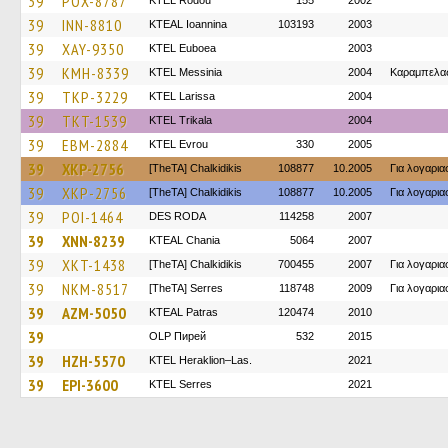
39
POX-8787
ΚΤΕL Rodou
155
2002
39
INN-8810
KTEAL Ioannina
103193
2003
39
XAY-9350
ΚΤΕL Euboea
2003
39
KMH-8339
KTEL Messinia
2004
Καραμπελα
39
TKP-3229
KTEL Larissa
2004
39
TKT-1539
ΚΤΕL Τrikala
2004
39
EBM-2884
KTEL Evrou
330
2005
39
XKP-2756
[TheTA] Chalkidikis
108877
10.2005
Για λογαρι
39
XKP-2756
[TheTA] Chalkidikis
108877
10.2005
Για λογαρι
39
POI-1464
DES RODA
114258
2007
39
XNN-8239
KTEAL Chania
5064
2007
39
XKT-1438
[TheTA] Chalkidikis
700455
2007
Για λογαρι
39
NKM-8517
[TheTA] Serres
118748
2009
Για λογαρι
39
AZM-5050
KTEAL Patras
120474
2010
39
OLP Пирей
532
2015
39
HZH-5570
KTEL Heraklion–Las.
2021
39
EPI-3600
KTEL Serres
2021