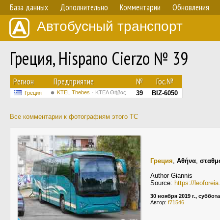
База данных
Дополнительно
Комментарии
Обновления
Автобусный транспорт
Греция, Hispano Cierzo № 39
Регион
Предприятие
№
Гос.№
KTEL Thebes
ΚΤΕΛ Θήβας
39
BIZ-6050
Греция
Все комментарии к фотографиям этого ТС
Греция
,
Αθήνα
,
σταθμ
Author Giannis
Source:
https://leofore
30 ноября 2019 г., суббота
Автор:
f71546