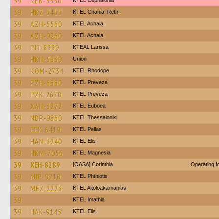
39
KEB-3550
KTEL Cephalonia
39
HKZ-5455
KTEL Chania–Reth.
39
AZH-5560
KTEL Achaia
39
AZH-9260
KTEL Achaia
39
PIT-8339
KTEAL Larissa
39
HKN-5839
Union
39
KOM-2734
KTEL Rhodope
39
PZH-6880
KTEL Preveza
39
PZK-2670
KTEL Preveza
39
XAN-3272
ΚΤΕL Euboea
39
NBP-9860
KTEL Thessaloniki
39
EEK-6419
KTEL Pellas
39
HAN-3240
KTEL Elis
39
HKM-7056
ΚΤΕL Magnesia
39
XEH-8289
[OASA] Corinthia
Operating 
39
MIP-9210
ΚΤΕL Phthiotis
39
MEZ-2223
KTEL Aitoloakarnanias
39
KTEL Imathia
39
HAK-9145
KTEL Elis