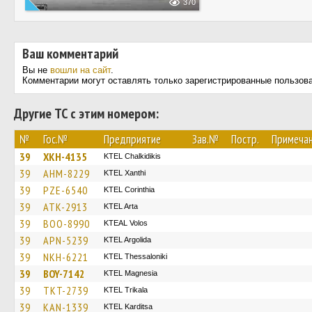
370
Ваш комментарий
Вы не
вошли на сайт
.
Комментарии могут оставлять только зарегистрированные пользов
Другие ТС с этим номером:
№
Гос.№
Предприятие
Зав.№
Постр.
Примеча
39
XKH-4135
ΚΤΕL Chalkidikis
39
AHM-8229
KTEL Xanthi
39
PZE-6540
KTEL Corinthia
39
ATK-2913
KTEL Arta
39
BOO-8990
KTEAL Volos
39
APN-5239
KTEL Argolida
39
NKH-6221
KTEL Thessaloniki
39
BOY-7142
ΚΤΕL Magnesia
39
TKT-2739
ΚΤΕL Τrikala
39
KAN-1339
ΚΤΕL Karditsa