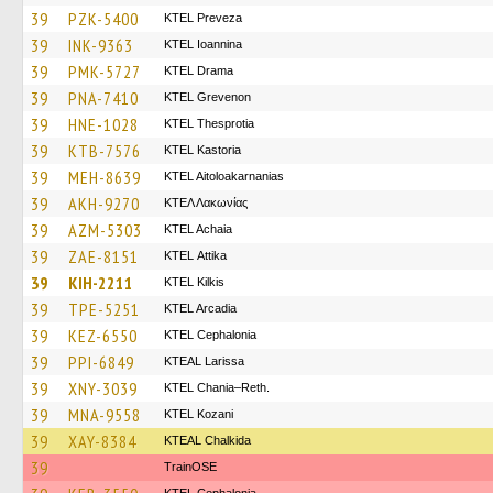
39
PZK-5400
KTEL Preveza
39
INK-9363
KTEL Ioannina
39
PMK-5727
KTEL Drama
39
PNA-7410
ΚΤΕL Grevenon
39
HNE-1028
KTEL Thesprotia
39
KTB-7576
KTEL Kastoria
39
MEH-8639
KTEL Aitoloakarnanias
39
AKH-9270
ΚΤΕΛ Λακωνίας
39
AZM-5303
KTEL Achaia
39
ZAE-8151
KΤΕL Αttika
39
KIH-2211
KTEL Kilkis
39
TPE-5251
KTEL Arcadia
39
KEZ-6550
KTEL Cephalonia
39
PPI-6849
KTEAL Larissa
39
XNY-3039
KTEL Chania–Reth.
39
MNA-9558
ΚΤΕL Kozani
39
XAY-8384
KTEAL Chalkida
39
TrainΟSE