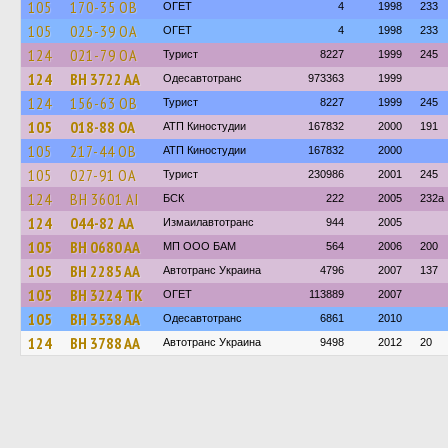
105
170-35 ОВ
ОГЕТ
4
1998
233
105
025-39 ОА
ОГЕТ
4
1998
233
124
021-79 ОА
Турист
8227
1999
245
124
BH 3722 AA
Одесавтотранс
973363
1999
124
156-63 ОВ
Турист
8227
1999
245
105
018-88 ОА
АТП Киностудии
167832
2000
191
105
217-44 ОВ
АТП Киностудии
167832
2000
105
027-91 ОА
Турист
230986
2001
245
124
BH 3601 AI
БСК
222
2005
232а
124
044-82 АА
Измаилавтотранс
944
2005
105
BH 0680 AA
МП ООО БАМ
564
2006
200
105
BH 2285 AA
Автотранс Украина
4796
2007
137
105
BH 3224 TK
ОГЕТ
113889
2007
105
BH 3538 AA
Одесавтотранс
6861
2010
124
BH 3788 AA
Автотранс Украина
9498
2012
20