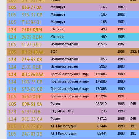
105
033-77 ОА
Маршрут
165
1982
105
336-32 ОВ
Маршрут
165
1982
105
Т 1594 ОІ
Маршрут
165
1982
124
2605 ОДМ
Югтранс
499
1985
124
2605 ОДМ
Югтранс
499
1985
105
1127 ОДП
Измаилавтотранс
19576
1987
105
BH 3148 AA
БСК
1988
232, 
124
223-38 ОВ
Измаилавтотранс
2056
1988
124
2101 ОДП
Измаилавтотранс
2056
1988
124
BH 1968 AA
Третий автобусный парк
179086
1990
124
100-23 ОВ
Третий автобусный парк
179086
1990
124
372-06 ОВ
Третий автобусный парк
179086
1990
105
0664 ОДР
Третий автобусный парк
155294
1991
105
009-51 ОА
Турист
982219
1993
245
124
6797 ОТВ
СЕДИНА - ЛТД
235
1993
124
001-25 ОА
Турист
73712
1995
245
105
016-78 ОА
АТП Киностудии
82444
1998
191
105
247-08 ОВ
АТП Киностудии
82444
1998
191