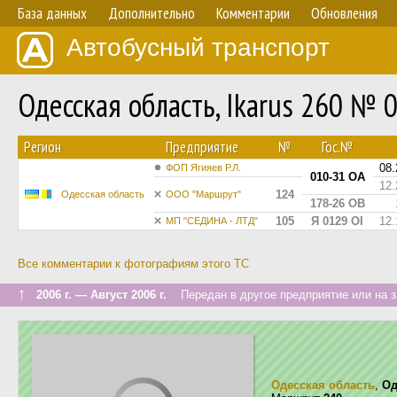
База данных
Дополнительно
Комментарии
Обновления
Автобусный транспорт
Одесская область, Ikarus 260 № 
Регион
Предприятие
№
Гос.№
08.
ФОП Ягияев Р.Л.
010-31 ОА
12.
124
Одесская область
ООО "Маршрут"
178-26 ОВ
105
Я 0129 ОІ
12.
МП "СЕДИНА - ЛТД"
Все комментарии к фотографиям этого ТС
↑
2006 г. — Август 2006 г.
Передан в другое предприятие или на з
Одесская область
,
Од