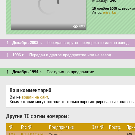
Маршрут
240
15 ноября 2005 г., вторни
Автор:
ariss_ka
603
↑
Декабрь 2003 г.
Передан в другое предприятие или на завод
↑
1996 г.
Передан в другое предприятие или на завод
↑
Декабрь 1994 г.
Поступил на предприятие
Ваш комментарий
Вы не
вошли на сайт
.
Комментарии могут оставлять только зарегистрированные пользов
Другие ТС с этим номером:
№
Гос.№
Предприятие
Зав.№
Постр.
При
105
BH 7827 AM
Турист
245