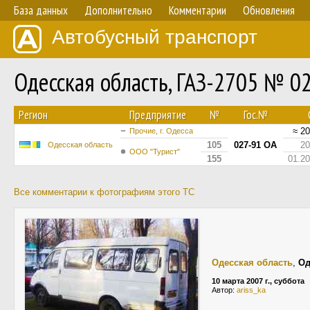
База данных
Дополнительно
Комментарии
Обновления
Автобусный транспорт
Одесская область, ГАЗ-2705 № 0
Регион
Предприятие
№
Гос.№
≈ 2
Прочие, г. Одесса
105
027-91 ОА
20
Одесская область
ООО "Турист"
155
01.2
Все комментарии к фотографиям этого ТС
Одесская область
,
Од
10 марта 2007 г., суббота
Автор:
ariss_ka