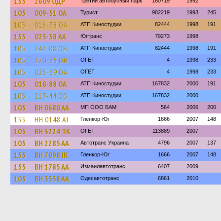
155
2609 ОДР
Третий автобусный парк
160719
1992
105
009-51 ОА
Турист
982219
1993
245
105
016-78 ОА
АТП Киностудии
82444
1998
191
155
025-38 АА
Югтранс
79273
1998
105
247-08 ОВ
АТП Киностудии
82444
1998
191
105
170-35 ОВ
ОГЕТ
4
1998
233
105
025-39 ОА
ОГЕТ
4
1998
233
105
018-88 ОА
АТП Киностудии
167832
2000
191
105
217-44 ОВ
АТП Киностудии
167832
2000
105
BH 0680 AA
МП ООО БАМ
564
2006
200
155
HH 0148 AI
Гленкор-Юг
1666
2007
148
105
BH 3224 TK
ОГЕТ
113889
2007
105
BH 2285 AA
Автотранс Украина
4796
2007
137
155
BH 7098 IK
Гленкор-Юг
1666
2007
148
155
BH 1785 AA
Измаилавтотранс
6407
2009
105
BH 3538 AA
Одесавтотранс
6861
2010