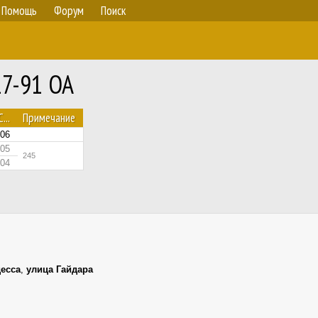
Помощь
Форум
Поиск
27-91 ОА
С...
Примечание
006
05
245
004
есса
,
улица Гайдара