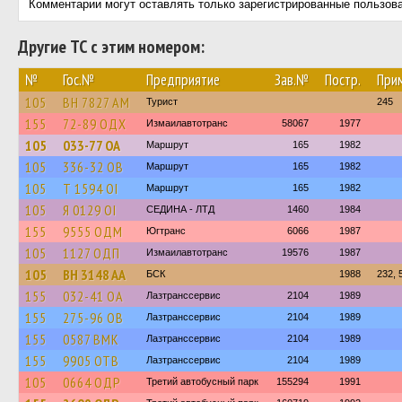
Комментарии могут оставлять только зарегистрированные пользов
Другие ТС с этим номером:
№
Гос.№
Предприятие
Зав.№
Постр.
При
105
BH 7827 AM
Турист
245
155
72-89 ОДХ
Измаилавтотранс
58067
1977
105
033-77 ОА
Маршрут
165
1982
105
336-32 ОВ
Маршрут
165
1982
105
Т 1594 ОІ
Маршрут
165
1982
105
Я 0129 ОІ
СЕДИНА - ЛТД
1460
1984
155
9555 ОДМ
Югтранс
6066
1987
105
1127 ОДП
Измаилавтотранс
19576
1987
105
BH 3148 AA
БСК
1988
232, 
155
032-41 ОА
Лазтранссервис
2104
1989
155
275-96 ОВ
Лазтранссервис
2104
1989
155
0587 ВМК
Лазтранссервис
2104
1989
155
9905 ОТВ
Лазтранссервис
2104
1989
105
0664 ОДР
Третий автобусный парк
155294
1991