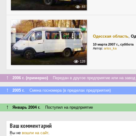
83
Одесская область
,
Од
10 марта 2007 г., суббота
Автор:
ariss_ka
128
↑
2006 г. (примерно)
Передан в другое предприятие или на завод
↑
2005 г.
Смена госномера (в пределах предприятия)
↑
Январь 2004 г.
Поступил на предприятие
Ваш комментарий
Вы не
вошли на сайт
.