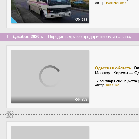
Автор:
IVANHAL899
183
↑
Декабрь 2020 г.
Передан в другое предприятие или на завод
Одесская область
,
Од
Маршрут
Херсон — О
17 сентября 2020 г., четве
Автор:
ariss_ka
939
2020
2018