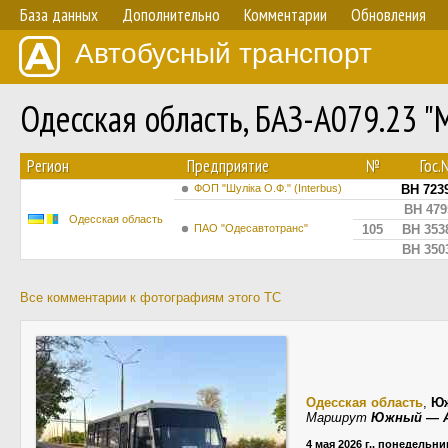
База данных
Дополнительно
Комментарии
Обновления
Автобусный транспорт
Одесская область, БАЗ-А079.23 
Регион
Предприятие
№
Гос.
ФОП "Шуліка О.Ф." (Interbus)
BH 723
BH 479
Одесская область
ПАО "Одесавтотранс"
105
BH 353
BH 350
Все комментарии к фотографиям этого ТС
Одесская область
,
Ю
Маршрут
Южный — A
4 мая 2026 г., понедельни