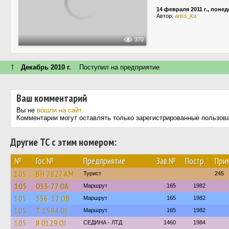
14 февраля 2011 г., поне
Автор:
ariss_ka
370
↑
Декабрь 2010 г.
Поступил на предприятие
Ваш комментарий
Вы не
вошли на сайт
.
Комментарии могут оставлять только зарегистрированные пользов
Другие ТС с этим номером:
№
Гос.№
Предприятие
Зав.№
Постр.
При
105
BH 7827 AM
Турист
245
105
033-77 ОА
Маршрут
165
1982
105
336-32 ОВ
Маршрут
165
1982
105
Т 1594 ОІ
Маршрут
165
1982
105
Я 0129 ОІ
СЕДИНА - ЛТД
1460
1984