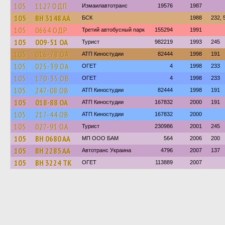
105
1127 ОДП
Измаилавтотранс
19576
1987
105
BH 3148 AA
БСК
1988
232, 
105
0664 ОДР
Третий автобусный парк
155294
1991
105
009-51 ОА
Турист
982219
1993
245
105
016-78 ОА
АТП Киностудии
82444
1998
191
105
025-39 ОА
ОГЕТ
4
1998
233
105
170-35 ОВ
ОГЕТ
4
1998
233
105
247-08 ОВ
АТП Киностудии
82444
1998
191
105
018-88 ОА
АТП Киностудии
167832
2000
191
105
217-44 ОВ
АТП Киностудии
167832
2000
105
027-91 ОА
Турист
230986
2001
245
105
BH 0680 AA
МП ООО БАМ
564
2006
200
105
BH 2285 AA
Автотранс Украина
4796
2007
137
105
BH 3224 TK
ОГЕТ
113889
2007