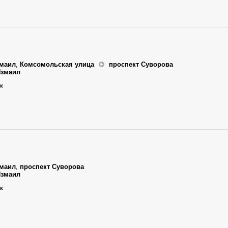
маил
,
Комсомольская улица
проспект Суворова
Измаил
ик
маил
,
проспект Суворова
Измаил
ик