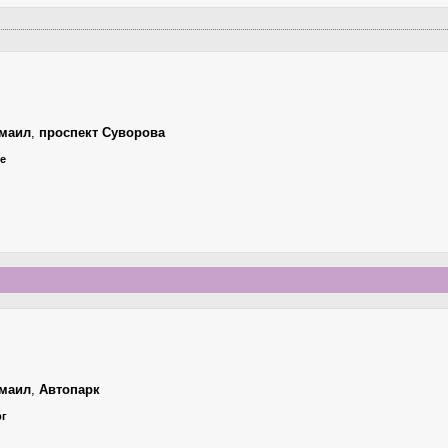
маил
,
проспект Суворова
ье
маил
,
Автопарк
рг