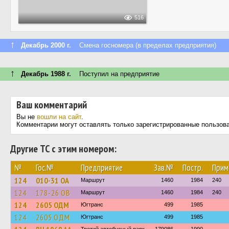
516
↑
Декабрь 2000 г.
Смена госномера (в пределах предприятия)
↑
Декабрь 1988 г.
Поступил на предприятие
Ваш комментарий
Вы не
вошли на сайт
.
Комментарии могут оставлять только зарегистрированные пользов
Другие ТС с этим номером:
№
Гос.№
Предприятие
Зав.№
Постр.
Прим
124
010-31 ОА
Маршрут
1460
1984
240
124
178-26 ОВ
Маршрут
1460
1984
240
124
2605 ОДМ
Югтранс
499
1985
124
2605 ОДМ
Югтранс
499
1985