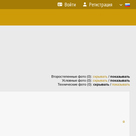
Войти
Регистрация
Второстепенные фото (0):
скрывать
/
показывать
Условные фото (0):
скрывать
/
показывать
Технические фото (0):
скрывать
/
показывать
¤