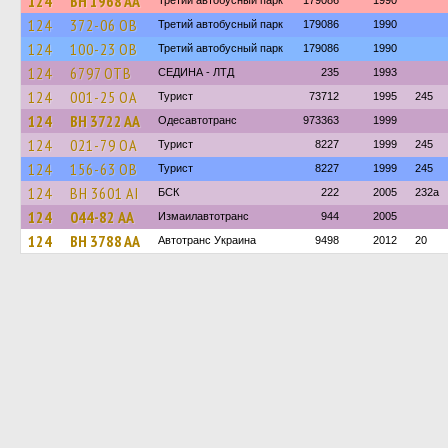
124
BH 1968 AA
Третий автобусный парк
179086
1990
124
372-06 ОВ
Третий автобусный парк
179086
1990
124
100-23 ОВ
Третий автобусный парк
179086
1990
124
6797 ОТВ
СЕДИНА - ЛТД
235
1993
124
001-25 ОА
Турист
73712
1995
245
124
BH 3722 AA
Одесавтотранс
973363
1999
124
021-79 ОА
Турист
8227
1999
245
124
156-63 ОВ
Турист
8227
1999
245
124
BH 3601 AI
БСК
222
2005
232а
124
044-82 АА
Измаилавтотранс
944
2005
124
BH 3788 AA
Автотранс Украина
9498
2012
20