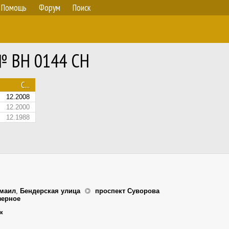
Помощь
Форум
Поиск
 № BH 0144 CH
С...
12.2008
12.2000
12.1988
маил
,
Бендерская улица
проспект Суворова
зерное
ик