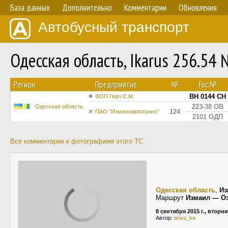
База данных
Дополнительно
Комментарии
Обновления
Автобусный транспорт
Одесская область, Ikarus 256.54
Регион
Предприятие
№
Гос.№
BH 0144 CH
ФОП Гергі Є.М.
223-38 ОВ
Одесская область
124
ПАО "Измаилавтотранс"
2101 ОДП
Все комментарии к фотографиям этого ТС
Одесская область
,
Из
Маршрут
Измаил — О
8 сентября 2015 г., вторн
Автор:
ariss_ka