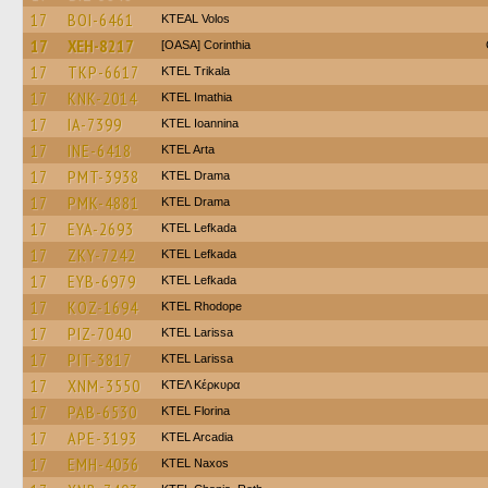
17
BOI-6461
KTEAL Volos
17
XEH-8217
[OASA] Corinthia
17
TKP-6617
ΚΤΕL Τrikala
17
KNK-2014
KTEL Imathia
17
IA-7399
KTEL Ioannina
17
INE-6418
KTEL Arta
17
PMT-3938
KTEL Drama
17
PMK-4881
KTEL Drama
17
EYA-2693
KTEL Lefkada
17
ZKY-7242
KTEL Lefkada
17
EYB-6979
KTEL Lefkada
17
KOZ-1694
KTEL Rhodope
17
PIZ-7040
KTEL Larissa
17
PIT-3817
KTEL Larissa
17
XNM-3550
ΚΤΕΛ Κέρκυρα
17
PAB-6530
KTEL Florina
17
APE-3193
KTEL Arcadia
17
EMH-4036
KTEL Naxos