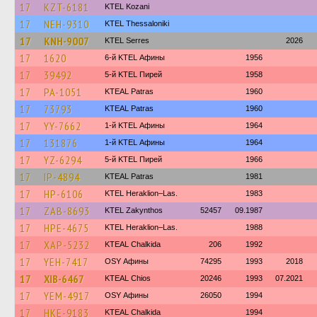
17
KZT-6181
ΚΤΕL Kozani
17
NEH-9310
KTEL Thessaloniki
17
KNH-9007
KTEL Serres
2026
17
1620
6-й KTEL Афины
1956
17
39492
5-й KTEL Пирей
1958
17
PA-1051
KTEAL Patras
1960
17
73793
KTEAL Patras
1960
17
YY-7662
1-й KTEL Афины
1964
17
131876
1-й KTEL Афины
1964
17
YZ-6294
5-й KTEL Пирей
1966
17
IP-4894
KTEAL Patras
1981
17
HP-6106
KTEL Heraklion–Las.
1983
17
ZAB-8693
KTEL Zakynthos
52457
09.1987
17
HPE-4675
KTEL Heraklion–Las.
1988
17
XAP-5232
KTEAL Chalkida
206
1992
17
YEH-7417
OSY Афины
74295
1993
2018
17
XIB-6467
KTEAL Chios
20246
1993
07.2021
17
YEM-4917
OSY Афины
26050
1994
17
HKE-9183
KTEAL Chalkida
1994