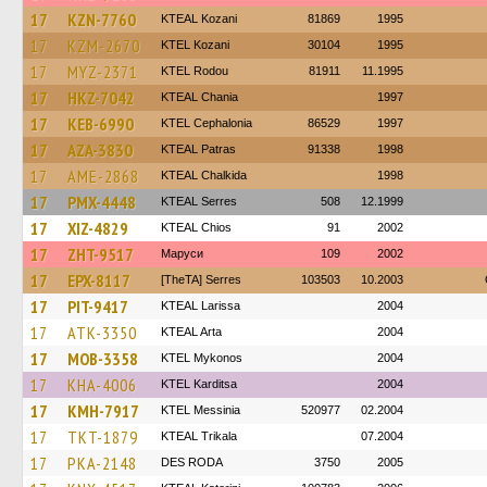
17
KZN-7760
KTEAL Kozani
81869
1995
17
KZM-2670
ΚΤΕL Kozani
30104
1995
17
MYZ-2371
ΚΤΕL Rodou
81911
11.1995
17
HKZ-7042
KTEAL Chania
1997
17
KEB-6990
KTEL Cephalonia
86529
1997
17
AZA-3830
KTEAL Patras
91338
1998
17
AME-2868
KTEAL Chalkida
1998
17
PMX-4448
KTEAL Serres
508
12.1999
17
XIZ-4829
KTEAL Chios
91
2002
17
ZHT-9517
Маруси
109
2002
17
EPX-8117
[TheTA] Serres
103503
10.2003
17
PIT-9417
KTEAL Larissa
2004
17
ATK-3350
KTEAL Arta
2004
17
MOB-3358
KTEL Mykonos
2004
17
KHA-4006
ΚΤΕL Karditsa
2004
17
KMH-7917
KTEL Messinia
520977
02.2004
17
TKT-1879
KTEAL Trikala
07.2004
17
PKA-2148
DES RODA
3750
2005