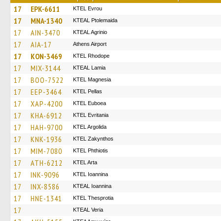
17
EPK-6611
KTEL Evrou
17
MNA-1340
KTEAL Ptolemaida
17
AIN-3470
KTEAL Agrinio
17
AIA-17
Athens Airport
17
KON-3469
KTEL Rhodope
17
MIX-3144
KTEAL Lamia
17
BOO-7522
ΚΤΕL Magnesia
17
EEP-3464
KTEL Pellas
17
XAP-4200
ΚΤΕL Euboea
17
KHA-6912
ΚΤΕL Evritania
17
HAH-9700
KTEL Argolida
17
KNK-1936
KTEL Zakynthos
17
MIM-7080
ΚΤΕL Phthiotis
17
ATH-6212
KTEL Arta
17
INK-9096
KTEL Ioannina
17
INX-8586
KTEAL Ioannina
17
HNE-1341
KTEL Thesprotia
17
KTEAL Veria