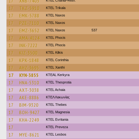
17
XNB-7403
KTEL Chania–Reth.
17
TKZ-5910
ΚΤΕL Τrikala
17
EMK-5788
KTEL Naxos
17
PZE-7110
KTEL Naxos
17
EMZ-3652
KTEL Naxos
537
17
AMA-4124
ΚΤΕL Phocis
17
INK-7222
ΚΤΕL Phocis
17
KIZ-3500
KTEL Kilkis
17
KPK-1848
KTEL Corinthia
17
AHZ-3695
KTEL Xanthi
17
KYN-3855
KTEAL Kerkyra
17
HNA-5310
KTEL Thesprotia
17
AXT-3038
KTEL Achaia
17
AKE-8886
ΚΤΕΛ Λακωνίας
17
BIM-9320
KTEL Thebes
17
BOH-9427
ΚΤΕL Magnesia
17
KHA-2249
ΚΤΕL Evritania
17
KTEL Preveza
17
MYE-8621
KTEL Lesbos