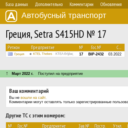
База данных
Дополнительно
Комментарии
Обновления
Автобусный транспорт
Греция, Setra S415HD № 17
Регион
Предприятие
№
Гос.№
С...
KTEL Thebes
ΚΤΕΛ Θήβας
17
BIP-2432
03.2022
Греция
↑
Март 2022 г.
Поступил на предприятие
Ваш комментарий
Вы не
вошли на сайт
.
Комментарии могут оставлять только зарегистрированные пользов
Другие ТС с этим номером:
№
Гос.№
Предприятие
Зав.№
Постр.
Утил.