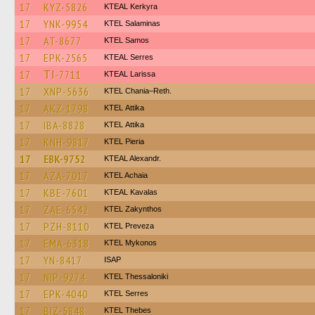
17
KYZ-5826
KTEAL Kerkyra
17
YNK-9954
KTEL Salaminas
17
AT-8677
KTEL Samos
17
EPK-2565
KTEAL Serres
17
ΤΙ-7711
KTEAL Larissa
17
XNP-5636
KTEL Chania–Reth.
17
AKZ-1798
KΤΕL Αttika
17
IBA-8828
KΤΕL Αttika
17
KNH-9817
KTEL Pieria
17
EBK-9752
KTEAL Alexandr.
17
AZA-7017
KTEL Achaia
17
KBE-7601
KTEAL Kavalas
17
ZAE-6542
KTEL Zakynthos
17
PZH-8110
KTEL Preveza
17
EMA-6318
KTEL Mykonos
17
YN-8417
ISAP
17
NIP-9274
KTEL Thessaloniki
17
EPK-4040
KTEL Serres
17
BIZ-5848
KTEL Thebes