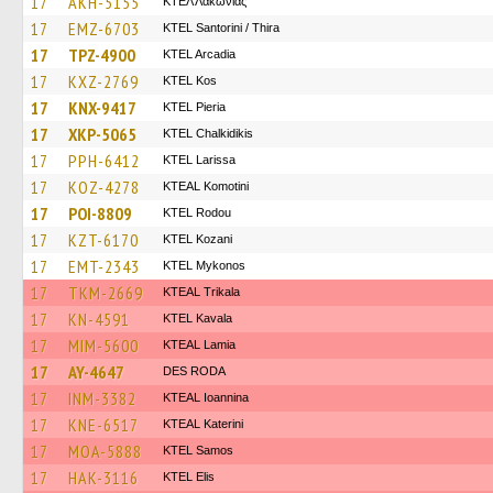
17
AKH-5155
ΚΤΕΛ Λακωνίας
17
EMZ-6703
KTEL Santorini / Thira
17
TPZ-4900
KTEL Arcadia
17
KXZ-2769
KTEL Kos
17
KNX-9417
KTEL Pieria
17
XKP-5065
ΚΤΕL Chalkidikis
17
PPH-6412
KTEL Larissa
17
KOZ-4278
KTEAL Komotini
17
POI-8809
ΚΤΕL Rodou
17
KZT-6170
ΚΤΕL Kozani
17
EMT-2343
KTEL Mykonos
17
TKM-2669
KTEAL Trikala
17
KN-4591
KTEL Kavala
17
MIM-5600
KTEAL Lamia
17
AY-4647
DES RODA
17
INM-3382
KTEAL Ioannina
17
KNE-6517
KTEAL Katerini
17
MOA-5888
KTEL Samos
17
HAK-3116
KTEL Elis