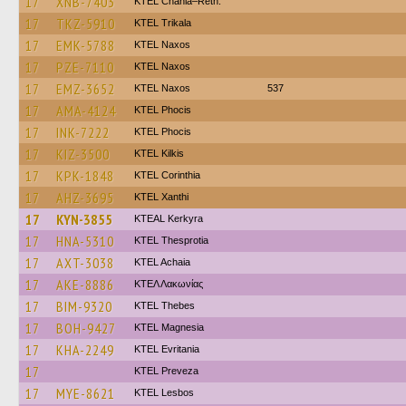
17
XNB-7403
KTEL Chania–Reth.
17
TKZ-5910
ΚΤΕL Τrikala
17
EMK-5788
KTEL Naxos
17
PZE-7110
KTEL Naxos
17
EMZ-3652
KTEL Naxos
537
17
AMA-4124
ΚΤΕL Phocis
17
INK-7222
ΚΤΕL Phocis
17
KIZ-3500
KTEL Kilkis
17
KPK-1848
KTEL Corinthia
17
AHZ-3695
KTEL Xanthi
17
KYN-3855
KTEAL Kerkyra
17
HNA-5310
KTEL Thesprotia
17
AXT-3038
KTEL Achaia
17
AKE-8886
ΚΤΕΛ Λακωνίας
17
BIM-9320
KTEL Thebes
17
BOH-9427
ΚΤΕL Magnesia
17
KHA-2249
ΚΤΕL Evritania
17
KTEL Preveza
17
MYE-8621
KTEL Lesbos