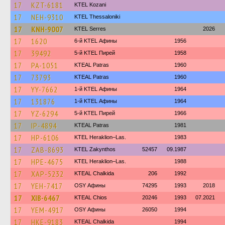
17
KZT-6181
ΚΤΕL Kozani
17
NEH-9310
KTEL Thessaloniki
17
KNH-9007
KTEL Serres
2026
17
1620
6-й KTEL Афины
1956
17
39492
5-й KTEL Пирей
1958
17
PA-1051
KTEAL Patras
1960
17
73793
KTEAL Patras
1960
17
YY-7662
1-й KTEL Афины
1964
17
131876
1-й KTEL Афины
1964
17
YZ-6294
5-й KTEL Пирей
1966
17
IP-4894
KTEAL Patras
1981
17
HP-6106
KTEL Heraklion–Las.
1983
17
ZAB-8693
KTEL Zakynthos
52457
09.1987
17
HPE-4675
KTEL Heraklion–Las.
1988
17
XAP-5232
KTEAL Chalkida
206
1992
17
YEH-7417
OSY Афины
74295
1993
2018
17
XIB-6467
KTEAL Chios
20246
1993
07.2021
17
YEM-4917
OSY Афины
26050
1994
17
HKE-9183
KTEAL Chalkida
1994