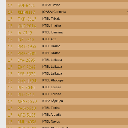
17
BOI-6461
KTEAL Volos
17
XEH-8217
[OASA] Corinthia
17
TKP-6617
ΚΤΕL Τrikala
17
KNK-2014
KTEL Imathia
17
IA-7399
KTEL Ioannina
17
INE-6418
KTEL Arta
17
PMT-3938
KTEL Drama
17
PMK-4881
KTEL Drama
17
EYA-2693
KTEL Lefkada
17
ZKY-7242
KTEL Lefkada
17
EYB-6979
KTEL Lefkada
17
KOZ-1694
KTEL Rhodope
17
PIZ-7040
KTEL Larissa
17
PIT-3817
KTEL Larissa
17
XNM-3550
ΚΤΕΛ Κέρκυρα
17
PAB-6530
KTEL Florina
17
APE-3193
KTEL Arcadia
17
EMH-4036
KTEL Naxos