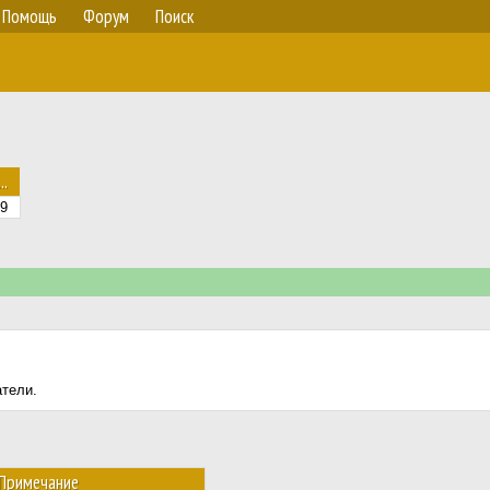
Помощь
Форум
Поиск
..
9
атели.
Примечание