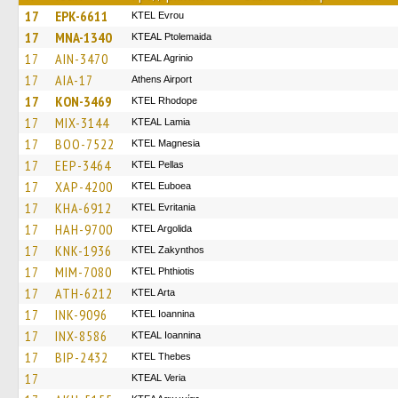
17
EPK-6611
KTEL Evrou
17
MNA-1340
KTEAL Ptolemaida
17
AIN-3470
KTEAL Agrinio
17
AIA-17
Athens Airport
17
KON-3469
KTEL Rhodope
17
MIX-3144
KTEAL Lamia
17
BOO-7522
ΚΤΕL Magnesia
17
EEP-3464
KTEL Pellas
17
XAP-4200
ΚΤΕL Euboea
17
KHA-6912
ΚΤΕL Evritania
17
HAH-9700
KTEL Argolida
17
KNK-1936
KTEL Zakynthos
17
MIM-7080
ΚΤΕL Phthiotis
17
ATH-6212
KTEL Arta
17
INK-9096
KTEL Ioannina
17
INX-8586
KTEAL Ioannina
17
BIP-2432
KTEL Thebes
17
KTEAL Veria