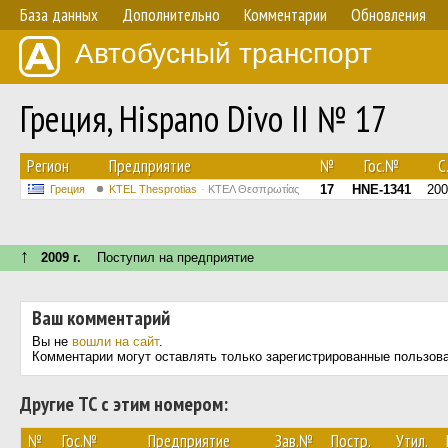
База данных
Дополнительно
Комментарии
Обновления
Автобусный транспорт
Греция, Hispano Divo II № 17
Регион
Предприятие
№
Гос.№
С.
17
HNE-1341
200
Греция
KTEL Thesprotias
ΚΤΕΛ Θεσπρωτίας
↑
2009 г.
Поступил на предприятие
Ваш комментарий
Вы не
вошли на сайт
.
Комментарии могут оставлять только зарегистрированные пользов
Другие ТС с этим номером:
№
Гос.№
Предприятие
Зав.№
Постр.
Утил.