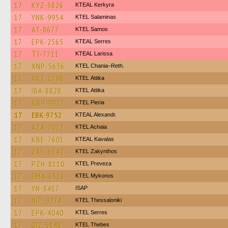
17
KYZ-5826
KTEAL Kerkyra
17
YNK-9954
KTEL Salaminas
17
AT-8677
KTEL Samos
17
EPK-2565
KTEAL Serres
17
ΤΙ-7711
KTEAL Larissa
17
XNP-5636
KTEL Chania–Reth.
17
AKZ-1798
KΤΕL Αttika
17
IBA-8828
KΤΕL Αttika
17
KNH-9817
KTEL Pieria
17
EBK-9752
KTEAL Alexandr.
17
AZA-7017
KTEL Achaia
17
KBE-7601
KTEAL Kavalas
17
ZAE-6542
KTEL Zakynthos
17
PZH-8110
KTEL Preveza
17
EMA-6318
KTEL Mykonos
17
YN-8417
ISAP
17
NIP-9274
KTEL Thessaloniki
17
EPK-4040
KTEL Serres
17
BIZ-5848
KTEL Thebes