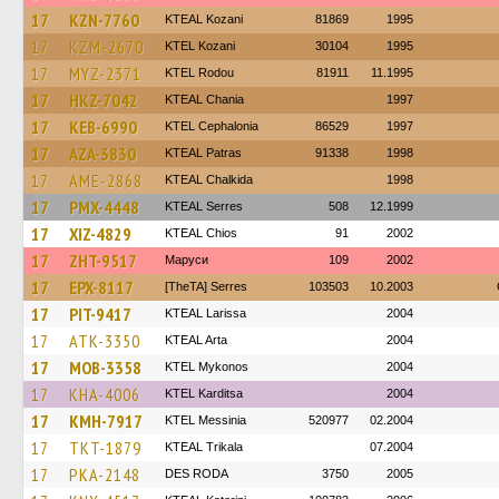
17
KZN-7760
KTEAL Kozani
81869
1995
17
KZM-2670
ΚΤΕL Kozani
30104
1995
17
MYZ-2371
ΚΤΕL Rodou
81911
11.1995
17
HKZ-7042
KTEAL Chania
1997
17
KEB-6990
KTEL Cephalonia
86529
1997
17
AZA-3830
KTEAL Patras
91338
1998
17
AME-2868
KTEAL Chalkida
1998
17
PMX-4448
KTEAL Serres
508
12.1999
17
XIZ-4829
KTEAL Chios
91
2002
17
ZHT-9517
Маруси
109
2002
17
EPX-8117
[TheTA] Serres
103503
10.2003
17
PIT-9417
KTEAL Larissa
2004
17
ATK-3350
KTEAL Arta
2004
17
MOB-3358
KTEL Mykonos
2004
17
KHA-4006
ΚΤΕL Karditsa
2004
17
KMH-7917
KTEL Messinia
520977
02.2004
17
TKT-1879
KTEAL Trikala
07.2004
17
PKA-2148
DES RODA
3750
2005