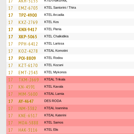
17
AKH-5155
ΚΤΕΛ Λακωνίας
17
EMZ-6703
KTEL Santorini / Thira
17
TPZ-4900
KTEL Arcadia
17
KXZ-2769
KTEL Kos
17
KNX-9417
KTEL Pieria
17
XKP-5065
ΚΤΕL Chalkidikis
17
PPH-6412
KTEL Larissa
17
KOZ-4278
KTEAL Komotini
17
POI-8809
ΚΤΕL Rodou
17
KZT-6170
ΚΤΕL Kozani
17
EMT-2343
KTEL Mykonos
17
TKM-2669
KTEAL Trikala
17
KN-4591
KTEL Kavala
17
MIM-5600
KTEAL Lamia
17
AY-4647
DES RODA
17
INM-3382
KTEAL Ioannina
17
KNE-6517
KTEAL Katerini
17
MOA-5888
KTEL Samos
17
HAK-3116
KTEL Elis