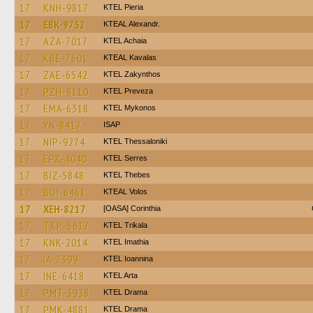
17
KNH-9817
KTEL Pieria
17
EBK-9752
KTEAL Alexandr.
17
AZA-7017
KTEL Achaia
17
KBE-7601
KTEAL Kavalas
17
ZAE-6542
KTEL Zakynthos
17
PZH-8110
KTEL Preveza
17
EMA-6318
KTEL Mykonos
17
YN-8417
ISAP
17
NIP-9274
KTEL Thessaloniki
17
EPK-4040
KTEL Serres
17
BIZ-5848
KTEL Thebes
17
BOI-6461
KTEAL Volos
17
XEH-8217
[OASA] Corinthia
17
TKP-6617
ΚΤΕL Τrikala
17
KNK-2014
KTEL Imathia
17
IA-7399
KTEL Ioannina
17
INE-6418
KTEL Arta
17
PMT-3938
KTEL Drama
17
PMK-4881
KTEL Drama