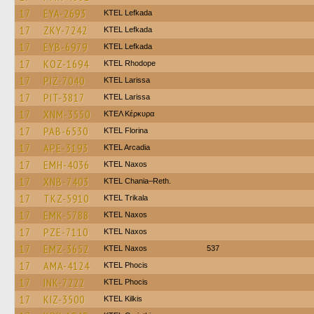
17
EYA-2693
KTEL Lefkada
17
ZKY-7242
KTEL Lefkada
17
EYB-6979
KTEL Lefkada
17
KOZ-1694
KTEL Rhodope
17
PIZ-7040
KTEL Larissa
17
PIT-3817
KTEL Larissa
17
XNM-3550
ΚΤΕΛ Κέρκυρα
17
PAB-6530
KTEL Florina
17
APE-3193
KTEL Arcadia
17
EMH-4036
KTEL Naxos
17
XNB-7403
KTEL Chania–Reth.
17
TKZ-5910
ΚΤΕL Τrikala
17
EMK-5788
KTEL Naxos
17
PZE-7110
KTEL Naxos
17
EMZ-3652
KTEL Naxos
537
17
AMA-4124
ΚΤΕL Phocis
17
INK-7222
ΚΤΕL Phocis
17
KIZ-3500
KTEL Kilkis