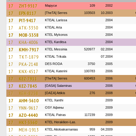
17
ZHT-9517
Маруси
109
2002
17
EPX-8117
[TheTA] Serres
103503
10.2003
17
PIT-9417
KTEAL Larissa
2004
17
ATK-3350
KTEAL Arta
2004
17
MOB-3358
KTEL Mykonos
2004
17
KHA-4006
ΚΤΕL Karditsa
2004
17
KMH-7917
KTEL Messinia
520977
02.2004
17
TKT-1879
KTEAL Trikala
07.2004
17
PKA-2148
DES RODA
3750
2005
17
KNX-4517
KTEAL Katerini
100783
2006
17
KEZ-7911
[TheTA] Serres
600453
2006
17
KEZ-7845
[OASA] Salaminas
2006
17
XEH-8258
[ΟΑΣΑ] Αttikis
276
2008
17
AHM-3610
KTEL Xanthi
2009
17
YNN-9617
OSY Афины
2009
17
AZO-4440
KTEAL Patras
117239
2009
17
HKT-3360
KTEL Heraklion–Las.
2009
17
MEH-1913
KTEL Aitoloakarnanias
959
04.2009