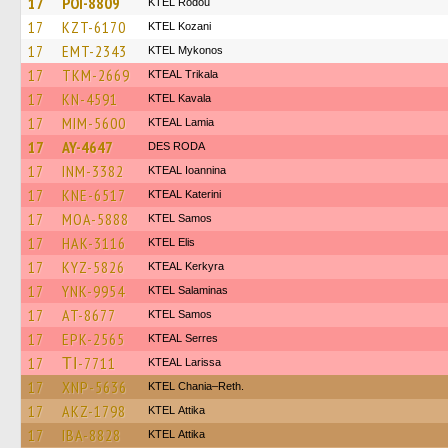
17
POI-8809
ΚΤΕL Rodou
17
KZT-6170
ΚΤΕL Kozani
17
EMT-2343
KTEL Mykonos
17
TKM-2669
KTEAL Trikala
17
KN-4591
KTEL Kavala
17
MIM-5600
KTEAL Lamia
17
AY-4647
DES RODA
17
INM-3382
KTEAL Ioannina
17
KNE-6517
KTEAL Katerini
17
MOA-5888
KTEL Samos
17
HAK-3116
KTEL Elis
17
KYZ-5826
KTEAL Kerkyra
17
YNK-9954
KTEL Salaminas
17
AT-8677
KTEL Samos
17
EPK-2565
KTEAL Serres
17
ΤΙ-7711
KTEAL Larissa
17
XNP-5636
KTEL Chania–Reth.
17
AKZ-1798
KΤΕL Αttika
17
IBA-8828
KΤΕL Αttika