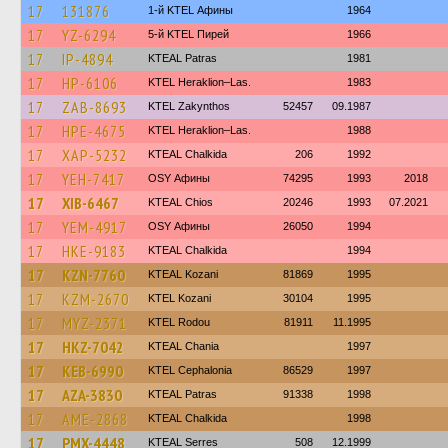
17
131876
1-й KTEL Афины
1964
17
YZ-6294
5-й KTEL Пирей
1966
17
IP-4894
KTEAL Patras
1981
17
HP-6106
KTEL Heraklion–Las.
1983
17
ZAB-8693
KTEL Zakynthos
52457
09.1987
17
HPE-4675
KTEL Heraklion–Las.
1988
17
XAP-5232
KTEAL Chalkida
206
1992
17
YEH-7417
OSY Афины
74295
1993
2018
17
XIB-6467
KTEAL Chios
20246
1993
07.2021
17
YEM-4917
OSY Афины
26050
1994
17
HKE-9183
KTEAL Chalkida
1994
17
KZN-7760
KTEAL Kozani
81869
1995
17
KZM-2670
ΚΤΕL Kozani
30104
1995
17
MYZ-2371
ΚΤΕL Rodou
81911
11.1995
17
HKZ-7042
KTEAL Chania
1997
17
KEB-6990
KTEL Cephalonia
86529
1997
17
AZA-3830
KTEAL Patras
91338
1998
17
AME-2868
KTEAL Chalkida
1998
17
PMX-4448
KTEAL Serres
508
12.1999