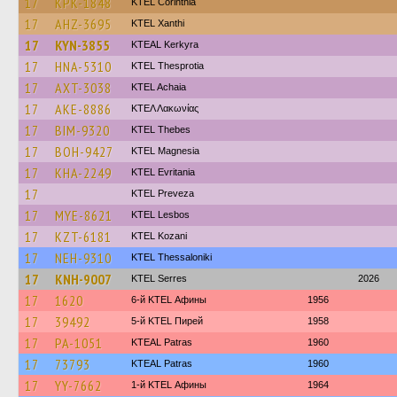
17
KPK-1848
KTEL Corinthia
17
AHZ-3695
KTEL Xanthi
17
KYN-3855
KTEAL Kerkyra
17
HNA-5310
KTEL Thesprotia
17
AXT-3038
KTEL Achaia
17
AKE-8886
ΚΤΕΛ Λακωνίας
17
BIM-9320
KTEL Thebes
17
BOH-9427
ΚΤΕL Magnesia
17
KHA-2249
ΚΤΕL Evritania
17
KTEL Preveza
17
MYE-8621
KTEL Lesbos
17
KZT-6181
ΚΤΕL Kozani
17
NEH-9310
KTEL Thessaloniki
17
KNH-9007
KTEL Serres
2026
17
1620
6-й KTEL Афины
1956
17
39492
5-й KTEL Пирей
1958
17
PA-1051
KTEAL Patras
1960
17
73793
KTEAL Patras
1960
17
YY-7662
1-й KTEL Афины
1964