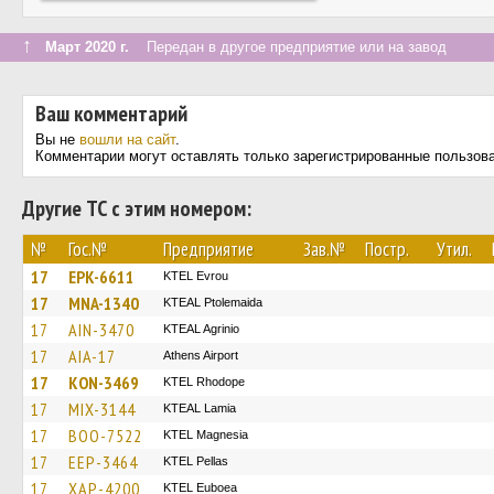
↑
Март 2020 г.
Передан в другое предприятие или на завод
Ваш комментарий
Вы не
вошли на сайт
.
Комментарии могут оставлять только зарегистрированные пользов
Другие ТС с этим номером:
№
Гос.№
Предприятие
Зав.№
Постр.
Утил.
17
EPK-6611
KTEL Evrou
17
MNA-1340
KTEAL Ptolemaida
17
AIN-3470
KTEAL Agrinio
17
AIA-17
Athens Airport
17
KON-3469
KTEL Rhodope
17
MIX-3144
KTEAL Lamia
17
BOO-7522
ΚΤΕL Magnesia
17
EEP-3464
KTEL Pellas
17
XAP-4200
ΚΤΕL Euboea