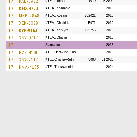
17
PAE-8982
KTEL Florina
1070
05.2009
17
KMX-4723
KTEAL Kalamata
2010
17
MNB-7848
KTEAL Kozani
702021
2010
17
XEK-6028
KTEAL Chalkida
B071
2012
17
KYP-9163
KTEAL Kerkyra
125756
2013
17
XNY-9717
KTEAL Chania
2015
17
Stamatiou
2015
17
HZZ-4100
KTEL Heraklion–Las.
2019
17
XNY-2117
KTEL Chania–Reth.
3098
01.2020
17
NMA-4155
KTEL Thessaloniki
2024