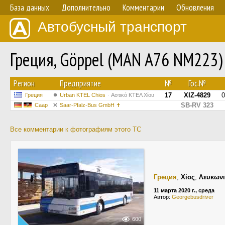
База данных
Дополнительно
Комментарии
Обновления
Автобусный транспорт
Греция, Göppel (MAN A76 NM223
Регион
Предприятие
№
Гос.№
17
XIZ-4829
0
Греция
Urban KTEL Chios
Αστικό ΚΤΕΛ Χίου
SB-RV 323
Саар
Saar-Pfalz-Bus GmbH ✝
Все комментарии к фотографиям этого ТС
Греция
,
Χίος
,
Λευκων
11 марта 2020 г., среда
Автор:
Georgebusdriver
600