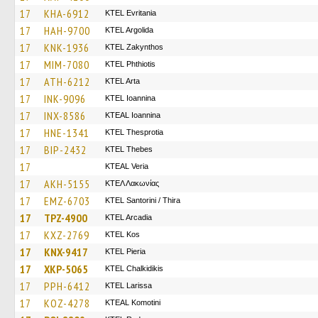
17
KHA-6912
ΚΤΕL Evritania
17
HAH-9700
KTEL Argolida
17
KNK-1936
KTEL Zakynthos
17
MIM-7080
ΚΤΕL Phthiotis
17
ATH-6212
KTEL Arta
17
INK-9096
KTEL Ioannina
17
INX-8586
KTEAL Ioannina
17
HNE-1341
KTEL Thesprotia
17
BIP-2432
KTEL Thebes
17
KTEAL Veria
17
AKH-5155
ΚΤΕΛ Λακωνίας
17
EMZ-6703
KTEL Santorini / Thira
17
TPZ-4900
KTEL Arcadia
17
KXZ-2769
KTEL Kos
17
KNX-9417
KTEL Pieria
17
XKP-5065
ΚΤΕL Chalkidikis
17
PPH-6412
KTEL Larissa
17
KOZ-4278
KTEAL Komotini