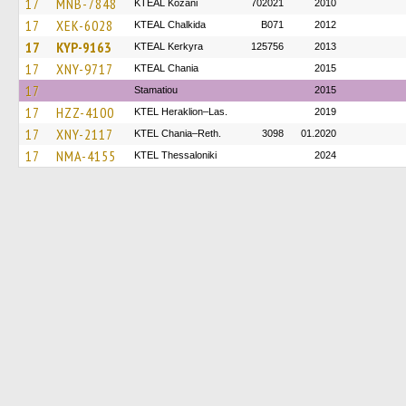
17
MNB-7848
KTEAL Kozani
702021
2010
17
XEK-6028
KTEAL Chalkida
B071
2012
17
KYP-9163
KTEAL Kerkyra
125756
2013
17
XNY-9717
KTEAL Chania
2015
17
Stamatiou
2015
17
HZZ-4100
KTEL Heraklion–Las.
2019
17
XNY-2117
KTEL Chania–Reth.
3098
01.2020
17
NMA-4155
KTEL Thessaloniki
2024