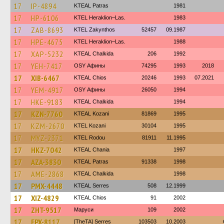
17
IP-4894
KTEAL Patras
1981
17
HP-6106
KTEL Heraklion–Las.
1983
17
ZAB-8693
KTEL Zakynthos
52457
09.1987
17
HPE-4675
KTEL Heraklion–Las.
1988
17
XAP-5232
KTEAL Chalkida
206
1992
17
YEH-7417
OSY Афины
74295
1993
2018
17
XIB-6467
KTEAL Chios
20246
1993
07.2021
17
YEM-4917
OSY Афины
26050
1994
17
HKE-9183
KTEAL Chalkida
1994
17
KZN-7760
KTEAL Kozani
81869
1995
17
KZM-2670
ΚΤΕL Kozani
30104
1995
17
MYZ-2371
ΚΤΕL Rodou
81911
11.1995
17
HKZ-7042
KTEAL Chania
1997
17
AZA-3830
KTEAL Patras
91338
1998
17
AME-2868
KTEAL Chalkida
1998
17
PMX-4448
KTEAL Serres
508
12.1999
17
XIZ-4829
KTEAL Chios
91
2002
17
ZHT-9517
Маруси
109
2002
17
EPX-8117
[TheTA] Serres
103503
10.2003