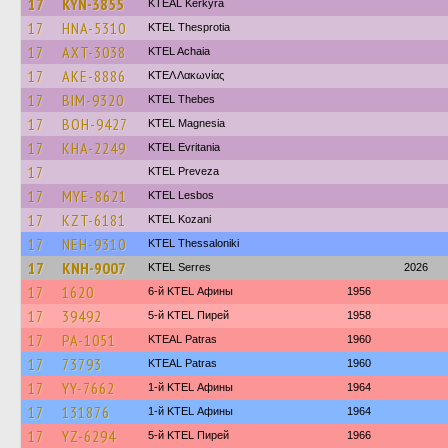
17
KYN-3855
KTEAL Kerkyra
17
HNA-5310
KTEL Thesprotia
17
AXT-3038
KTEL Achaia
17
AKE-8886
ΚΤΕΛ Λακωνίας
17
BIM-9320
KTEL Thebes
17
BOH-9427
ΚΤΕL Magnesia
17
KHA-2249
ΚΤΕL Evritania
17
KTEL Preveza
17
MYE-8621
KTEL Lesbos
17
KZT-6181
ΚΤΕL Kozani
17
NEH-9310
KTEL Thessaloniki
17
KNH-9007
KTEL Serres
2026
17
1620
6-й KTEL Афины
1956
17
39492
5-й KTEL Пирей
1958
17
PA-1051
KTEAL Patras
1960
17
73793
KTEAL Patras
1960
17
YY-7662
1-й KTEL Афины
1964
17
131876
1-й KTEL Афины
1964
17
YZ-6294
5-й KTEL Пирей
1966