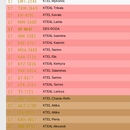
17
EMT-2343
KTEL Mykonos
17
TKM-2669
KTEAL Trikala
17
KN-4591
KTEL Kavala
17
MIM-5600
KTEAL Lamia
17
AY-4647
DES RODA
17
INM-3382
KTEAL Ioannina
17
KNE-6517
KTEAL Katerini
17
MOA-5888
KTEL Samos
17
HAK-3116
KTEL Elis
17
KYZ-5826
KTEAL Kerkyra
17
YNK-9954
KTEL Salaminas
17
AT-8677
KTEL Samos
17
EPK-2565
KTEAL Serres
17
ΤΙ-7711
KTEAL Larissa
17
XNP-5636
KTEL Chania–Reth.
17
AKZ-1798
KΤΕL Αttika
17
IBA-8828
KΤΕL Αttika
17
KNH-9817
KTEL Pieria
17
EBK-9752
KTEAL Alexandr.