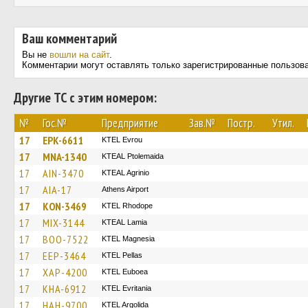
Ваш комментарий
Вы не
вошли на сайт
.
Комментарии могут оставлять только зарегистрированные пользов
Другие ТС с этим номером:
№
Гос.№
Предприятие
Зав.№
Постр.
Утил.
17
EPK-6611
KTEL Evrou
17
MNA-1340
KTEAL Ptolemaida
17
AIN-3470
KTEAL Agrinio
17
AIA-17
Athens Airport
17
KON-3469
KTEL Rhodope
17
MIX-3144
KTEAL Lamia
17
BOO-7522
ΚΤΕL Magnesia
17
EEP-3464
KTEL Pellas
17
XAP-4200
ΚΤΕL Euboea
17
KHA-6912
ΚΤΕL Evritania
17
HAH-9700
KTEL Argolida