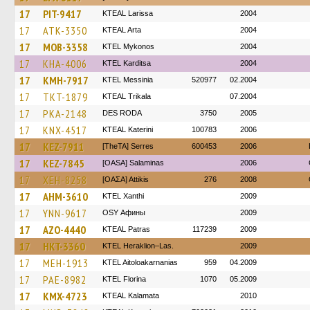
17
PIT-9417
KTEAL Larissa
2004
17
ATK-3350
KTEAL Arta
2004
17
MOB-3358
KTEL Mykonos
2004
17
KHA-4006
ΚΤΕL Karditsa
2004
17
KMH-7917
KTEL Messinia
520977
02.2004
17
TKT-1879
KTEAL Trikala
07.2004
17
PKA-2148
DES RODA
3750
2005
17
KNX-4517
KTEAL Katerini
100783
2006
17
KEZ-7911
[TheTA] Serres
600453
2006
17
KEZ-7845
[OASA] Salaminas
2006
17
XEH-8258
[ΟΑΣΑ] Αttikis
276
2008
17
AHM-3610
KTEL Xanthi
2009
17
YNN-9617
OSY Афины
2009
17
AZO-4440
KTEAL Patras
117239
2009
17
HKT-3360
KTEL Heraklion–Las.
2009
17
MEH-1913
KTEL Aitoloakarnanias
959
04.2009
17
PAE-8982
KTEL Florina
1070
05.2009
17
KMX-4723
KTEAL Kalamata
2010