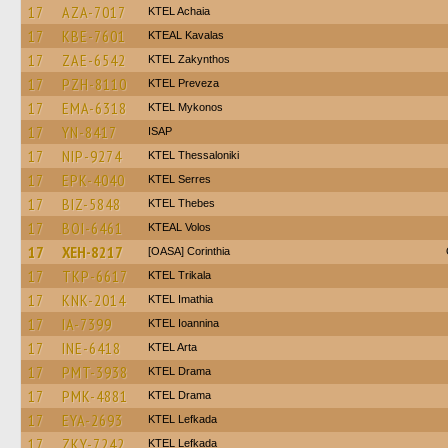
17
AZA-7017
KTEL Achaia
17
KBE-7601
KTEAL Kavalas
17
ZAE-6542
KTEL Zakynthos
17
PZH-8110
KTEL Preveza
17
EMA-6318
KTEL Mykonos
17
YN-8417
ISAP
17
NIP-9274
KTEL Thessaloniki
17
EPK-4040
KTEL Serres
17
BIZ-5848
KTEL Thebes
17
BOI-6461
KTEAL Volos
17
XEH-8217
[OASA] Corinthia
17
TKP-6617
ΚΤΕL Τrikala
17
KNK-2014
KTEL Imathia
17
IA-7399
KTEL Ioannina
17
INE-6418
KTEL Arta
17
PMT-3938
KTEL Drama
17
PMK-4881
KTEL Drama
17
EYA-2693
KTEL Lefkada
17
ZKY-7242
KTEL Lefkada