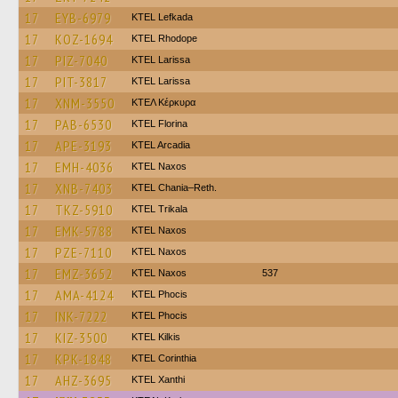
17
EYB-6979
KTEL Lefkada
17
KOZ-1694
KTEL Rhodope
17
PIZ-7040
KTEL Larissa
17
PIT-3817
KTEL Larissa
17
XNM-3550
ΚΤΕΛ Κέρκυρα
17
PAB-6530
KTEL Florina
17
APE-3193
KTEL Arcadia
17
EMH-4036
KTEL Naxos
17
XNB-7403
KTEL Chania–Reth.
17
TKZ-5910
ΚΤΕL Τrikala
17
EMK-5788
KTEL Naxos
17
PZE-7110
KTEL Naxos
17
EMZ-3652
KTEL Naxos
537
17
AMA-4124
ΚΤΕL Phocis
17
INK-7222
ΚΤΕL Phocis
17
KIZ-3500
KTEL Kilkis
17
KPK-1848
KTEL Corinthia
17
AHZ-3695
KTEL Xanthi