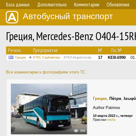
База данных
Дополнительно
Комментарии
Обновления
Автобусный транспорт
Греция, Mercedes-Benz O404-15
Регион
Предприятие
№
Гос.№
17
KEB-6990
01
Греция
KTEL Cephalonias
ΚΤΕΛ Κεφαλλονιάς
Все комментарии к фотографиям этого ТС
Греция
,
Πάτρα
,
λεωφό
Author Patrinos
10 марта 2022 г., четверг
Прислал
reshz
366