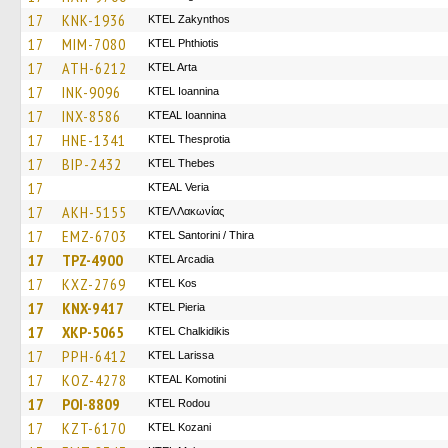
17
KNK-1936
KTEL Zakynthos
17
MIM-7080
ΚΤΕL Phthiotis
17
ATH-6212
KTEL Arta
17
INK-9096
KTEL Ioannina
17
INX-8586
KTEAL Ioannina
17
HNE-1341
KTEL Thesprotia
17
BIP-2432
KTEL Thebes
17
KTEAL Veria
17
AKH-5155
ΚΤΕΛ Λακωνίας
17
EMZ-6703
KTEL Santorini / Thira
17
TPZ-4900
KTEL Arcadia
17
KXZ-2769
KTEL Kos
17
KNX-9417
KTEL Pieria
17
XKP-5065
ΚΤΕL Chalkidikis
17
PPH-6412
KTEL Larissa
17
KOZ-4278
KTEAL Komotini
17
POI-8809
ΚΤΕL Rodou
17
KZT-6170
ΚΤΕL Kozani