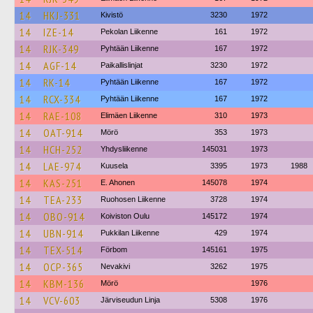
14
HKJ-331
Kivistö
3230
1972
14
IZE-14
Pekolan Liikenne
161
1972
14
RJK-349
Pyhtään Liikenne
167
1972
14
AGF-14
Paikallislinjat
3230
1972
14
RK-14
Pyhtään Liikenne
167
1972
14
RCX-334
Pyhtään Liikenne
167
1972
14
RAE-108
Elimäen Liikenne
310
1973
14
OAT-914
Mörö
353
1973
14
HCH-252
Yhdysliikenne
145031
1973
14
LAE-974
Kuusela
3395
1973
1988
14
KAS-251
E. Ahonen
145078
1974
14
TEA-233
Ruohosen Liikenne
3728
1974
14
OBO-914
Koiviston Oulu
145172
1974
14
UBN-914
Pukkilan Liikenne
429
1974
14
TEX-514
Förbom
145161
1975
14
OCP-365
Nevakivi
3262
1975
14
KBM-136
Mörö
1976
14
VCV-603
Järviseudun Linja
5308
1976