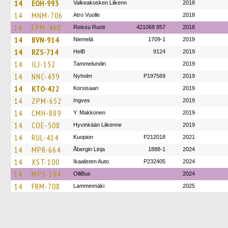
14
EOH-993
Valkeakosken Liikenn
2018
14
MNM-706
Atro Vuolle
2018
14
EPM-460
Reissu Ruoti
421068 857
2018
14
BVN-914
Niemelä
1709-1
2019
14
RZS-714
HelB
9124
2019
14
JLJ-152
Tammelundin
2019
14
NNC-439
Nyholm
P197569
2019
14
KTO-422
Korsisaari
2019
14
ZPM-652
Ingves
2019
14
CMH-889
Y. Makkonen
2019
14
COE-508
Hyvinkään Liikenne
2019
14
RUL-414
Kuopion
P212018
2021
14
MPR-664
Åbergin Linja
1888-1
2024
14
XST-100
Ikaalisten Auto
P232405
2024
14
MPS-194
OlliBus
2024
14
FRM-708
Lamminmäki
2025