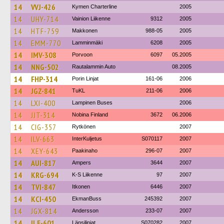
14
VVJ-426
Kymen Charterline
2005
14
UHY-714
Vainion Liikenne
9312
2005
14
HTF-759
Makkonen
988-05
2005
14
EMM-770
Lamminmäki
6208
2005
14
IMV-308
Porvoon
6097
05.2005
14
NNG-502
Rautalammin Auto
08.2005
14
FHP-314
Porin Linjat
161-06
2006
14
JGZ-841
TuKL
211-06
2006
14
LXI-400
Lampinen Buses
2006
14
JJT-314
Nobina Finland
3672
06.2006
14
CIG-357
Rytkönen
2007
14
ILV-663
InterKuljetus
S070117
2007
14
XEY-643
Paakinaho
296-07
2007
14
AUI-817
Ampers
3644
2007
14
KRG-694
K-S Liikenne
97
2007
14
TVI-847
Itkonen
6446
2007
14
KCI-450
EkmanBuss
245392
2007
14
JGX-814
Andersson
233-07
2007
14
ILE-601
Länsilinjat
S070282
2007