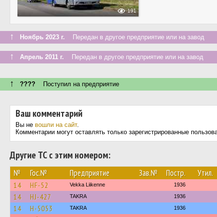
191
↑
Ноябрь 2023 г.
Передан в другое предприятие или на завод
↑
Апрель 2011 г.
Передан в другое предприятие или на завод
↑
????
Поступил на предприятие
Ваш комментарий
Вы не
вошли на сайт
.
Комментарии могут оставлять только зарегистрированные пользов
Другие ТС с этим номером:
№
Гос.№
Предприятие
Зав.№
Постр.
Утил.
14
HF-52
Vekka Liikenne
1936
14
HJ-427
TAKRA
1936
14
H-5053
TAKRA
1936