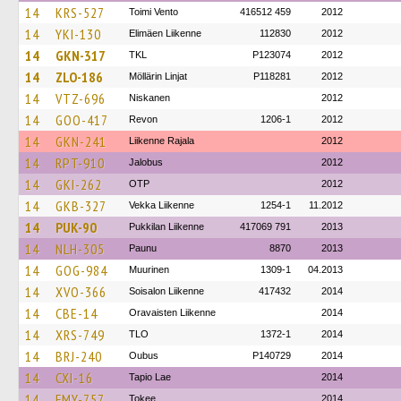
14
KRS-527
Toimi Vento
416512 459
2012
14
YKI-130
Elimäen Liikenne
112830
2012
14
GKN-317
TKL
P123074
2012
14
ZLO-186
Möllärin Linjat
P118281
2012
14
VTZ-696
Niskanen
2012
14
GOO-417
Revon
1206-1
2012
14
GKN-241
Liikenne Rajala
2012
14
RPT-910
Jalobus
2012
14
GKI-262
OTP
2012
14
GKB-327
Vekka Liikenne
1254-1
11.2012
14
PUK-90
Pukkilan Liikenne
417069 791
2013
14
NLH-305
Paunu
8870
2013
14
GOG-984
Muurinen
1309-1
04.2013
14
XVO-366
Soisalon Liikenne
417432
2014
14
CBE-14
Oravaisten Liikenne
2014
14
XRS-749
TLO
1372-1
2014
14
BRJ-240
Oubus
P140729
2014
14
CXI-16
Tapio Lae
2014
14
FMY-757
Tokee
2014