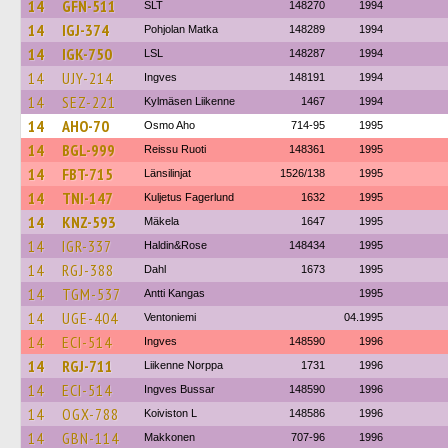
14
GFN-511
SLT
148270
1994
14
IGJ-374
Pohjolan Matka
148289
1994
14
IGK-750
LSL
148287
1994
14
UJY-214
Ingves
148191
1994
14
SEZ-221
Kylmäsen Liikenne
1467
1994
14
AHO-70
Osmo Aho
714-95
1995
14
BGL-999
Reissu Ruoti
148361
1995
14
FBT-715
Länsilinjat
1526/138
1995
14
TNI-147
Kuljetus Fagerlund
1632
1995
14
KNZ-593
Mäkela
1647
1995
14
IGR-337
Haldin&Rose
148434
1995
14
RGJ-388
Dahl
1673
1995
14
TGM-537
Antti Kangas
1995
14
UGE-404
Ventoniemi
04.1995
14
ECI-514
Ingves
148590
1996
14
RGJ-711
Liikenne Norppa
1731
1996
14
ECI-514
Ingves Bussar
148590
1996
14
OGX-788
Koiviston L
148586
1996
14
GBN-114
Makkonen
707-96
1996