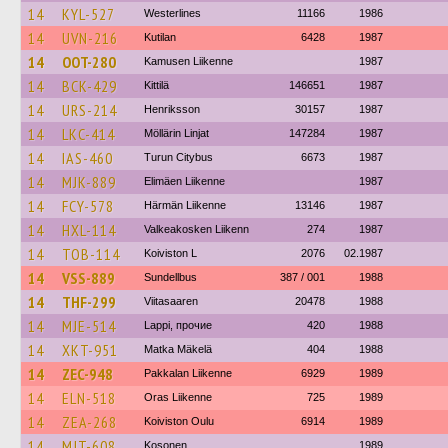
14
KYL-527
Westerlines
11166
1986
14
UVN-216
Kutilan
6428
1987
14
OOT-280
Kamusen Liikenne
1987
14
BCK-429
Kittilä
146651
1987
14
URS-214
Henriksson
30157
1987
14
LKC-414
Möllärin Linjat
147284
1987
14
IAS-460
Turun Citybus
6673
1987
14
MJK-889
Elimäen Liikenne
1987
14
FCY-578
Härmän Liikenne
13146
1987
14
HXL-114
Valkeakosken Liikenn
274
1987
14
TOB-114
Koiviston L
2076
02.1987
14
VSS-889
Sundellbus
387 / 001
1988
14
THF-299
Viitasaaren
20478
1988
14
MJE-514
Lappi, прочие
420
1988
14
XKT-951
Matka Mäkelä
404
1988
14
ZEC-948
Pakkalan Liikenne
6929
1989
14
ELN-518
Oras Liikenne
725
1989
14
ZEA-268
Koiviston Oulu
6914
1989
14
MJT-608
Kosonen
1989