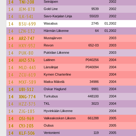
14
TNI-208
Seinäjoen
2002
14
JEM-878
Gold Line
9539
2002
14
ILK-541
Savo-Karjalan Linja
55020
2002
14
BSU-699
Wasabus
2745
01.2002
14
LZN-132
Härmän Liikenne
64
01.2002
14
ARZ-747
Mustajärven
2003
14
HXY-932
Revon
652-03
2003
14
PUK-80
Pukkilan Liikenne
2003
14
AHZ-576
Laitinen
P040256
2004
14
MLO-443
Länsilinjat
P040094
2004
14
ZCU-619
Kymen Charterline
2004
14
MXF-589
Matka Mäkelä
34986
2004
14
UBI-312
Oskar Haglund
9981
2004
14
XNG-774
Turkubus
448100
2004
14
HZZ-375
TKL
3023
2004
14
ZJG-185
Hyvinkään Liikenne
2004
14
OSI-969
Valkeakosken Liikenn
661288
2005
14
CYJ-203
Oubus
2005
14
KLF-306
Ventoniemi
119
2005