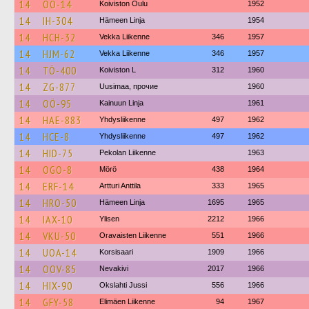
14
OÖ-14
Koiviston Oulu
1952
14
IH-304
Hämeen Linja
1954
14
HCH-32
Vekka Liikenne
346
1957
14
HJM-62
Vekka Liikenne
346
1957
14
TÖ-400
Koiviston L
312
1960
14
ZG-877
Uusimaa, прочие
1960
14
OÖ-95
Kainuun Linja
1961
14
HAE-883
Yhdysliikenne
497
1962
14
HCE-8
Yhdysliikenne
497
1962
14
HID-75
Pekolan Liikenne
1963
14
OGO-8
Mörö
438
1964
14
ERF-14
Artturi Anttila
333
1965
14
HRO-50
Hämeen Linja
1695
1965
14
IAX-10
Ylisen
2212
1966
14
VKU-50
Oravaisten Liikenne
551
1966
14
UOA-14
Korsisaari
1909
1966
14
OOV-85
Nevakivi
2017
1966
14
HIX-90
Okslahti Jussi
556
1966
14
GFY-58
Elimäen Liikenne
94
1967