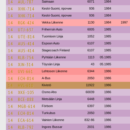
14
AUL-787
Saimaan
6071
1984
14
XHK-714
Keski-Suomi, прочие
936
1984
14
XHK-714
Keski-Suomi, прочие
936
1984
14
RGK-424
Vekka Liikenne
1130
1984
1997
14
UTJ-637
Friherrsin Auto
6005
1985
14
UTE-814
Tuomisen Linja
1052
1985
14
AUS-414
Espoon Auto
6107
1985
14
AUS-414
Stagecoach Finland
6107
1985
14
RLB-754
Pyhtään Liikenne
1113
05.1985
14
XJN-314
Töysän Linja
43
05.1985
14
UVJ-661
Lehtosen Liikenne
6344
1986
14
ECH-814
A-Bus
2050
1986
14
HVL-610
Kivistö
11922
1986
14
XKE-105
Osmo Aho
60039
1986
14
BCE-888
Metsälän Linja
6448
1986
14
MGB-614
Förbom
6397
1986
14
ECH-814
Turkubus
2050
1986
14
ECA-614
Vainion Liikenne
832-86
1986
14
RLB-792
Ingves Bussar
2031
1986