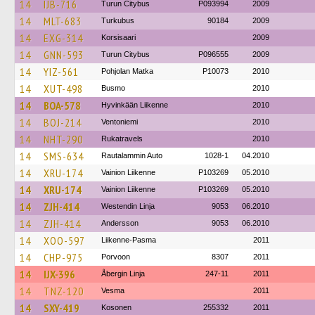
14
IJB-716
Turun Citybus
P093994
2009
14
MLT-683
Turkubus
90184
2009
14
EXG-314
Korsisaari
2009
14
GNN-593
Turun Citybus
P096555
2009
14
YIZ-561
Pohjolan Matka
P10073
2010
14
XUT-498
Busmo
2010
14
BOA-578
Hyvinkään Liikenne
2010
14
BOJ-214
Ventoniemi
2010
14
NHT-290
Rukatravels
2010
14
SMS-634
Rautalammin Auto
1028-1
04.2010
14
XRU-174
Vainion Liikenne
P103269
05.2010
14
XRU-174
Vainion Liikenne
P103269
05.2010
14
ZJH-414
Westendin Linja
9053
06.2010
14
ZJH-414
Andersson
9053
06.2010
14
XOO-597
Liikenne-Pasma
2011
14
CHP-975
Porvoon
8307
2011
14
IJX-396
Åbergin Linja
247-11
2011
14
TNZ-120
Vesma
2011
14
SXY-419
Kosonen
255332
2011