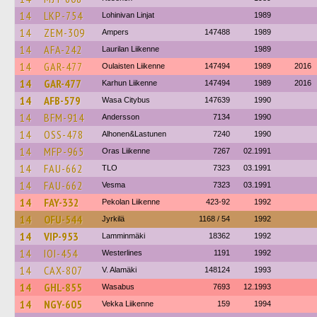
14
LKP-754
Lohinivan Linjat
1989
14
ZEM-309
Ampers
147488
1989
14
AFA-242
Laurilan Liikenne
1989
14
GAR-477
Oulaisten Liikenne
147494
1989
2016
14
GAR-477
Karhun Liikenne
147494
1989
2016
14
AFB-579
Wasa Citybus
147639
1990
14
BFM-914
Andersson
7134
1990
14
OSS-478
Alhonen&Lastunen
7240
1990
14
MFP-965
Oras Liikenne
7267
02.1991
14
FAU-662
TLO
7323
03.1991
14
FAU-662
Vesma
7323
03.1991
14
FAY-332
Pekolan Liikenne
423-92
1992
14
OFU-544
Jyrkilä
1168 / 54
1992
14
VIP-953
Lamminmäki
18362
1992
14
IOI-454
Westerlines
1191
1992
14
CAX-807
V. Alamäki
148124
1993
14
GHL-855
Wasabus
7693
12.1993
14
NGY-605
Vekka Liikenne
159
1994