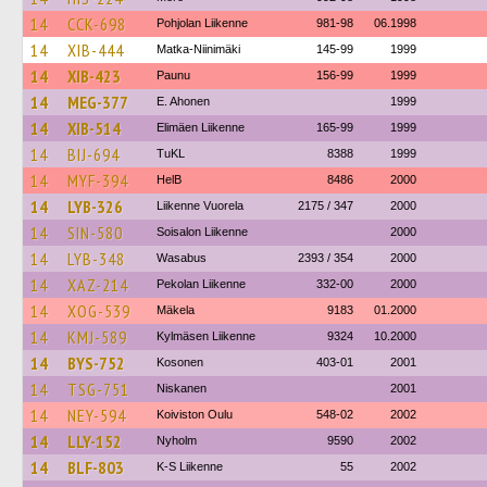
14
CCK-698
Pohjolan Liikenne
981-98
06.1998
14
XIB-444
Matka-Niinimäki
145-99
1999
14
XIB-423
Paunu
156-99
1999
14
MEG-377
E. Ahonen
1999
14
XIB-514
Elimäen Liikenne
165-99
1999
14
BIJ-694
TuKL
8388
1999
14
MYF-394
HelB
8486
2000
14
LYB-326
Liikenne Vuorela
2175 / 347
2000
14
SIN-580
Soisalon Liikenne
2000
14
LYB-348
Wasabus
2393 / 354
2000
14
XAZ-214
Pekolan Liikenne
332-00
2000
14
XOG-539
Mäkela
9183
01.2000
14
KMJ-589
Kylmäsen Liikenne
9324
10.2000
14
BYS-752
Kosonen
403-01
2001
14
TSG-751
Niskanen
2001
14
NEY-594
Koiviston Oulu
548-02
2002
14
LLY-152
Nyholm
9590
2002
14
BLF-803
K-S Liikenne
55
2002