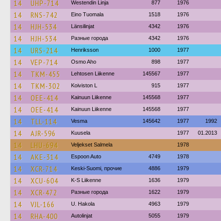
14
UHP-714
Westendin Linja
877
1976
14
RNS-742
Eino Tuomala
1518
1976
14
HJH-534
Länsilinjat
4342
1976
14
HJH-534
Разные города
4342
1976
14
URS-214
Henriksson
1000
1977
14
VEP-714
Osmo Aho
898
1977
14
TKM-455
Lehtosen Liikenne
145567
1977
14
TKM-302
Koiviston L
915
1977
14
OEE-414
Kainuun Liikenne
145568
1977
14
OEE-414
Kainuun Liikenne
145568
1977
14
TLL-114
Vesma
145642
1977
1992
14
AJR-596
Kuusela
1977
01.2013
14
LHU-694
Veljekset Salmela
1978
14
AKE-314
Espoon Auto
4749
1978
14
XCR-714
Keski-Suomi, прочие
4886
1979
14
XCU-604
K-S Liikenne
1636
1979
14
XCR-472
Разные города
1622
1979
14
VJL-166
U. Hakola
4963
1979
14
RHA-400
Autolinjat
5055
1979