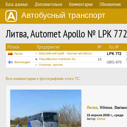
База данных
Дополнительно
Комментарии
Обновления
Автобусный транспорт
Литва, Automet Apollo № LPK 77
Регион
Предприятие
№
Гос.№
Шяуляйский край - прочие автобусы
LPK 772
Литва
Tilausliikenne Hokkinen Ky
14
UBG-870
Финляндия
Uusimaa, прочие
Все комментарии к фотографиям этого ТС
Литва
,
Vilnius
,
Dariaus
15 апреля 2026 г., среда
Автор:
Mettal