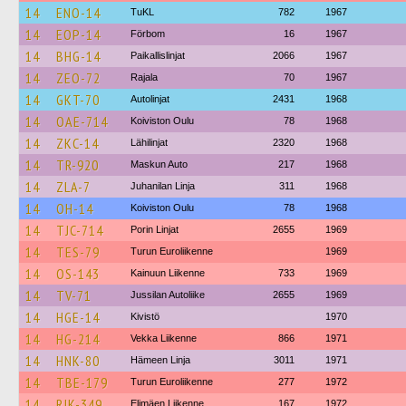
14
ENO-14
TuKL
782
1967
14
EOP-14
Förbom
16
1967
14
BHG-14
Paikallislinjat
2066
1967
14
ZEO-72
Rajala
70
1967
14
GKT-70
Autolinjat
2431
1968
14
OAE-714
Koiviston Oulu
78
1968
14
ZKC-14
Lähilinjat
2320
1968
14
TR-920
Maskun Auto
217
1968
14
ZLA-7
Juhanilan Linja
311
1968
14
OH-14
Koiviston Oulu
78
1968
14
TJC-714
Porin Linjat
2655
1969
14
TES-79
Turun Euroliikenne
1969
14
OS-143
Kainuun Liikenne
733
1969
14
TV-71
Jussilan Autoliike
2655
1969
14
HGE-14
Kivistö
1970
14
HG-214
Vekka Liikenne
866
1971
14
HNK-80
Hämeen Linja
3011
1971
14
TBE-179
Turun Euroliikenne
277
1972
14
RJK-349
Elimäen Liikenne
167
1972