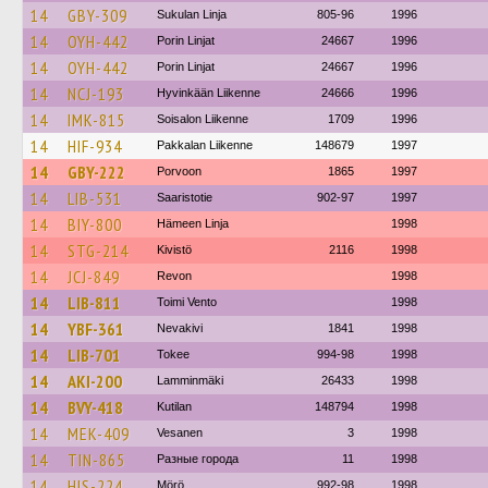
14
GBY-309
Sukulan Linja
805-96
1996
14
OYH-442
Porin Linjat
24667
1996
14
OYH-442
Porin Linjat
24667
1996
14
NCJ-193
Hyvinkään Liikenne
24666
1996
14
IMK-815
Soisalon Liikenne
1709
1996
14
HIF-934
Pakkalan Liikenne
148679
1997
14
GBY-222
Porvoon
1865
1997
14
LIB-531
Saaristotie
902-97
1997
14
BIY-800
Hämeen Linja
1998
14
STG-214
Kivistö
2116
1998
14
JCJ-849
Revon
1998
14
LIB-811
Toimi Vento
1998
14
YBF-361
Nevakivi
1841
1998
14
LIB-701
Tokee
994-98
1998
14
AKI-200
Lamminmäki
26433
1998
14
BVY-418
Kutilan
148794
1998
14
MEK-409
Vesanen
3
1998
14
TIN-865
Разные города
11
1998
14
HIS-224
Mörö
992-98
1998