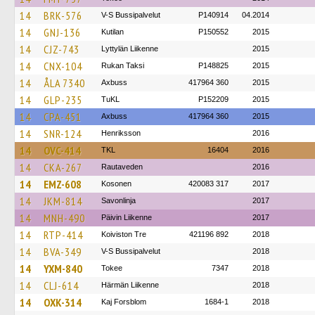
14
BRK-576
V-S Bussipalvelut
P140914
04.2014
14
GNJ-136
Kutilan
P150552
2015
14
CJZ-743
Lyttylän Liikenne
2015
14
CNX-104
Rukan Taksi
P148825
2015
14
ÅLA 7340
Axbuss
417964 360
2015
14
GLP-235
TuKL
P152209
2015
14
CPA-451
Axbuss
417964 360
2015
14
SNR-124
Henriksson
2016
14
OVC-414
TKL
16404
2016
14
CKA-267
Rautaveden
2016
14
EMZ-608
Kosonen
420083 317
2017
14
JKM-814
Savonlinja
2017
14
MNH-490
Päivin Liikenne
2017
14
RTP-414
Koiviston Tre
421196 892
2018
14
BVA-349
V-S Bussipalvelut
2018
14
YXM-840
Tokee
7347
2018
14
CLJ-614
Härmän Liikenne
2018
14
OXK-314
Kaj Forsblom
1684-1
2018