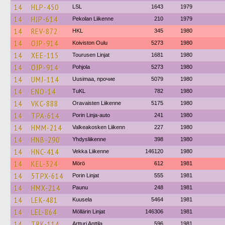
14
HLP-450
LSL
1643
1979
14
HJP-614
Pekolan Liikenne
210
1979
14
REV-872
HKL
345
1980
14
OJP-914
Koiviston Oulu
5273
1980
14
XEE-115
Tourusen Linjat
1681
1980
14
OJP-914
Pohjola
5273
1980
14
UMJ-114
Uusimaa, прочие
5079
1980
14
ENO-14
TuKL
782
1980
14
VKC-888
Oravaisten Liikenne
5175
1980
14
TPA-614
Porin Linja-auto
241
1980
14
HMM-214
Valkeakosken Liikenn
227
1980
14
HNB-290
Yhdysliikenne
398
1980
14
HNC-414
Vekka Liikenne
146120
1980
14
KEL-324
Mörö
612
1981
14
5TPX-614
Porin Linjat
555
1981
14
HMX-214
Paunu
248
1981
14
LEK-481
Kuusela
5464
1981
14
LEL-864
Möllärin Linjat
146306
1981
14
TRK-114
Artturi Anttila
596
1981