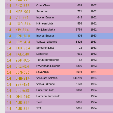
14
RHX-637
Onni Vilkas
669
1982
14
MEB-904
Saresma
771
1982
14
VLL-442
Ingves Bussar
643
1982
14
HOO-614
Hämeen Linja
556
1982
14
KJV-814
Pohjolan Matka
5759
1982
14
UPU-810
Ingves Bussar
876
1983
14
URM-414
Vantaan Liikenne
5826
1983
14
TUK-714
Someron Linja
72
1983
14
TAL-148
Länsilinjat
931
1983
14
ZBP-923
Turun Euroliikenne
62
1983
14
URL-414
Hyvinkään Liikenne
5806
1983
14
USN-625
Savonlinja
5994
1984
14
LHN-814
Veljekset Salmela
146799
1984
14
YBF-454
Vekka Liikenne
1128
1984
14
UTJ-638
Friherrsin Auto
6068
1984
14
OML-168
Hämeen Turistiauto
1984
14
AUR-814
TuKL
6061
1984
14
AUR-814
STA
6061
1984