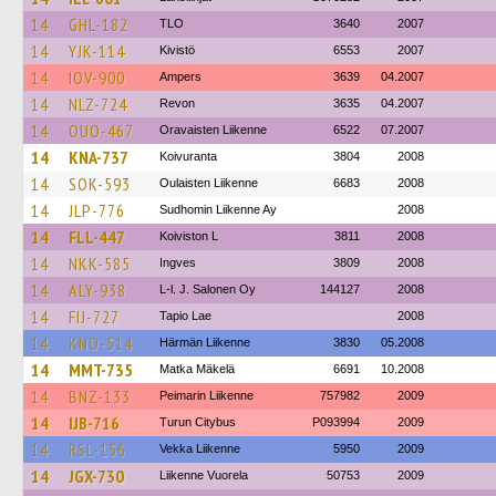
14
GHL-182
TLO
3640
2007
14
YJK-114
Kivistö
6553
2007
14
IOV-900
Ampers
3639
04.2007
14
NLZ-724
Revon
3635
04.2007
14
OUO-467
Oravaisten Liikenne
6522
07.2007
14
KNA-737
Koivuranta
3804
2008
14
SOK-593
Oulaisten Liikenne
6683
2008
14
JLP-776
Sudhomin Liikenne Ay
2008
14
FLL-447
Koiviston L
3811
2008
14
NKK-585
Ingves
3809
2008
14
ALY-938
L-l. J. Salonen Oy
144127
2008
14
FIJ-727
Tapio Lae
2008
14
KNO-514
Härmän Liikenne
3830
05.2008
14
MMT-735
Matka Mäkelä
6691
10.2008
14
BNZ-133
Peimarin Liikenne
757982
2009
14
IJB-716
Turun Citybus
P093994
2009
14
RSL-156
Vekka Liikenne
5950
2009
14
JGX-730
Liikenne Vuorela
50753
2009