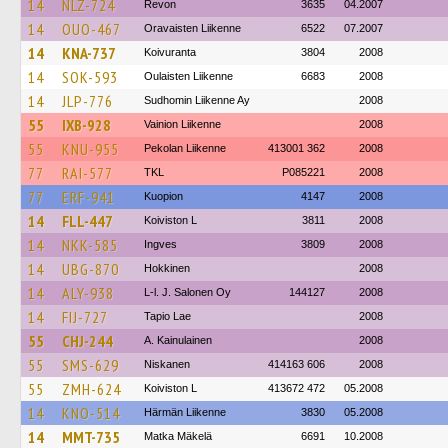
14
NLZ-724
Revon
3635
04.2007
14
OUO-467
Oravaisten Liikenne
6522
07.2007
14
KNA-737
Koivuranta
3804
2008
14
SOK-593
Oulaisten Liikenne
6683
2008
14
JLP-776
Sudhomin Liikenne Ay
2008
55
IXB-928
Vainion Liikenne
2008
55
KNU-955
Pekolan Liikenne
413001 362
2008
77
RAI-577
TKL
P085221
2008
77
ERF-941
Kuopion
4147
2008
14
FLL-447
Koiviston L
3811
2008
14
NKK-585
Ingves
3809
2008
14
UBG-870
Hokkinen
2008
14
ALY-938
L-l. J. Salonen Oy
144127
2008
14
FIJ-727
Tapio Lae
2008
55
CHJ-244
A. Kainulainen
2008
55
SMS-629
Niskanen
414163 606
2008
55
ZMH-624
Koiviston L
413672 472
05.2008
14
KNO-514
Härmän Liikenne
3830
05.2008
14
MMT-735
Matka Mäkelä
6691
10.2008