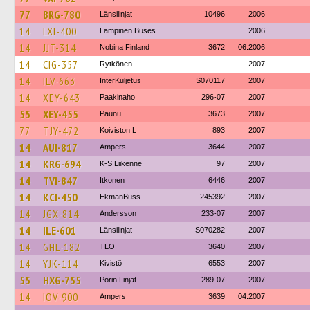
77
BRG-780
Länsilinjat
10496
2006
14
LXI-400
Lampinen Buses
2006
14
JJT-314
Nobina Finland
3672
06.2006
14
CIG-357
Rytkönen
2007
14
ILV-663
InterKuljetus
S070117
2007
14
XEY-643
Paakinaho
296-07
2007
55
XEY-455
Paunu
3673
2007
77
TJY-472
Koiviston L
893
2007
14
AUI-817
Ampers
3644
2007
14
KRG-694
K-S Liikenne
97
2007
14
TVI-847
Itkonen
6446
2007
14
KCI-450
EkmanBuss
245392
2007
14
JGX-814
Andersson
233-07
2007
14
ILE-601
Länsilinjat
S070282
2007
14
GHL-182
TLO
3640
2007
14
YJK-114
Kivistö
6553
2007
55
HXG-755
Porin Linjat
289-07
2007
14
IOV-900
Ampers
3639
04.2007