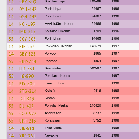
14
GBY-309
Sukulan Linja
805-96
1996
14
OYH-442
Porin Linjat
24667
1996
14
OYH-442
Porin Linjat
24667
1996
14
NCJ-193
Hyvinkään Liikenne
24666
1996
14
IMK-815
Soisalon Liikenne
1709
1996
55
GCY-806
Porin Linjat
24665
1996
14
HIF-934
Pakkalan Liikenne
148679
1997
14
GBY-222
Porvoon
1865
1997
55
GBY-244
Porvoon
1864
1997
14
LIB-531
Saaristotie
902-97
1997
55
IIG-890
Pekolan Liikenne
1997
14
BIY-800
Hämeen Linja
1998
14
STG-214
Kivistö
2116
1998
14
JCJ-849
Revon
1998
55
EIJ-407
Pohjolan Matka
148820
1998
55
CCO-972
Andersson
8237
1998
55
UPF-213
Korsisaari
3752
1998
14
LIB-811
Toimi Vento
1998
14
YBF-361
Nevakivi
1841
1998