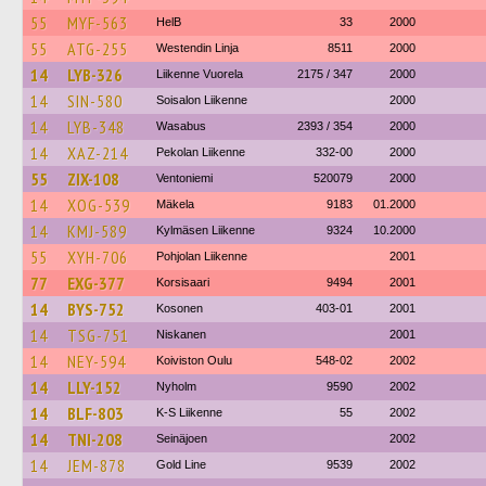
55
MYF-563
HelB
33
2000
55
ATG-255
Westendin Linja
8511
2000
14
LYB-326
Liikenne Vuorela
2175 / 347
2000
14
SIN-580
Soisalon Liikenne
2000
14
LYB-348
Wasabus
2393 / 354
2000
14
XAZ-214
Pekolan Liikenne
332-00
2000
55
ZIX-108
Ventoniemi
520079
2000
14
XOG-539
Mäkela
9183
01.2000
14
KMJ-589
Kylmäsen Liikenne
9324
10.2000
55
XYH-706
Pohjolan Liikenne
2001
77
EXG-377
Korsisaari
9494
2001
14
BYS-752
Kosonen
403-01
2001
14
TSG-751
Niskanen
2001
14
NEY-594
Koiviston Oulu
548-02
2002
14
LLY-152
Nyholm
9590
2002
14
BLF-803
K-S Liikenne
55
2002
14
TNI-208
Seinäjoen
2002
14
JEM-878
Gold Line
9539
2002