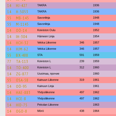
14
HJ-427
TAKRA
1936
14
H-5053
TAKRA
1936
55
MB-145
Savonlinja
1948
55
M-1145
Savonlinja
1948
14
OÖ-14
Koiviston Oulu
1952
14
IH-304
Hämeen Linja
1954
14
HCH-32
Vekka Liikenne
346
1957
14
HJM-62
Vekka Liikenne
346
1957
55
BX-488
STA
591
1959
77
TA-113
Koiviston L
239
1959
14
TÖ-400
Koiviston L
312
1960
14
ZG-877
Uusimaa, прочие
1960
55
OSA-58
Kainuun Liikenne
319
1961
14
OÖ-95
Kainuun Linja
1961
14
HAE-883
Yhdysliikenne
497
1962
14
HCE-8
Yhdysliikenne
497
1962
14
HID-75
Pekolan Liikenne
1963
14
OGO-8
Mörö
438
1964