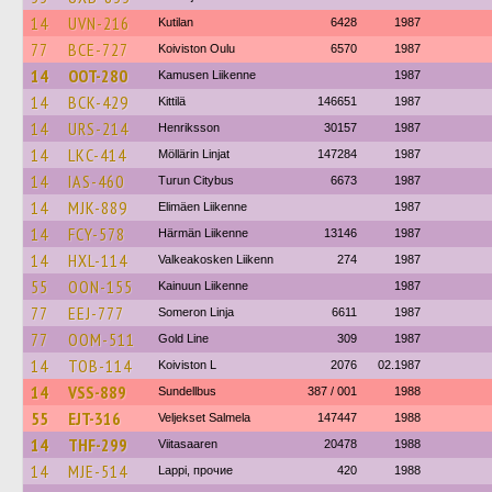
14
UVN-216
Kutilan
6428
1987
77
BCE-727
Koiviston Oulu
6570
1987
14
OOT-280
Kamusen Liikenne
1987
14
BCK-429
Kittilä
146651
1987
14
URS-214
Henriksson
30157
1987
14
LKC-414
Möllärin Linjat
147284
1987
14
IAS-460
Turun Citybus
6673
1987
14
MJK-889
Elimäen Liikenne
1987
14
FCY-578
Härmän Liikenne
13146
1987
14
HXL-114
Valkeakosken Liikenn
274
1987
55
OON-155
Kainuun Liikenne
1987
77
EEJ-777
Someron Linja
6611
1987
77
OOM-511
Gold Line
309
1987
14
TOB-114
Koiviston L
2076
02.1987
14
VSS-889
Sundellbus
387 / 001
1988
55
EJT-316
Veljekset Salmela
147447
1988
14
THF-299
Viitasaaren
20478
1988
14
MJE-514
Lappi, прочие
420
1988