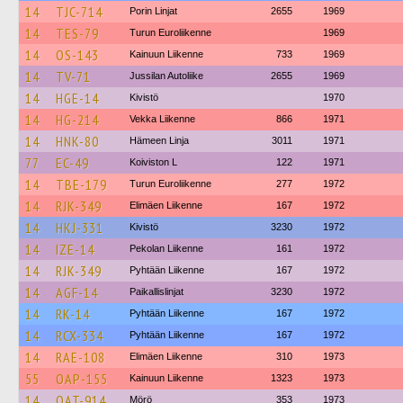
14
TJC-714
Porin Linjat
2655
1969
14
TES-79
Turun Euroliikenne
1969
14
OS-143
Kainuun Liikenne
733
1969
14
TV-71
Jussilan Autoliike
2655
1969
14
HGE-14
Kivistö
1970
14
HG-214
Vekka Liikenne
866
1971
14
HNK-80
Hämeen Linja
3011
1971
77
EC-49
Koiviston L
122
1971
14
TBE-179
Turun Euroliikenne
277
1972
14
RJK-349
Elimäen Liikenne
167
1972
14
HKJ-331
Kivistö
3230
1972
14
IZE-14
Pekolan Liikenne
161
1972
14
RJK-349
Pyhtään Liikenne
167
1972
14
AGF-14
Paikallislinjat
3230
1972
14
RK-14
Pyhtään Liikenne
167
1972
14
RCX-334
Pyhtään Liikenne
167
1972
14
RAE-108
Elimäen Liikenne
310
1973
55
OAP-155
Kainuun Liikenne
1323
1973
14
OAT-914
Mörö
353
1973