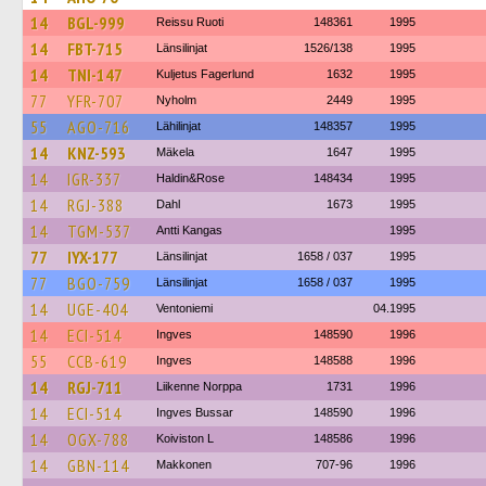
14
BGL-999
Reissu Ruoti
148361
1995
14
FBT-715
Länsilinjat
1526/138
1995
14
TNI-147
Kuljetus Fagerlund
1632
1995
77
YFR-707
Nyholm
2449
1995
55
AGO-716
Lähilinjat
148357
1995
14
KNZ-593
Mäkela
1647
1995
14
IGR-337
Haldin&Rose
148434
1995
14
RGJ-388
Dahl
1673
1995
14
TGM-537
Antti Kangas
1995
77
IYX-177
Länsilinjat
1658 / 037
1995
77
BGO-759
Länsilinjat
1658 / 037
1995
14
UGE-404
Ventoniemi
04.1995
14
ECI-514
Ingves
148590
1996
55
CCB-619
Ingves
148588
1996
14
RGJ-711
Liikenne Norppa
1731
1996
14
ECI-514
Ingves Bussar
148590
1996
14
OGX-788
Koiviston L
148586
1996
14
GBN-114
Makkonen
707-96
1996