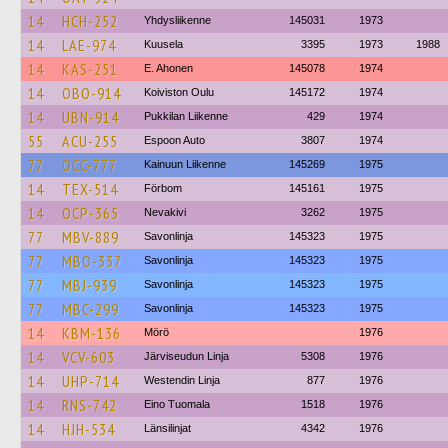
14
HCH-252
Yhdysliikenne
145031
1973
14
LAE-974
Kuusela
3395
1973
1988
14
KAS-251
E. Ahonen
145078
1974
14
OBO-914
Koiviston Oulu
145172
1974
14
UBN-914
Pukkilan Liikenne
429
1974
55
ACU-255
Espoon Auto
3807
1974
77
OCC-777
Kainuun Liikenne
145269
1975
14
TEX-514
Förbom
145161
1975
14
OCP-365
Nevakivi
3262
1975
77
MBV-889
Savonlinja
145323
1975
77
MBO-337
Savonlinja
145323
1975
77
MBJ-939
Savonlinja
145323
1975
77
MBC-299
Savonlinja
145323
1975
14
KBM-136
Mörö
1976
14
VCV-603
Järviseudun Linja
5308
1976
14
UHP-714
Westendin Linja
877
1976
14
RNS-742
Eino Tuomala
1518
1976
14
HJH-534
Länsilinjat
4342
1976