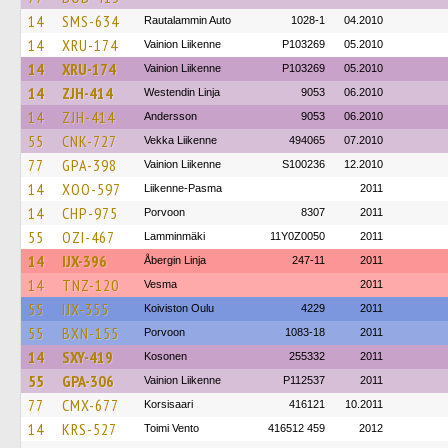
14
SMS-634
Rautalammin Auto
1028-1
04.2010
14
XRU-174
Vainion Liikenne
P103269
05.2010
14
XRU-174
Vainion Liikenne
P103269
05.2010
14
ZJH-414
Westendin Linja
9053
06.2010
14
ZJH-414
Andersson
9053
06.2010
55
CNK-727
Vekka Liikenne
494065
07.2010
77
GPA-398
Vainion Liikenne
S100236
12.2010
14
XOO-597
Liikenne-Pasma
2011
14
CHP-975
Porvoon
8307
2011
55
OZI-467
Lamminmäki
11Y0Z0050
2011
14
IJX-396
Åbergin Linja
247-11
2011
14
TNZ-120
Vesma
2011
55
IJX-355
Koiviston Oulu
4229
2011
55
BXN-155
Porvoon
1083-18
2011
14
SXY-419
Kosonen
255332
2011
55
GPA-306
Vainion Liikenne
P112537
2011
77
CMX-677
Korsisaari
416121
10.2011
14
KRS-527
Toimi Vento
416512 459
2012