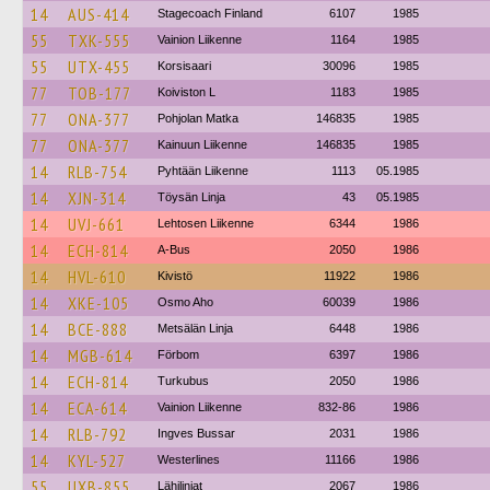
14
AUS-414
Stagecoach Finland
6107
1985
55
TXK-555
Vainion Liikenne
1164
1985
55
UTX-455
Korsisaari
30096
1985
77
TOB-177
Koiviston L
1183
1985
77
ONA-377
Pohjolan Matka
146835
1985
77
ONA-377
Kainuun Liikenne
146835
1985
14
RLB-754
Pyhtään Liikenne
1113
05.1985
14
XJN-314
Töysän Linja
43
05.1985
14
UVJ-661
Lehtosen Liikenne
6344
1986
14
ECH-814
A-Bus
2050
1986
14
HVL-610
Kivistö
11922
1986
14
XKE-105
Osmo Aho
60039
1986
14
BCE-888
Metsälän Linja
6448
1986
14
MGB-614
Förbom
6397
1986
14
ECH-814
Turkubus
2050
1986
14
ECA-614
Vainion Liikenne
832-86
1986
14
RLB-792
Ingves Bussar
2031
1986
14
KYL-527
Westerlines
11166
1986
55
UXB-855
Lähilinjat
2067
1986