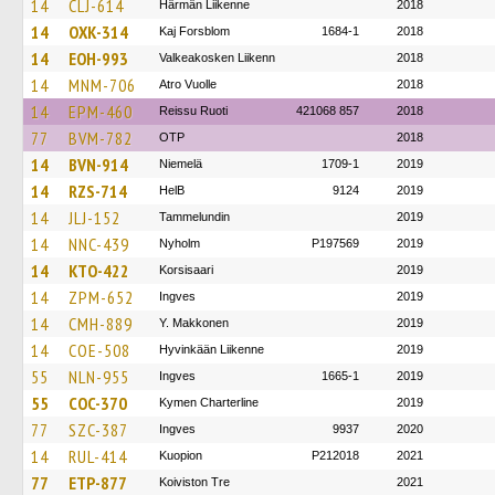
14
CLJ-614
Härmän Liikenne
2018
14
OXK-314
Kaj Forsblom
1684-1
2018
14
EOH-993
Valkeakosken Liikenn
2018
14
MNM-706
Atro Vuolle
2018
14
EPM-460
Reissu Ruoti
421068 857
2018
77
BVM-782
OTP
2018
14
BVN-914
Niemelä
1709-1
2019
14
RZS-714
HelB
9124
2019
14
JLJ-152
Tammelundin
2019
14
NNC-439
Nyholm
P197569
2019
14
KTO-422
Korsisaari
2019
14
ZPM-652
Ingves
2019
14
CMH-889
Y. Makkonen
2019
14
COE-508
Hyvinkään Liikenne
2019
55
NLN-955
Ingves
1665-1
2019
55
COC-370
Kymen Charterline
2019
77
SZC-387
Ingves
9937
2020
14
RUL-414
Kuopion
P212018
2021
77
ETP-877
Koiviston Tre
2021