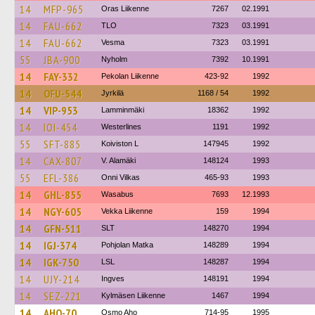
14
MFP-965
Oras Liikenne
7267
02.1991
14
FAU-662
TLO
7323
03.1991
14
FAU-662
Vesma
7323
03.1991
55
JBA-900
Nyholm
7392
10.1991
14
FAY-332
Pekolan Liikenne
423-92
1992
14
OFU-544
Jyrkilä
1168 / 54
1992
14
VIP-953
Lamminmäki
18362
1992
14
IOI-454
Westerlines
1191
1992
55
SFT-885
Koiviston L
147945
1992
14
CAX-807
V. Alamäki
148124
1993
55
EFL-386
Onni Vilkas
465-93
1993
14
GHL-855
Wasabus
7693
12.1993
14
NGY-605
Vekka Liikenne
159
1994
14
GFN-511
SLT
148270
1994
14
IGJ-374
Pohjolan Matka
148289
1994
14
IGK-750
LSL
148287
1994
14
UJY-214
Ingves
148191
1994
14
SEZ-221
Kylmäsen Liikenne
1467
1994
14
AHO-70
Osmo Aho
714-95
1995