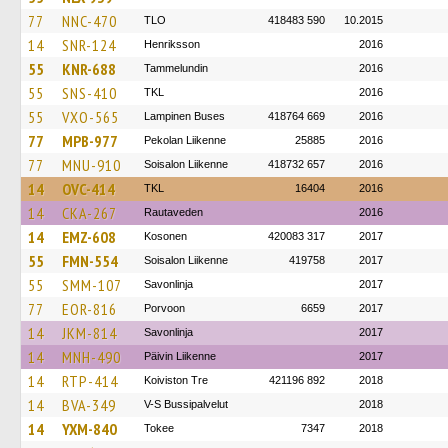
77
NNC-470
TLO
418483 590
10.2015
14
SNR-124
Henriksson
2016
55
KNR-688
Tammelundin
2016
55
SNS-410
TKL
2016
55
VXO-565
Lampinen Buses
418764 669
2016
77
MPB-977
Pekolan Liikenne
25885
2016
77
MNU-910
Soisalon Liikenne
418732 657
2016
14
OVC-414
TKL
16404
2016
14
CKA-267
Rautaveden
2016
14
EMZ-608
Kosonen
420083 317
2017
55
FMN-554
Soisalon Liikenne
419758
2017
55
SMM-107
Savonlinja
2017
77
EOR-816
Porvoon
6659
2017
14
JKM-814
Savonlinja
2017
14
MNH-490
Päivin Liikenne
2017
14
RTP-414
Koiviston Tre
421196 892
2018
14
BVA-349
V-S Bussipalvelut
2018
14
YXM-840
Tokee
7347
2018