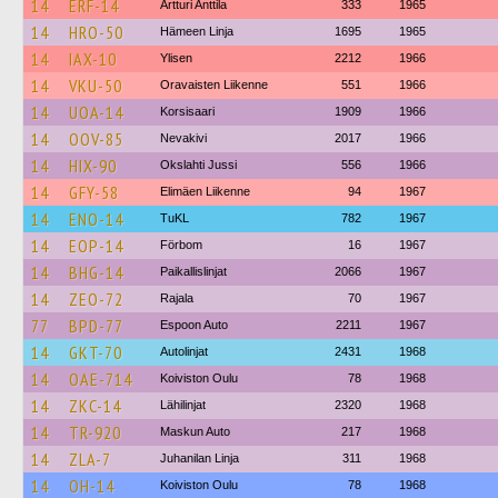
14
ERF-14
Artturi Anttila
333
1965
14
HRO-50
Hämeen Linja
1695
1965
14
IAX-10
Ylisen
2212
1966
14
VKU-50
Oravaisten Liikenne
551
1966
14
UOA-14
Korsisaari
1909
1966
14
OOV-85
Nevakivi
2017
1966
14
HIX-90
Okslahti Jussi
556
1966
14
GFY-58
Elimäen Liikenne
94
1967
14
ENO-14
TuKL
782
1967
14
EOP-14
Förbom
16
1967
14
BHG-14
Paikallislinjat
2066
1967
14
ZEO-72
Rajala
70
1967
77
BPD-77
Espoon Auto
2211
1967
14
GKT-70
Autolinjat
2431
1968
14
OAE-714
Koiviston Oulu
78
1968
14
ZKC-14
Lähilinjat
2320
1968
14
TR-920
Maskun Auto
217
1968
14
ZLA-7
Juhanilan Linja
311
1968
14
OH-14
Koiviston Oulu
78
1968