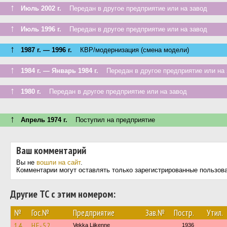
↑
Июль 2002 г.
Передан в другое предприятие или на завод
↑
Июль 1996 г.
Передан в другое предприятие или на завод
↑
1987 г. — 1996 г.
КВР/модернизация (смена модели)
↑
1984 г. — Январь 1984 г.
Передан в другое предприятие или на 
↑
1980 г.
Передан в другое предприятие или на завод
↑
Апрель 1974 г.
Поступил на предприятие
Ваш комментарий
Вы не
вошли на сайт
.
Комментарии могут оставлять только зарегистрированные пользов
Другие ТС с этим номером:
№
Гос.№
Предприятие
Зав.№
Постр.
Утил.
14
HF-52
Vekka Liikenne
1936