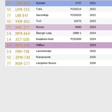
55
YXM-889
Nyholm
2737
2021
55
LPM-555
TuKL
P220214
2022
77
LRR-847
Savonlinja
P226203
2022
55
YXM-861
TLO
19270
2023
77
NNE-277
Revon
6590
2023
14
MPR-664
Åbergin Linja
1888-1
2024
14
XST-100
Ikaalisten Auto
P232405
2024
14
MPS-194
OlliBus
2024
14
FRM-708
Lamminmäki
2025
55
ZPM-743
Rukatravels
2025
77
NON-177
Lampinen Buses
2026