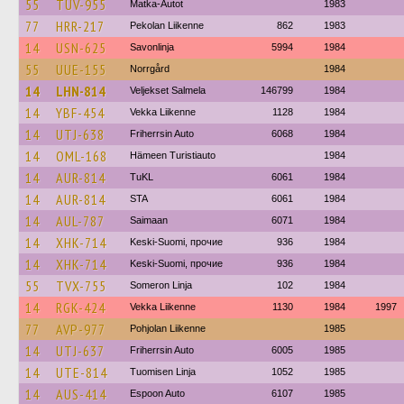
55
TUV-955
Matka-Autot
1983
77
HRR-217
Pekolan Liikenne
862
1983
14
USN-625
Savonlinja
5994
1984
55
UUE-155
Norrgård
1984
14
LHN-814
Veljekset Salmela
146799
1984
14
YBF-454
Vekka Liikenne
1128
1984
14
UTJ-638
Friherrsin Auto
6068
1984
14
OML-168
Hämeen Turistiauto
1984
14
AUR-814
TuKL
6061
1984
14
AUR-814
STA
6061
1984
14
AUL-787
Saimaan
6071
1984
14
XHK-714
Keski-Suomi, прочие
936
1984
14
XHK-714
Keski-Suomi, прочие
936
1984
55
TVX-755
Someron Linja
102
1984
14
RGK-424
Vekka Liikenne
1130
1984
1997
77
AVP-977
Pohjolan Liikenne
1985
14
UTJ-637
Friherrsin Auto
6005
1985
14
UTE-814
Tuomisen Linja
1052
1985
14
AUS-414
Espoon Auto
6107
1985