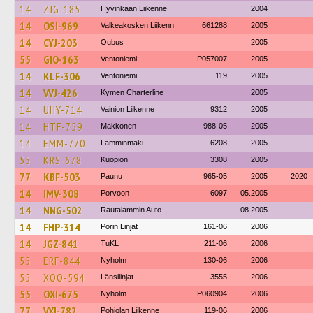
14
ZJG-185
Hyvinkään Liikenne
2004
14
OSI-969
Valkeakosken Liikenn
661288
2005
14
CYJ-203
Oubus
2005
55
GIO-163
Ventoniemi
P057007
2005
14
KLF-306
Ventoniemi
119
2005
14
VVJ-426
Kymen Charterline
2005
14
UHY-714
Vainion Liikenne
9312
2005
14
HTF-759
Makkonen
988-05
2005
14
EMM-770
Lamminmäki
6208
2005
55
KRS-678
Kuopion
3308
2005
77
KBF-503
Paunu
965-05
2005
2020
14
IMV-308
Porvoon
6097
05.2005
14
NNG-502
Rautalammin Auto
08.2005
14
FHP-314
Porin Linjat
161-06
2006
14
JGZ-841
TuKL
211-06
2006
55
ERF-844
Nyholm
130-06
2006
55
XOO-594
Länsilinjat
3555
2006
55
OXI-675
Nyholm
P060904
2006
77
VXI-782
Pohjolan Liikenne
119-06
2006