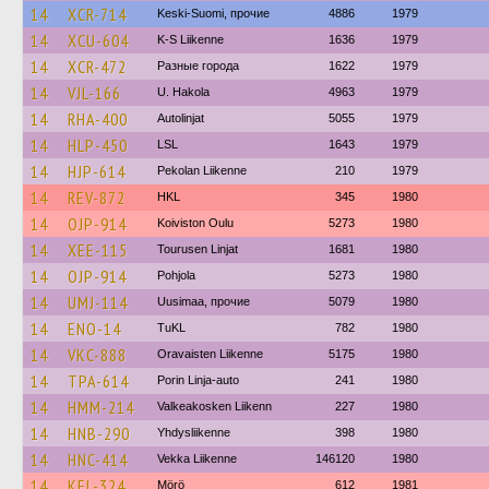
14
XCR-714
Keski-Suomi, прочие
4886
1979
14
XCU-604
K-S Liikenne
1636
1979
14
XCR-472
Разные города
1622
1979
14
VJL-166
U. Hakola
4963
1979
14
RHA-400
Autolinjat
5055
1979
14
HLP-450
LSL
1643
1979
14
HJP-614
Pekolan Liikenne
210
1979
14
REV-872
HKL
345
1980
14
OJP-914
Koiviston Oulu
5273
1980
14
XEE-115
Tourusen Linjat
1681
1980
14
OJP-914
Pohjola
5273
1980
14
UMJ-114
Uusimaa, прочие
5079
1980
14
ENO-14
TuKL
782
1980
14
VKC-888
Oravaisten Liikenne
5175
1980
14
TPA-614
Porin Linja-auto
241
1980
14
HMM-214
Valkeakosken Liikenn
227
1980
14
HNB-290
Yhdysliikenne
398
1980
14
HNC-414
Vekka Liikenne
146120
1980
14
KEL-324
Mörö
612
1981