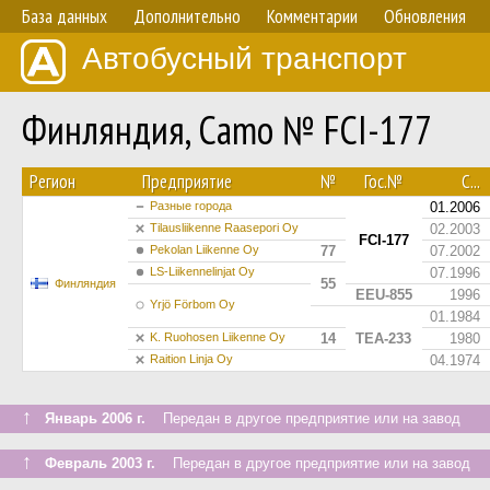
База данных
Дополнительно
Комментарии
Обновления
Автобусный транспорт
Финляндия, Camo № FCI-177
Регион
Предприятие
№
Гос.№
С...
Разные города
01.2006
Tilausliikenne Raasepori Oy
02.2003
FCI-177
Pekolan Liikenne Oy
77
07.2002
LS-Liikennelinjat Oy
07.1996
55
Финляндия
EEU-855
1996
Yrjö Förbom Oy
01.1984
K. Ruohosen Liikenne Oy
14
TEA-233
1980
Raition Linja Oy
04.1974
↑
Январь 2006 г.
Передан в другое предприятие или на завод
↑
Февраль 2003 г.
Передан в другое предприятие или на завод