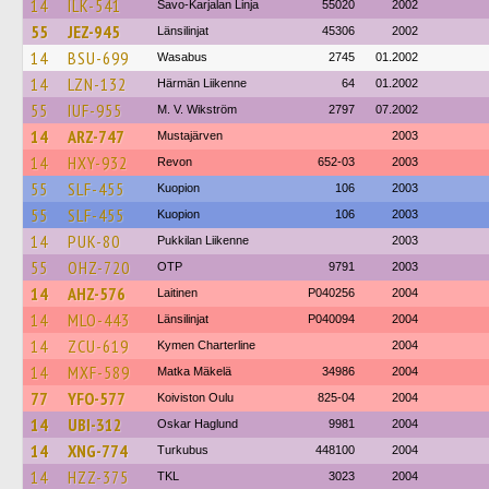
14
ILK-541
Savo-Karjalan Linja
55020
2002
55
JEZ-945
Länsilinjat
45306
2002
14
BSU-699
Wasabus
2745
01.2002
14
LZN-132
Härmän Liikenne
64
01.2002
55
IUF-955
M. V. Wikström
2797
07.2002
14
ARZ-747
Mustajärven
2003
14
HXY-932
Revon
652-03
2003
55
SLF-455
Kuopion
106
2003
55
SLF-455
Kuopion
106
2003
14
PUK-80
Pukkilan Liikenne
2003
55
OHZ-720
OTP
9791
2003
14
AHZ-576
Laitinen
P040256
2004
14
MLO-443
Länsilinjat
P040094
2004
14
ZCU-619
Kymen Charterline
2004
14
MXF-589
Matka Mäkelä
34986
2004
77
YFO-577
Koiviston Oulu
825-04
2004
14
UBI-312
Oskar Haglund
9981
2004
14
XNG-774
Turkubus
448100
2004
14
HZZ-375
TKL
3023
2004