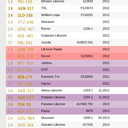
14
YKI-130
Elimäen Liikenne
112830
2012
14
GKN-317
TKL
P123074
2012
14
ZLO-186
Möllärin Linjat
P118281
2012
14
VTZ-696
Niskanen
2012
14
GOO-417
Revon
1206-1
2012
55
RUE-405
Oulaisten Liikenne
2012
77
FNL-161
Jussila
416823 541
2012
14
GKN-241
Liikenne Rajala
2012
77
BPA-278
Revon
S120001
2012
14
RPT-910
Jalobus
2012
14
GKI-262
OTP
2012
55
BPA-279
Koiviston Tre
S120002
2012
77
YJE-160
Ingves
2012
14
GKB-327
Vekka Liikenne
1254-1
11.2012
55
GKB-327
Pohjolan Liikenne
1254-1
11.2012
14
PUK-90
Pukkilan Liikenne
417069 791
2013
14
NLH-305
Paunu
8870
2013
14
GOG-984
Muurinen
1309-1
04.2013
14
XVO-366
Soisalon Liikenne
417432
2014