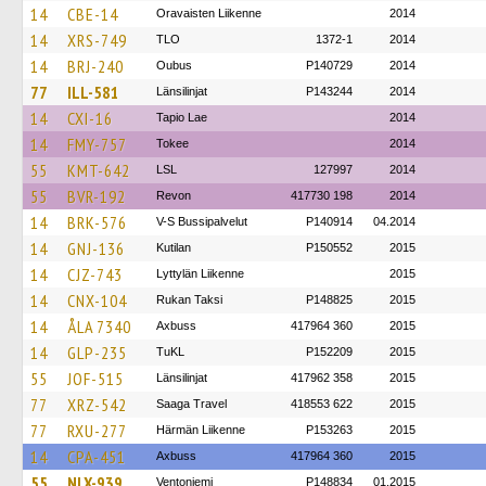
14
CBE-14
Oravaisten Liikenne
2014
14
XRS-749
TLO
1372-1
2014
14
BRJ-240
Oubus
P140729
2014
77
ILL-581
Länsilinjat
P143244
2014
14
CXI-16
Tapio Lae
2014
14
FMY-757
Tokee
2014
55
KMT-642
LSL
127997
2014
55
BVR-192
Revon
417730 198
2014
14
BRK-576
V-S Bussipalvelut
P140914
04.2014
14
GNJ-136
Kutilan
P150552
2015
14
CJZ-743
Lyttylän Liikenne
2015
14
CNX-104
Rukan Taksi
P148825
2015
14
ÅLA 7340
Axbuss
417964 360
2015
14
GLP-235
TuKL
P152209
2015
55
JOF-515
Länsilinjat
417962 358
2015
77
XRZ-542
Saaga Travel
418553 622
2015
77
RXU-277
Härmän Liikenne
P153263
2015
14
CPA-451
Axbuss
417964 360
2015
55
NLX-939
Ventoniemi
P148834
01.2015