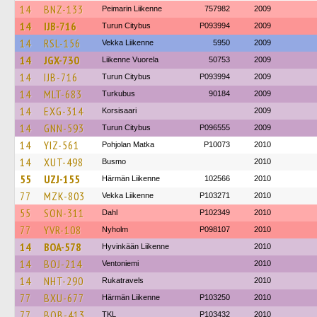
14
BNZ-133
Peimarin Liikenne
757982
2009
14
IJB-716
Turun Citybus
P093994
2009
14
RSL-156
Vekka Liikenne
5950
2009
14
JGX-730
Liikenne Vuorela
50753
2009
14
IJB-716
Turun Citybus
P093994
2009
14
MLT-683
Turkubus
90184
2009
14
EXG-314
Korsisaari
2009
14
GNN-593
Turun Citybus
P096555
2009
14
YIZ-561
Pohjolan Matka
P10073
2010
14
XUT-498
Busmo
2010
55
UZJ-155
Härmän Liikenne
102566
2010
77
MZK-803
Vekka Liikenne
P103271
2010
55
SON-311
Dahl
P102349
2010
77
YVR-108
Nyholm
P098107
2010
14
BOA-578
Hyvinkään Liikenne
2010
14
BOJ-214
Ventoniemi
2010
14
NHT-290
Rukatravels
2010
77
BXU-677
Härmän Liikenne
P103250
2010
77
BOB-413
TKL
P103432
2010