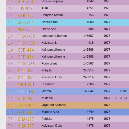
14
HJH-534
Разные города
4342
1976
77
TJV-977
TuKL
4251
1976
77
KKB-477
Pohjolan Matka
756
1976
14
URS-214
Henriksson
1000
1977
14
VEP-714
Osmo Aho
898
1977
14
TKM-455
Lehtosen Liikenne
145567
1977
14
TKM-302
Koiviston L
915
1977
14
OEE-414
Kainuun Liikenne
145568
1977
14
OEE-414
Kainuun Liikenne
145568
1977
55
TKM-455
Porin Linjat
145567
1977
55
OMT-855
Pohjola
240314
1977
55
OMT-855
Koiviston Oulu
240314
1977
77
MBN-801
Ruponen
7206
1977
14
TLL-114
Vesma
145642
1977
1992
14
AJR-596
Kuusela
1977
01.2013
14
LHU-694
Veljekset Salmela
1978
14
AKE-314
Espoon Auto
4749
1978
77
OHA-877
Pohjola
4875
1978
77
OHA-877
Koiviston Oulu
4875
1978