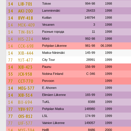
14
LIB-701
Tokee
994-98
1998
14
AKI-200
Lamminmäki
26433
1998
14
BVY-418
Kutilan
148794
1998
14
MEK-409
Vesanen
3
1998
14
TIN-865
Разные города
11
1998
14
HIS-224
Mörö
992-98
1998
14
CCK-698
Pohjolan Liikenne
981-98
06.1998
14
XIB-444
Matka-Niinimäki
145-99
1999
77
YJT-477
City Tour
28991
1999
14
XIB-423
Paunu
156-99
1999
55
JCX-958
Nobina Finland
C-346
1999
77
CCT-770
Porvoon
1999
14
MEG-377
E. Ahonen
1999
14
XIB-514
Elimäen Liikenne
165-99
1999
14
BIJ-694
TuKL
8388
1999
77
YBV-977
Pohjolan Matka
148980
1999
77
OIS-812
LSL
174-99
1999
77
UIF-577
Vainion Liikenne
149057
1999
14
MYF-394
HelB
8486
2000