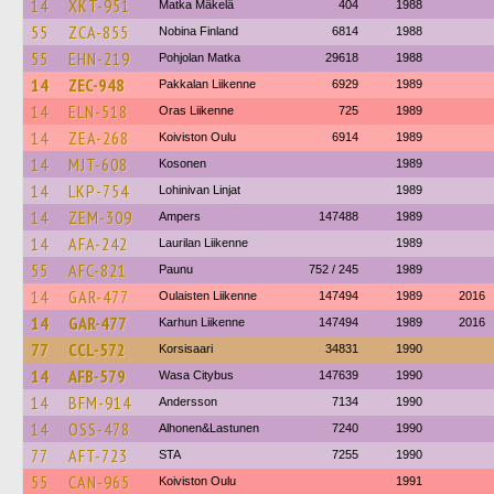
14
XKT-951
Matka Mäkelä
404
1988
55
ZCA-855
Nobina Finland
6814
1988
55
EHN-219
Pohjolan Matka
29618
1988
14
ZEC-948
Pakkalan Liikenne
6929
1989
14
ELN-518
Oras Liikenne
725
1989
14
ZEA-268
Koiviston Oulu
6914
1989
14
MJT-608
Kosonen
1989
14
LKP-754
Lohinivan Linjat
1989
14
ZEM-309
Ampers
147488
1989
14
AFA-242
Laurilan Liikenne
1989
55
AFC-821
Paunu
752 / 245
1989
14
GAR-477
Oulaisten Liikenne
147494
1989
2016
14
GAR-477
Karhun Liikenne
147494
1989
2016
77
CCL-572
Korsisaari
34831
1990
14
AFB-579
Wasa Citybus
147639
1990
14
BFM-914
Andersson
7134
1990
14
OSS-478
Alhonen&Lastunen
7240
1990
77
AFT-723
STA
7255
1990
55
CAN-965
Koiviston Oulu
1991