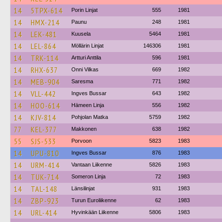
14
5TPX-614
Porin Linjat
555
1981
14
HMX-214
Paunu
248
1981
14
LEK-481
Kuusela
5464
1981
14
LEL-864
Möllärin Linjat
146306
1981
14
TRK-114
Artturi Anttila
596
1981
14
RHX-637
Onni Vilkas
669
1982
14
MEB-904
Saresma
771
1982
14
VLL-442
Ingves Bussar
643
1982
14
HOO-614
Hämeen Linja
556
1982
14
KJV-814
Pohjolan Matka
5759
1982
77
KEL-377
Makkonen
638
1982
55
SJS-533
Porvoon
5823
1983
14
UPU-810
Ingves Bussar
876
1983
14
URM-414
Vantaan Liikenne
5826
1983
14
TUK-714
Someron Linja
72
1983
14
TAL-148
Länsilinjat
931
1983
14
ZBP-923
Turun Euroliikenne
62
1983
14
URL-414
Hyvinkään Liikenne
5806
1983