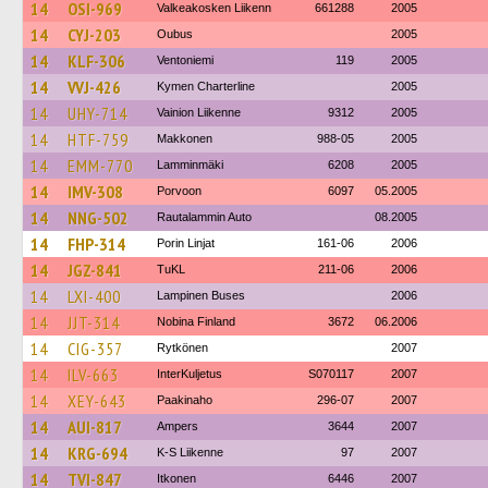
14
OSI-969
Valkeakosken Liikenn
661288
2005
14
CYJ-203
Oubus
2005
14
KLF-306
Ventoniemi
119
2005
14
VVJ-426
Kymen Charterline
2005
14
UHY-714
Vainion Liikenne
9312
2005
14
HTF-759
Makkonen
988-05
2005
14
EMM-770
Lamminmäki
6208
2005
14
IMV-308
Porvoon
6097
05.2005
14
NNG-502
Rautalammin Auto
08.2005
14
FHP-314
Porin Linjat
161-06
2006
14
JGZ-841
TuKL
211-06
2006
14
LXI-400
Lampinen Buses
2006
14
JJT-314
Nobina Finland
3672
06.2006
14
CIG-357
Rytkönen
2007
14
ILV-663
InterKuljetus
S070117
2007
14
XEY-643
Paakinaho
296-07
2007
14
AUI-817
Ampers
3644
2007
14
KRG-694
K-S Liikenne
97
2007
14
TVI-847
Itkonen
6446
2007