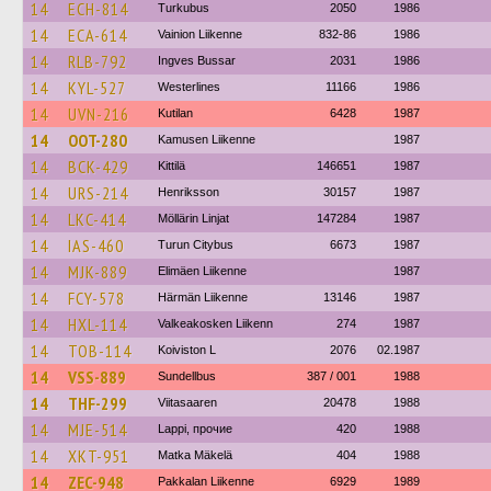
14
ECH-814
Turkubus
2050
1986
14
ECA-614
Vainion Liikenne
832-86
1986
14
RLB-792
Ingves Bussar
2031
1986
14
KYL-527
Westerlines
11166
1986
14
UVN-216
Kutilan
6428
1987
14
OOT-280
Kamusen Liikenne
1987
14
BCK-429
Kittilä
146651
1987
14
URS-214
Henriksson
30157
1987
14
LKC-414
Möllärin Linjat
147284
1987
14
IAS-460
Turun Citybus
6673
1987
14
MJK-889
Elimäen Liikenne
1987
14
FCY-578
Härmän Liikenne
13146
1987
14
HXL-114
Valkeakosken Liikenn
274
1987
14
TOB-114
Koiviston L
2076
02.1987
14
VSS-889
Sundellbus
387 / 001
1988
14
THF-299
Viitasaaren
20478
1988
14
MJE-514
Lappi, прочие
420
1988
14
XKT-951
Matka Mäkelä
404
1988
14
ZEC-948
Pakkalan Liikenne
6929
1989