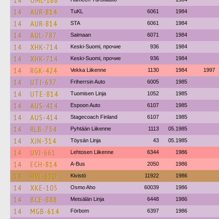
14
OML-168
14
AUR-814
TuKL
6061
1984
14
AUR-814
STA
6061
1984
14
AUL-787
Saimaan
6071
1984
14
XHK-714
Keski-Suomi, прочие
936
1984
14
XHK-714
Keski-Suomi, прочие
936
1984
14
RGK-424
Vekka Liikenne
1130
1984
1997
14
UTJ-637
Friherrsin Auto
6005
1985
14
UTE-814
Tuomisen Linja
1052
1985
14
AUS-414
Espoon Auto
6107
1985
14
AUS-414
Stagecoach Finland
6107
1985
14
RLB-754
Pyhtään Liikenne
1113
05.1985
14
XJN-314
Töysän Linja
43
05.1985
14
UVJ-661
Lehtosen Liikenne
6344
1986
14
ECH-814
A-Bus
2050
1986
14
HVL-610
Kivistö
11922
1986
14
XKE-105
Osmo Aho
60039
1986
14
BCE-888
Metsälän Linja
6448
1986
14
MGB-614
Förbom
6397
1986