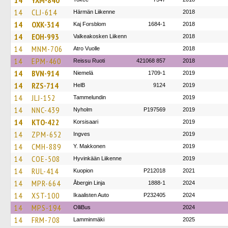
14
YXM-840
14
CLJ-614
Härmän Liikenne
2018
14
OXK-314
Kaj Forsblom
1684-1
2018
14
EOH-993
Valkeakosken Liikenn
2018
14
MNM-706
Atro Vuolle
2018
14
EPM-460
Reissu Ruoti
421068 857
2018
14
BVN-914
Niemelä
1709-1
2019
14
RZS-714
HelB
9124
2019
14
JLJ-152
Tammelundin
2019
14
NNC-439
Nyholm
P197569
2019
14
KTO-422
Korsisaari
2019
14
ZPM-652
Ingves
2019
14
CMH-889
Y. Makkonen
2019
14
COE-508
Hyvinkään Liikenne
2019
14
RUL-414
Kuopion
P212018
2021
14
MPR-664
Åbergin Linja
1888-1
2024
14
XST-100
Ikaalisten Auto
P232405
2024
14
MPS-194
OlliBus
2024
14
FRM-708
Lamminmäki
2025