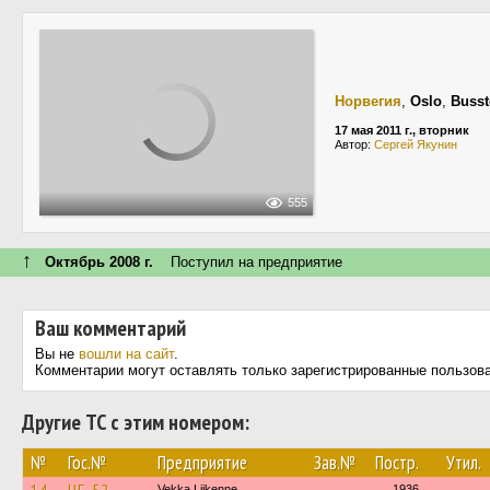
Норвегия
,
Oslo
,
Busst
17 мая 2011 г., вторник
Автор:
Сергей Якунин
555
↑
Октябрь 2008 г.
Поступил на предприятие
Ваш комментарий
Вы не
вошли на сайт
.
Комментарии могут оставлять только зарегистрированные пользов
Другие ТС с этим номером:
№
Гос.№
Предприятие
Зав.№
Постр.
Утил.
Vekka Liikenne
1936