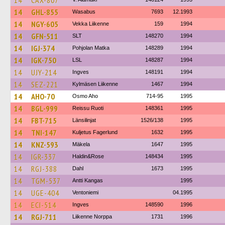
14
CAX-807
14
GHL-855
Wasabus
7693
12.1993
14
NGY-605
Vekka Liikenne
159
1994
14
GFN-511
SLT
148270
1994
14
IGJ-374
Pohjolan Matka
148289
1994
14
IGK-750
LSL
148287
1994
14
UJY-214
Ingves
148191
1994
14
SEZ-221
Kylmäsen Liikenne
1467
1994
14
AHO-70
Osmo Aho
714-95
1995
14
BGL-999
Reissu Ruoti
148361
1995
14
FBT-715
Länsilinjat
1526/138
1995
14
TNI-147
Kuljetus Fagerlund
1632
1995
14
KNZ-593
Mäkela
1647
1995
14
IGR-337
Haldin&Rose
148434
1995
14
RGJ-388
Dahl
1673
1995
14
TGM-537
Antti Kangas
1995
14
UGE-404
Ventoniemi
04.1995
14
ECI-514
Ingves
148590
1996
14
RGJ-711
Liikenne Norppa
1731
1996