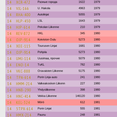
14
XCR-472
Разные города
1622
1979
14
VJL-166
U. Hakola
4963
1979
14
RHA-400
Autolinjat
5055
1979
14
HLP-450
LSL
1643
1979
14
HJP-614
Pekolan Liikenne
210
1979
14
REV-872
HKL
345
1980
14
OJP-914
Koiviston Oulu
5273
1980
14
XEE-115
Tourusen Linjat
1681
1980
14
OJP-914
Pohjola
5273
1980
14
UMJ-114
Uusimaa, прочие
5079
1980
14
ENO-14
TuKL
782
1980
14
VKC-888
Oravaisten Liikenne
5175
1980
14
TPA-614
Porin Linja-auto
241
1980
14
HMM-214
Valkeakosken Liikenn
227
1980
14
HNB-290
Yhdysliikenne
398
1980
14
HNC-414
Vekka Liikenne
146120
1980
14
KEL-324
Mörö
612
1981
14
5TPX-614
Porin Linjat
555
1981
14
HMX-214
Paunu
248
1981