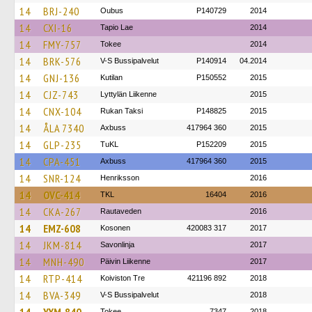
14
BRJ-240
Oubus
P140729
2014
14
CXI-16
Tapio Lae
2014
14
FMY-757
Tokee
2014
14
BRK-576
V-S Bussipalvelut
P140914
04.2014
14
GNJ-136
Kutilan
P150552
2015
14
CJZ-743
Lyttylän Liikenne
2015
14
CNX-104
Rukan Taksi
P148825
2015
14
ÅLA 7340
Axbuss
417964 360
2015
14
GLP-235
TuKL
P152209
2015
14
CPA-451
Axbuss
417964 360
2015
14
SNR-124
Henriksson
2016
14
OVC-414
TKL
16404
2016
14
CKA-267
Rautaveden
2016
14
EMZ-608
Kosonen
420083 317
2017
14
JKM-814
Savonlinja
2017
14
MNH-490
Päivin Liikenne
2017
14
RTP-414
Koiviston Tre
421196 892
2018
14
BVA-349
V-S Bussipalvelut
2018
Tokee
7347
2018