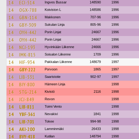
14
ECI-514
Ingves Bussar
148590
1996
14
OGX-788
Koiviston L
148586
1996
14
GBN-114
Makkonen
707-96
1996
14
GBY-309
Sukulan Linja
805-96
1996
14
OYH-442
Porin Linjat
24667
1996
14
OYH-442
Porin Linjat
24667
1996
14
NCJ-193
Hyvinkään Liikenne
24666
1996
14
IMK-815
Soisalon Liikenne
1709
1996
14
HIF-934
Pakkalan Liikenne
148679
1997
14
GBY-222
Porvoon
1865
1997
14
LIB-531
Saaristotie
902-97
1997
14
BIY-800
Hämeen Linja
1998
14
STG-214
Kivistö
2116
1998
14
JCJ-849
Revon
1998
14
LIB-811
Toimi Vento
1998
14
YBF-361
Nevakivi
1841
1998
14
LIB-701
Tokee
994-98
1998
14
AKI-200
Lamminmäki
26433
1998
14
BVY-418
Kutilan
148794
1998