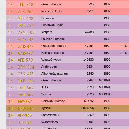
14
ELN-518
Oras Liikenne
725
1989
14
ZEA-268
Koiviston Oulu
6914
1989
14
MJT-608
Kosonen
1989
14
LKP-754
Lohinivan Linjat
1989
14
ZEM-309
Ampers
147488
1989
14
AFA-242
Laurilan Liikenne
1989
14
GAR-477
Oulaisten Liikenne
147494
1989
2016
14
GAR-477
Karhun Liikenne
147494
1989
2016
14
AFB-579
Wasa Citybus
147639
1990
14
BFM-914
Andersson
7134
1990
14
OSS-478
Alhonen&Lastunen
7240
1990
14
MFP-965
Oras Liikenne
7267
02.1991
14
FAU-662
TLO
7323
03.1991
14
FAU-662
Vesma
7323
03.1991
14
FAY-332
Pekolan Liikenne
423-92
1992
14
OFU-544
Jyrkilä
1168 / 54
1992
14
VIP-953
Lamminmäki
18362
1992
14
IOI-454
Westerlines
1191
1992
V. Alamäki
148124
1993