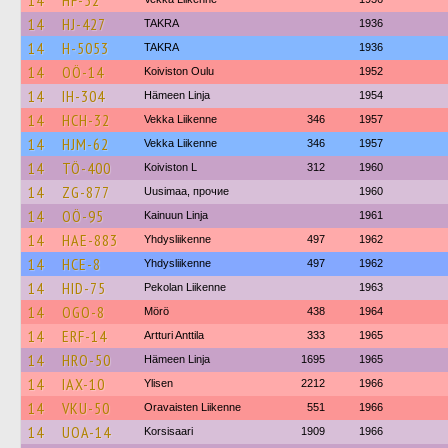
14
HF-52
14
HJ-427
TAKRA
1936
14
H-5053
TAKRA
1936
14
OÖ-14
Koiviston Oulu
1952
14
IH-304
Hämeen Linja
1954
14
HCH-32
Vekka Liikenne
346
1957
14
HJM-62
Vekka Liikenne
346
1957
14
TÖ-400
Koiviston L
312
1960
14
ZG-877
Uusimaa, прочие
1960
14
OÖ-95
Kainuun Linja
1961
14
HAE-883
Yhdysliikenne
497
1962
14
HCE-8
Yhdysliikenne
497
1962
14
HID-75
Pekolan Liikenne
1963
14
OGO-8
Mörö
438
1964
14
ERF-14
Artturi Anttila
333
1965
14
HRO-50
Hämeen Linja
1695
1965
14
IAX-10
Ylisen
2212
1966
14
VKU-50
Oravaisten Liikenne
551
1966
14
UOA-14
Korsisaari
1909
1966