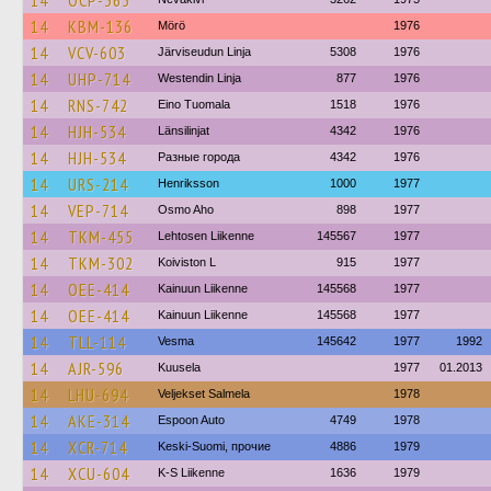
14
OCP-365
14
KBM-136
Mörö
1976
14
VCV-603
Järviseudun Linja
5308
1976
14
UHP-714
Westendin Linja
877
1976
14
RNS-742
Eino Tuomala
1518
1976
14
HJH-534
Länsilinjat
4342
1976
14
HJH-534
Разные города
4342
1976
14
URS-214
Henriksson
1000
1977
14
VEP-714
Osmo Aho
898
1977
14
TKM-455
Lehtosen Liikenne
145567
1977
14
TKM-302
Koiviston L
915
1977
14
OEE-414
Kainuun Liikenne
145568
1977
14
OEE-414
Kainuun Liikenne
145568
1977
14
TLL-114
Vesma
145642
1977
1992
14
AJR-596
Kuusela
1977
01.2013
14
LHU-694
Veljekset Salmela
1978
14
AKE-314
Espoon Auto
4749
1978
14
XCR-714
Keski-Suomi, прочие
4886
1979
14
XCU-604
K-S Liikenne
1636
1979