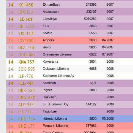
14
KCI-450
EkmanBuss
245392
2007
14
JGX-814
Andersson
233-07
2007
14
ILE-601
Länsilinjat
S070282
2007
14
GHL-182
TLO
3640
2007
14
YJK-114
Kivistö
6553
2007
14
IOV-900
Ampers
3639
04.2007
14
NLZ-724
Revon
3635
04.2007
14
OUO-467
Oravaisten Liikenne
6522
07.2007
14
KNA-737
Koivuranta
3804
2008
14
SOK-593
Oulaisten Liikenne
6683
2008
14
JLP-776
Sudhomin Liikenne Ay
2008
14
FLL-447
Koiviston L
3811
2008
14
NKK-585
Ingves
3809
2008
14
UBG-870
Hokkinen
2008
14
ALY-938
L-l. J. Salonen Oy
144127
2008
14
FIJ-727
Tapio Lae
2008
14
KNO-514
Härmän Liikenne
3830
05.2008
14
BNZ-133
Peimarin Liikenne
757982
2009
Turun Citybus
P093994
2009