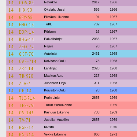
14
OOV-85
Nevakivi
2017
1966
14
HIX-90
Okslahti Jussi
556
1966
14
GFY-58
Elimäen Liikenne
94
1967
14
ENO-14
TuKL
782
1967
14
EOP-14
Förbom
16
1967
14
BHG-14
Paikallislinjat
2066
1967
14
ZEO-72
Rajala
70
1967
14
GKT-70
Autolinjat
2431
1968
14
OAE-714
Koiviston Oulu
78
1968
14
ZKC-14
Lähilinjat
2320
1968
14
TR-920
Maskun Auto
217
1968
14
ZLA-7
Juhanilan Linja
311
1968
14
OH-14
Koiviston Oulu
78
1968
14
TJC-714
Porin Linjat
2655
1969
14
TES-79
Turun Euroliikenne
1969
14
OS-143
Kainuun Liikenne
733
1969
14
TV-71
Jussilan Autoliike
2655
1969
14
HGE-14
Kivistö
1970
14
HG-214
Vekka Liikenne
866
1971