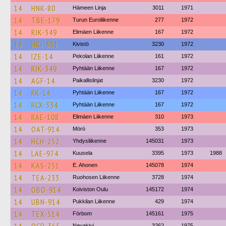
14
HNK-80
Hämeen Linja
3011
1971
14
TBE-179
Turun Euroliikenne
277
1972
14
RJK-349
Elimäen Liikenne
167
1972
14
HKJ-331
Kivistö
3230
1972
14
IZE-14
Pekolan Liikenne
161
1972
14
RJK-349
Pyhtään Liikenne
167
1972
14
AGF-14
Paikallislinjat
3230
1972
14
RK-14
Pyhtään Liikenne
167
1972
14
RCX-334
Pyhtään Liikenne
167
1972
14
RAE-108
Elimäen Liikenne
310
1973
14
OAT-914
Mörö
353
1973
14
HCH-252
Yhdysliikenne
145031
1973
14
LAE-974
Kuusela
3395
1973
1988
14
KAS-251
E. Ahonen
145078
1974
14
TEA-233
Ruohosen Liikenne
3728
1974
14
OBO-914
Koiviston Oulu
145172
1974
14
UBN-914
Pukkilan Liikenne
429
1974
14
TEX-514
Förbom
145161
1975
Nevakivi
3262
1975