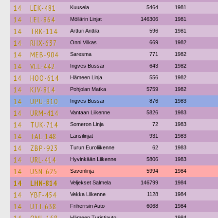
14
LEK-481
Kuusela
5464
1981
14
LEL-864
Möllärin Linjat
146306
1981
14
TRK-114
Artturi Anttila
596
1981
14
RHX-637
Onni Vilkas
669
1982
14
MEB-904
Saresma
771
1982
14
VLL-442
Ingves Bussar
643
1982
14
HOO-614
Hämeen Linja
556
1982
14
KJV-814
Pohjolan Matka
5759
1982
14
UPU-810
Ingves Bussar
876
1983
14
URM-414
Vantaan Liikenne
5826
1983
14
TUK-714
Someron Linja
72
1983
14
TAL-148
Länsilinjat
931
1983
14
ZBP-923
Turun Euroliikenne
62
1983
14
URL-414
Hyvinkään Liikenne
5806
1983
14
USN-625
Savonlinja
5994
1984
14
LHN-814
Veljekset Salmela
146799
1984
14
YBF-454
Vekka Liikenne
1128
1984
14
UTJ-638
Friherrsin Auto
6068
1984
Hämeen Turistiauto
1984