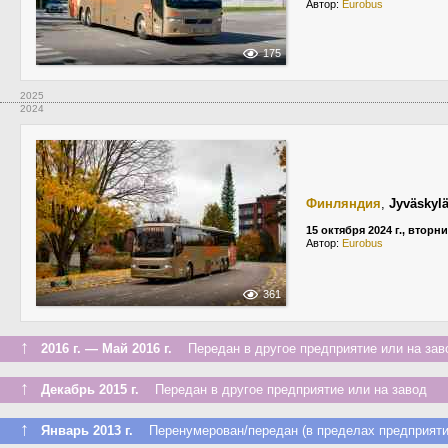
Автор:
Eurobus
175
2025
2024
Финляндия
,
Jyväskyl
15 октября 2024 г., вторн
Автор:
Eurobus
361
↑
2016 г. — Май 2016 г.
Передан в другое предприятие или на зав
↑
Декабрь 2015 г.
Передан в другое предприятие или на завод
↑
Январь 2013 г.
Перенумерован/передан (в пределах предприяти