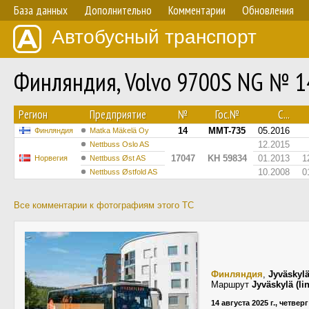
База данных
Дополнительно
Комментарии
Обновления
Автобусный транспорт
Финляндия, Volvo 9700S NG № 1
Регион
Предприятие
№
Гос.№
С...
14
MMT-735
05.2016
Финляндия
Matka Mäkelä Oy
12.2015
Nettbuss Oslo AS
17047
KH 59834
01.2013
1
Норвегия
Nettbuss Øst AS
10.2008
0
Nettbuss Østfold AS
Все комментарии к фотографиям этого ТС
Финляндия
,
Jyväskyl
Маршрут
Jyväskylä (l
14 августа 2025 г., четверг