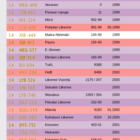
14
MEK-409
Vesanen
3
1998
14
TIN-865
Разные города
11
1998
14
HIS-224
Mörö
992-98
1998
14
CCK-698
Pohjolan Liikenne
981-98
06.1998
14
XIB-444
Matka-Niinimäki
145-99
1999
14
XIB-423
Paunu
156-99
1999
14
MEG-377
E. Ahonen
1999
14
XIB-514
Elimäen Liikenne
165-99
1999
14
BIJ-694
TuKL
8388
1999
14
MYF-394
HelB
8486
2000
14
LYB-326
Liikenne Vuorela
2175 / 347
2000
14
SIN-580
Soisalon Liikenne
2000
14
LYB-348
Wasabus
2393 / 354
2000
14
XAZ-214
Pekolan Liikenne
332-00
2000
14
XOG-539
Mäkela
9183
01.2000
14
KMJ-589
Kylmäsen Liikenne
9324
10.2000
14
BYS-752
Kosonen
403-01
2001
14
TSG-751
Niskanen
2001
Koiviston Oulu
548-02
2002