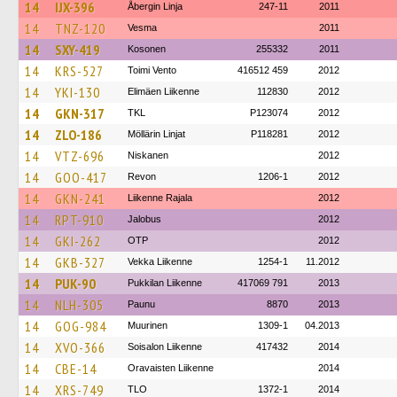
14
IJX-396
Åbergin Linja
247-11
2011
14
TNZ-120
Vesma
2011
14
SXY-419
Kosonen
255332
2011
14
KRS-527
Toimi Vento
416512 459
2012
14
YKI-130
Elimäen Liikenne
112830
2012
14
GKN-317
TKL
P123074
2012
14
ZLO-186
Möllärin Linjat
P118281
2012
14
VTZ-696
Niskanen
2012
14
GOO-417
Revon
1206-1
2012
14
GKN-241
Liikenne Rajala
2012
14
RPT-910
Jalobus
2012
14
GKI-262
OTP
2012
14
GKB-327
Vekka Liikenne
1254-1
11.2012
14
PUK-90
Pukkilan Liikenne
417069 791
2013
14
NLH-305
Paunu
8870
2013
14
GOG-984
Muurinen
1309-1
04.2013
14
XVO-366
Soisalon Liikenne
417432
2014
14
CBE-14
Oravaisten Liikenne
2014
14
XRS-749
TLO
1372-1
2014