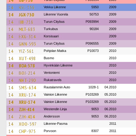
14
IJB-716
14
RSL-156
Vekka Liikenne
5950
2009
14
JGX-730
Liikenne Vuorela
50753
2009
14
IJB-716
Turun Citybus
P093994
2009
14
MLT-683
Turkubus
90184
2009
14
EXG-314
Korsisaari
2009
14
GNN-593
Turun Citybus
P096555
2009
14
YIZ-561
Pohjolan Matka
P10073
2010
14
XUT-498
Busmo
2010
14
BOA-578
Hyvinkään Liikenne
2010
14
BOJ-214
Ventoniemi
2010
14
NHT-290
Rukatravels
2010
14
SMS-634
Rautalammin Auto
1028-1
04.2010
14
XRU-174
Vainion Liikenne
P103269
05.2010
14
XRU-174
Vainion Liikenne
P103269
05.2010
14
ZJH-414
Westendin Linja
9053
06.2010
14
ZJH-414
Andersson
9053
06.2010
14
XOO-597
Liikenne-Pasma
2011
14
CHP-975
Porvoon
8307
2011