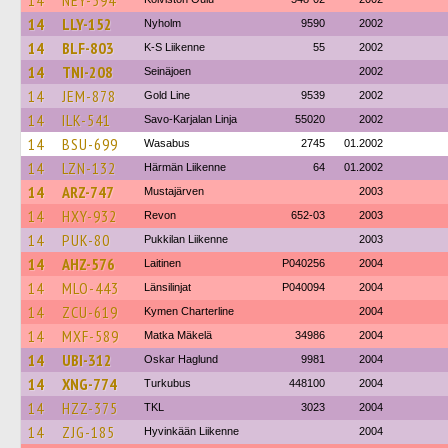
14
NEY-594
14
LLY-152
Nyholm
9590
2002
14
BLF-803
K-S Liikenne
55
2002
14
TNI-208
Seinäjoen
2002
14
JEM-878
Gold Line
9539
2002
14
ILK-541
Savo-Karjalan Linja
55020
2002
14
BSU-699
Wasabus
2745
01.2002
14
LZN-132
Härmän Liikenne
64
01.2002
14
ARZ-747
Mustajärven
2003
14
HXY-932
Revon
652-03
2003
14
PUK-80
Pukkilan Liikenne
2003
14
AHZ-576
Laitinen
P040256
2004
14
MLO-443
Länsilinjat
P040094
2004
14
ZCU-619
Kymen Charterline
2004
14
MXF-589
Matka Mäkelä
34986
2004
14
UBI-312
Oskar Haglund
9981
2004
14
XNG-774
Turkubus
448100
2004
14
HZZ-375
TKL
3023
2004
14
ZJG-185
Hyvinkään Liikenne
2004