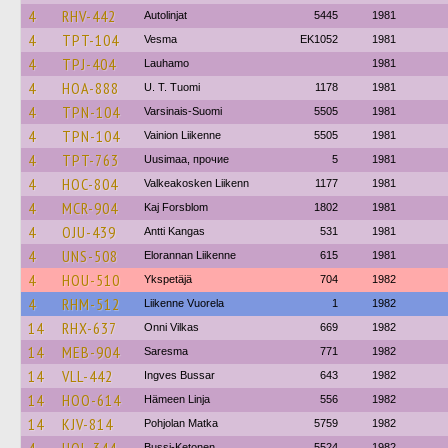
4
RHV-442
Autolinjat
5445
1981
4
TPT-104
Vesma
EK1052
1981
4
TPJ-404
Lauhamo
1981
4
HOA-888
U. T. Tuomi
1178
1981
4
TPN-104
Varsinais-Suomi
5505
1981
4
TPN-104
Vainion Liikenne
5505
1981
4
TPT-763
Uusimaa, прочие
5
1981
4
HOC-804
Valkeakosken Liikenn
1177
1981
4
MCR-904
Kaj Forsblom
1802
1981
4
OJU-439
Antti Kangas
531
1981
4
UNS-508
Elorannan Liikenne
615
1981
4
HOU-510
Ykspetäjä
704
1982
4
RHM-512
Liikenne Vuorela
1
1982
14
RHX-637
Onni Vilkas
669
1982
14
MEB-904
Saresma
771
1982
14
VLL-442
Ingves Bussar
643
1982
14
HOO-614
Hämeen Linja
556
1982
14
KJV-814
Pohjolan Matka
5759
1982
Bussi-Ketonen
5524
1982