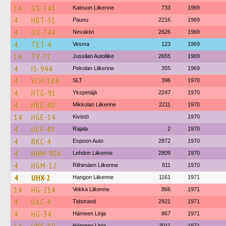
14
OS-143
Kainuun Liikenne
733
1969
4
HBT-31
Paunu
2216
1969
4
OX-744
Nevakivi
2626
1969
4
TET-4
Vesma
123
1969
14
TV-71
Jussilan Autoliike
2655
1969
4
IS-944
Pekolan Liikenne
355
1969
4
VCH-184
SLT
396
1970
4
HTG-91
Ykspetäjä
2247
1970
4
HRZ-40
Mikkolan Liikenne
2211
1970
14
HGE-14
Kivistö
1970
4
UEV-49
Rajala
2
1970
4
BKC-4
Espoon Auto
2872
1970
4
HNM-904
Lehdon Liikenne
2809
1970
4
HGM-12
Riihimäen Liikenne
811
1970
4
UHX-2
Hangon Liikenne
1161
1971
14
HG-214
Vekka Liikenne
866
1971
4
UAC-4
Tidstrand
2921
1971
4
HG-34
Hämeen Linja
867
1971
Hämeen Linja
3011
1971