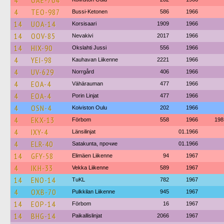
4
OAE-704
4
TEO-987
Bussi-Ketonen
586
1966
14
UOA-14
Korsisaari
1909
1966
14
OOV-85
Nevakivi
2017
1966
14
HIX-90
Okslahti Jussi
556
1966
4
YEI-98
Kauhavan Liikenne
2221
1966
4
UV-629
Norrgård
406
1966
4
EOA-4
Vähärauman
477
1966
4
EOA-4
Porin Linjat
477
1966
4
OSN-4
Koiviston Oulu
202
1966
4
EKX-13
Förbom
558
1966
198
4
IXY-4
Länsilinjat
01.1966
4
ELR-40
Satakunta, прочие
01.1966
14
GFY-58
Elimäen Liikenne
94
1967
4
IKH-33
Vekka Liikenne
589
1967
14
ENO-14
TuKL
782
1967
4
OXB-70
Pulkkilan Liikenne
945
1967
14
EOP-14
Förbom
16
1967
14
BHG-14
Paikallislinjat
2066
1967