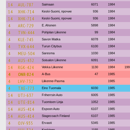
14
AUL-787
Saimaan
6071
1984
14
XHK-714
Keski-Suomi, прочие
936
1984
14
XHK-714
Keski-Suomi, прочие
936
1984
4
ARC-729
E. Ahonen
5898
1984
4
TVN-444
Pohjolan Liikenne
99
1984
4
KLE-745
Savon Matka
6078
1984
4
TVX-644
Turun Citybus
6100
1984
4
MEU-504
Saresma
1030
1984
4
AUS-432
Soisalon Liikenne
6091
1984
14
RGK-424
Vekka Liikenne
1130
1984
199
4
ONR-824
A-Bus
47
1985
4
LHV-732
Liikenne-Pasma
1985
4
TXE-773
Eino Tuomala
6030
1985
14
UTJ-637
Friherrsin Auto
6005
1985
14
UTE-814
Tuomisen Linja
1052
1985
14
AUS-414
Espoon Auto
6107
1985
14
AUS-414
Stagecoach Finland
6107
1985
4
OJV-935
Ervasti
5345
1985
Koskinen
1155
1985