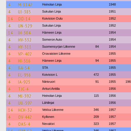
4
M-1142
Heinolan Linja
1948
4
UJ-385
Sukulan Linja
1951
14
OÖ-14
Koiviston Oulu
1952
4
UN-529
Sukulan Linja
1952
14
IH-304
Hämeen Linja
1954
4
HV-532
Someron Auto
1954
4
HY-511
Suomensyrjan Liikenne
84
1954
4
VP-402
Oravaisten Liikenne
1955
4
HI-516
Hämeen Linja
94
1955
4
BA-54
STA
1955
4
EL-956
Koiviston L
472
1955
4
IA-925
Niinivuori
91
1955
196
4
TJC-4
Artturi Anttila
1956
4
MI-392
Heinolan Linja
115
1956
4
UU-597
Lähilinjat
1956
14
HCH-32
Vekka Liikenne
346
1957
4
OV-442
Kyllonen
209
1957
4
OAS-4
Nevakivi
323
1957
Vekka Liikenne
346
1957