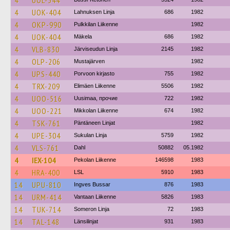
4
UOL-344
4
UOK-404
Lahnuksen Linja
686
1982
4
OKP-990
Pulkkilan Liikenne
1982
4
UOK-404
Mäkela
686
1982
4
VLB-830
Järviseudun Linja
2145
1982
4
OLP-206
Mustajärven
1982
4
UPS-440
Porvoon kirjasto
755
1982
4
TRX-209
Elimäen Liikenne
5506
1982
4
UOO-516
Uusimaa, прочие
722
1982
4
UOO-221
Mikkolan Liikenne
674
1982
4
TSK-761
Päntäneen Linjat
1982
4
UPE-304
Sukulan Linja
5759
1982
4
VLS-761
Dahl
50882
05.1982
4
IEX-104
Pekolan Liikenne
146598
1983
4
HRA-400
LSL
5910
1983
14
UPU-810
Ingves Bussar
876
1983
14
URM-414
Vantaan Liikenne
5826
1983
14
TUK-714
Someron Linja
72
1983
14
TAL-148
Länsilinjat
931
1983