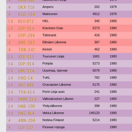
4
HMB-887
4
UKX-316
Ampers
202
1979
4
KCO-554
Makkonen
4912
1979
14
REV-872
HKL
345
1980
14
OJP-914
Koiviston Oulu
5273
1980
4
UVP-294
Tidstrand
416
1980
4
RME-382
Elimäen Liikenne
367
1980
4
TOB-147
Kivistö
462
1980
14
XEE-115
Tourusen Linjat
1681
1980
14
OJP-914
Pohjola
5273
1980
14
UMJ-114
Uusimaa, прочие
5079
1980
14
ENO-14
TuKL
782
1980
14
VKC-888
Oravaisten Liikenne
5175
1980
14
TPA-614
Porin Linja-auto
241
1980
14
HMM-214
Valkeakosken Liikenn
227
1980
14
HNB-290
Yhdysliikenne
398
1980
14
HNC-414
Vekka Liikenne
146120
1980
4
ANN-204
Nobina Finland
5214
1980
4
LCV-222
Разные города
1980