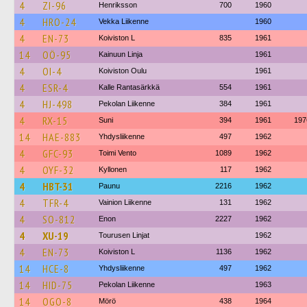
4
ZI-96
Henriksson
700
1960
4
HRO-24
Vekka Liikenne
1960
4
EN-73
Koiviston L
835
1961
14
OÖ-95
Kainuun Linja
1961
4
OI-4
Koiviston Oulu
1961
4
ESR-4
Kalle Rantasärkkä
554
1961
4
HJ-498
Pekolan Liikenne
384
1961
4
RX-15
Suni
394
1961
197
14
HAE-883
Yhdysliikenne
497
1962
4
GFC-93
Toimi Vento
1089
1962
4
OYF-32
Kyllonen
117
1962
4
HBT-31
Paunu
2216
1962
4
TFR-4
Vainion Liikenne
131
1962
4
SO-812
Enon
2227
1962
4
XU-19
Tourusen Linjat
1962
4
EN-73
Koiviston L
1136
1962
14
HCE-8
Yhdysliikenne
497
1962
14
HID-75
Pekolan Liikenne
1963
14
OGO-8
Mörö
438
1964