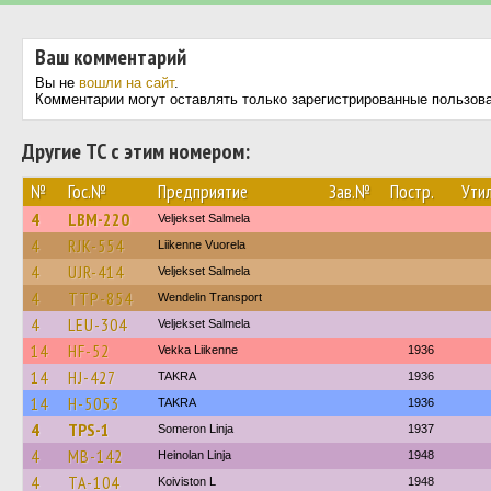
Ваш комментарий
Вы не
вошли на сайт
.
Комментарии могут оставлять только зарегистрированные пользов
Другие ТС с этим номером:
№
Гос.№
Предприятие
Зав.№
Постр.
Утил
4
LBM-220
Veljekset Salmela
4
RJK-554
Liikenne Vuorela
4
UJR-414
Veljekset Salmela
4
TTP-854
Wendelin Transport
4
LEU-304
Veljekset Salmela
14
HF-52
Vekka Liikenne
1936
14
HJ-427
TAKRA
1936
14
H-5053
TAKRA
1936
4
TPS-1
Someron Linja
1937
4
MB-142
Heinolan Linja
1948
4
TA-104
Koiviston L
1948