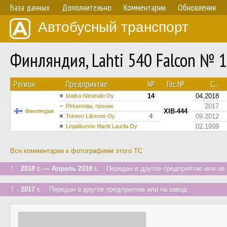
База данных
Дополнительно
Комментарии
Обновления
Автобусный транспорт
Финляндия, Lahti 540 Falcon № 
Регион
Предприятие
№
Гос.№
С...
14
04.2018
Matka-Niinimäki Oy
2017
Pirkanmaa, прочие
XIB-444
Финляндия
4
09.2012
Tokeen Liikenne Oy
02.1999
Linjaliikenne Martti Laurila Oy
Все комментарии к фотографиям этого ТС
↑
2018 г. — Апрель 2018 г.
Передан в другое предприятие или на 
↑
2017 г.
Передан в другое предприятие или на завод