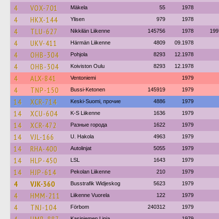
4
VOX-701
Mäkela
55
1978
4
HKX-144
Ylisen
979
1978
4
TLU-627
Nikkilän Liikenne
145756
1978
199
4
UKV-411
Härmän Liikenne
4809
09.1978
4
OHB-304
Pohjola
8293
12.1978
4
OHB-304
Koiviston Oulu
8293
12.1978
4
ALX-841
Ventoniemi
1979
4
TNP-150
Bussi-Ketonen
145919
1979
14
XCR-714
Keski-Suomi, прочие
4886
1979
14
XCU-604
K-S Liikenne
1636
1979
14
XCR-472
Разные города
1622
1979
14
VJL-166
U. Hakola
4963
1979
14
RHA-400
Autolinjat
5055
1979
14
HLP-450
LSL
1643
1979
14
HJP-614
Pekolan Liikenne
210
1979
4
VJK-360
Busstrafik Widjeskog
5623
1979
4
HMM-211
Liikenne Vuorela
122
1979
4
TNJ-104
Förbom
240312
1979
Kasiniemen Linja
1979