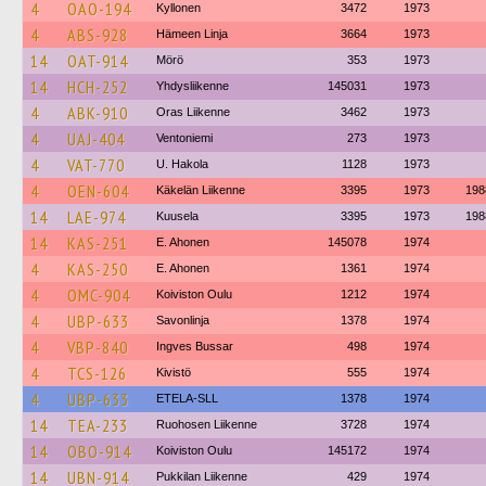
4
OAO-194
Kyllonen
3472
1973
4
ABS-928
Hämeen Linja
3664
1973
14
OAT-914
Mörö
353
1973
14
HCH-252
Yhdysliikenne
145031
1973
4
ABK-910
Oras Liikenne
3462
1973
4
UAJ-404
Ventoniemi
273
1973
4
VAT-770
U. Hakola
1128
1973
4
OEN-604
Käkelän Liikenne
3395
1973
198
14
LAE-974
Kuusela
3395
1973
198
14
KAS-251
E. Ahonen
145078
1974
4
KAS-250
E. Ahonen
1361
1974
4
OMC-904
Koiviston Oulu
1212
1974
4
UBP-633
Savonlinja
1378
1974
4
VBP-840
Ingves Bussar
498
1974
4
TCS-126
Kivistö
555
1974
4
UBP-633
ETELA-SLL
1378
1974
14
TEA-233
Ruohosen Liikenne
3728
1974
14
OBO-914
Koiviston Oulu
145172
1974
14
UBN-914
Pukkilan Liikenne
429
1974