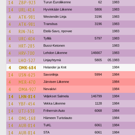
14
ZBP-923
Turun Euroliikenne
62
1983
14
URL-414
Hyvinkään Liikenne
5806
1983
4
ATK-981
Westendin Linja
3196
1983
4
ATK-981
Transbus
3196
1983
4
RJN-761
Etelä-Savo, прочие
1983
4
URC-404
Tyllilä
5797
1983
4
HRT-285
Bussi-Ketonen
1983
4
HRV-700
Lehdon Liikenne
146667
1983
4
LHO-527
Linjayhtymä
5805
05.1983
4
OMK-684
Helander ja Knit
1984
14
USN-625
Savonlinja
5994
1984
4
MER-470
Järvisen Liikenne
1984
4
OMA-927
Nevakivi
1984
14
LHN-814
Veljekset Salmela
146799
1984
14
YBF-454
Vekka Liikenne
1128
1984
14
UTJ-638
Friherrsin Auto
6068
1984
14
OML-168
Hämeen Turistiauto
1984
14
AUR-814
TuKL
6061
1984
14
AUR-814
STA
6061
1984