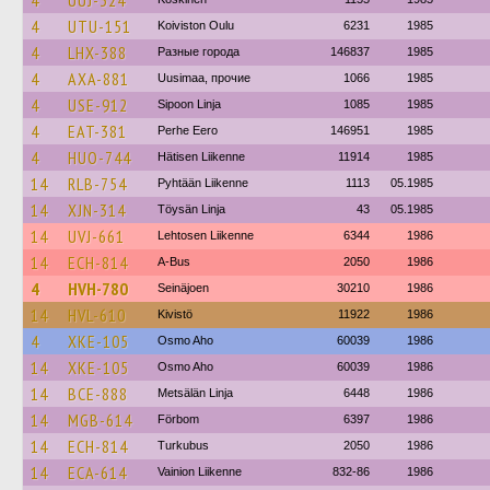
4
UUJ-324
4
UTU-151
Koiviston Oulu
6231
1985
4
LHX-388
Разные города
146837
1985
4
AXA-881
Uusimaa, прочие
1066
1985
4
USE-912
Sipoon Linja
1085
1985
4
EAT-381
Perhe Eero
146951
1985
4
HUO-744
Hätisen Liikenne
11914
1985
14
RLB-754
Pyhtään Liikenne
1113
05.1985
14
XJN-314
Töysän Linja
43
05.1985
14
UVJ-661
Lehtosen Liikenne
6344
1986
14
ECH-814
A-Bus
2050
1986
4
HVH-780
Seinäjoen
30210
1986
14
HVL-610
Kivistö
11922
1986
4
XKE-105
Osmo Aho
60039
1986
14
XKE-105
Osmo Aho
60039
1986
14
BCE-888
Metsälän Linja
6448
1986
14
MGB-614
Förbom
6397
1986
14
ECH-814
Turkubus
2050
1986
14
ECA-614
Vainion Liikenne
832-86
1986