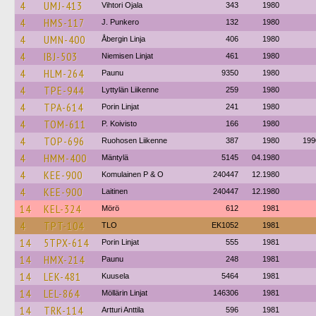
4
UMJ-413
Vihtori Ojala
343
1980
4
HMS-117
J. Punkero
132
1980
4
UMN-400
Åbergin Linja
406
1980
4
IBJ-503
Niemisen Linjat
461
1980
4
HLM-264
Paunu
9350
1980
4
TPE-944
Lyttylän Liikenne
259
1980
4
TPA-614
Porin Linjat
241
1980
4
TOM-611
P. Koivisto
166
1980
4
TOP-696
Ruohosen Liikenne
387
1980
199
4
HMM-400
Mäntylä
5145
04.1980
4
KEE-900
Komulainen P & O
240447
12.1980
4
KEE-900
Laitinen
240447
12.1980
14
KEL-324
Mörö
612
1981
4
TPT-104
TLO
EK1052
1981
14
5TPX-614
Porin Linjat
555
1981
14
HMX-214
Paunu
248
1981
14
LEK-481
Kuusela
5464
1981
14
LEL-864
Möllärin Linjat
146306
1981
14
TRK-114
Artturi Anttila
596
1981