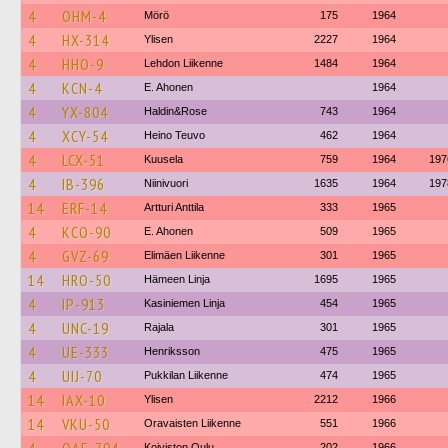
4
OHM-4
Mörö
175
1964
4
HX-314
Ylisen
2227
1964
4
HHO-9
Lehdon Liikenne
1484
1964
4
KCN-4
E. Ahonen
1964
4
YX-804
Haldin&Rose
743
1964
4
XCY-54
Heino Teuvo
462
1964
4
LCX-51
Kuusela
759
1964
197
4
IB-396
Niinivuori
1635
1964
197
14
ERF-14
Artturi Anttila
333
1965
4
KCO-90
E. Ahonen
509
1965
4
GVZ-69
Elimäen Liikenne
301
1965
14
HRO-50
Hämeen Linja
1695
1965
4
IP-913
Kasiniemen Linja
454
1965
4
UNC-19
Rajala
301
1965
4
UE-333
Henriksson
475
1965
4
UIJ-70
Pukkilan Liikenne
474
1965
14
IAX-10
Ylisen
2212
1966
14
VKU-50
Oravaisten Liikenne
551
1966
Koiviston Oulu
202
1966