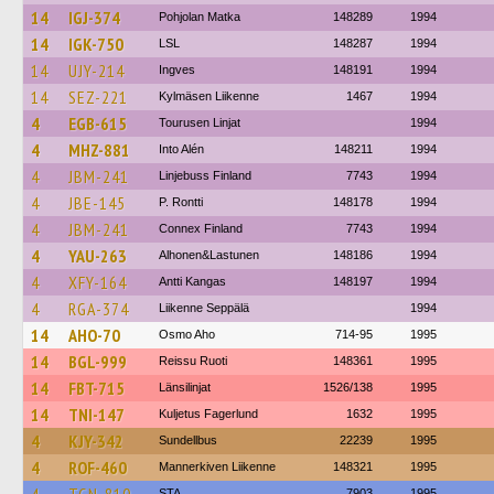
14
IGJ-374
Pohjolan Matka
148289
1994
14
IGK-750
LSL
148287
1994
14
UJY-214
Ingves
148191
1994
14
SEZ-221
Kylmäsen Liikenne
1467
1994
4
EGB-615
Tourusen Linjat
1994
4
MHZ-881
Into Alén
148211
1994
4
JBM-241
Linjebuss Finland
7743
1994
4
JBE-145
P. Rontti
148178
1994
4
JBM-241
Connex Finland
7743
1994
4
YAU-263
Alhonen&Lastunen
148186
1994
4
XFY-164
Antti Kangas
148197
1994
4
RGA-374
Liikenne Seppälä
1994
14
AHO-70
Osmo Aho
714-95
1995
14
BGL-999
Reissu Ruoti
148361
1995
14
FBT-715
Länsilinjat
1526/138
1995
14
TNI-147
Kuljetus Fagerlund
1632
1995
4
KJY-342
Sundellbus
22239
1995
4
ROF-460
Mannerkiven Liikenne
148321
1995
STA
7903
1995