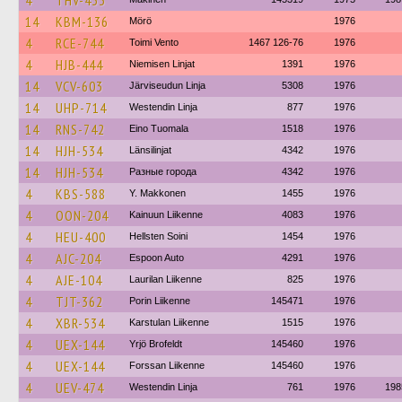
4
THV-433
14
KBM-136
Mörö
1976
4
RCE-744
Toimi Vento
1467 126-76
1976
4
HJB-444
Niemisen Linjat
1391
1976
14
VCV-603
Järviseudun Linja
5308
1976
14
UHP-714
Westendin Linja
877
1976
14
RNS-742
Eino Tuomala
1518
1976
14
HJH-534
Länsilinjat
4342
1976
14
HJH-534
Разные города
4342
1976
4
KBS-588
Y. Makkonen
1455
1976
4
OON-204
Kainuun Liikenne
4083
1976
4
HEU-400
Hellsten Soini
1454
1976
4
AJC-204
Espoon Auto
4291
1976
4
AJE-104
Laurilan Liikenne
825
1976
4
TJT-362
Porin Liikenne
145471
1976
4
XBR-534
Karstulan Liikenne
1515
1976
4
UEX-144
Yrjö Brofeldt
145460
1976
4
UEX-144
Forssan Liikenne
145460
1976
4
UEV-474
Westendin Linja
761
1976
198