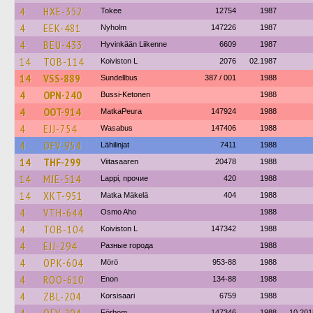
4
HXE-352
Tokee
12754
1987
4
EEK-481
Nyholm
147226
1987
4
BEU-433
Hyvinkään Liikenne
6609
1987
14
TOB-114
Koiviston L
2076
02.1987
14
VSS-889
Sundellbus
387 / 001
1988
4
OPN-240
Bussi-Ketonen
1988
4
OOT-914
MatkaPeura
147924
1988
4
EJJ-754
Wasabus
147406
1988
4
OFV-954
Lähilinjat
7411
1988
14
THF-299
Viitasaaren
20478
1988
14
MJE-514
Lappi, прочие
420
1988
14
XKT-951
Matka Mäkelä
404
1988
4
VTH-644
Osmo Aho
1988
4
TOB-104
Koiviston L
147342
1988
4
EJJ-294
Разные города
1988
4
OPK-604
Mörö
953-88
1988
4
ROO-610
Enon
134-88
1988
4
ZBL-204
Korsisaari
6759
1988
Förbom
147346
1988
10.201