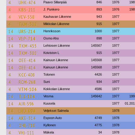
4
UHK-474
Paavo Sillanpää
846
1976
198
4
KBS-211
J. Punkero
893
1976
198
4
VEV-558
Kauhavan Liikenne
943
1977
4
TKM-302
Mikkolan Liikenne
915
1977
14
URS-214
Henriksson
1000
1977
14
VEP-714
Osmo Aho
898
1977
14
TKM-455
Lehtosen Liikenne
145567
1977
14
TKM-302
Koiviston L
915
1977
14
OEE-414
Kainuun Liikenne
145568
1977
14
OEE-414
Kainuun Liikenne
145568
1977
4
KCC-408
Tolonen
4426
1977
4
RCM-268
Suni
934
1977
4
VTM-104
Kokkolan Liikenne
4586
1977
14
TLL-114
Vesma
145642
1977
199
14
AJR-596
Kuusela
1977
01.201
14
LHU-694
Veljekset Salmela
1978
14
AKE-314
Espoon Auto
4749
1978
4
OHL-710
Kyllonen
4775
1978
4
VHJ-111
Mäkela
34
1978