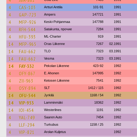
4
JBA-862
4
CAS-103
Artturi Anttila
101-91
1991
4
GAP-723
Ampers
147721
1991
4
MFP-926
Keski-Pohjanmaa
147788
1991
4
RFH-544
Satakunta, прочие
7284
1991
4
HFU-393
ML-Charter
919
1991
14
MFP-965
Oras Liikenne
7267
02.1991
14
FAU-662
TLO
7323
03.1991
14
FAU-662
Vesma
7323
03.1991
14
FAY-332
Pekolan Liikenne
423-92
1992
4
OFY-867
E. Ahonen
147995
1992
4
ZII-963
Ketosen Liikenne
7541
1992
4
OSY-894
SLT
1412 / 115
1992
14
OFU-544
Jyrkilä
1168 / 54
1992
14
VIP-953
Lamminmäki
18362
1992
14
IOI-454
Westerlines
1191
1992
4
YAL-749
Saaren Auto
7454
1992
4
LLF-294
Turkubus
1158 / 25
1992
4
VIP-821
Arolan Kuljetus
1992