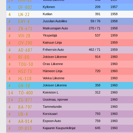
14
HJM-62
4
OF-802
Kyllonen
209
1957
4
LN-22
Kutilan
391
1958
4
ENY-4
Jussilan Autoliike
59 / 76
1958
4
ZB-671
Matkustajain Auto
270 / 71
1958
4
VIV-28
Ykspetäjä
537
1959
4
OV-290
Kainuun Linja
1959
4
AD-687
Friherrsin Auto
462 / 71
1959
4
RF-80
Jokisen Liikenne
914
1960
4
TDU-50
Oras Liikenne
1960
4
HSZ-75
Hämeen Linja
720
1960
4
HL-118
Vekka Liikenne
1960
4
GN-50
Jokisen Liikenne
358
1960
14
TÖ-400
Koiviston L
312
1960
14
ZG-877
Uusimaa, прочие
1960
4
BÄ-797
Tammelundin
1960
4
UB-4
Korsisaari
793
1960
4
AÄ-814
Espoon Auto
759
1960
4
OY-853
Kajaanin Kaupunkilinjat
645
1960