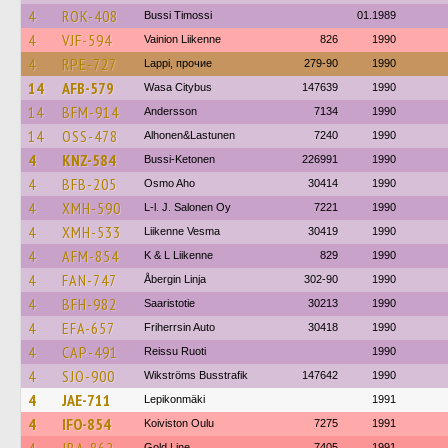
4
ROK-408
Bussi Timossi
01.1989
4
VJF-594
Vainion Liikenne
826
1990
4
RPE-727
Lappi, прочие
279-90
1990
14
AFB-579
Wasa Citybus
147639
1990
14
BFM-914
Andersson
7134
1990
14
OSS-478
Alhonen&Lastunen
7240
1990
4
KNZ-584
Bussi-Ketonen
226991
1990
4
BFB-205
Osmo Aho
30414
1990
4
XMH-590
L-l. J. Salonen Oy
7221
1990
4
XMH-533
Liikenne Vesma
30419
1990
4
AFM-854
K & L Liikenne
829
1990
4
FAN-747
Åbergin Linja
302-90
1990
4
BFH-982
Saaristotie
30213
1990
4
EFA-657
Friherrsin Auto
30418
1990
4
CAP-491
Reissu Ruoti
1990
4
SJO-900
Wikströms Busstrafik
147642
1990
4
JAE-711
Lepikonmäki
1991
4
IFO-854
Koiviston Oulu
7275
1991
Gold Line
7405
1991