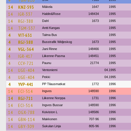
4
TGN-810
14
KNZ-593
Mäkela
1647
1995
14
IGR-337
Haldin&Rose
148434
1995
14
RGJ-388
Dahl
1673
1995
14
TGM-537
Antti Kangas
1995
4
VIT-631
Talma Bus
1995
4
RGJ-388
Busstrafik Widjeskog
1673
1995
4
VGL-364
Jani Rinne
148466
1995
4
IGR-417
Liikenne-Pasma
148451
1995
4
CCV-721
Paunu
21774
1995
14
UGE-404
Ventoniemi
04.1995
4
UGE-404
Pekki
04.1995
4
YVP-441
PP Tilausmatkat
1772
1996
14
ECI-514
Ingves
148590
1996
14
RGJ-711
Liikenne Norppa
1731
1996
14
ECI-514
Ingves Bussar
148590
1996
14
OGX-788
Koiviston L
148586
1996
14
GBN-114
Makkonen
707-96
1996
14
GBY-309
Sukulan Linja
805-96
1996