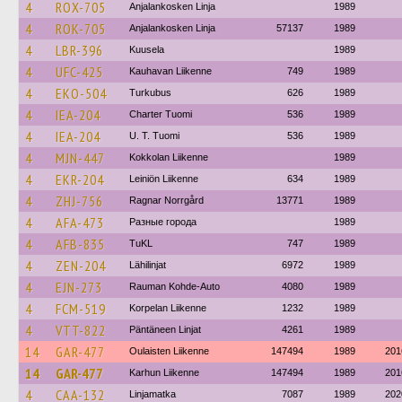
4
ROX-705
Anjalankosken Linja
1989
4
ROK-705
Anjalankosken Linja
57137
1989
4
LBR-396
Kuusela
1989
4
UFC-425
Kauhavan Liikenne
749
1989
4
EKO-504
Turkubus
626
1989
4
IEA-204
Charter Tuomi
536
1989
4
IEA-204
U. T. Tuomi
536
1989
4
MJN-447
Kokkolan Liikenne
1989
4
EKR-204
Leiniön Liikenne
634
1989
4
ZHJ-756
Ragnar Norrgård
13771
1989
4
AFA-473
Разные города
1989
4
AFB-835
TuKL
747
1989
4
ZEN-204
Lähilinjat
6972
1989
4
EJN-273
Rauman Kohde-Auto
4080
1989
4
FCM-519
Korpelan Liikenne
1232
1989
4
VTT-822
Päntäneen Linjat
4261
1989
14
GAR-477
Oulaisten Liikenne
147494
1989
201
14
GAR-477
Karhun Liikenne
147494
1989
201
4
CAA-132
Linjamatka
7087
1989
202