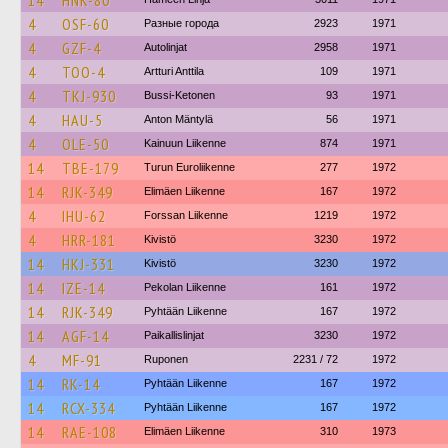
14
HNK-80
4
OSF-60
Разные города
2923
1971
4
GZF-4
Autolinjat
2958
1971
4
TOO-4
Artturi Anttila
109
1971
4
TKJ-930
Bussi-Ketonen
93
1971
4
HAU-5
Anton Mäntylä
56
1971
4
OLE-50
Kainuun Liikenne
874
1971
14
TBE-179
Turun Euroliikenne
277
1972
14
RJK-349
Elimäen Liikenne
167
1972
4
IHU-62
Forssan Liikenne
1219
1972
4
HRR-181
Kivistö
3230
1972
14
HKJ-331
Kivistö
3230
1972
14
IZE-14
Pekolan Liikenne
161
1972
14
RJK-349
Pyhtään Liikenne
167
1972
14
AGF-14
Paikallislinjat
3230
1972
4
MF-91
Ruponen
2231 / 72
1972
14
RK-14
Pyhtään Liikenne
167
1972
14
RCX-334
Pyhtään Liikenne
167
1972
14
RAE-108
Elimäen Liikenne
310
1973