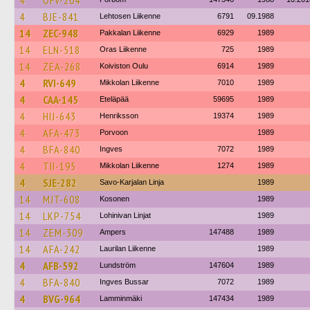
4
OFV-204
4
BJE-841
Lehtosen Liikenne
6791
09.1988
14
ZEC-948
Pakkalan Liikenne
6929
1989
14
ELN-518
Oras Liikenne
725
1989
14
ZEA-268
Koiviston Oulu
6914
1989
4
RVI-649
Mikkolan Liikenne
7010
1989
4
CAA-145
Eteläpää
59695
1989
4
HIJ-643
Henriksson
19374
1989
4
AFA-473
Porvoon
1989
4
BFA-840
Ingves
7072
1989
4
TII-195
Mikkolan Liikenne
1274
1989
4
SJE-282
Savo-Karjalan Linja
1989
14
MJT-608
Kosonen
1989
14
LKP-754
Lohinivan Linjat
1989
14
ZEM-309
Ampers
147488
1989
14
AFA-242
Laurilan Liikenne
1989
4
AFB-592
Lundström
147604
1989
4
BFA-840
Ingves Bussar
7072
1989
4
BVG-964
Lamminmäki
147434
1989