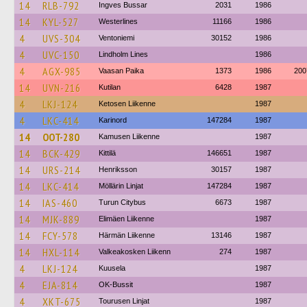
14
RLB-792
Ingves Bussar
2031
1986
14
KYL-527
Westerlines
11166
1986
4
UVS-304
Ventoniemi
30152
1986
4
UVC-150
Lindholm Lines
1986
4
AGX-985
Vaasan Paika
1373
1986
200
14
UVN-216
Kutilan
6428
1987
4
LKJ-124
Ketosen Liikenne
1987
4
LKC-414
Karinord
147284
1987
14
OOT-280
Kamusen Liikenne
1987
14
BCK-429
Kittilä
146651
1987
14
URS-214
Henriksson
30157
1987
14
LKC-414
Möllärin Linjat
147284
1987
14
IAS-460
Turun Citybus
6673
1987
14
MJK-889
Elimäen Liikenne
1987
14
FCY-578
Härmän Liikenne
13146
1987
14
HXL-114
Valkeakosken Liikenn
274
1987
4
LKJ-124
Kuusela
1987
4
EJA-814
OK-Bussit
1987
4
XKT-675
Tourusen Linjat
1987