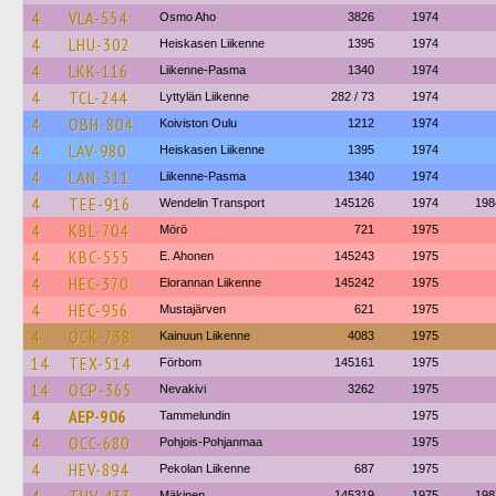
4
VLA-554
Osmo Aho
3826
1974
4
LHU-302
Heiskasen Liikenne
1395
1974
4
LKK-116
Liikenne-Pasma
1340
1974
4
TCL-244
Lyttylän Liikenne
282 / 73
1974
4
OBH-804
Koiviston Oulu
1212
1974
4
LAV-980
Heiskasen Liikenne
1395
1974
4
LAN-311
Liikenne-Pasma
1340
1974
4
TEE-916
Wendelin Transport
145126
1974
198
4
KBL-704
Mörö
721
1975
4
KBC-555
E. Ahonen
145243
1975
4
HEC-370
Elorannan Liikenne
145242
1975
4
HEC-956
Mustajärven
621
1975
4
OCK-738
Kainuun Liikenne
4083
1975
14
TEX-514
Förbom
145161
1975
14
OCP-365
Nevakivi
3262
1975
4
AEP-906
Tammelundin
1975
4
OCC-680
Pohjois-Pohjanmaa
1975
4
HEV-894
Pekolan Liikenne
687
1975
Mäkinen
145319
1975
198