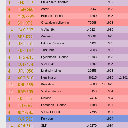
4
SFK-709
Etelä-Savo, прочие
1992
4
TGP-560
Astor
72967
1993
4
MRG-799
Elimäen Liikenne
1290
1993
4
BIN-972
Oravaisten Liikenne
72968
1993
14
CAX-807
V. Alamäki
148124
1993
4
SPZ-839
Ampers
30091
1993
4
UFU-431
Liikenne Vuorela
1121
1993
4
RKZ-194
Turkubus
7608
1993
4
HGG-612
Hyvinkään Liikenne
45793
1993
4
CCT-754
V. Alamäki
1292
1993
4
UFU-950
Lindholm Lines
20653
1993
4
AGO-810
Henriksson
30115
1993
12.202
14
GHL-855
Wasabus
7693
12.1993
14
NGY-605
Vekka Liikenne
159
1994
4
RKI-933
Mäkela
2414
1994
4
LGF-866
Lehtosen Liikenne
1488
1994
4
JBM-241
Veolia Finland
7743
1994
4
YAR-328
Porvoon
1994
14
GFN-511
SLT
148270
1994