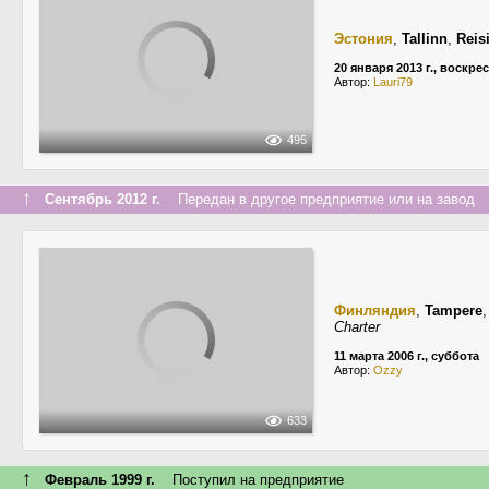
Эстония
,
Tallinn
,
Reis
20 января 2013 г., воскре
Автор:
Lauri79
495
↑
Сентябрь 2012 г.
Передан в другое предприятие или на завод
Финляндия
,
Tampere
Charter
11 марта 2006 г., суббота
Автор:
Ozzy
633
↑
Февраль 1999 г.
Поступил на предприятие