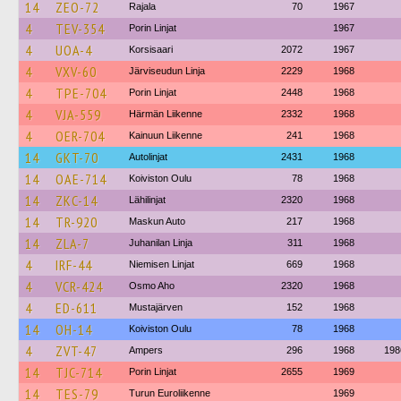
14
ZEO-72
Rajala
70
1967
4
TEV-354
Porin Linjat
1967
4
UOA-4
Korsisaari
2072
1967
4
VXV-60
Järviseudun Linja
2229
1968
4
TPE-704
Porin Linjat
2448
1968
4
VJA-559
Härmän Liikenne
2332
1968
4
OER-704
Kainuun Liikenne
241
1968
14
GKT-70
Autolinjat
2431
1968
14
OAE-714
Koiviston Oulu
78
1968
14
ZKC-14
Lähilinjat
2320
1968
14
TR-920
Maskun Auto
217
1968
14
ZLA-7
Juhanilan Linja
311
1968
4
IRF-44
Niemisen Linjat
669
1968
4
VCR-424
Osmo Aho
2320
1968
4
ED-611
Mustajärven
152
1968
14
OH-14
Koiviston Oulu
78
1968
4
ZVT-47
Ampers
296
1968
198
14
TJC-714
Porin Linjat
2655
1969
14
TES-79
Turun Euroliikenne
1969