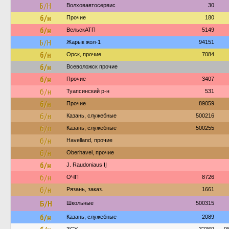
Б/Н
Волховавтосервис
30
б/н
Прочие
180
б/н
ВельскАТП
5149
Б/Н
Жарык жол-1
94151
б/н
Орск, прочие
7084
б/н
Всеволожск прочие
б/н
Прочие
3407
б/н
Туапсинский р-н
531
б/н
Прочие
89059
б/н
Казань, служебные
500216
б/н
Казань, служебные
500255
б/н
Havelland, прочие
б/н
Oberhavel, прочие
б/н
J. Raudoniaus IĮ
б/н
ОЧП
8726
б/н
Рязань, заказ.
1661
Б/Н
Школьные
500315
б/н
Казань, служебные
2089