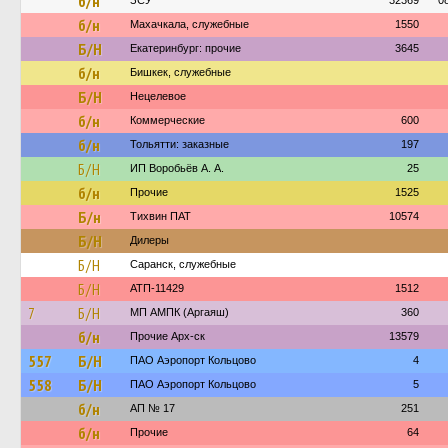
б/н
ЗСУ
32369
0
б/н
Махачкала, служебные
1550
Б/Н
Екатеринбург: прочие
3645
б/н
Бишкек, служебные
Б/Н
Нецелевое
б/н
Коммерческие
600
б/н
Тольятти: заказные
197
Б/Н
ИП Воробьёв А. А.
25
б/н
Прочие
1525
Б/н
Тихвин ПАТ
10574
Б/Н
Дилеры
Б/Н
Саранск, служебные
Б/Н
АТП-11429
1512
7
Б/Н
МП АМПК (Аргаяш)
360
б/н
Прочие Арх-ск
13579
557
Б/Н
ПАО Аэропорт Кольцово
4
558
Б/Н
ПАО Аэропорт Кольцово
5
б/н
АП № 17
251
б/н
Прочие
64