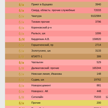
б/н
Приют в Бурцево
3940
б/н
Сверд. область: прочие служебные
72033
б/н
Чиатура
9102984
б/н
Тихвин прочие
3796
б/н
Кореновский р-н
б/н
Рыльск, шк
1006
Б/Н
Кирдяпкин А.В.
158820
б/н
Горшеченский, пр
2714
б/н
Золотухино, шк
3133
Б/Н
КПАТП-1
399
б/н
Чаплыгин
529
Б/Н
Далматовский: прочие
165344
б/н
Невская линия, Иванова
148
б/н
Суджа, шк
19762
б/н
Новоросцемент
881
б/н
Новоросс. АК
448
Б/Н
Ситилайн
75333
1
б/н
Прочие
200