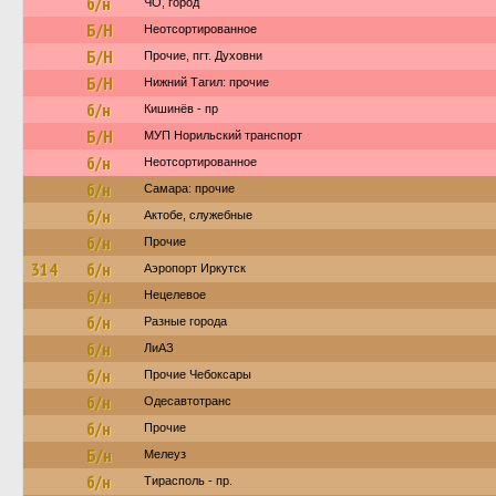
б/н
ЧО, город
Б/Н
Неотсортированное
Б/Н
Прочие, пгт. Духовни
Б/Н
Нижний Тагил: прочие
б/н
Кишинёв - пр
Б/Н
МУП Норильский транспорт
б/н
Неотсортированное
б/н
Самара: прочие
б/н
Актобе, служебные
б/н
Прочие
314
б/н
Аэропорт Иркутск
б/н
Нецелевое
б/н
Разные города
б/н
ЛиАЗ
б/н
Прочие Чебоксары
б/н
Одесавтотранс
б/н
Прочие
Б/н
Мелеуз
б/н
Тирасполь - пр.