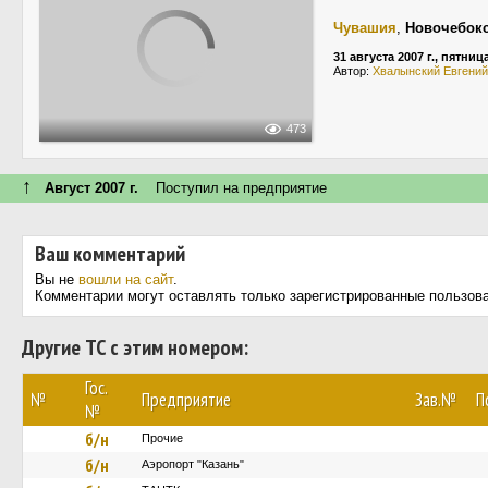
Чувашия
,
Новочебок
31 августа 2007 г., пятниц
Автор:
Хвалынский Евгений
473
↑
Август 2007 г.
Поступил на предприятие
Ваш комментарий
Вы не
вошли на сайт
.
Комментарии могут оставлять только зарегистрированные пользов
Другие ТС с этим номером:
Гос.
№
Предприятие
Зав.№
П
№
б/н
Прочие
б/н
Аэропорт "Казань"