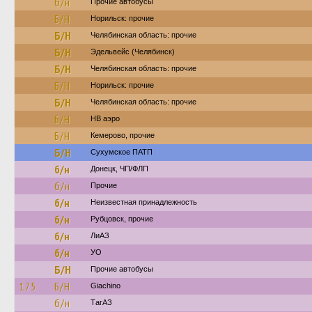
б/н
Прочие автобусы
Б/Н
Норильск: прочие
Б/Н
Челябинская область: прочие
Б/Н
Эдельвейс (Челябинск)
Б/Н
Челябинская область: прочие
Б/Н
Норильск: прочие
Б/Н
Челябинская область: прочие
Б/Н
НВ аэро
Б/Н
Кемерово, прочие
Б/Н
Сухумское ПАТП
б/н
Донецк, ЧП/ФЛП
б/н
Прочие
б/н
Неизвестная принадлежность
б/н
Рубцовск, прочие
б/н
ЛиАЗ
б/н
УО
Б/Н
Прочие автобусы
175
Б/Н
Giachino
б/н
ТагАЗ