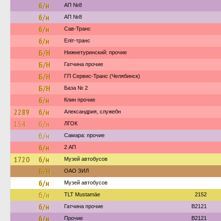
б/н
АП №8
б/н
АП №8
б/н
Сав-Транс
б/н
Еліт-транс
Б/Н
Нижнетуринский: прочие
Б/Н
Гатчина прочие
Б/Н
ГП Сервис-Транс (Челябинск)
Б/Н
База № 2
б/н
Клин прочие
2289
б/н
Александрия, служебн
154
б/н
ЛГОК
б/н
Самара: прочие
б/н
2 АП
1720
б/н
Музей автобусов
Б/Н
ОАО ЗИЛ
б/н
Музей автобусов
б/н
TLT Mustamäe
2152
б/н
Гатчина прочие
B2121
б/н
Прочие
B2121