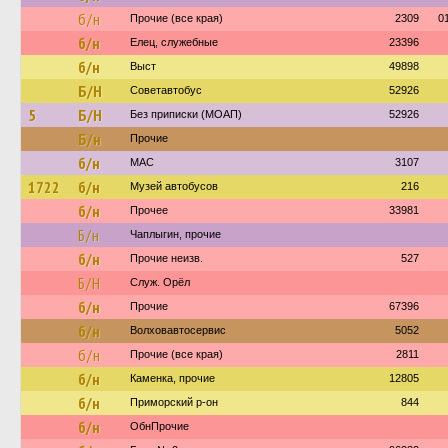
б/н
Прочие (все края)
2309
0
б/н
Елец, служебные
23396
б/н
Выст
49898
Б/Н
Советавтобус
52926
5
Б/Н
Без приписки (МОАП)
52926
Б/н
Прочие
б/н
МАС
3107
1722
б/н
Музей автобусов
216
б/н
Прочее
33981
Б/н
Чаплыгин, прочие
б/н
Прочие неизв.
527
Б/Н
Служ. Орёл
б/н
Прочие
67396
б/н
Волховавтосервис
5052
б/н
Прочие (все края)
2811
б/н
Каменка, прочие
12805
б/н
Приморский р-он
844
б/н
ОбнПрочие