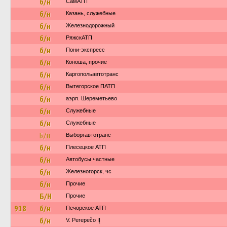
б/н
СамАТП
б/н
Казань, служебные
б/н
Железнодорожный
б/н
РяжскАТП
б/н
Пони-экспресс
б/н
Коноша, прочие
б/н
Каргопольавтотранс
б/н
Вытегорское ПАТП
б/н
аэрп. Шереметьево
б/н
Служебные
б/н
Служебные
Б/н
Выборгавтотранс
б/н
Плесецкое АТП
б/н
Автобусы частные
б/н
Железногорск, чс
б/н
Прочие
Б/Н
Прочие
918
б/н
Печорское АТП
б/н
V. Perepečo IĮ