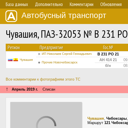
База данных
Дополнительно
Комментарии
Обновления
Автобусный транспорт
Чувашия, ПАЗ-32053 № В 231 РО
Регион
Предприятие
Гос.№
ИП Николаев Сергей Геннадьевич
В 231 РО 21
АН 414 21
09
Чувашия
Прочие Новочебоксарск
б/н
08
Все комментарии к фотографиям этого ТС
↑
Апрель 2019 г.
Списан
Чувашия
,
Чебоксары
Маршрут
121 Чебокса