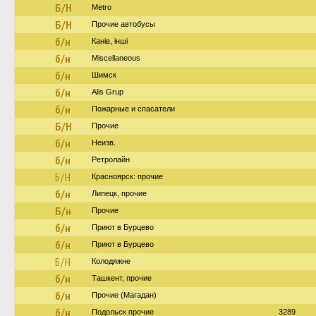
Б/Н
Metro
Б/Н
Прочие автобусы
б/н
Канів, інші
б/н
Miscellaneous
б/н
Шимск
б/н
Alis Grup
б/н
Пожарные и спасатели
Б/Н
Прочие
б/н
Неизв.
б/н
Ретролайн
Б/Н
Красноярск: прочие
б/н
Липецк, прочие
Б/н
Прочие
б/н
Приют в Бурцево
б/н
Приют в Бурцево
Б/Н
Колодяжне
б/н
Ташкент, прочие
б/н
Прочие (Магадан)
б/н
Подольск прочие
3289