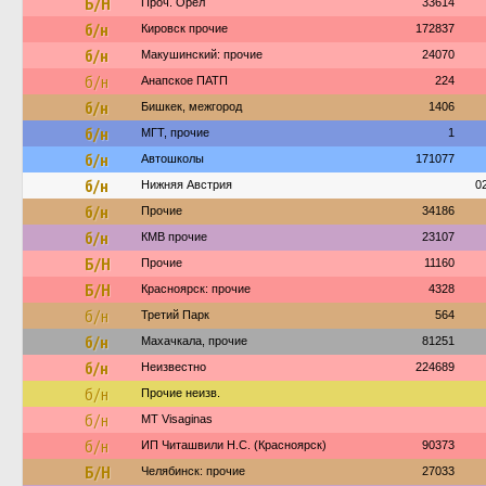
Б/Н
Проч. Орёл
33614
б/н
Кировск прочие
172837
б/н
Макушинский: прочие
24070
б/н
Анапское ПАТП
224
б/н
Бишкек, межгород
1406
б/н
МГТ, прочие
1
б/н
Автошколы
171077
б/н
Нижняя Австрия
0
б/н
Прочие
34186
б/н
КМВ прочие
23107
Б/Н
Прочие
11160
Б/Н
Красноярск: прочие
4328
б/н
Третий Парк
564
б/н
Махачкала, прочие
81251
б/н
Неизвестно
224689
б/н
Прочие неизв.
б/н
MT Visaginas
б/н
ИП Читашвили Н.С. (Красноярск)
90373
Б/Н
Челябинск: прочие
27033