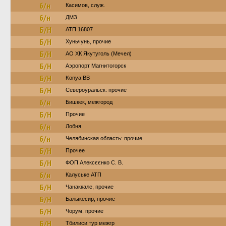
б/н
Касимов, служ.
б/н
ДМЗ
Б/Н
АТП 16807
Б/Н
Хуньчунь, прочие
Б/Н
АО ХК Якутуголь (Мечел)
Б/Н
Аэропорт Магнитогорск
Б/Н
Konya BB
Б/Н
Североуральск: прочие
б/н
Бишкек, межгород
Б/Н
Прочие
б/н
Лобня
б/н
Челябинская область: прочие
Б/Н
Прочее
Б/Н
ФОП Алексєєнко С. В.
б/н
Калуське АТП
Б/Н
Чанаккале, прочие
Б/Н
Балыкесир, прочие
Б/Н
Чорум, прочие
Б/Н
Тбилиси тур межгр