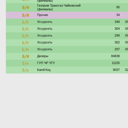
(филиалы)
Газпром Трансгаз Чайковский
Б/Н
95
(филиалы)
Б/Н
Прочие
34
Б/Н
Уссурсеть
348
0
Б/Н
Уссурсеть
304
0
Б/Н
Уссурсеть
299
0
Б/Н
Уссурсеть
302
0
Б/Н
Уссурсеть
297
0
Б/Н
Дилеры
84838
б/н
ГУП ЧР ЧТУ
11155
б/н
Kamil Koç
9037
0