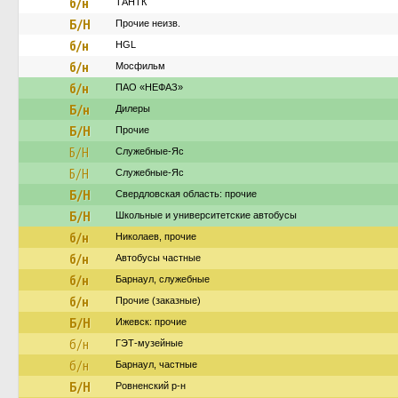
б/н
ТАНТК
Б/Н
Прочие неизв.
б/н
HGL
б/н
Мосфильм
б/н
ПАО «НЕФАЗ»
Б/н
Дилеры
Б/Н
Прочие
Б/Н
Служебные-Яс
Б/Н
Служебные-Яс
Б/Н
Свердловская область: прочие
Б/Н
Школьные и университетские автобусы
б/н
Николаев, прочие
б/н
Автобусы частные
б/н
Барнаул, служебные
б/н
Прочие (заказные)
Б/Н
Ижевск: прочие
б/н
ГЭТ-музейные
б/н
Барнаул, частные
Б/Н
Ровненский р-н