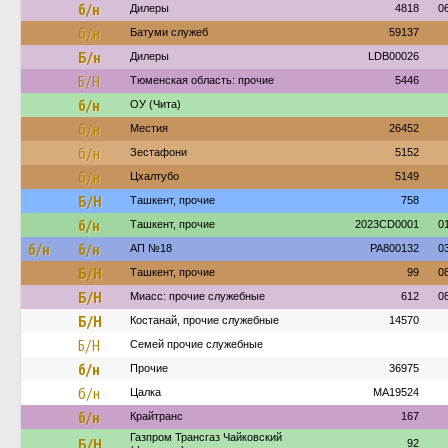
б/н
Дилеры
4818
0
б/н
Батуми служеб
59137
Б/н
Дилеры
LDB00026
Б/Н
Тюменская область: прочие
5446
б/н
ОУ (Чита)
б/н
Местия
26452
б/н
Зестафони
5152
б/н
Цхалтубо
5149
Б/Н
Ташкент, прочие
758
б/н
Ташкент, прочие
2023CD0001
0
б/н
б/н
АП №18
PA800132
0
Б/Н
Ташкент, прочие
99
0
Б/Н
Миасс: прочие служебные
612
0
Б/Н
Костанай, прочие служебные
14570
Б/Н
Семей прочие служебные
б/н
Прочие
36975
б/н
Цалка
MA19524
б/н
Крайтранс
167
Газпром Трансгаз Чайковский
Б/Н
92