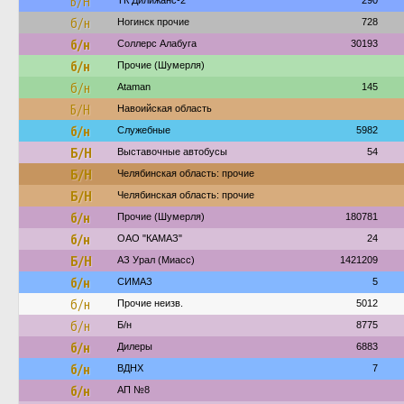
Б/Н
ТК Дилижанс-2
290
б/н
Ногинск прочие
728
б/н
Соллерс Алабуга
30193
б/н
Прочие (Шумерля)
б/н
Ataman
145
Б/Н
Навоийская область
б/н
Служебные
5982
Б/Н
Выставочные автобусы
54
Б/Н
Челябинская область: прочие
Б/Н
Челябинская область: прочие
б/н
Прочие (Шумерля)
180781
б/н
ОАО "КАМАЗ"
24
Б/Н
АЗ Урал (Миасс)
1421209
б/н
СИМАЗ
5
б/н
Прочие неизв.
5012
б/н
Б/н
8775
б/н
Дилеры
6883
б/н
ВДНХ
7
б/н
АП №8