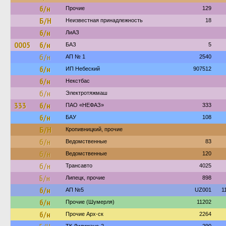
б/н
Прочие
129
Б/Н
Неизвестная принадлежность
18
б/н
ЛиАЗ
0005
б/н
БАЗ
5
б/н
АП № 1
2540
б/н
ИП Небеский
907512
б/н
Некстбас
б/н
Электротяжмаш
333
б/н
ПАО «НЕФАЗ»
333
б/н
БАУ
108
Б/Н
Кропивницкий, прочие
б/н
Ведомственные
83
б/н
Ведомственные
120
б/н
Трансавто
4025
Б/н
Липецк, прочие
898
б/н
АП №5
UZ001
1
б/н
Прочие (Шумерля)
11202
б/н
Прочие Арх-ск
2264