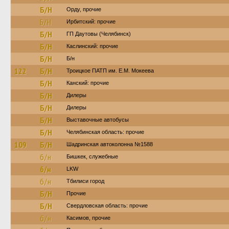
Б/Н
Орду, прочие
Б/Н
Ирбитский: прочие
Б/Н
ГП Даутовы (Челябинск)
Б/Н
Каслинский: прочие
Б/Н
Б/н
122
Б/Н
Троицкое ПАТП им. Е.М. Мокеева
Б/Н
Канский: прочие
Б/Н
Дилеры
Б/Н
Дилеры
Б/Н
Выставочные автобусы
Б/Н
Челябинская область: прочие
109
Б/Н
Шадринская автоколонна №1588
б/н
Бишкек, служебные
б/н
LKW
б/н
Тбилиси город
Б/Н
Прочие
Б/Н
Свердловская область: прочие
б/н
Касимов, прочие