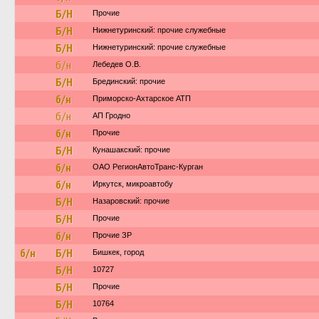
Б/Н
Прочие
Б/Н
Нижнетуринский: прочие служебные
Б/Н
Нижнетуринский: прочие служебные
б/н
Лебедев О.В.
Б/Н
Брединский: прочие
б/н
Приморско-Ахтарское АТП
б/н
АП Гродно
б/н
Прочие
Б/Н
Кунашакский: прочие
б/н
ОАО РегионАвтоТранс-Курган
б/н
Иркутск, микроавтобу
Б/Н
Назаровский: прочие
Б/Н
Прочие
б/н
Прочие ЗР
б/н
Б/Н
Бишкек, город
Б/Н
10727
Б/Н
Прочие
Б/Н
10764