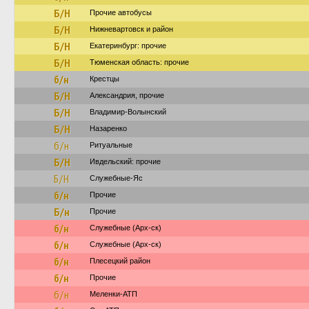
Б/Н
Прочие автобусы
Б/Н
Нижневартовск и район
Б/Н
Екатеринбург: прочие
Б/Н
Тюменская область: прочие
б/н
Крестцы
Б/Н
Александрия, прочие
Б/Н
Владимир-Волынский
Б/Н
Назаренко
б/н
Ритуальные
Б/Н
Ивдельский: прочие
Б/Н
Служебные-Яс
б/н
Прочие
Б/н
Прочие
б/н
Служебные (Арх-ск)
б/н
Служебные (Арх-ск)
б/н
Плесецкий район
б/н
Прочие
б/н
Меленки-АТП