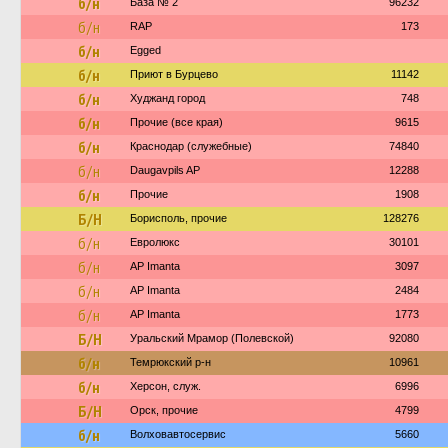
б/н
База № 2
96232
б/н
RAP
173
б/н
Egged
б/н
Приют в Бурцево
11142
б/н
Худжанд город
748
б/н
Прочие (все края)
9615
б/н
Краснодар (служебные)
74840
б/н
Daugavpils AP
12288
б/н
Прочие
1908
Б/Н
Борисполь, прочие
128276
б/н
Евролюкс
30101
б/н
AP Imanta
3097
б/н
AP Imanta
2484
б/н
AP Imanta
1773
Б/Н
Уральский Мрамор (Полевской)
92080
б/н
Темрюкский р-н
10961
б/н
Херсон, служ.
6996
Б/Н
Орск, прочие
4799
б/н
Волховавтосервис
5660