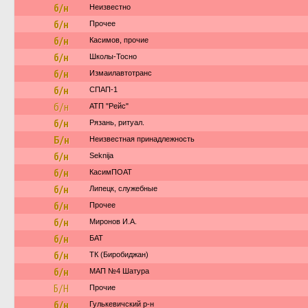
б/н
Неизвестно
б/н
Прочее
б/н
Касимов, прочие
б/н
Школы-Тосно
б/н
Измаилавтотранс
б/н
СПАП-1
б/н
АТП "Рейс"
б/н
Рязань, ритуал.
Б/н
Неизвестная принадлежность
б/н
Seknija
б/н
КасимПОАТ
б/н
Липецк, служебные
б/н
Прочее
б/н
Миронов И.А.
б/н
БАТ
б/н
ТК (Биробиджан)
б/н
МАП №4 Шатура
Б/Н
Прочие
б/н
Гулькевичский р-н