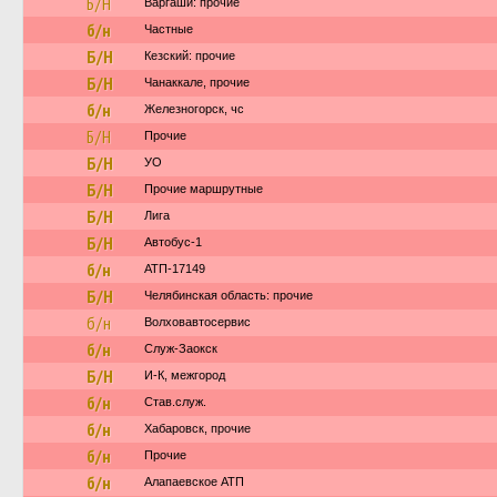
Б/Н
Варгаши: прочие
б/н
Частные
Б/Н
Кезский: прочие
Б/Н
Чанаккале, прочие
б/н
Железногорск, чс
Б/Н
Прочие
Б/Н
УО
Б/Н
Прочие маршрутные
Б/Н
Лига
Б/Н
Автобус-1
б/н
АТП-17149
Б/Н
Челябинская область: прочие
б/н
Волховавтосервис
б/н
Служ-Заокск
Б/Н
И-К, межгород
б/н
Став.служ.
б/н
Хабаровск, прочие
б/н
Прочие
б/н
Алапаевское АТП