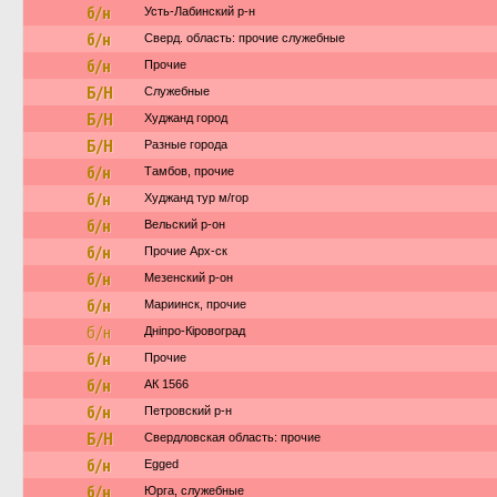
б/н
Усть-Лабинский р-н
б/н
Сверд. область: прочие служебные
б/н
Прочие
Б/Н
Служебные
Б/Н
Худжанд город
Б/Н
Разные города
б/н
Тамбов, прочие
б/н
Худжанд тур м/гор
б/н
Вельский р-он
б/н
Прочие Арх-ск
б/н
Мезенский р-он
б/н
Мариинск, прочие
б/н
Дніпро-Кіровоград
б/н
Прочие
б/н
АК 1566
б/н
Петровский р-н
Б/Н
Свердловская область: прочие
б/н
Egged
б/н
Юрга, служебные