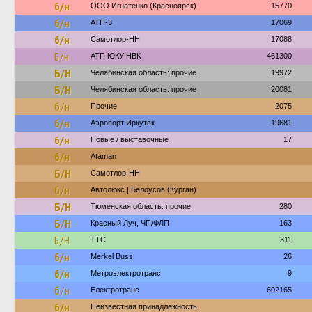
б/н
ООО Игнатенко (Красноярск)
15770
б/н
АТП-3
17069
б/н
Самотлор-НН
17088
Б/н
АТП ЮКУ НВК
461300
Б/Н
Челябинская область: прочие
19972
Б/Н
Челябинская область: прочие
20081
б/н
Прочие
2075
б/н
Аэропорт Иркутск
19681
б/н
Новые / выставочные
17
б/н
Ataman
Б/Н
Самотлор-НН
б/н
Автолюкс | Белоусов (Курган)
Б/Н
Тюменская область: прочие
280
Б/Н
Красный Луч, ЧП/ФЛП
163
Б/Н
ТТС
311
б/н
Merkel Buss
26
б/н
Метроэлектротранс
9
б/н
Електротранс
602165
б/н
Неизвестная принадлежность