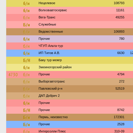
б/н
Нецелевое
108793
б/н
Волховавтосервис
11161
б/н
Вега-Транс
49255
Б/н
Служебные
б/н
Ведомственные
106893
б/н
Прочие
780
б/н
ЧТУП Альта-тур
б/н
ИП Титов А.В.
6630
1
Б/Н
Баку тур межгр
б/н
Змеиногорский район
4730
б/н
Прочие
4794
б/н
Выборгавтотранс
272
б/н
Павловский р-н
52519
б/н
ДАП Добрич 2
б/н
Прочие
Б/Н
Прочие
8742
Б/н
Пермь, неизвестно
172301
Б/н
Прочие
2528
б/н
Интерсолли Плюс
310-09