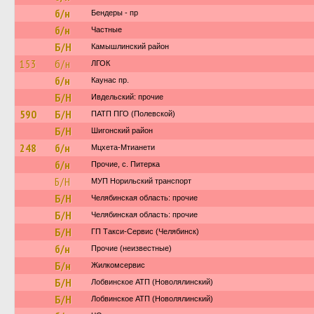
б/н
Бендеры - пр
б/н
Частные
Б/Н
Камышлинский район
153
б/н
ЛГОК
б/н
Каунас пр.
Б/Н
Ивдельский: прочие
590
Б/Н
ПАТП ПГО (Полевской)
Б/Н
Шигонский район
248
б/н
Мцхета-Мтианети
б/н
Прочие, с. Питерка
Б/Н
МУП Норильский транспорт
Б/Н
Челябинская область: прочие
Б/Н
Челябинская область: прочие
Б/Н
ГП Такси-Сервис (Челябинск)
б/н
Прочие (неизвестные)
Б/н
Жилкомсервис
Б/Н
Лобвинское АТП (Новолялинский)
Б/Н
Лобвинское АТП (Новолялинский)