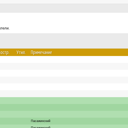
атели.
остр.
Утил.
Примечание
Пасажинский
Пасажинский