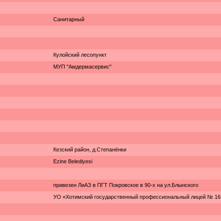
Санитарный
Кулойский лесопункт
МУП "Амдермасервис"
Кезский район, д.Степанёнки
Ezine Belediyesi
привезен ЛиАЗ в ПГТ Покровское в 90-х на ул.Блынского
УО «Хотимский государственный профессиональный лицей № 16