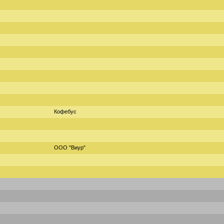
Кофебус
ООО "Виур"