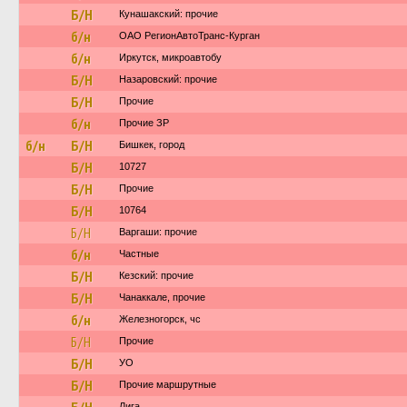
Б/Н
Кунашакский: прочие
б/н
ОАО РегионАвтоТранс-Курган
б/н
Иркутск, микроавтобу
Б/Н
Назаровский: прочие
Б/Н
Прочие
б/н
Прочие ЗР
б/н
Б/Н
Бишкек, город
Б/Н
10727
Б/Н
Прочие
Б/Н
10764
Б/Н
Варгаши: прочие
б/н
Частные
Б/Н
Кезский: прочие
Б/Н
Чанаккале, прочие
б/н
Железногорск, чс
Б/Н
Прочие
Б/Н
УО
Б/Н
Прочие маршрутные
Лига