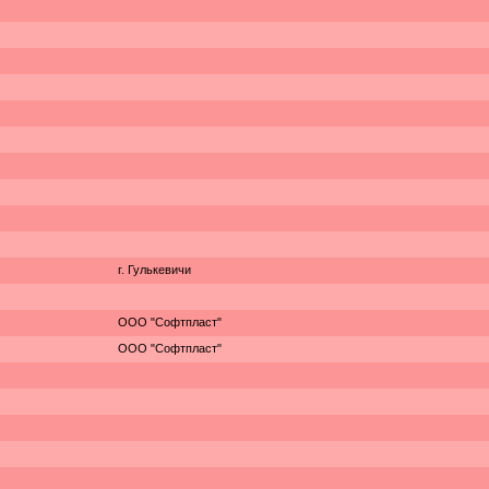
г. Гулькевичи
ООО "Софтпласт"
ООО "Софтпласт"