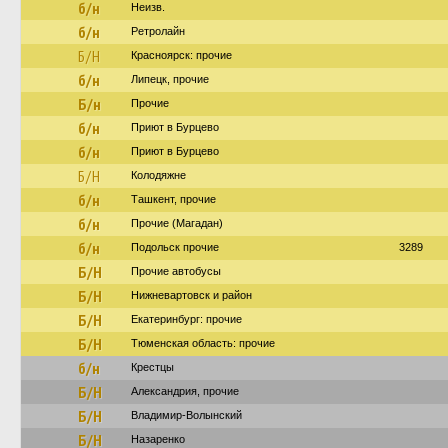
б/н
Неизв.
б/н
Ретролайн
Б/Н
Красноярск: прочие
б/н
Липецк, прочие
Б/н
Прочие
б/н
Приют в Бурцево
б/н
Приют в Бурцево
Б/Н
Колодяжне
б/н
Ташкент, прочие
б/н
Прочие (Магадан)
б/н
Подольск прочие
3289
Б/Н
Прочие автобусы
Б/Н
Нижневартовск и район
Б/Н
Екатеринбург: прочие
Б/Н
Тюменская область: прочие
б/н
Крестцы
Б/Н
Александрия, прочие
Б/Н
Владимир-Волынский
Б/Н
Назаренко