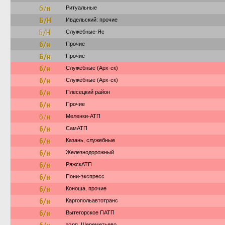
б/н
Ритуальные
Б/Н
Ивдельский: прочие
Б/Н
Служебные-Яс
б/н
Прочие
Б/н
Прочие
б/н
Служебные (Арх-ск)
б/н
Служебные (Арх-ск)
б/н
Плесецкий район
б/н
Прочие
б/н
Меленки-АТП
б/н
СамАТП
б/н
Казань, служебные
б/н
Железнодорожный
б/н
РяжскАТП
б/н
Пони-экспресс
б/н
Коноша, прочие
б/н
Каргопольавтотранс
б/н
Вытегорское ПАТП
аэрп. Шереметьево