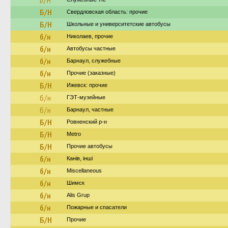
Б/Н
Б/Н
Свердловская область: прочие
Б/Н
Школьные и университетские автобусы
б/н
Николаев, прочие
б/н
Автобусы частные
б/н
Барнаул, служебные
б/н
Прочие (заказные)
Б/Н
Ижевск: прочие
б/н
ГЭТ-музейные
б/н
Барнаул, частные
Б/Н
Ровненский р-н
Б/Н
Metro
Б/Н
Прочие автобусы
б/н
Канів, інші
б/н
Miscellaneous
б/н
Шимск
б/н
Alis Grup
б/н
Пожарные и спасатели
Б/Н
Прочие