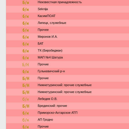
Б/н
Неизвестная принадлежность
б/н
Seknija
б/н
КасимПОАТ
б/н
Липецк, служебные
б/н
Прочее
б/н
Миронов И.А.
б/н
БАТ
б/н
ТК (Биробиджан)
б/н
МАП №4 Шатура
Б/Н
Прочие
б/н
Гулькевичский р-н
Б/Н
Прочие
Б/Н
Нижнетуринский: прочие служебные
Б/Н
Нижнетуринский: прочие служебные
б/н
Лебедев О.В.
Б/Н
Брединский: прочие
б/н
Приморско-Ахтарское АТП
б/н
АП Гродно
б/н
Прочие