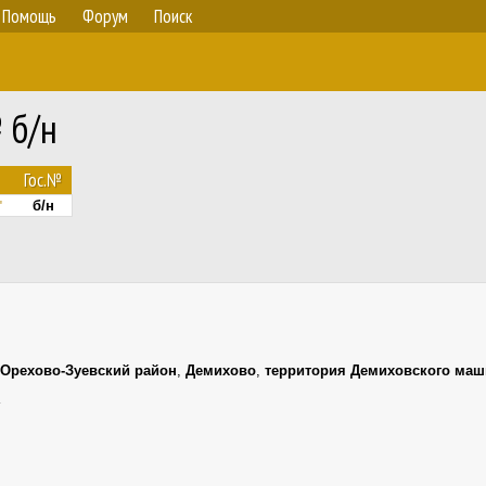
Помощь
Форум
Поиск
 б/н
Гос.№
б/н
"
Орехово-Зуевский район
,
Демихово
,
территория Демиховского маш