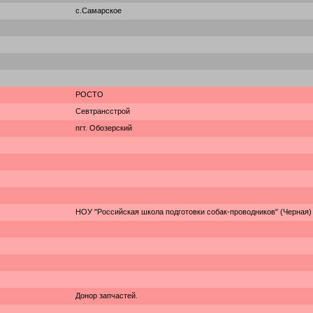
с.Самарское
РОСТО
Севтрансстрой
пгт. Обозерский
НОУ "Российская школа подготовки собак-проводников" (Черная)
Донор запчастей.