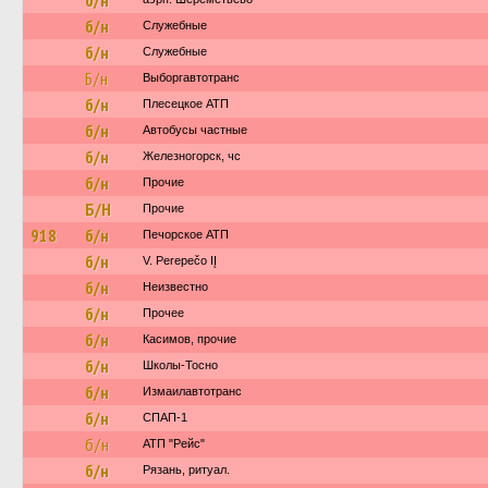
б/н
б/н
Служебные
б/н
Служебные
Б/н
Выборгавтотранс
б/н
Плесецкое АТП
б/н
Автобусы частные
б/н
Железногорск, чс
б/н
Прочие
Б/Н
Прочие
918
б/н
Печорское АТП
б/н
V. Perepečo IĮ
б/н
Неизвестно
б/н
Прочее
б/н
Касимов, прочие
б/н
Школы-Тосно
б/н
Измаилавтотранс
б/н
СПАП-1
б/н
АТП "Рейс"
б/н
Рязань, ритуал.