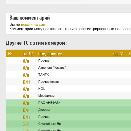
Ваш комментарий
Вы не
вошли на сайт
.
Комментарии могут оставлять только зарегистрированные пользов
Другие ТС с этим номером:
№
Гос.№
Предприятие
Зав.№
П
б/н
Прочие
б/н
Аэропорт "Казань"
б/н
ТАНТК
Б/Н
Прочие неизв.
б/н
HGL
б/н
Мосфильм
б/н
ПАО «НЕФАЗ»
Б/н
Дилеры
Б/Н
Прочие
Б/Н
Служебные-Яс
Служебные-Яс