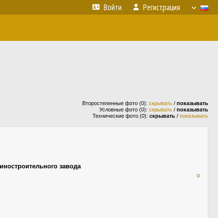
Войти
Регистрация
Второстепенные фото (0):
скрывать
/
показывать
Условные фото (0):
скрывать
/
показывать
Технические фото (0):
скрывать
/
показывать
иностроительного завода
¤