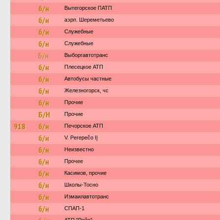
б/н
Вытегорское ПАТП
б/н
аэрп. Шереметьево
б/н
Служебные
б/н
Служебные
Б/н
Выборгавтотранс
б/н
Плесецкое АТП
б/н
Автобусы частные
б/н
Железногорск, чс
б/н
Прочие
Б/Н
Прочие
918
б/н
Печорское АТП
б/н
V. Perepečo IĮ
б/н
Неизвестно
б/н
Прочее
б/н
Касимов, прочие
б/н
Школы-Тосно
б/н
Измаилавтотранс
б/н
СПАП-1