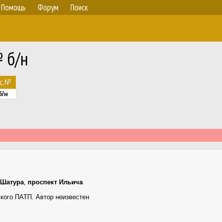
Помощь
Форум
Поиск
№ б/н
ос.№
б/н
Шатура
,
проспект Ильича
кого ПАТП. Автор неизвестен