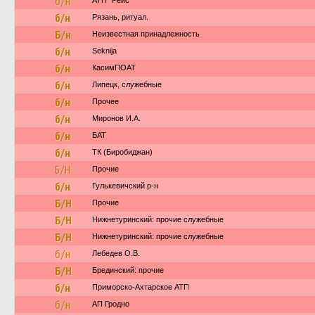
б/н
АТП "Рейс"
б/н
Рязань, ритуал.
Б/н
Неизвестная принадлежность
б/н
Seknija
б/н
КасимПОАТ
б/н
Липецк, служебные
б/н
Прочее
б/н
Миронов И.А.
б/н
БАТ
б/н
ТК (Биробиджан)
Б/Н
Прочие
б/н
Гулькевичский р-н
Б/Н
Прочие
Б/Н
Нижнетуринский: прочие служебные
Б/Н
Нижнетуринский: прочие служебные
б/н
Лебедев О.В.
Б/Н
Брединский: прочие
б/н
Приморско-Ахтарское АТП
б/н
АП Гродно