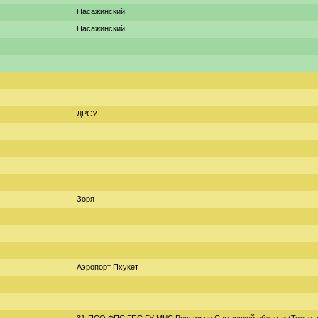
Пасажинский
Пасажинский
ДРСУ
Зоря
Аэропорт Пхукет