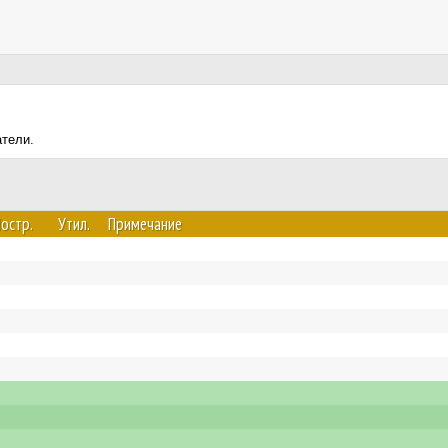
атели.
остр.
Утил.
Примечание