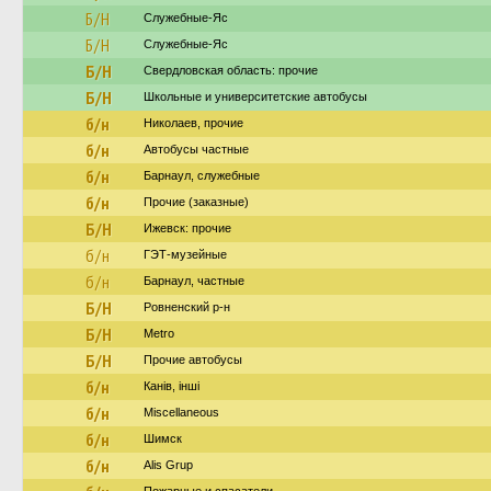
Б/Н
Служебные-Яс
Б/Н
Служебные-Яс
Б/Н
Свердловская область: прочие
Б/Н
Школьные и университетские автобусы
б/н
Николаев, прочие
б/н
Автобусы частные
б/н
Барнаул, служебные
б/н
Прочие (заказные)
Б/Н
Ижевск: прочие
б/н
ГЭТ-музейные
б/н
Барнаул, частные
Б/Н
Ровненский р-н
Б/Н
Metro
Б/Н
Прочие автобусы
б/н
Канів, інші
б/н
Miscellaneous
б/н
Шимск
б/н
Alis Grup