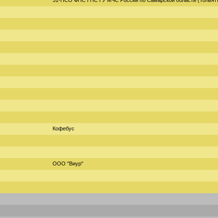
31-ПСО ФПС ГПС ГУ МЧС России по Самарской области (Тольят
Кофебус
ООО "Виур"