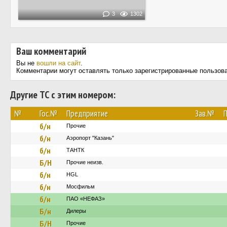
3
1302
Ваш комментарий
Вы не
вошли на сайт
.
Комментарии могут оставлять только зарегистрированные пользов
Другие ТС с этим номером:
№
Гос.№
Предприятие
Зав.№
П
б/н
Прочие
б/н
Аэропорт "Казань"
б/н
ТАНТК
Б/Н
Прочие неизв.
б/н
HGL
б/н
Мосфильм
б/н
ПАО «НЕФАЗ»
Б/н
Дилеры
Б/Н
Прочие