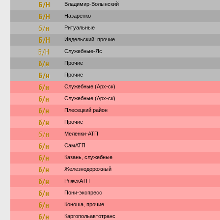
Б/Н
Владимир-Волынский
Б/Н
Назаренко
б/н
Ритуальные
Б/Н
Ивдельский: прочие
Б/Н
Служебные-Яс
б/н
Прочие
Б/н
Прочие
б/н
Служебные (Арх-ск)
б/н
Служебные (Арх-ск)
б/н
Плесецкий район
б/н
Прочие
б/н
Меленки-АТП
б/н
СамАТП
б/н
Казань, служебные
б/н
Железнодорожный
б/н
РяжскАТП
б/н
Пони-экспресс
б/н
Коноша, прочие
б/н
Каргопольавтотранс