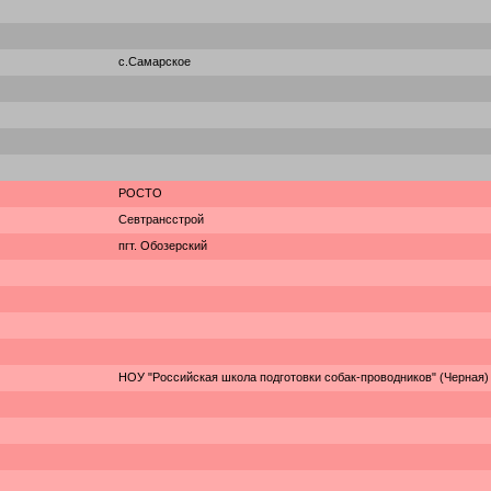
с.Самарское
РОСТО
Севтрансстрой
пгт. Обозерский
НОУ "Российская школа подготовки собак-проводников" (Черная)