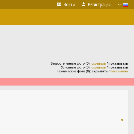
Войти
Регистрация
Второстепенные фото (0):
скрывать
/
показывать
Условные фото (0):
скрывать
/
показывать
Технические фото (0):
скрывать
/
показывать
¤