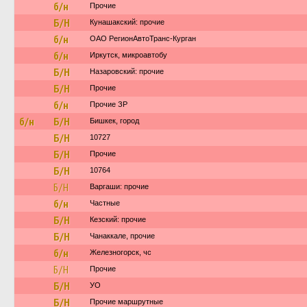
б/н
Прочие
Б/Н
Кунашакский: прочие
б/н
ОАО РегионАвтоТранс-Курган
б/н
Иркутск, микроавтобу
Б/Н
Назаровский: прочие
Б/Н
Прочие
б/н
Прочие ЗР
б/н
Б/Н
Бишкек, город
Б/Н
10727
Б/Н
Прочие
Б/Н
10764
Б/Н
Варгаши: прочие
б/н
Частные
Б/Н
Кезский: прочие
Б/Н
Чанаккале, прочие
б/н
Железногорск, чс
Б/Н
Прочие
Б/Н
УО
Б/Н
Прочие маршрутные