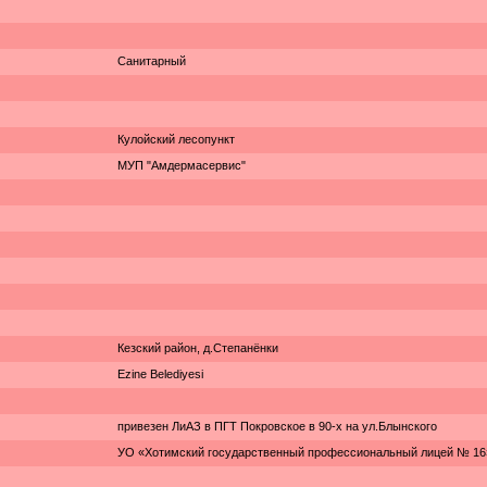
Санитарный
Кулойский лесопункт
МУП "Амдермасервис"
Кезский район, д.Степанёнки
Ezine Belediyesi
привезен ЛиАЗ в ПГТ Покровское в 90-х на ул.Блынского
УО «Хотимский государственный профессиональный лицей № 16