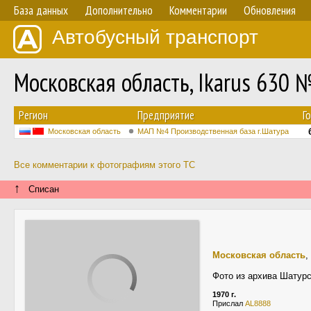
База данных
Дополнительно
Комментарии
Обновления
Автобусный транспорт
Московская область, Ikarus 630 
Регион
Предприятие
Г
Московская область
МАП №4 Производственная база г.Шатура
Все комментарии к фотографиям этого ТС
↑
Списан
Московская область
,
Фото из архива Шатурс
1970 г.
Прислал
AL8888