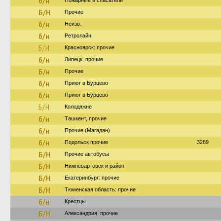
б/н
Пожарные и спасатели
Б/Н
Прочие
б/н
Неизв.
б/н
Ретролайн
Б/Н
Красноярск: прочие
б/н
Липецк, прочие
Б/н
Прочие
б/н
Приют в Бурцево
б/н
Приют в Бурцево
Б/Н
Колодяжне
б/н
Ташкент, прочие
б/н
Прочие (Магадан)
б/н
Подольск прочие
3289
Б/Н
Прочие автобусы
Б/Н
Нижневартовск и район
Б/Н
Екатеринбург: прочие
Б/Н
Тюменская область: прочие
б/н
Крестцы
Б/Н
Александрия, прочие