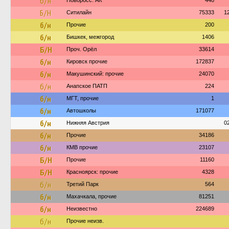
б/н
Новоросс. АК
448
Б/Н
Ситилайн
75333
1
б/н
Прочие
200
б/н
Бишкек, межгород
1406
Б/Н
Проч. Орёл
33614
б/н
Кировск прочие
172837
б/н
Макушинский: прочие
24070
б/н
Анапское ПАТП
224
б/н
МГТ, прочие
1
б/н
Автошколы
171077
б/н
Нижняя Австрия
0
б/н
Прочие
34186
б/н
КМВ прочие
23107
Б/Н
Прочие
11160
Б/Н
Красноярск: прочие
4328
б/н
Третий Парк
564
б/н
Махачкала, прочие
81251
б/н
Неизвестно
224689
б/н
Прочие неизв.