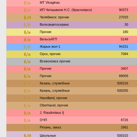
б/н
MT Visaginas
б/н
ИП Читашвили Н.С. (Красноярск)
90373
Б/Н
Челябинск: прочие
27033
Б/Н
Волховавтосервис
30
б/н
Прочие
180
б/н
ВельскАТП
5149
Б/Н
Жарык жол-1
94151
б/н
Орск, прочие
7084
б/н
Всеволожск прочие
б/н
Прочие
3407
б/н
Прочие
89059
б/н
Казань, служебные
500216
б/н
Казань, служебные
500255
б/н
Havelland, прочие
б/н
Oberhavel, прочие
б/н
J. Raudoniaus IĮ
б/н
ОЧП
8726
б/н
Рязань, заказ.
1661
Б/Н
Школьные
500315