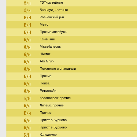
б/н
ГЭТ-музейные
б/н
Барнаул, частные
Б/Н
Ровненский р-н
Б/Н
Metro
Б/Н
Прочие автобусы
б/н
Канів, інші
б/н
Miscellaneous
б/н
Шимск
б/н
Alis Grup
б/н
Пожарные и спасатели
Б/Н
Прочие
б/н
Неизв.
б/н
Ретролайн
Б/Н
Красноярск: прочие
б/н
Липецк, прочие
Б/н
Прочие
б/н
Приют в Бурцево
б/н
Приют в Бурцево
Б/Н
Колодяжне