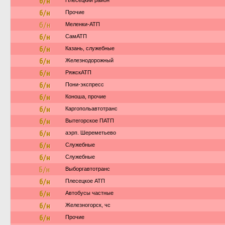
б/н
Плесецкий район
б/н
Прочие
б/н
Меленки-АТП
б/н
СамАТП
б/н
Казань, служебные
б/н
Железнодорожный
б/н
РяжскАТП
б/н
Пони-экспресс
б/н
Коноша, прочие
б/н
Каргопольавтотранс
б/н
Вытегорское ПАТП
б/н
аэрп. Шереметьево
б/н
Служебные
б/н
Служебные
Б/н
Выборгавтотранс
б/н
Плесецкое АТП
б/н
Автобусы частные
б/н
Железногорск, чс
б/н
Прочие