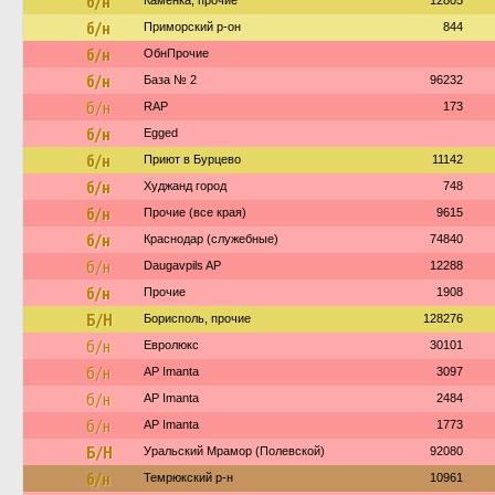
б/н
Каменка, прочие
12805
б/н
Приморский р-он
844
б/н
ОбнПрочие
б/н
База № 2
96232
б/н
RAP
173
б/н
Egged
б/н
Приют в Бурцево
11142
б/н
Худжанд город
748
б/н
Прочие (все края)
9615
б/н
Краснодар (служебные)
74840
б/н
Daugavpils AP
12288
б/н
Прочие
1908
Б/Н
Борисполь, прочие
128276
б/н
Евролюкс
30101
б/н
AP Imanta
3097
б/н
AP Imanta
2484
б/н
AP Imanta
1773
Б/Н
Уральский Мрамор (Полевской)
92080
б/н
Темрюкский р-н
10961