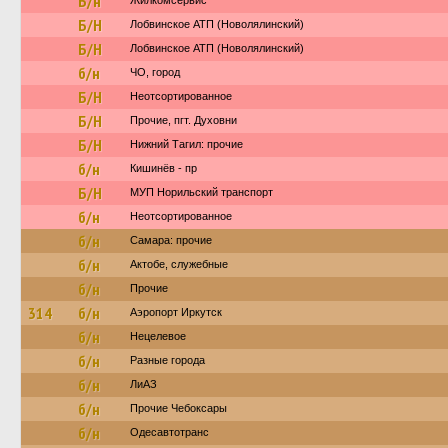
Б/н
Жилкомсервис
Б/Н
Лобвинское АТП (Новолялинский)
Б/Н
Лобвинское АТП (Новолялинский)
б/н
ЧО, город
Б/Н
Неотсортированное
Б/Н
Прочие, пгт. Духовни
Б/Н
Нижний Тагил: прочие
б/н
Кишинёв - пр
Б/Н
МУП Норильский транспорт
б/н
Неотсортированное
б/н
Самара: прочие
б/н
Актобе, служебные
б/н
Прочие
314
б/н
Аэропорт Иркутск
б/н
Нецелевое
б/н
Разные города
б/н
ЛиАЗ
б/н
Прочие Чебоксары
б/н
Одесавтотранс