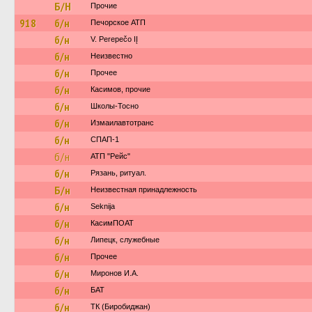
Б/Н
Прочие
918
б/н
Печорское АТП
б/н
V. Perepečo IĮ
б/н
Неизвестно
б/н
Прочее
б/н
Касимов, прочие
б/н
Школы-Тосно
б/н
Измаилавтотранс
б/н
СПАП-1
б/н
АТП "Рейс"
б/н
Рязань, ритуал.
Б/н
Неизвестная принадлежность
б/н
Seknija
б/н
КасимПОАТ
б/н
Липецк, служебные
б/н
Прочее
б/н
Миронов И.А.
б/н
БАТ
б/н
ТК (Биробиджан)