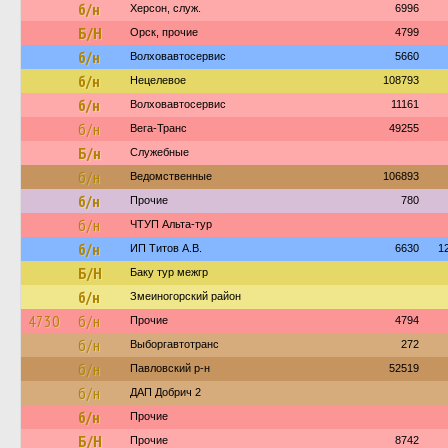
б/н
Херсон, служ.
6996
Б/Н
Орск, прочие
4799
б/н
Волховавтосервис
5660
б/н
Нецелевое
108793
б/н
Волховавтосервис
11161
б/н
Вега-Транс
49255
Б/н
Служебные
б/н
Ведомственные
106893
б/н
Прочие
780
б/н
ЧТУП Альта-тур
б/н
ИП Титов А.В.
6630
1
Б/Н
Баку тур межгр
б/н
Змеиногорский район
4730
б/н
Прочие
4794
б/н
Выборгавтотранс
272
б/н
Павловский р-н
52519
б/н
ДАП Добрич 2
б/н
Прочие
Б/Н
Прочие
8742