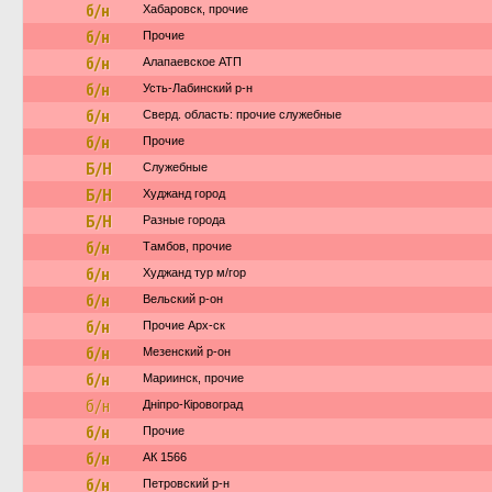
б/н
Хабаровск, прочие
б/н
Прочие
б/н
Алапаевское АТП
б/н
Усть-Лабинский р-н
б/н
Сверд. область: прочие служебные
б/н
Прочие
Б/Н
Служебные
Б/Н
Худжанд город
Б/Н
Разные города
б/н
Тамбов, прочие
б/н
Худжанд тур м/гор
б/н
Вельский р-он
б/н
Прочие Арх-ск
б/н
Мезенский р-он
б/н
Мариинск, прочие
б/н
Дніпро-Кіровоград
б/н
Прочие
б/н
АК 1566
б/н
Петровский р-н