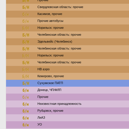
Б/Н
Прочие
Б/Н
Свердловская область: прочие
б/н
Касимов, прочие
б/н
Прочие автобусы
Б/Н
Норильск: прочие
Б/Н
Челябинская область: прочие
Б/Н
Эдельвейс (Челябинск)
Б/Н
Челябинская область: прочие
Б/Н
Норильск: прочие
Б/Н
Челябинская область: прочие
Б/Н
НВ аэро
Б/Н
Кемерово, прочие
Б/Н
Сухумское ПАТП
б/н
Донецк, ЧП/ФЛП
б/н
Прочие
б/н
Неизвестная принадлежность
б/н
Рубцовск, прочие
б/н
ЛиАЗ
б/н
УО