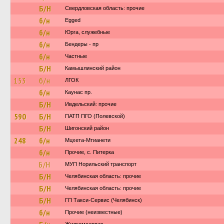
Б/Н
Свердловская область: прочие
б/н
Egged
б/н
Юрга, служебные
б/н
Бендеры - пр
б/н
Частные
Б/Н
Камышлинский район
153
б/н
ЛГОК
б/н
Каунас пр.
Б/Н
Ивдельский: прочие
590
Б/Н
ПАТП ПГО (Полевской)
Б/Н
Шигонский район
248
б/н
Мцхета-Мтианети
б/н
Прочие, с. Питерка
Б/Н
МУП Норильский транспорт
Б/Н
Челябинская область: прочие
Б/Н
Челябинская область: прочие
Б/Н
ГП Такси-Сервис (Челябинск)
б/н
Прочие (неизвестные)