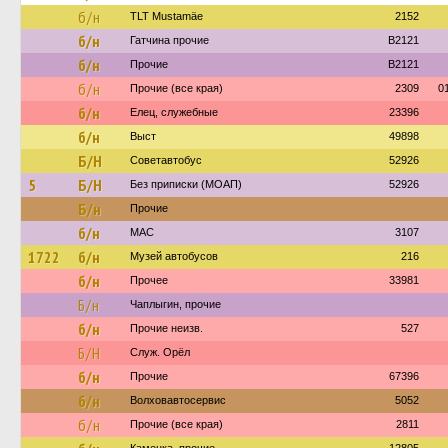
б/н
TLT Mustamäe
2152
б/н
Гатчина прочие
B2121
б/н
Прочие
B2121
б/н
Прочие (все края)
2309
0
б/н
Елец, служебные
23396
б/н
Выст
49898
Б/Н
Советавтобус
52926
5
Б/Н
Без приписки (МОАП)
52926
Б/н
Прочие
б/н
МАС
3107
1722
б/н
Музей автобусов
216
б/н
Прочее
33981
Б/н
Чаплыгин, прочие
б/н
Прочие неизв.
527
Б/Н
Служ. Орёл
б/н
Прочие
67396
б/н
Волховавтосервис
5052
б/н
Прочие (все края)
2811