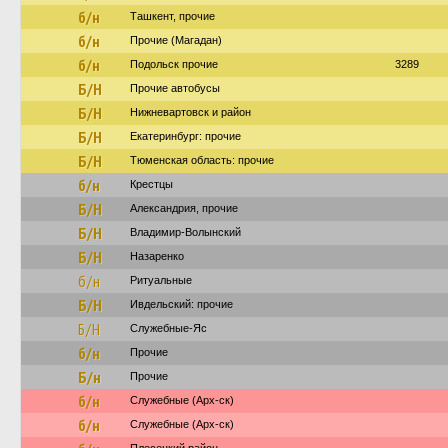
б/н
Ташкент, прочие
б/н
Прочие (Магадан)
б/н
Подольск прочие
3289
Б/Н
Прочие автобусы
Б/Н
Нижневартовск и район
Б/Н
Екатеринбург: прочие
Б/Н
Тюменская область: прочие
б/н
Крестцы
Б/Н
Александрия, прочие
Б/Н
Владимир-Волынский
Б/Н
Назаренко
б/н
Ритуальные
Б/Н
Ивдельский: прочие
Б/Н
Служебные-Яс
б/н
Прочие
Б/н
Прочие
б/н
Служебные (Арх-ск)
б/н
Служебные (Арх-ск)