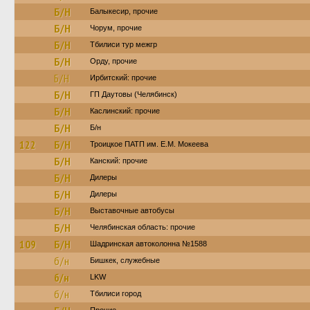
Б/Н
Балыкесир, прочие
Б/Н
Чорум, прочие
Б/Н
Тбилиси тур межгр
Б/Н
Орду, прочие
Б/Н
Ирбитский: прочие
Б/Н
ГП Даутовы (Челябинск)
Б/Н
Каслинский: прочие
Б/Н
Б/н
122
Б/Н
Троицкое ПАТП им. Е.М. Мокеева
Б/Н
Канский: прочие
Б/Н
Дилеры
Б/Н
Дилеры
Б/Н
Выставочные автобусы
Б/Н
Челябинская область: прочие
109
Б/Н
Шадринская автоколонна №1588
б/н
Бишкек, служебные
б/н
LKW
б/н
Тбилиси город