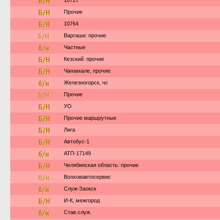
Б/Н
10727
Б/Н
Прочие
Б/Н
10764
Б/Н
Варгаши: прочие
б/н
Частные
Б/Н
Кезский: прочие
Б/Н
Чанаккале, прочие
б/н
Железногорск, чс
Б/Н
Прочие
Б/Н
УО
Б/Н
Прочие маршрутные
Б/Н
Лига
Б/Н
Автобус-1
б/н
АТП-17149
Б/Н
Челябинская область: прочие
б/н
Волховавтосервис
б/н
Служ-Заокск
Б/Н
И-К, межгород
б/н
Став.служ.