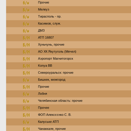
б/н
Прочие
Б/н
Мелеуз
б/н
Тирасполь - пр.
б/н
Касимов, служ.
б/н
ДМЗ
Б/Н
АТП 16807
Б/Н
Хуньчунь, прочие
Б/Н
АО ХК Якутуголь (Мечел)
Б/Н
Аэропорт Магнитогорск
Б/Н
Konya BB
Б/Н
Североуральск: прочие
б/н
Бишкек, межгород
Б/Н
Прочие
б/н
Лобня
б/н
Челябинская область: прочие
Б/Н
Прочее
Б/Н
ФОП Алексєєнко С. В.
б/н
Калуське АТП
Б/Н
Чанаккале, прочие