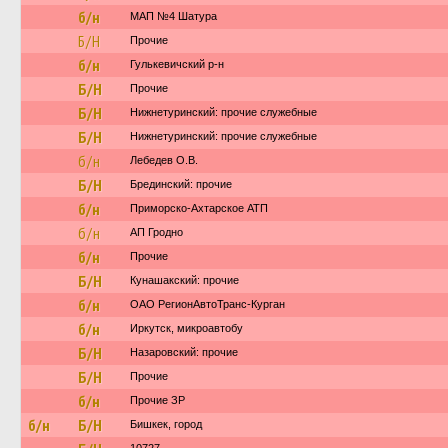
б/н
МАП №4 Шатура
Б/Н
Прочие
б/н
Гулькевичский р-н
Б/Н
Прочие
Б/Н
Нижнетуринский: прочие служебные
Б/Н
Нижнетуринский: прочие служебные
б/н
Лебедев О.В.
Б/Н
Брединский: прочие
б/н
Приморско-Ахтарское АТП
б/н
АП Гродно
б/н
Прочие
Б/Н
Кунашакский: прочие
б/н
ОАО РегионАвтоТранс-Курган
б/н
Иркутск, микроавтобу
Б/Н
Назаровский: прочие
Б/Н
Прочие
б/н
Прочие ЗР
б/н
Б/Н
Бишкек, город