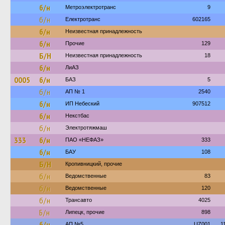
б/н
Метроэлектротранс
9
б/н
Електротранс
602165
б/н
Неизвестная принадлежность
б/н
Прочие
129
Б/Н
Неизвестная принадлежность
18
б/н
ЛиАЗ
0005
б/н
БАЗ
5
б/н
АП № 1
2540
б/н
ИП Небеский
907512
б/н
Некстбас
б/н
Электротяжмаш
333
б/н
ПАО «НЕФАЗ»
333
б/н
БАУ
108
Б/Н
Кропивницкий, прочие
б/н
Ведомственные
83
б/н
Ведомственные
120
б/н
Трансавто
4025
Б/н
Липецк, прочие
898
б/н
АП №5
UZ001
1