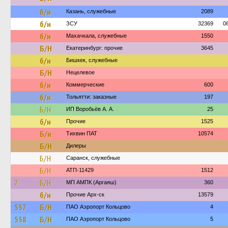
б/н
Казань, служебные
2089
б/н
ЗСУ
32369
0
б/н
Махачкала, служебные
1550
Б/Н
Екатеринбург: прочие
3645
б/н
Бишкек, служебные
Б/Н
Нецелевое
б/н
Коммерческие
600
б/н
Тольятти: заказные
197
Б/Н
ИП Воробьёв А. А.
25
б/н
Прочие
1525
Б/н
Тихвин ПАТ
10574
Б/Н
Дилеры
Б/Н
Саранск, служебные
Б/Н
АТП-11429
1512
7
Б/Н
МП АМПК (Аргаяш)
360
б/н
Прочие Арх-ск
13579
557
Б/Н
ПАО Аэропорт Кольцово
4
558
Б/Н
ПАО Аэропорт Кольцово
5