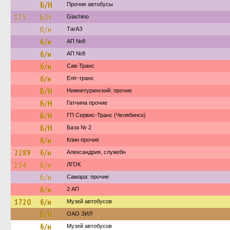
Б/Н
Прочие автобусы
175
Б/Н
Giachino
б/н
ТагАЗ
б/н
АП №8
б/н
АП №8
б/н
Сав-Транс
б/н
Еліт-транс
Б/Н
Нижнетуринский: прочие
Б/Н
Гатчина прочие
Б/Н
ГП Сервис-Транс (Челябинск)
Б/Н
База № 2
б/н
Клин прочие
2289
б/н
Александрия, служебн
154
б/н
ЛГОК
б/н
Самара: прочие
б/н
2 АП
1720
б/н
Музей автобусов
Б/Н
ОАО ЗИЛ
б/н
Музей автобусов