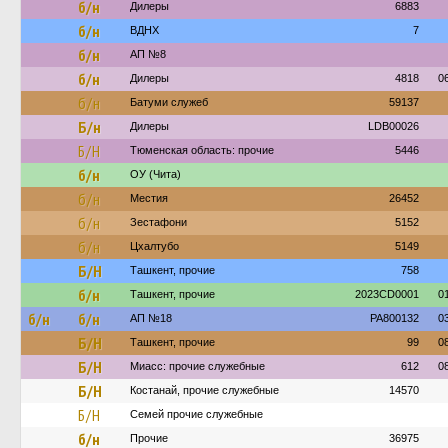
б/н
Дилеры
6883
б/н
ВДНХ
7
б/н
АП №8
б/н
Дилеры
4818
0
б/н
Батуми служеб
59137
Б/н
Дилеры
LDB00026
Б/Н
Тюменская область: прочие
5446
б/н
ОУ (Чита)
б/н
Местия
26452
б/н
Зестафони
5152
б/н
Цхалтубо
5149
Б/Н
Ташкент, прочие
758
б/н
Ташкент, прочие
2023CD0001
0
б/н
б/н
АП №18
PA800132
0
Б/Н
Ташкент, прочие
99
0
Б/Н
Миасс: прочие служебные
612
0
Б/Н
Костанай, прочие служебные
14570
Б/Н
Семей прочие служебные
б/н
Прочие
36975