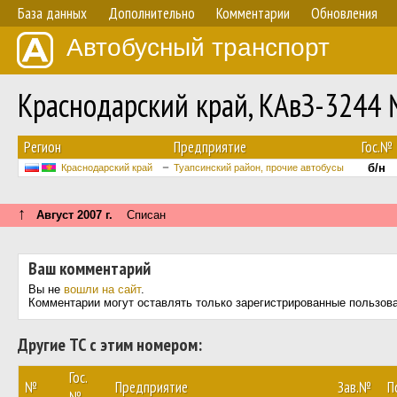
База данных
Дополнительно
Комментарии
Обновления
Автобусный транспорт
Краснодарский край, КАвЗ-3244 
Регион
Предприятие
Гос.№
б/н
Краснодарский край
Туапсинский район, прочие автобусы
↑
Август 2007 г.
Списан
Ваш комментарий
Вы не
вошли на сайт
.
Комментарии могут оставлять только зарегистрированные пользов
Другие ТС с этим номером:
Гос.
№
Предприятие
Зав.№
П