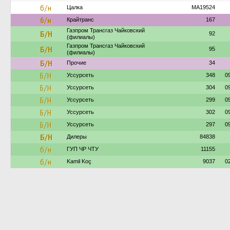
б/н
Цалка
MA19524
б/н
Крайтранс
167
Газпром Трансгаз Чайковский
Б/Н
92
(филиалы)
Газпром Трансгаз Чайковский
Б/Н
95
(филиалы)
Б/Н
Прочие
34
Б/Н
Уссурсеть
348
0
Б/Н
Уссурсеть
304
0
Б/Н
Уссурсеть
299
0
Б/Н
Уссурсеть
302
0
Б/Н
Уссурсеть
297
0
Б/Н
Дилеры
84838
б/н
ГУП ЧР ЧТУ
11155
б/н
Kamil Koç
9037
0