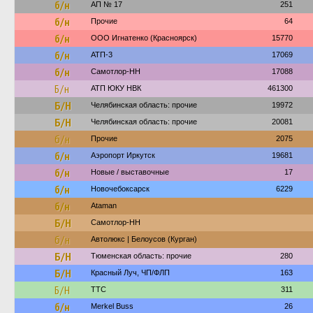
б/н
АП № 17
251
б/н
Прочие
64
б/н
ООО Игнатенко (Красноярск)
15770
б/н
АТП-3
17069
б/н
Самотлор-НН
17088
Б/н
АТП ЮКУ НВК
461300
Б/Н
Челябинская область: прочие
19972
Б/Н
Челябинская область: прочие
20081
б/н
Прочие
2075
б/н
Аэропорт Иркутск
19681
б/н
Новые / выставочные
17
б/н
Новочебоксарск
6229
б/н
Ataman
Б/Н
Самотлор-НН
б/н
Автолюкс | Белоусов (Курган)
Б/Н
Тюменская область: прочие
280
Б/Н
Красный Луч, ЧП/ФЛП
163
Б/Н
ТТС
311
б/н
Merkel Buss
26