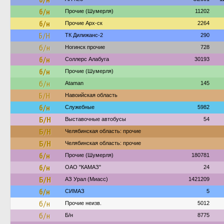
б/н
Прочие (Шумерля)
11202
б/н
Прочие Арх-ск
2264
Б/Н
ТК Дилижанс-2
290
б/н
Ногинск прочие
728
б/н
Соллерс Алабуга
30193
б/н
Прочие (Шумерля)
б/н
Ataman
145
Б/Н
Навоийская область
б/н
Служебные
5982
Б/Н
Выставочные автобусы
54
Б/Н
Челябинская область: прочие
Б/Н
Челябинская область: прочие
б/н
Прочие (Шумерля)
180781
б/н
ОАО "КАМАЗ"
24
Б/Н
АЗ Урал (Миасс)
1421209
б/н
СИМАЗ
5
б/н
Прочие неизв.
5012
б/н
Б/н
8775