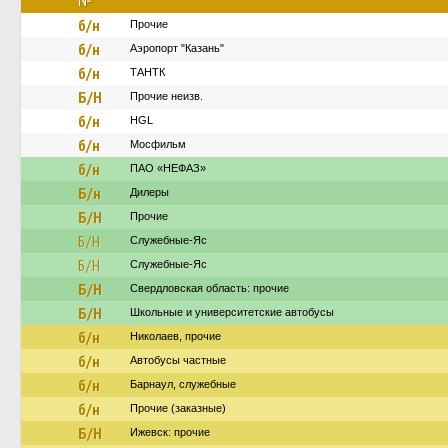
№
б/н
Прочие
б/н
Аэропорт "Казань"
б/н
ТАНТК
Б/Н
Прочие неизв.
б/н
HGL
б/н
Мосфильм
б/н
ПАО «НЕФАЗ»
Б/н
Дилеры
Б/Н
Прочие
Б/Н
Служебные-Яс
Б/Н
Служебные-Яс
Б/Н
Свердловская область: прочие
Б/Н
Школьные и университетские автобусы
б/н
Николаев, прочие
б/н
Автобусы частные
б/н
Барнаул, служебные
б/н
Прочие (заказные)
Б/Н
Ижевск: прочие