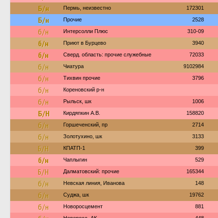
Б/н
Пермь, неизвестно
172301
Б/н
Прочие
2528
б/н
Интерсолли Плюс
310-09
б/н
Приют в Бурцево
3940
б/н
Сверд. область: прочие служебные
72033
б/н
Чиатура
9102984
б/н
Тихвин прочие
3796
б/н
Кореновский р-н
б/н
Рыльск, шк
1006
Б/Н
Кирдяпкин А.В.
158820
б/н
Горшеченский, пр
2714
б/н
Золотухино, шк
3133
Б/Н
КПАТП-1
399
б/н
Чаплыгин
529
Б/Н
Далматовский: прочие
165344
б/н
Невская линия, Иванова
148
б/н
Суджа, шк
19762
б/н
Новоросцемент
881