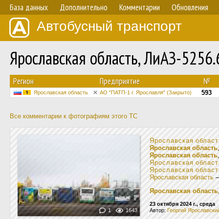
База данных
Дополнительно
Комментарии
Обновления
Автобусный транспорт
Ярославская область, ЛиАЗ-5256
Регион
Предприятие
№
593
Ярославская область
АО "ПАТП-1 г. Ярославля" (Закрыто)
Все комментарии к фотографиям этого ТС
Ярославская област
Ярославская область
Ярославская область
Ярославская област
Ярославская област
Ярославская область
Ярославская область
23 октября 2024 г., среда
1
1643
Автор:
Георгий Ярославски