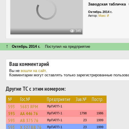
Заводская табличка
Октябрь 2014 г.
Автор:
Макс И
345
↑
Октябрь 2014 г.
Поступил на предприятие
Ваш комментарий
Вы не
вошли на сайт
.
Комментарии могут оставлять только зарегистрированные пользов
Другие ТС с этим номером:
№
Гос.№
Предприятие
Зав.№
Постр.
593
5683 ЯРМ
ЯрПАТП-1
593
АА 446 76
ЯрПАТП-1
1798
1986
593
АВ 375 76
ЯрПАТП-1
23
1999
593
Х 527 ВВ 76
ЯрПАТП-1
23
1999