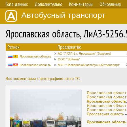
База данных
Дополнительно
Комментарии
Обновления
Автобусный транспорт
Ярославская область, ЛиАЗ-5256
Регион
Предприятие
АО "ПАТП-1 г. Ярославля" (Закрыто)
Ярославская область
ООО "ЯрКамп"
Челябинская область
МУП "Челябинский автобусный транспорт"
Все комментарии к фотографиям этого ТС
Ярославская област
Ярославская област
Ярославская область
Ярославская област
Ярославская област
Ярославская область
Ярославская область