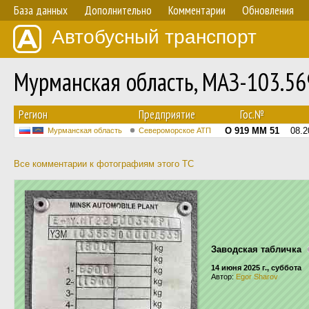
База данных
Дополнительно
Комментарии
Обновления
Автобусный транспорт
Мурманская область, МАЗ-103.5
Регион
Предприятие
Гос.№
О 919 ММ 51
08.2
Мурманская область
Североморское АТП
Все комментарии к фотографиям этого ТС
Заводская табличка
14 июня 2025 г., суббота
Автор:
Egor Sharov