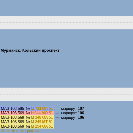
,
Мурманск
,
Кольский проспект
МАЗ-103.585
№
М 731 ОА 51
— маршрут
107
МАЗ-103.569
№
Н 644 МО 51
— маршрут
106
МАЗ-103.569
№
М 148 ОА 51
— маршрут
106
МАЗ-103.569
№
М 249 МТ 51
МАЗ-103.569
№
М 154 ОА 51
—
Разные фотографии