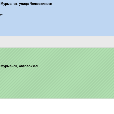
,
Мурманск
,
улица Челюскинцев
ца
,
Мурманск
,
автовокзал