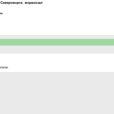
,
Североморск
,
морвокзал
та
атели.