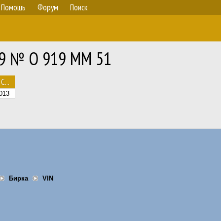
Помощь
Форум
Поиск
69 № О 919 ММ 51
С...
013
Бирка
VIN