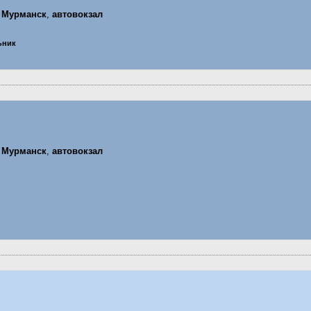
,
Мурманск
,
автовокзал
льник
,
Мурманск
,
автовокзал