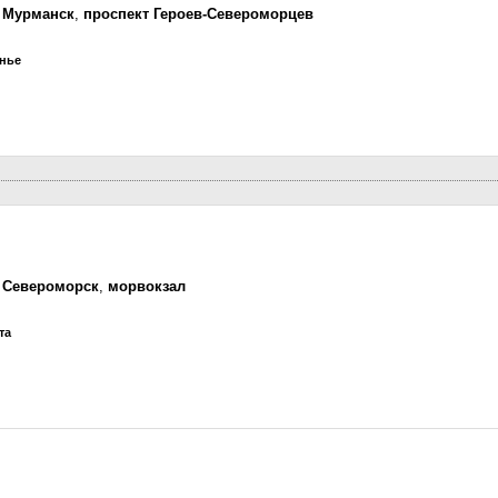
,
Мурманск
,
проспект Героев-Североморцев
енье
,
Североморск
,
морвокзал
та