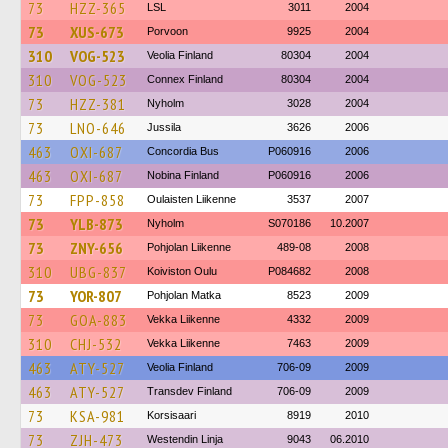
73
HZZ-365
LSL
3011
2004
73
XUS-673
Porvoon
9925
2004
310
VOG-523
Veolia Finland
80304
2004
310
VOG-523
Connex Finland
80304
2004
73
HZZ-381
Nyholm
3028
2004
73
LNO-646
Jussila
3626
2006
463
OXI-687
Concordia Bus
P060916
2006
463
OXI-687
Nobina Finland
P060916
2006
73
FPP-858
Oulaisten Liikenne
3537
2007
73
YLB-873
Nyholm
S070186
10.2007
73
ZNY-656
Pohjolan Liikenne
489-08
2008
310
UBG-837
Koiviston Oulu
P084682
2008
73
YOR-807
Pohjolan Matka
8523
2009
73
GOA-883
Vekka Liikenne
4332
2009
310
CHJ-532
Vekka Liikenne
7463
2009
463
ATY-527
Veolia Finland
706-09
2009
463
ATY-527
Transdev Finland
706-09
2009
73
KSA-981
Korsisaari
8919
2010
73
ZJH-473
Westendin Linja
9043
06.2010