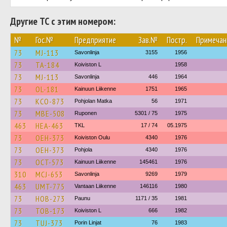
Другие ТС с этим номером:
№
Гос.№
Предприятие
Зав.№
Постр.
Примечан
73
MJ-113
Savonlinja
3155
1956
73
TA-184
Koiviston L
1958
73
MJ-113
Savonlinja
446
1964
73
OL-181
Kainuun Liikenne
1751
1965
73
KCO-873
Pohjolan Matka
56
1971
73
MBE-508
Ruponen
5301 / 75
1975
463
HEA-463
TKL
17 / 74
05.1975
73
OEH-373
Koiviston Oulu
4340
1976
73
OEH-373
Pohjola
4340
1976
73
OCT-573
Kainuun Liikenne
145461
1976
310
MCJ-653
Savonlinja
9269
1979
463
UMT-775
Vantaan Liikenne
146116
1980
73
HOB-273
Paunu
1171 / 35
1981
73
TOB-173
Koiviston L
666
1982
73
TUJ-373
Porin Linjat
76
1983