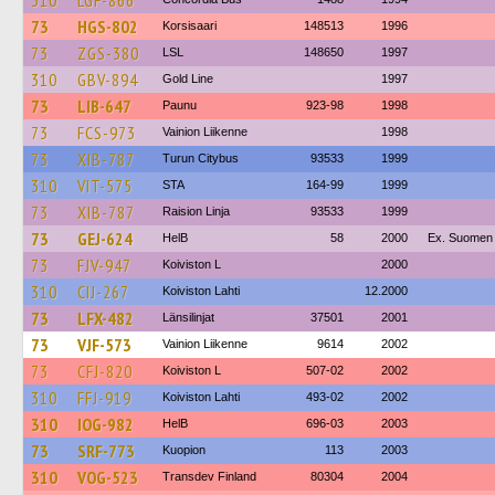
310
LGF-866
73
HGS-802
Korsisaari
148513
1996
73
ZGS-380
LSL
148650
1997
310
GBV-894
Gold Line
1997
73
LIB-647
Paunu
923-98
1998
73
FCS-973
Vainion Liikenne
1998
73
XIB-787
Turun Citybus
93533
1999
310
VIT-575
STA
164-99
1999
73
XIB-787
Raision Linja
93533
1999
73
GEJ-624
HelB
58
2000
Ex. Suomen 
73
FJV-947
Koiviston L
2000
310
CIJ-267
Koiviston Lahti
12.2000
73
LFX-482
Länsilinjat
37501
2001
73
VJF-573
Vainion Liikenne
9614
2002
73
CFJ-820
Koiviston L
507-02
2002
310
FFJ-919
Koiviston Lahti
493-02
2002
310
IOG-982
HelB
696-03
2003
73
SRF-773
Kuopion
113
2003
310
VOG-523
Transdev Finland
80304
2004