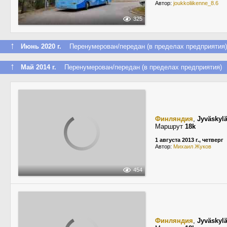
Автор:
joukkoliikenne_8.6
325
↑
Июнь 2020 г.
Перенумерован/передан (в пределах предприятия)
↑
Май 2014 г.
Перенумерован/передан (в пределах предприятия)
Финляндия
,
Jyväskyl
Маршрут
18k
1 августа 2013 г., четверг
Автор:
Михаил Жуков
454
Финляндия
,
Jyväskyl