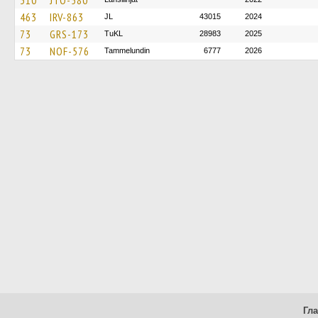
310
JTO-580
463
IRV-863
JL
43015
2024
73
GRS-173
TuKL
28983
2025
73
NOF-576
Tammelundin
6777
2026
Гл