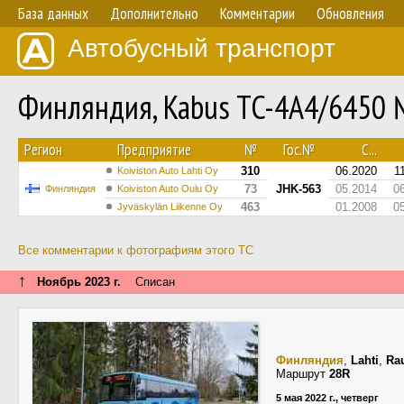
База данных
Дополнительно
Комментарии
Обновления
Автобусный транспорт
Финляндия, Kabus TC-4A4/6450
Регион
Предприятие
№
Гос.№
С...
310
06.2020
1
Koiviston Auto Lahti Oy
73
JHK-563
05.2014
0
Финляндия
Koiviston Auto Oulu Oy
463
01.2008
0
Jyväskylän Liikenne Oy
Все комментарии к фотографиям этого ТС
↑
Ноябрь 2023 г.
Списан
Финляндия
,
Lahti
,
Ra
Маршрут
28R
5 мая 2022 г., четверг