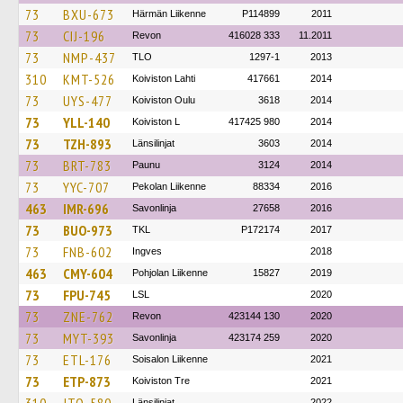
73
BXU-673
Härmän Liikenne
P114899
2011
73
CIJ-196
Revon
416028 333
11.2011
73
NMP-437
TLO
1297-1
2013
310
KMT-526
Koiviston Lahti
417661
2014
73
UYS-477
Koiviston Oulu
3618
2014
73
YLL-140
Koiviston L
417425 980
2014
73
TZH-893
Länsilinjat
3603
2014
73
BRT-783
Paunu
3124
2014
73
YYC-707
Pekolan Liikenne
88334
2016
463
IMR-696
Savonlinja
27658
2016
73
BUO-973
TKL
P172174
2017
73
FNB-602
Ingves
2018
463
CMY-604
Pohjolan Liikenne
15827
2019
73
FPU-745
LSL
2020
73
ZNE-762
Revon
423144 130
2020
73
MYT-393
Savonlinja
423174 259
2020
73
ETL-176
Soisalon Liikenne
2021
73
ETP-873
Koiviston Tre
2021
Länsilinjat
2022