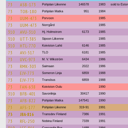
73
ASB-173
Pohjolan Liikenne
146578
1983
sold to Est
73
TOB-180
Pohjolan Matka
951
1984
73
UUM-473
Porvoon
1985
73
UUM-473
Norrgård
1985
310
AVU-310
Hj. Holmstrom
6173
1985
310
UTT-385
Sipoon Liikenne
1985
310
HTL-770
Koiviston Lahti
6146
1985
73
AVJ-517
TLO
6181
1985
73
UVC-973
M. V. Wikström
6434
1986
73
RMK-303
Saimaan
2022
1986
73
EJV-773
Someron Linja
6859
1988
73
EJV-773
Transbus
6859
1988
73
FAN-638
Koiviston Oulu
1990
310
BFB-401
Savonlinja
30417
1990
73
AFB-822
Pohjolan Matka
147541
1990
73
AFS-177
Pohjolan Liikenne
319-91
1991
73
JBA-816
Transdev Finland
7386
1991
73
RFL-250
Nobina Finland
7339
1991
Concordia Bus
1488
1994