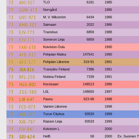
73
AVJ-517
TLO
6181
1985
73
UUM-473
Norrgård
1985
73
UVC-973
M. V. Wikström
6434
1986
73
RMK-303
Saimaan
2022
1986
73
EJV-773
Transbus
6859
1988
73
EJV-773
Someron Linja
6859
1988
73
FAN-638
Koiviston Oulu
1990
73
AFB-822
Pohjolan Matka
147541
1990
73
AFS-177
Pohjolan Liikenne
319-91
1991
73
JBA-816
Transdev Finland
7386
1991
73
RFL-250
Nobina Finland
7339
1991
73
HGS-802
Korsisaari
148513
1996
73
ZGS-380
LSL
148650
1997
73
LIB-647
Paunu
923-98
1998
73
FCS-973
Vainion Liikenne
1998
73
XIB-787
Turun Citybus
93533
1999
73
XIB-787
Raision Linja
93533
1999
73
FJV-947
Koiviston L
2000
73
GEJ-624
HelB
58
2000
Ex. Suomen Tu