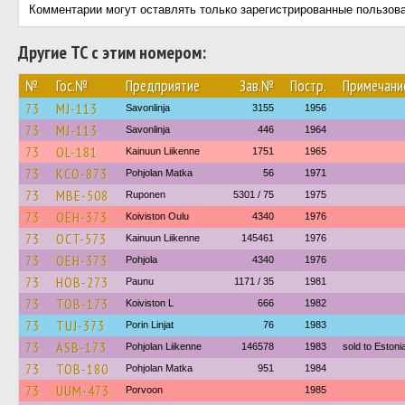
Комментарии могут оставлять только зарегистрированные пользов
Другие ТС с этим номером:
№
Гос.№
Предприятие
Зав.№
Постр.
Примечани
73
MJ-113
Savonlinja
3155
1956
73
MJ-113
Savonlinja
446
1964
73
OL-181
Kainuun Liikenne
1751
1965
73
KCO-873
Pohjolan Matka
56
1971
73
MBE-508
Ruponen
5301 / 75
1975
73
OEH-373
Koiviston Oulu
4340
1976
73
OCT-573
Kainuun Liikenne
145461
1976
73
OEH-373
Pohjola
4340
1976
73
HOB-273
Paunu
1171 / 35
1981
73
TOB-173
Koiviston L
666
1982
73
TUJ-373
Porin Linjat
76
1983
73
ASB-173
Pohjolan Liikenne
146578
1983
sold to Eston
73
TOB-180
Pohjolan Matka
951
1984
73
UUM-473
Porvoon
1985