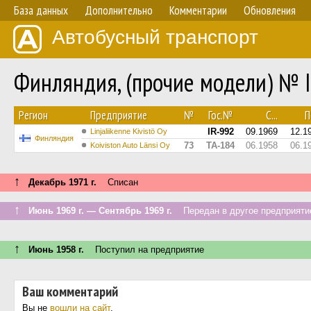
База данных
Дополнительно
Комментарии
Обновления
Автобусный транспорт
Финляндия, (прочие модели) № 
Регион
Предприятие
№
Гос.№
С...
П
IR-992
09.1969
12.1
Linjaliikenne Kivistö Oy
Финляндия
73
TA-184
06.1958
06.1
Koiviston Auto Länsi Oy
↑
Декабрь 1971 г.
Списан
↑
Июнь 1969 г. — Сентябрь 1969 г.
Передан в другое предприятие
↑
Июнь 1958 г.
Поступил на предприятие
Ваш комментарий
Вы не
вошли на сайт
.