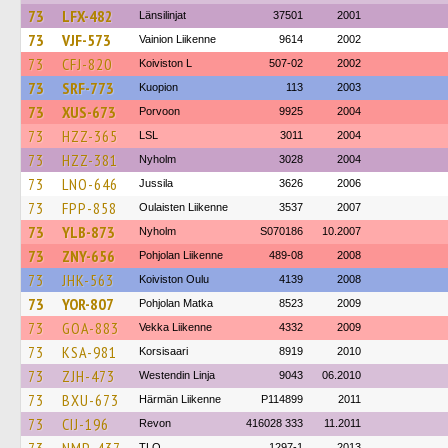
73
LFX-482
Länsilinjat
37501
2001
73
VJF-573
Vainion Liikenne
9614
2002
73
CFJ-820
Koiviston L
507-02
2002
73
SRF-773
Kuopion
113
2003
73
XUS-673
Porvoon
9925
2004
73
HZZ-365
LSL
3011
2004
73
HZZ-381
Nyholm
3028
2004
73
LNO-646
Jussila
3626
2006
73
FPP-858
Oulaisten Liikenne
3537
2007
73
YLB-873
Nyholm
S070186
10.2007
73
ZNY-656
Pohjolan Liikenne
489-08
2008
73
JHK-563
Koiviston Oulu
4139
2008
73
YOR-807
Pohjolan Matka
8523
2009
73
GOA-883
Vekka Liikenne
4332
2009
73
KSA-981
Korsisaari
8919
2010
73
ZJH-473
Westendin Linja
9043
06.2010
73
BXU-673
Härmän Liikenne
P114899
2011
73
CIJ-196
Revon
416028 333
11.2011
TLO
1297-1
2013