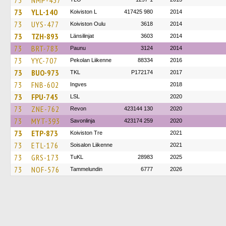
73
NMP-437
73
YLL-140
Koiviston L
417425 980
2014
73
UYS-477
Koiviston Oulu
3618
2014
73
TZH-893
Länsilinjat
3603
2014
73
BRT-783
Paunu
3124
2014
73
YYC-707
Pekolan Liikenne
88334
2016
73
BUO-973
TKL
P172174
2017
73
FNB-602
Ingves
2018
73
FPU-745
LSL
2020
73
ZNE-762
Revon
423144 130
2020
73
MYT-393
Savonlinja
423174 259
2020
73
ETP-873
Koiviston Tre
2021
73
ETL-176
Soisalon Liikenne
2021
73
GRS-173
TuKL
28983
2025
73
NOF-576
Tammelundin
6777
2026