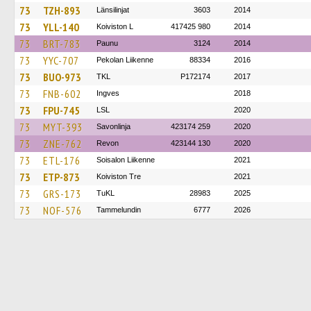
73
TZH-893
Länsilinjat
3603
2014
73
YLL-140
Koiviston L
417425 980
2014
73
BRT-783
Paunu
3124
2014
73
YYC-707
Pekolan Liikenne
88334
2016
73
BUO-973
TKL
P172174
2017
73
FNB-602
Ingves
2018
73
FPU-745
LSL
2020
73
MYT-393
Savonlinja
423174 259
2020
73
ZNE-762
Revon
423144 130
2020
73
ETL-176
Soisalon Liikenne
2021
73
ETP-873
Koiviston Tre
2021
73
GRS-173
TuKL
28983
2025
73
NOF-576
Tammelundin
6777
2026