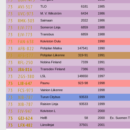
73
AVJ-517
TLO
6181
1985
73
UVC-973
M. V. Wikström
6434
1986
73
RMK-303
Saimaan
2022
1986
73
EJV-773
Someron Linja
6859
1988
73
EJV-773
Transbus
6859
1988
73
FAN-638
Koiviston Oulu
1990
73
AFB-822
Pohjolan Matka
147541
1990
73
AFS-177
Pohjolan Liikenne
319-91
1991
73
RFL-250
Nobina Finland
7339
1991
73
JBA-816
Transdev Finland
7386
1991
73
ZGS-380
LSL
148650
1997
73
LIB-647
Paunu
923-98
1998
73
FCS-973
Vainion Liikenne
1998
73
XIB-787
Turun Citybus
93533
1999
73
XIB-787
Raision Linja
93533
1999
73
FJV-947
Koiviston L
2000
73
GEJ-624
HelB
58
2000
Ex. Suomen Tu
73
LFX-482
Länsilinjat
37501
2001