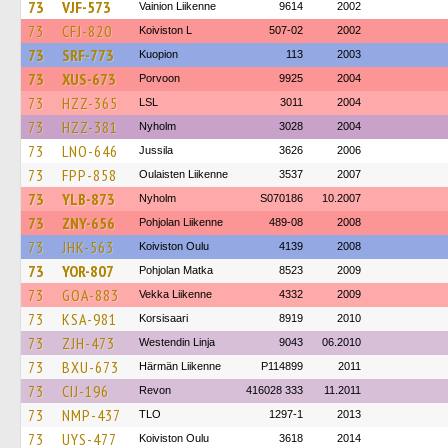
73
VJF-573
Vainion Liikenne
9614
2002
73
CFJ-820
Koiviston L
507-02
2002
73
SRF-773
Kuopion
113
2003
73
XUS-673
Porvoon
9925
2004
73
HZZ-365
LSL
3011
2004
73
HZZ-381
Nyholm
3028
2004
73
LNO-646
Jussila
3626
2006
73
FPP-858
Oulaisten Liikenne
3537
2007
73
YLB-873
Nyholm
S070186
10.2007
73
ZNY-656
Pohjolan Liikenne
489-08
2008
73
JHK-563
Koiviston Oulu
4139
2008
73
YOR-807
Pohjolan Matka
8523
2009
73
GOA-883
Vekka Liikenne
4332
2009
73
KSA-981
Korsisaari
8919
2010
73
ZJH-473
Westendin Linja
9043
06.2010
73
BXU-673
Härmän Liikenne
P114899
2011
73
CIJ-196
Revon
416028 333
11.2011
73
NMP-437
TLO
1297-1
2013
73
UYS-477
Koiviston Oulu
3618
2014