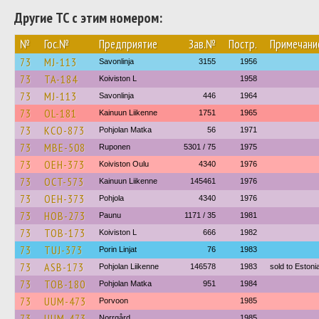
Другие ТС с этим номером:
№
Гос.№
Предприятие
Зав.№
Постр.
Примечани
73
MJ-113
Savonlinja
3155
1956
73
TA-184
Koiviston L
1958
73
MJ-113
Savonlinja
446
1964
73
OL-181
Kainuun Liikenne
1751
1965
73
KCO-873
Pohjolan Matka
56
1971
73
MBE-508
Ruponen
5301 / 75
1975
73
OEH-373
Koiviston Oulu
4340
1976
73
OCT-573
Kainuun Liikenne
145461
1976
73
OEH-373
Pohjola
4340
1976
73
HOB-273
Paunu
1171 / 35
1981
73
TOB-173
Koiviston L
666
1982
73
TUJ-373
Porin Linjat
76
1983
73
ASB-173
Pohjolan Liikenne
146578
1983
sold to Eston
73
TOB-180
Pohjolan Matka
951
1984
73
UUM-473
Porvoon
1985
73
UUM-473
Norrgård
1985