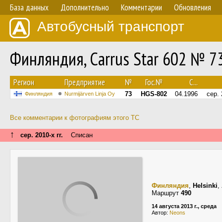
База данных
Дополнительно
Комментарии
Обновления
Автобусный транспорт
Финляндия, Carrus Star 602 № 7
Регион
Предприятие
№
Гос.№
С...
73
HGS-802
04.1996
сер. 
Финляндия
Nurmijärven Linja Oy
Все комментарии к фотографиям этого ТС
↑
сер. 2010-х гг.
Списан
Финляндия
,
Helsinki
,
Маршрут
490
14 августа 2013 г., среда
Автор:
Neons