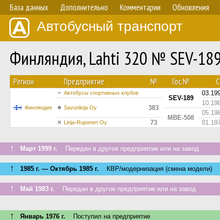
База данных
Дополнительно
Комментарии
Обновления
Автобусный транспорт
Финляндия, Lahti 320 № SEV-18
Регион
Предприятие
№
Гос.№
С
03.19
Автобусы спортивных клубов
SEV-189
10.19
383
Финляндия
Savonlinja Oy
05.19
MBE-508
73
01.19
Linja-Ruponen Oy
↑
Март 1999 г.
Передан в другое предприятие или на завод
↑
1985 г. — Октябрь 1985 г.
КВР/модернизация (смена модели)
↑
Май 1983 г.
Передан в другое предприятие или на завод
↑
Январь 1976 г.
Поступил на предприятие