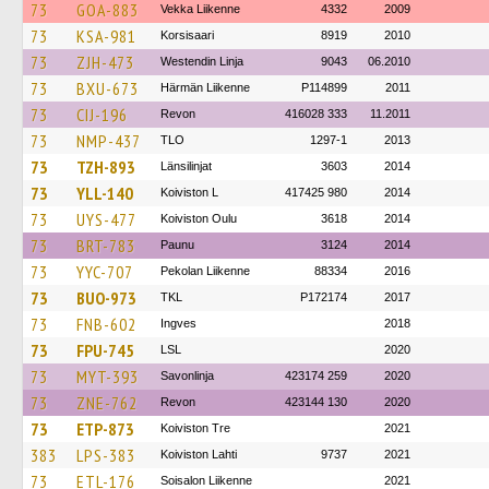
73
GOA-883
Vekka Liikenne
4332
2009
73
KSA-981
Korsisaari
8919
2010
73
ZJH-473
Westendin Linja
9043
06.2010
73
BXU-673
Härmän Liikenne
P114899
2011
73
CIJ-196
Revon
416028 333
11.2011
73
NMP-437
TLO
1297-1
2013
73
TZH-893
Länsilinjat
3603
2014
73
YLL-140
Koiviston L
417425 980
2014
73
UYS-477
Koiviston Oulu
3618
2014
73
BRT-783
Paunu
3124
2014
73
YYC-707
Pekolan Liikenne
88334
2016
73
BUO-973
TKL
P172174
2017
73
FNB-602
Ingves
2018
73
FPU-745
LSL
2020
73
MYT-393
Savonlinja
423174 259
2020
73
ZNE-762
Revon
423144 130
2020
73
ETP-873
Koiviston Tre
2021
383
LPS-383
Koiviston Lahti
9737
2021
73
ETL-176
Soisalon Liikenne
2021