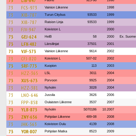
73
LIB-647
Paunu
923-98
1998
73
FCS-973
Vainion Liikenne
1998
73
XIB-787
Turun Citybus
93533
1999
73
XIB-787
Raision Linja
93533
1999
73
FJV-947
Koiviston L
2000
73
GEJ-624
HelB
58
2000
Ex. Suomen
73
LFX-482
Länsilinjat
37501
2001
73
VJF-573
Vainion Liikenne
9614
2002
73
CFJ-820
Koiviston L
507-02
2002
73
SRF-773
Kuopion
113
2003
73
HZZ-365
LSL
3011
2004
73
XUS-673
Porvoon
9925
2004
73
HZZ-381
Nyholm
3028
2004
73
LNO-646
Jussila
3626
2006
73
FPP-858
Oulaisten Liikenne
3537
2007
73
YLB-873
Nyholm
S070186
10.2007
73
ZNY-656
Pohjolan Liikenne
489-08
2008
73
JHK-563
Koiviston Oulu
4139
2008
73
YOR-807
Pohjolan Matka
8523
2009