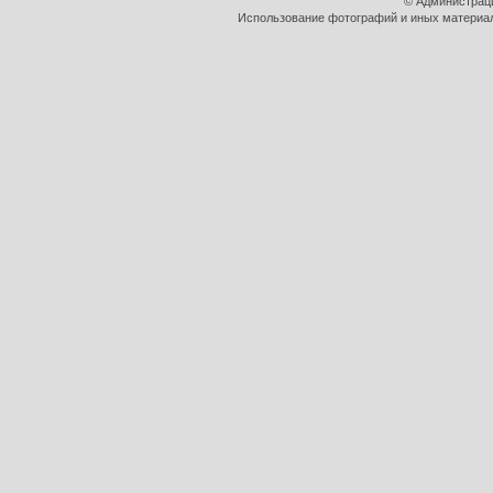
© Администрац
Использование фотографий и иных материало