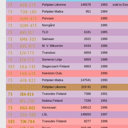
73
ASB-173
Pohjolan Liikenne
146578
1983
sold to Es
73
TOB-180
Pohjolan Matka
951
1984
73
UUM-473
Porvoon
1985
73
UUM-473
Norrgård
1985
73
AVJ-517
TLO
6181
1985
73
RMK-303
Saimaan
2022
1986
73
UVC-973
M. V. Wikström
6434
1986
73
EJV-773
Transbus
6859
1988
73
EJV-773
Someron Linja
6859
1988
383
EKA-743
Stagecoach Finland
6863
1988
73
FAN-638
Koiviston Oulu
1990
73
AFB-822
Pohjolan Matka
147541
1990
73
AFS-177
Pohjolan Liikenne
319-91
1991
73
JBA-816
Transdev Finland
7386
1991
73
RFL-250
Nobina Finland
7339
1991
73
HGS-802
Korsisaari
148513
1996
73
ZGS-380
LSL
148650
1997
383
TIN-784
Transdev Finland
8277
1998