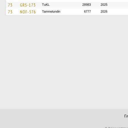
73
GRS-173
TuKL
28983
2025
73
NOF-576
Tammelundin
6777
2026
Г