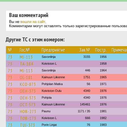
Ваш комментарий
Вы не
вошли на сайт
.
Комментарии могут оставлять только зарегистрированные пользов
Другие ТС с этим номером:
№
Гос.№
Предприятие
Зав.№
Постр.
Примеча
73
MJ-113
Savonlinja
3155
1956
73
TA-184
Koiviston L
1958
73
MJ-113
Savonlinja
446
1964
73
OL-181
Kainuun Liikenne
1751
1965
73
KCO-873
Pohjolan Matka
56
1971
73
OEH-373
Koiviston Oulu
4340
1976
73
OEH-373
Pohjola
4340
1976
73
OCT-573
Kainuun Liikenne
145461
1976
73
HOB-273
Paunu
1171 / 35
1981
73
TOB-173
Koiviston L
666
1982
73
TUJ-373
Porin Linjat
76
1983