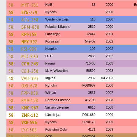
58
MYF-561
HelB
38
2000
E
58
EYG-779
Nyholm
2000
58
ATG-258
Westendin Linja
110
2000
58
BPM-858
Pekolan Liikenne
2519
2000
58
KPI-258
Länsilinjat
12447
2001
58
NEY-592
Korsisaari
549-02
2002
58
RSI-989
Kuopion
102
2002
58
MLC-820
OTP
2838
2002
58
CGH-243
Paunu
716-03
2003
58
CGH-258
M. V. Wikström
50592
2003
58
VVU-393
Ingves
2932
04.2003
58
OXI-678
Nyholm
P060907
2006
58
FPP-858
Wiimax
3537
2007
58
FMV-158
Härmän Liikenne
412-08
2008
58
KNG-967
Vainion Liikenne
6616
2008
58
ZMR-112
Länsilinjat
P091630
2009
58
VXR-596
Nyholm
S090178
2009
58
LYY-508
Koiviston Oulu
4171
2009
OTP
P097206
2009