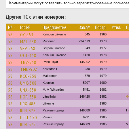
Комментарии могут оставлять только зарегистрированные пользов
Другие ТС с этим номером:
№
Гос.№
Предприятие
Зав.№
Постр.
Утил.
П
58
OY-853
Kainuun Liikenne
645
1960
58
MAL-480
Ruponen
224 / 73
1973
58
VEV-558
Sarpon Liikenne
943
1977
58
OCT-358
Kainuun Liikenne
1420
1978
58
TNV-558
Porin Linjat
145962
1979
58
TME-902
Koiviston L
230
1979
58
KCO-758
Makkonen
379
1979
58
UMC-508
Kuopion
5207
1980
58
UNA-858
M. V. Wikström
5451
1981
58
HOR-358
Länsilinjat
146420
1982
Ф
58
URX-486
Liikenne
1983
58
RLH-375
Разные города
146889
1985
H
58
UTU-150
Paunu
6221
1985
58
RLH-375
Разные города
146889
1985
V