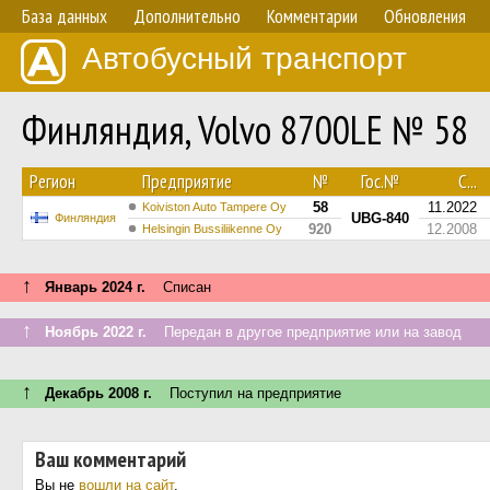
База данных
Дополнительно
Комментарии
Обновления
Автобусный транспорт
Финляндия, Volvo 8700LE № 58
Регион
Предприятие
№
Гос.№
С...
58
11.2022
Koiviston Auto Tampere Oy
UBG-840
Финляндия
920
12.2008
Helsingin Bussiliikenne Oy
↑
Январь 2024 г.
Списан
↑
Ноябрь 2022 г.
Передан в другое предприятие или на завод
↑
Декабрь 2008 г.
Поступил на предприятие
Ваш комментарий
Вы не
вошли на сайт
.