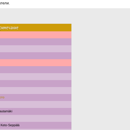
атели.
римечание
ото
autamäki
. Keto-Seppälä