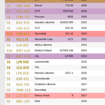
58
YKO-610
58
SMZ-644
Revon
778-09
2009
58
YKO-610
OTP
P097206
2009
58
FOM-253
Porvoon
6805
2009
58
BVZ-970
Soisalon Liikenne
415253 994
2010
58
CHO-625
TLO
150-10
2010
920
CHO-624
Savonlinja
151-10
2010
58
VEZ-158
Westendin Linja
1171
2011
58
LLN-863
Vekka Liikenne
2013
920
KMT-620
Nobina Finland
417626 149
2014
58
KMT-630
LSL
127990
2014
58
LPR-900
Lamminmäki
2016
58
CLG-858
TKL
2016
58
LPR-858
Härmän Liikenne
1517-1
2016
58
KNR-691
Tammelundin
2016
58
BUA-341
Oulaisten Liikenne
2017
58
SMM-110
Savonlinja
2017
58
ZLP-615
Reissu Ruoti
9
2017
58
MRS-293
Dahl
2019