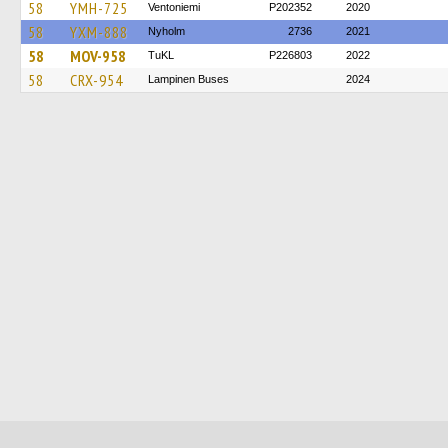
58
YMH-725
Ventoniemi
P202352
2020
58
YXM-888
Nyholm
2736
2021
58
MOV-958
TuKL
P226803
2022
58
CRX-954
Lampinen Buses
2024