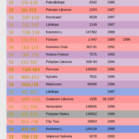
58
UVJ-658
Paikallislinjat
6342
1986
58
IAC-918
Pekolan Liikenne
2154
1987
58
ZAP-658
Korsisaari
6639
1987
58
ZAC-558
Lähilinjat
2149
1987
58
TOB-158
Koiviston L
147382
1988
58
EJX-958
Förbom
1-047
1989
1996
58
CBA-133
Koiviston Oulu
363-91
1991
58
CBH-238
Nobina Finland
7575
1993
58
EGJ-307
Pohjolan Liikenne
608-94
1994
58
TGM-484
Porvoon
148350
1995
58
NBH-632
Nyholm
7631
1995
58
OGX-258
Makkonen
80696
1996
58
HIE-585
Lähilinjat
1997
58
XMP-640
Oulaisten Liikenne
1935
06.1997
58
CCL-586
Ventoniemi
148845
1998
58
HIS-358
Pohjolan Matka
148952
1999
58
RSS-758
City Tour
28854
1999
58
BYE-447
Koiviston L
149134
1999
58
YEB-258
Veljekset Salmela
9278
2000