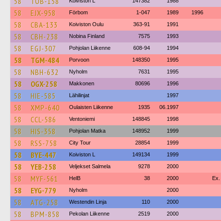
58
TOB-158
Koiviston L
147382
1988
58
EJX-958
Förbom
1-047
1989
1996
58
CBA-133
Koiviston Oulu
363-91
1991
58
CBH-238
Nobina Finland
7575
1993
58
EGJ-307
Pohjolan Liikenne
608-94
1994
58
TGM-484
Porvoon
148350
1995
58
NBH-632
Nyholm
7631
1995
58
OGX-258
Makkonen
80696
1996
58
HIE-585
Lähilinjat
1997
58
XMP-640
Oulaisten Liikenne
1935
06.1997
58
CCL-586
Ventoniemi
148845
1998
58
HIS-358
Pohjolan Matka
148952
1999
58
RSS-758
City Tour
28854
1999
58
BYE-447
Koiviston L
149134
1999
58
YEB-258
Veljekset Salmela
9278
2000
58
MYF-561
HelB
38
2000
Ex.
58
EYG-779
Nyholm
2000
58
ATG-258
Westendin Linja
110
2000
58
BPM-858
Pekolan Liikenne
2519
2000