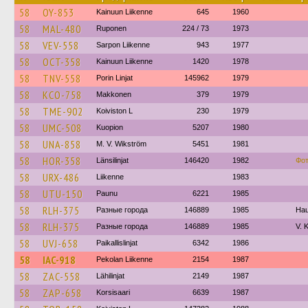
58
OY-853
Kainuun Liikenne
645
1960
58
MAL-480
Ruponen
224 / 73
1973
58
VEV-558
Sarpon Liikenne
943
1977
58
OCT-358
Kainuun Liikenne
1420
1978
58
TNV-558
Porin Linjat
145962
1979
58
KCO-758
Makkonen
379
1979
58
TME-902
Koiviston L
230
1979
58
UMC-508
Kuopion
5207
1980
58
UNA-858
M. V. Wikström
5451
1981
58
HOR-358
Länsilinjat
146420
1982
Фо
58
URX-486
Liikenne
1983
58
UTU-150
Paunu
6221
1985
58
RLH-375
Разные города
146889
1985
Hau
58
RLH-375
Разные города
146889
1985
V. 
58
UVJ-658
Paikallislinjat
6342
1986
58
IAC-918
Pekolan Liikenne
2154
1987
58
ZAC-558
Lähilinjat
2149
1987
58
ZAP-658
Korsisaari
6639
1987