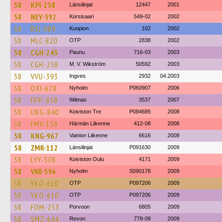
58
KPI-258
Länsilinjat
12447
2001
58
NEY-592
Korsisaari
549-02
2002
58
RSI-989
Kuopion
102
2002
58
MLC-820
OTP
2838
2002
58
CGH-243
Paunu
716-03
2003
58
CGH-258
M. V. Wikström
50592
2003
58
VVU-393
Ingves
2932
04.2003
58
OXI-678
Nyholm
P060907
2006
58
FPP-858
Wiimax
3537
2007
58
UBG-840
Koiviston Tre
P084685
2008
58
FMV-158
Härmän Liikenne
412-08
2008
58
KNG-967
Vainion Liikenne
6616
2008
58
ZMR-112
Länsilinjat
P091630
2009
58
LYY-508
Koiviston Oulu
4171
2009
58
VXR-596
Nyholm
S090178
2009
58
YKO-610
OTP
P097206
2009
58
YKO-610
OTP
P097206
2009
58
FOM-253
Porvoon
6805
2009
58
SMZ-644
Revon
778-09
2009