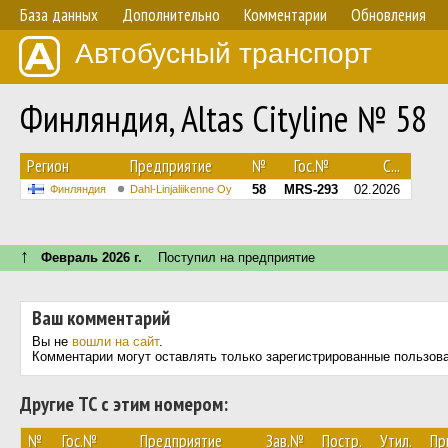
База данных
Дополнительно
Комментарии
Обновления
Автобусный транспорт
Финляндия, Altas Cityline № 58
Регион
Предприятие
№
Гос.№
С...
58
MRS-293
02.2026
Финляндия
Dahl-Linjaliikenne Oy
↑
Февраль 2026 г.
Поступил на предприятие
Ваш комментарий
Вы не
вошли на сайт
.
Комментарии могут оставлять только зарегистрированные пользов
Другие ТС с этим номером:
№
Гос.№
Предприятие
Зав.№
Постр.
Утил.
Пр