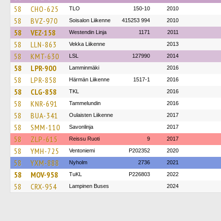
58
CHO-625
TLO
150-10
2010
58
BVZ-970
Soisalon Liikenne
415253 994
2010
58
VEZ-158
Westendin Linja
1171
2011
58
LLN-863
Vekka Liikenne
2013
58
KMT-630
LSL
127990
2014
58
LPR-900
Lamminmäki
2016
58
LPR-858
Härmän Liikenne
1517-1
2016
58
CLG-858
TKL
2016
58
KNR-691
Tammelundin
2016
58
BUA-341
Oulaisten Liikenne
2017
58
SMM-110
Savonlinja
2017
58
ZLP-615
Reissu Ruoti
9
2017
58
YMH-725
Ventoniemi
P202352
2020
58
YXM-888
Nyholm
2736
2021
58
MOV-958
TuKL
P226803
2022
58
CRX-954
Lampinen Buses
2024