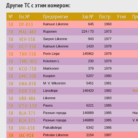
Другие ТС с этим номером:
№
Гос.№
Предприятие
Зав.№
Постр.
Утил.
Пр
58
OY-853
Kainuun Liikenne
645
1960
58
MAL-480
Ruponen
224 / 73
1973
58
VEV-558
Sarpon Liikenne
943
1977
58
OCT-358
Kainuun Liikenne
1420
1978
58
TNV-558
Porin Linjat
145962
1979
58
TME-902
Koiviston L
230
1979
58
KCO-758
Makkonen
379
1979
58
UMC-508
Kuopion
5207
1980
58
UNA-858
M. V. Wikström
5451
1981
58
HOR-358
Länsilinjat
146420
1982
Фо
58
URX-486
Liikenne
1983
58
UTU-150
Paunu
6221
1985
58
RLH-375
Разные города
146889
1985
Hau
58
RLH-375
Разные города
146889
1985
V. 
58
UVJ-658
Paikallislinjat
6342
1986
58
IAC-918
Pekolan Liikenne
2154
1987