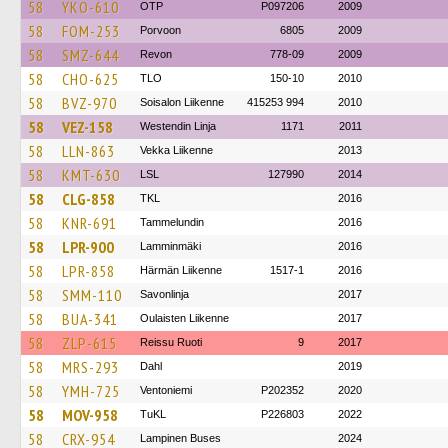
58
YKO-610
OTP
P097206
2009
58
FOM-253
Porvoon
6805
2009
58
SMZ-644
Revon
778-09
2009
58
CHO-625
TLO
150-10
2010
58
BVZ-970
Soisalon Liikenne
415253 994
2010
58
VEZ-158
Westendin Linja
1171
2011
58
LLN-863
Vekka Liikenne
2013
58
KMT-630
LSL
127990
2014
58
CLG-858
TKL
2016
58
KNR-691
Tammelundin
2016
58
LPR-900
Lamminmäki
2016
58
LPR-858
Härmän Liikenne
1517-1
2016
58
SMM-110
Savonlinja
2017
58
BUA-341
Oulaisten Liikenne
2017
58
ZLP-615
Reissu Ruoti
9
2017
58
MRS-293
Dahl
2019
58
YMH-725
Ventoniemi
P202352
2020
58
MOV-958
TuKL
P226803
2022
58
CRX-954
Lampinen Buses
2024