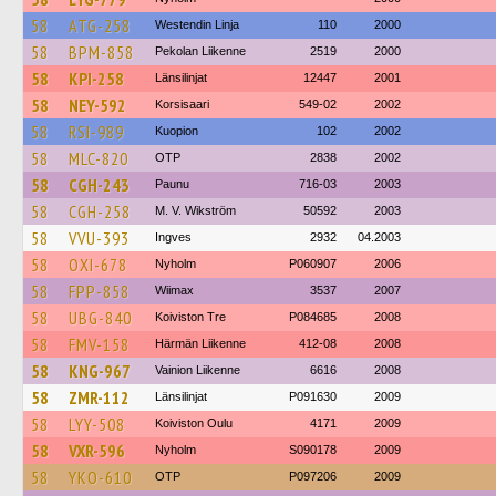
58
ATG-258
Westendin Linja
110
2000
58
BPM-858
Pekolan Liikenne
2519
2000
58
KPI-258
Länsilinjat
12447
2001
58
NEY-592
Korsisaari
549-02
2002
58
RSI-989
Kuopion
102
2002
58
MLC-820
OTP
2838
2002
58
CGH-243
Paunu
716-03
2003
58
CGH-258
M. V. Wikström
50592
2003
58
VVU-393
Ingves
2932
04.2003
58
OXI-678
Nyholm
P060907
2006
58
FPP-858
Wiimax
3537
2007
58
UBG-840
Koiviston Tre
P084685
2008
58
FMV-158
Härmän Liikenne
412-08
2008
58
KNG-967
Vainion Liikenne
6616
2008
58
ZMR-112
Länsilinjat
P091630
2009
58
LYY-508
Koiviston Oulu
4171
2009
58
VXR-596
Nyholm
S090178
2009
58
YKO-610
OTP
P097206
2009