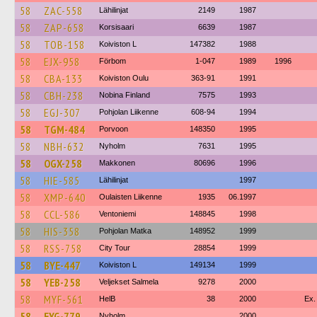
58
ZAC-558
Lähilinjat
2149
1987
58
ZAP-658
Korsisaari
6639
1987
58
TOB-158
Koiviston L
147382
1988
58
EJX-958
Förbom
1-047
1989
1996
58
CBA-133
Koiviston Oulu
363-91
1991
58
CBH-238
Nobina Finland
7575
1993
58
EGJ-307
Pohjolan Liikenne
608-94
1994
58
TGM-484
Porvoon
148350
1995
58
NBH-632
Nyholm
7631
1995
58
OGX-258
Makkonen
80696
1996
58
HIE-585
Lähilinjat
1997
58
XMP-640
Oulaisten Liikenne
1935
06.1997
58
CCL-586
Ventoniemi
148845
1998
58
HIS-358
Pohjolan Matka
148952
1999
58
RSS-758
City Tour
28854
1999
58
BYE-447
Koiviston L
149134
1999
58
YEB-258
Veljekset Salmela
9278
2000
58
MYF-561
HelB
38
2000
Ex.
58
EYG-779
Nyholm
2000