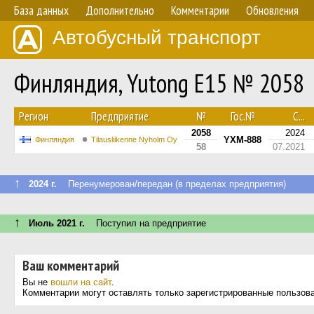
База данных
Дополнительно
Комментарии
Обновления
Автобусный транспорт
Финляндия, Yutong E15 № 2058
Регион
Предприятие
№
Гос.№
С...
2058
2024
YXM-888
Финляндия
Tilausliikenne Nyholm Oy
58
07.2021
↑
2024 г.
Перенумерован/передан (в пределах предприятия)
↑
Июль 2021 г.
Поступил на предприятие
Ваш комментарий
Вы не
вошли на сайт
.
Комментарии могут оставлять только зарегистрированные пользов