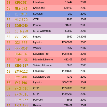
58
KPI-258
Länsilinjat
12447
2001
58
NEY-592
Korsisaari
549-02
2002
58
RSI-989
Kuopion
102
2002
58
MLC-820
OTP
2838
2002
58
CGH-243
Paunu
716-03
2003
58
CGH-258
M. V. Wikström
50592
2003
58
VVU-393
Ingves
2932
04.2003
58
OXI-678
Nyholm
P060907
2006
58
FPP-858
Wiimax
3537
2007
58
UBG-840
Koiviston Tre
P084685
2008
58
FMV-158
Härmän Liikenne
412-08
2008
58
KNG-967
Vainion Liikenne
6616
2008
58
ZMR-112
Länsilinjat
P091630
2009
58
LYY-508
Koiviston Oulu
4171
2009
58
VXR-596
Nyholm
S090178
2009
58
YKO-610
OTP
P097206
2009
58
YKO-610
OTP
P097206
2009
58
FOM-253
Porvoon
6805
2009
58
SMZ-644
Revon
778-09
2009