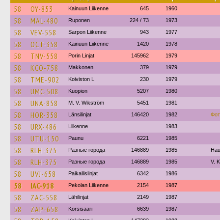
58
OY-853
Kainuun Liikenne
645
1960
58
MAL-480
Ruponen
224 / 73
1973
58
VEV-558
Sarpon Liikenne
943
1977
58
OCT-358
Kainuun Liikenne
1420
1978
58
TNV-558
Porin Linjat
145962
1979
58
KCO-758
Makkonen
379
1979
58
TME-902
Koiviston L
230
1979
58
UMC-508
Kuopion
5207
1980
58
UNA-858
M. V. Wikström
5451
1981
58
HOR-358
Länsilinjat
146420
1982
Фот
58
URX-486
Liikenne
1983
58
UTU-150
Paunu
6221
1985
58
RLH-375
Разные города
146889
1985
Hau
58
RLH-375
Разные города
146889
1985
V. 
58
UVJ-658
Paikallislinjat
6342
1986
58
IAC-918
Pekolan Liikenne
2154
1987
58
ZAC-558
Lähilinjat
2149
1987
58
ZAP-658
Korsisaari
6639
1987