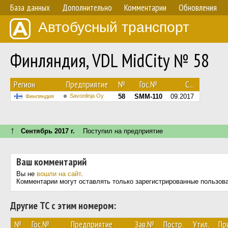
База данных
Дополнительно
Комментарии
Обновления
Автобусный транспорт
Финляндия, VDL MidCity № 58
Регион
Предприятие
№
Гос.№
С...
Savonlinja Oy
58
SMM-110
09.2017
Финляндия
↑
Сентябрь 2017 г.
Поступил на предприятие
Ваш комментарий
Вы не
вошли на сайт
.
Комментарии могут оставлять только зарегистрированные пользов
Другие ТС с этим номером:
№
Гос.№
Предприятие
Зав.№
Постр.
Утил.
Пр