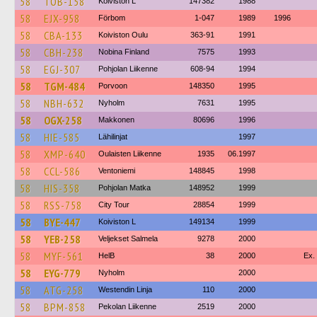
58
TOB-158
Koiviston L
147382
1988
58
EJX-958
Förbom
1-047
1989
1996
58
CBA-133
Koiviston Oulu
363-91
1991
58
CBH-238
Nobina Finland
7575
1993
58
EGJ-307
Pohjolan Liikenne
608-94
1994
58
TGM-484
Porvoon
148350
1995
58
NBH-632
Nyholm
7631
1995
58
OGX-258
Makkonen
80696
1996
58
HIE-585
Lähilinjat
1997
58
XMP-640
Oulaisten Liikenne
1935
06.1997
58
CCL-586
Ventoniemi
148845
1998
58
HIS-358
Pohjolan Matka
148952
1999
58
RSS-758
City Tour
28854
1999
58
BYE-447
Koiviston L
149134
1999
58
YEB-258
Veljekset Salmela
9278
2000
58
MYF-561
HelB
38
2000
Ex.
58
EYG-779
Nyholm
2000
58
ATG-258
Westendin Linja
110
2000
58
BPM-858
Pekolan Liikenne
2519
2000