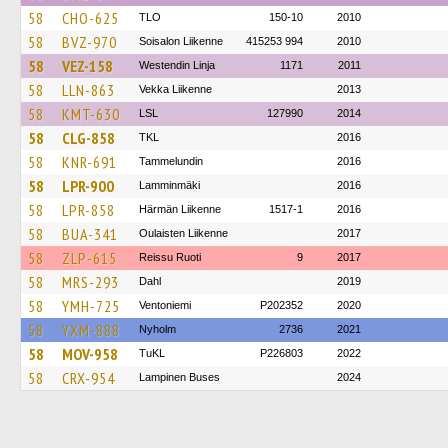
58
CHO-625
TLO
150-10
2010
58
BVZ-970
Soisalon Liikenne
415253 994
2010
58
VEZ-158
Westendin Linja
1171
2011
58
LLN-863
Vekka Liikenne
2013
58
KMT-630
LSL
127990
2014
58
CLG-858
TKL
2016
58
KNR-691
Tammelundin
2016
58
LPR-900
Lamminmäki
2016
58
LPR-858
Härmän Liikenne
1517-1
2016
58
BUA-341
Oulaisten Liikenne
2017
58
ZLP-615
Reissu Ruoti
9
2017
58
MRS-293
Dahl
2019
58
YMH-725
Ventoniemi
P202352
2020
58
YXM-888
Nyholm
2736
2021
58
MOV-958
TuKL
P226803
2022
58
CRX-954
Lampinen Buses
2024