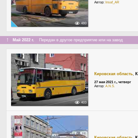
Автор:
Insaf_AR
480
↑
Май 2022 г.
Передан в другое предприятие или на завод
Кировская область
,
К
27 мая 2021 г., четверг
Автор:
A.N.S.
403
Кировская область
,
К