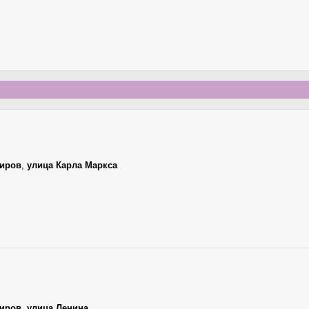
иров
,
улица Карла Маркса
иров
,
улица Ленина