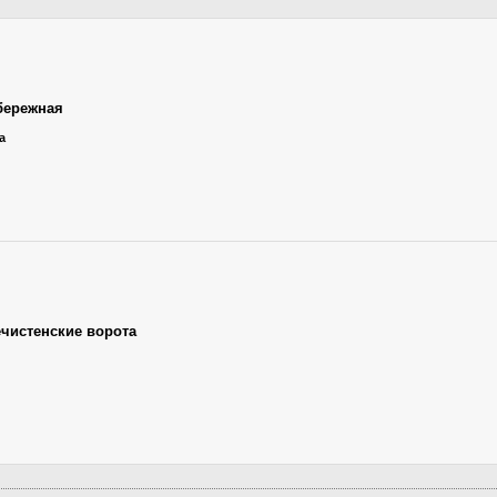
бережная
а
чистенские ворота