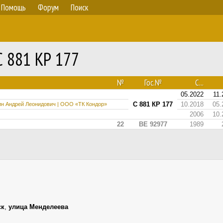
Помощь
Форум
Поиск
С 881 КР 177
№
Гос.№
С...
05.2022
11.
С 881 КР 177
10.2018
05.
ин Андрей Леонидович | ООО «ТК Кондор»
2006
10.
22
BE 92977
1989
ск
,
улица Менделеева