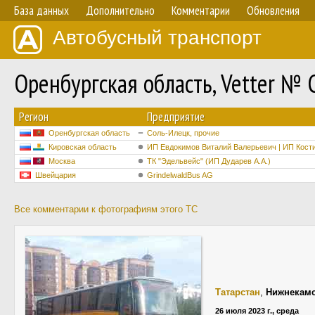
База данных
Дополнительно
Комментарии
Обновления
Автобусный транспорт
Оренбургская область, Vetter № 
Регион
Предприятие
Оренбургская область
Соль-Илецк, прочие
Кировская область
ИП Евдокимов Виталий Валерьевич | ИП Кост
Москва
ТК "Эдельвейс" (ИП Дударев А.А.)
Швейцария
GrindelwaldBus AG
Все комментарии к фотографиям этого ТС
Татарстан
,
Нижнекам
26 июля 2023 г., среда