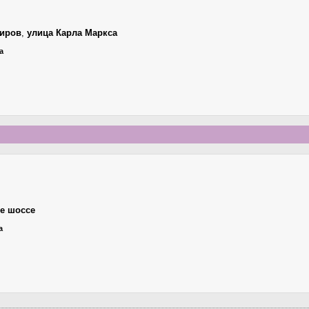
иров
,
улица Карла Маркса
а
е шоссе
а