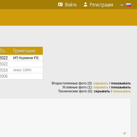
Войти
Регистрация
По...
Примечание
2022
ИП Нуримов Р.Е.
2022
2018
Vetter 10RH
2006
Второстепенные фото (0):
скрывать
/
показывать
Условные фото (1):
скрывать
/
показывать
Технические фото (0):
скрывать
/
показывать
¤