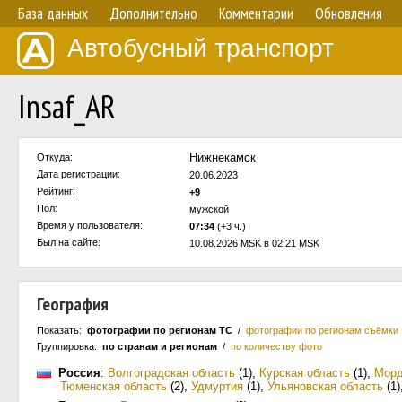
База данных
Дополнительно
Комментарии
Обновления
Автобусный транспорт
Insaf_AR
Нижнекамск
Откуда:
Дата регистрации:
20.06.2023
Рейтинг:
+9
Пол:
мужской
Время у пользователя:
07:34
(+3 ч.)
Был на сайте:
10.08.2026 MSK в 02:21 MSK
География
Показать:
фотографии по регионам ТС
/
фотографии по регионам съёмки
Группировка:
по странам и регионам
/
по количеству фото
Россия
:
Волгоградская область
(1)
,
Курская область
(1)
,
Морд
Тюменская область
(2)
,
Удмуртия
(1)
,
Ульяновская область
(1)