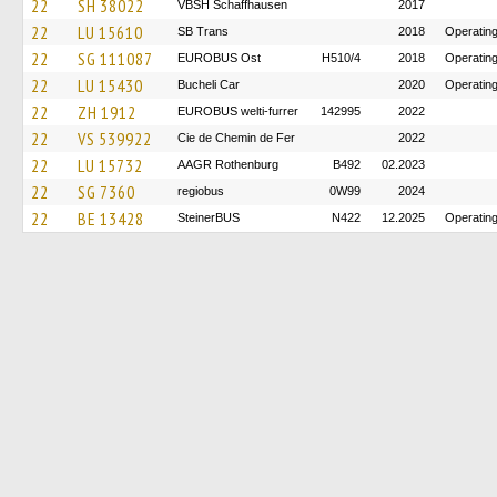
22
SH 38022
VBSH Schaffhausen
2017
22
LU 15610
SB Trans
2018
Operating
22
SG 111087
EUROBUS Ost
H510/4
2018
Operating
22
LU 15430
Bucheli Car
2020
Operating
22
ZH 1912
EUROBUS welti-furrer
142995
2022
22
VS 539922
Cie de Chemin de Fer
2022
22
LU 15732
AAGR Rothenburg
B492
02.2023
22
SG 7360
regiobus
0W99
2024
22
BE 13428
SteinerBUS
N422
12.2025
Operating