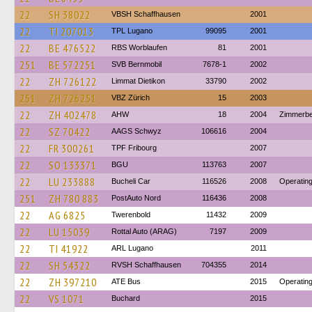
22
SH 38022
VBSH Schaffhausen
2001
22
TI 207013
TPL Lugano
99095
2001
22
BE 476522
RBS Worblaufen
81
2001
251
BE 572251
SVB Bernmobil
7678-1
2002
22
ZH 726122
Limmat Dietikon
33790
2002
251
ZH 726251
VBZ Zürich
15
2003
22
ZH 402478
AHW
18
2004
Zimmerb
22
SZ 70422
AAGS Schwyz
106616
2004
22
FR 300261
TPF Fribourg
2007
22
SO 133371
BGU
113763
2007
22
LU 233888
Bucheli Car
116526
2008
Operating
251
ZH 780 883
PostAuto Nord
116436
2008
22
AG 6825
Twerenbold
11432
2009
22
LU 15039
Rottal Auto (ARAG)
7197
2009
22
TI 41922
ARL Lugano
2011
22
SH 54322
RVSH Schaffhausen
704355
2014
22
ZH 397210
ATE Bus
2015
Operating
22
VS 1071
Buchard
2015