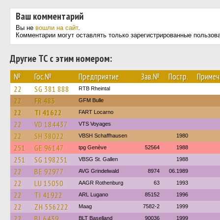
Ваш комментарий
Вы не
вошли на сайт
.
Комментарии могут оставлять только зарегистрированные пользов
Другие ТС с этим номером:
№
Гос.№
Предприятие
Зав.№
Постр.
Примеч
22
SG 381 888
RTB Rheintal
22
FR 483
GFM Bulle
22
TI 41622
FART Locarno
22
VD 184437
VTS Voyages
22
SH 38022
VBSH Schaffhausen
1980
251
GE 96147
tpg Genève
52564
1988
251
SG 198251
VBSG St. Gallen
1988
22
BE 92977
AVG Grindelwald
8974
06.1989
22
LU 15050
AAGR Rothenburg
63
1993
22
TI 41922
ARL Lugano
85152
1996
22
ZH 556222
Maag
7582-2
1999
22
BL 6439
BLT Baselland
90036
1999