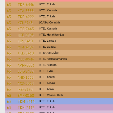
63
TKZ-6446
ΚΤΕL Τrikala
63
KTA-5533
KTEL Kastoria
63
TKE-6222
ΚΤΕL Τrikala
63
XZI-6743
[OASA] Corinthia
63
KTE-7663
KTEL Kastoria
63
HKE-9893
KTEL Heraklion–Las.
63
PIP-8430
KTEL Larissa
63
MIM-4597
KTEL Livadia
63
AKE-8450
ΚΤΕΛ Λακωνίας
63
MEB-8946
KTEL Aitoloakarnanias
63
APM-6663
KTEL Argolida
63
EBK-8480
KTEL Evrou
63
AHK-1563
KTEL Xanthi
63
AXX-3063
KTEL Achaia
63
IKE-6120
KΤΕL Αttika
63
ZMN-8138
KTEL Chania–Reth.
63
TKM-3515
ΚΤΕL Τrikala
63
TKH-7447
ΚΤΕL Τrikala