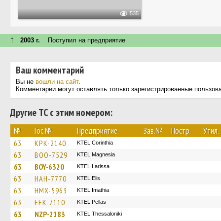
535
↑
2003 г.
Поступил на предприятие
Ваш комментарий
Вы не
вошли на сайт
.
Комментарии могут оставлять только зарегистрированные пользов
Другие ТС с этим номером:
№
Гос.№
Предприятие
Зав.№
Постр.
Утил.
63
KPK-2140
KTEL Corinthia
63
BOO-7529
ΚΤΕL Magnesia
63
BOY-6320
KTEL Larissa
63
HAH-7770
KTEL Elis
63
HMX-5963
KTEL Imathia
63
EEK-7110
KTEL Pellas
63
NZP-2183
KTEL Thessaloniki