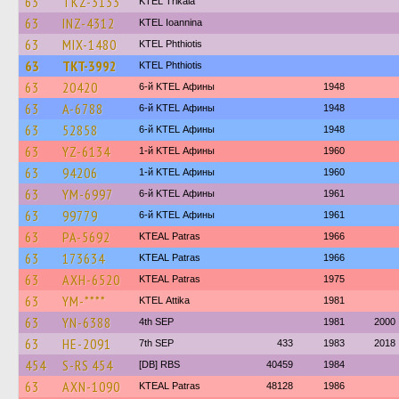
63
TKZ-3133
ΚΤΕL Τrikala
63
INZ-4312
KTEL Ioannina
63
MIX-1480
ΚΤΕL Phthiotis
63
TKT-3992
ΚΤΕL Phthiotis
63
20420
6-й KTEL Афины
1948
63
A-6788
6-й KTEL Афины
1948
63
52858
6-й KTEL Афины
1948
63
YZ-6134
1-й KTEL Афины
1960
63
94206
1-й KTEL Афины
1960
63
YM-6997
6-й KTEL Афины
1961
63
99779
6-й KTEL Афины
1961
63
PA-5692
KTEAL Patras
1966
63
173634
KTEAL Patras
1966
63
AXH-6520
KTEAL Patras
1975
63
YM-****
KΤΕL Αttika
1981
63
YN-6388
4th SEP
1981
2000
63
HE-2091
7th SEP
433
1983
2018
454
S-RS 454
[DB] RBS
40459
1984
63
AXN-1090
KTEAL Patras
48128
1986