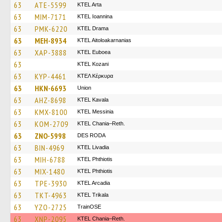
63
ATE-5599
KTEL Arta
63
MIM-7171
KTEL Ioannina
63
PMK-6220
KTEL Drama
63
MEH-8934
KTEL Aitoloakarnanias
63
XAP-3888
ΚΤΕL Euboea
63
ΚΤΕL Kozani
63
KYP-4461
ΚΤΕΛ Κέρκυρα
63
HKN-6693
Union
63
AHZ-8698
KTEL Kavala
63
KMX-8100
KTEL Messinia
63
KOM-2709
KTEL Chania–Reth.
63
ZNO-5998
DES RODA
63
BIN-4969
KTEL Livadia
63
MIH-6788
ΚΤΕL Phthiotis
63
MIX-1480
ΚΤΕL Phthiotis
63
TPE-3930
KTEL Arcadia
63
TKT-4963
ΚΤΕL Τrikala
63
YZO-2725
TrainΟSE
63
XNP-2095
KTEL Chania–Reth.