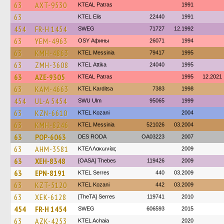
63
AXT-9530
KTEAL Patras
1991
63
KTEL Elis
22440
1991
454
FR-H 1454
SWEG
71727
12.1992
63
YEM-4963
OSY Афины
26071
1994
63
KMH-4863
KTEL Messinia
79417
1995
63
ZMH-3608
KΤΕL Αttika
24040
1995
63
AZE-9305
KTEAL Patras
1995
12.2021
63
KAM-4663
ΚΤΕL Karditsa
7383
1998
454
UL-A 5454
SWU Ulm
95065
1999
63
KZN-6610
ΚΤΕL Kozani
2004
63
KMH-8246
KTEL Messinia
521026
03.2004
63
POP-6063
DES RODA
OA03223
2007
63
AHM-3581
ΚΤΕΛ Λακωνίας
2009
63
XEH-8348
[OASA] Thebes
119426
2009
63
EPN-8191
KTEL Serres
440
03.2009
63
KZT-5120
ΚΤΕL Kozani
442
03.2009
63
XEK-6128
[TheTA] Serres
119741
2010
454
FR-H 1454
SWEG
606593
2015
63
AZK-4253
KTEL Achaia
2020