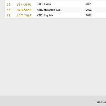
63
EBN-3697
KTEL Evrou
2021
63
HZH-5656
KTEL Heraklion–Las.
2021
63
APT-7963
KTEL Argolida
2022
Главн