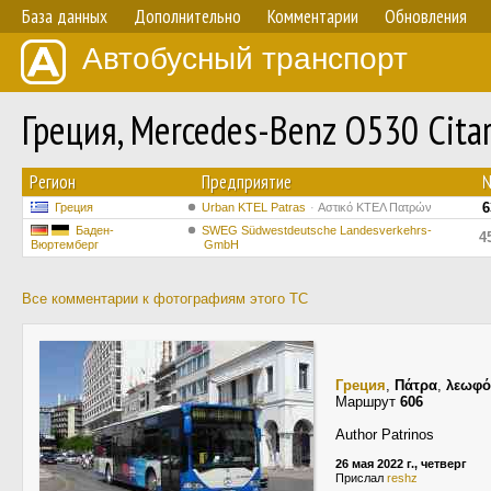
База данных
Дополнительно
Комментарии
Обновления
Автобусный транспорт
Греция, Mercedes-Benz O530 Cita
Регион
Предприятие
6
Греция
Urban KTEL Patras
Αστικό ΚΤΕΛ Πατρών
Баден-
SWEG Südwestdeutsche Landesverkehrs-
4
Вюртемберг
GmbH
Все комментарии к фотографиям этого ТС
Греция
,
Πάτρα
,
λεωφό
Маршрут
606
Author Patrinos
26 мая 2022 г., четверг
Прислал
reshz