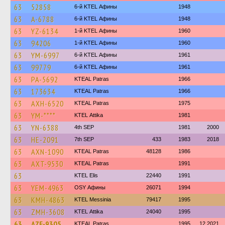
63
52858
6-й KTEL Афины
1948
63
A-6788
6-й KTEL Афины
1948
63
YZ-6134
1-й KTEL Афины
1960
63
94206
1-й KTEL Афины
1960
63
YM-6997
6-й KTEL Афины
1961
63
99779
6-й KTEL Афины
1961
63
PA-5692
KTEAL Patras
1966
63
173634
KTEAL Patras
1966
63
AXH-6520
KTEAL Patras
1975
63
YM-****
KΤΕL Αttika
1981
63
YN-6388
4th SEP
1981
2000
63
HE-2091
7th SEP
433
1983
2018
63
AXN-1090
KTEAL Patras
48128
1986
63
AXT-9530
KTEAL Patras
1991
63
KTEL Elis
22440
1991
63
YEM-4963
OSY Афины
26071
1994
63
KMH-4863
KTEL Messinia
79417
1995
63
ZMH-3608
KΤΕL Αttika
24040
1995
63
AZE-9305
KTEAL Patras
1995
12.2021