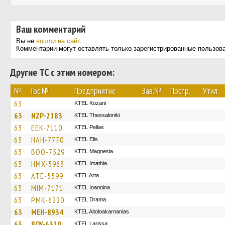
Ваш комментарий
Вы не
вошли на сайт
.
Комментарии могут оставлять только зарегистрированные пользов
Другие ТС с этим номером:
№
Гос.№
Предприятие
Зав.№
Постр.
Утил.
63
ΚΤΕL Kozani
63
NZP-2183
KTEL Thessaloniki
63
EEK-7110
KTEL Pellas
63
HAH-7770
KTEL Elis
63
BOO-7529
ΚΤΕL Magnesia
63
HMX-5963
KTEL Imathia
63
ATE-5599
KTEL Arta
63
MIM-7171
KTEL Ioannina
63
PMK-6220
KTEL Drama
63
MEH-8934
KTEL Aitoloakarnanias
63
BOY-6320
KTEL Larissa