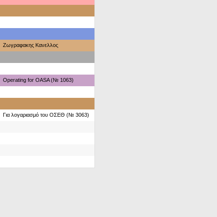
Ζωγραφακης Κανελλος
Operating for OASA (№ 1063)
Για λογαριασμό του ΟΣΕΘ (№ 3063)