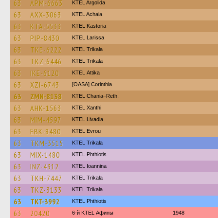
63
APM-6663
KTEL Argolida
63
AXX-3063
KTEL Achaia
63
KTA-5533
KTEL Kastoria
63
PIP-8430
KTEL Larissa
63
TKE-6222
ΚΤΕL Τrikala
63
TKZ-6446
ΚΤΕL Τrikala
63
IKE-6120
KΤΕL Αttika
63
XZI-6743
[OASA] Corinthia
63
ZMN-8138
KTEL Chania–Reth.
63
AHK-1563
KTEL Xanthi
63
MIM-4597
KTEL Livadia
63
EBK-8480
KTEL Evrou
63
TKM-3515
ΚΤΕL Τrikala
63
MIX-1480
ΚΤΕL Phthiotis
63
INZ-4312
KTEL Ioannina
63
TKH-7447
ΚΤΕL Τrikala
63
TKZ-3133
ΚΤΕL Τrikala
63
TKT-3992
ΚΤΕL Phthiotis
63
20420
6-й KTEL Афины
1948