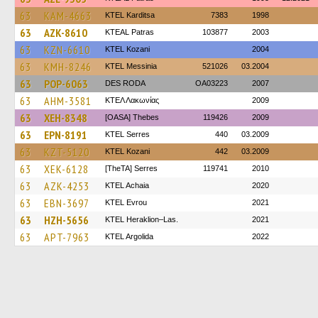
63
KAM-4663
ΚΤΕL Karditsa
7383
1998
63
AZK-8610
KTEAL Patras
103877
2003
63
KZN-6610
ΚΤΕL Kozani
2004
63
KMH-8246
KTEL Messinia
521026
03.2004
63
POP-6063
DES RODA
OA03223
2007
63
AHM-3581
ΚΤΕΛ Λακωνίας
2009
63
XEH-8348
[OASA] Thebes
119426
2009
63
EPN-8191
KTEL Serres
440
03.2009
63
KZT-5120
ΚΤΕL Kozani
442
03.2009
63
XEK-6128
[TheTA] Serres
119741
2010
63
AZK-4253
KTEL Achaia
2020
63
EBN-3697
KTEL Evrou
2021
63
HZH-5656
KTEL Heraklion–Las.
2021
63
APT-7963
KTEL Argolida
2022