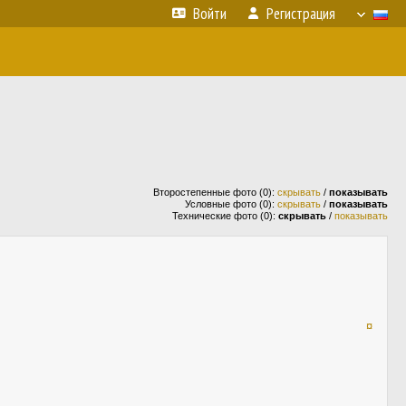
Войти
Регистрация
Второстепенные фото (0):
скрывать
/
показывать
Условные фото (0):
скрывать
/
показывать
Технические фото (0):
скрывать
/
показывать
¤