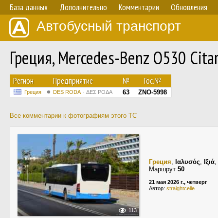
База данных
Дополнительно
Комментарии
Обновления
Автобусный транспорт
Греция, Mercedes-Benz O530 Citar
Регион
Предприятие
№
Гос.№
63
ZNO-5998
Греция
DES RODA
ΔΕΣ ΡΟΔΑ
Все комментарии к фотографиям этого ТС
Греция
,
Ιαλυσός
,
Ιξιά
Маршрут
50
21 мая 2026 г., четверг
Автор:
straightcelle
113