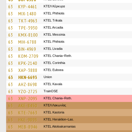
63
KYP-4461
ΚΤΕΛ Κέρκυρα
63
MIX-1480
ΚΤΕL Phthiotis
63
TKT-4963
ΚΤΕL Τrikala
63
TPE-3930
KTEL Arcadia
63
KMX-8100
KTEL Messinia
63
MIH-6788
ΚΤΕL Phthiotis
63
BIN-4969
KTEL Livadia
63
KOM-2709
KTEL Chania–Reth.
63
KPK-2140
KTEL Corinthia
63
XAP-3888
ΚΤΕL Euboea
63
HKN-6693
Union
63
AHZ-8698
KTEL Kavala
63
YZO-2725
TrainΟSE
63
XNP-2095
KTEL Chania–Reth.
63
AKE-8450
ΚΤΕΛ Λακωνίας
63
KTE-7663
KTEL Kastoria
63
HKE-9893
KTEL Heraklion–Las.
63
MEB-8946
KTEL Aitoloakarnanias