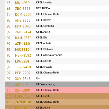
63
BIN-4969
KTEL Livadia
63
ZNO-5998
DES RODA
63
KOM-2709
KTEL Chania–Reth.
92
AHZ-8852
KTEL Kavala
92
KPK-1040
KTEL Corinthia
92
ZMK-5434
KΤΕL Αttika
92
HAM-9630
KTEL Elis
92
AZE-1880
KTEL Achaia
92
MIX-6910
ΚΤΕL Phthiotis
92
MEH-8192
KTEL Aitoloakarnanias
92
EPX-5868
KTEL Serres
92
TPZ-5430
KTEL Arcadia
92
PEP-2792
KTEL Chania–Reth.
92
XNY-7543
Крит
92
AKZ-3924
ΚΤΕΛ Λακωνίας
63
XNP-2095
KTEL Chania–Reth.
63
EBK-8480
KTEL Evrou
63
ZMN-8138
KTEL Chania–Reth.
63
IKE-6120
KΤΕL Αttika