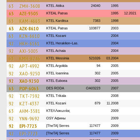
63
ZMH-3608
KΤΕL Αttika
24040
1995
63
AZE-9305
KTEAL Patras
1995
12.2021
63
KAM-4663
ΚΤΕL Karditsa
7383
1998
63
AZK-8610
KTEAL Patras
103877
2003
63
KZN-6610
ΚΤΕL Kozani
2004
92
HKH-6161
KTEL Heraklion–Las.
2004
92
AXI-5005
KTEL Achaia
2004
63
KMH-8246
KTEL Messinia
521026
03.2004
92
APT-4992
KTEL Argolida
94
2005
92
XAO-9250
KTEL Ioannina
302
2005
92
XAO-9250
ΚΤΕL Euboea
302
2005
63
POP-6063
DES RODA
OA03223
2007
92
TKT-7592
ΚΤΕL Τrikala
2008
92
KZT-4337
ΚΤΕL Kozani
879
11.2008
63
AHM-3581
ΚΤΕΛ Λακωνίας
2009
92
YNN-9692
OSY Афины
2009
92
EPI-7723
[TheTA] Serres
117477
2009
92
EPI-7723
[TheTA] Serres
117477
2009