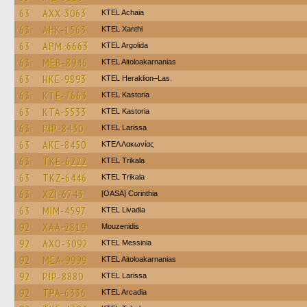
63
AXX-3063
KTEL Achaia
63
AHK-1563
KTEL Xanthi
63
APM-6663
KTEL Argolida
63
MEB-8946
KTEL Aitoloakarnanias
63
HKE-9893
KTEL Heraklion–Las.
63
KTE-7663
KTEL Kastoria
63
KTA-5533
KTEL Kastoria
63
PIP-8430
KTEL Larissa
63
AKE-8450
ΚΤΕΛ Λακωνίας
63
TKE-6222
ΚΤΕL Τrikala
63
TKZ-6446
ΚΤΕL Τrikala
63
XZI-6743
[OASA] Corinthia
63
MIM-4597
KTEL Livadia
92
XAA-2819
Mouzenidis
92
AXO-3092
KTEL Messinia
92
MEA-9999
KTEL Aitoloakarnanias
92
PIP-8880
KTEL Larissa
92
TPA-6336
KTEL Arcadia