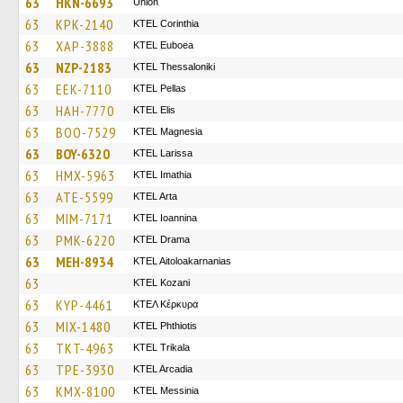
63
HKN-6693
Union
63
KPK-2140
KTEL Corinthia
63
XAP-3888
ΚΤΕL Euboea
63
NZP-2183
KTEL Thessaloniki
63
EEK-7110
KTEL Pellas
63
HAH-7770
KTEL Elis
63
BOO-7529
ΚΤΕL Magnesia
63
BOY-6320
KTEL Larissa
63
HMX-5963
KTEL Imathia
63
ATE-5599
KTEL Arta
63
MIM-7171
KTEL Ioannina
63
PMK-6220
KTEL Drama
63
MEH-8934
KTEL Aitoloakarnanias
63
ΚΤΕL Kozani
63
KYP-4461
ΚΤΕΛ Κέρκυρα
63
MIX-1480
ΚΤΕL Phthiotis
63
TKT-4963
ΚΤΕL Τrikala
63
TPE-3930
KTEL Arcadia
63
KMX-8100
KTEL Messinia