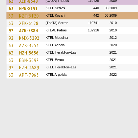
63
XEH-8348
[OASA] Thebes
119426
2009
63
EPN-8191
KTEL Serres
440
03.2009
63
KZT-5120
ΚΤΕL Kozani
442
03.2009
63
XEK-6128
[TheTA] Serres
119741
2010
92
AZK-5884
KTEAL Patras
102916
2010
92
KMX-5292
KTEL Messinia
2012
63
AZK-4253
KTEL Achaia
2020
63
HZH-5656
KTEL Heraklion–Las.
2021
63
EBN-3697
KTEL Evrou
2021
92
HZH-4689
KTEL Heraklion–Las.
2021
63
APT-7963
KTEL Argolida
2022