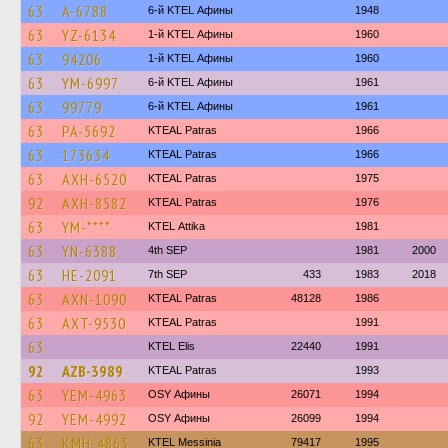
63
A-6788
6-й KTEL Афины
1948
63
YZ-6134
1-й KTEL Афины
1960
63
94206
1-й KTEL Афины
1960
63
YM-6997
6-й KTEL Афины
1961
63
99779
6-й KTEL Афины
1961
63
PA-5692
KTEAL Patras
1966
63
173634
KTEAL Patras
1966
63
AXH-6520
KTEAL Patras
1975
92
AXH-8582
KTEAL Patras
1976
63
YM-****
KΤΕL Αttika
1981
63
YN-6388
4th SEP
1981
2000
63
HE-2091
7th SEP
433
1983
2018
63
AXN-1090
KTEAL Patras
48128
1986
63
AXT-9530
KTEAL Patras
1991
63
KTEL Elis
22440
1991
92
AZB-3989
KTEAL Patras
1993
63
YEM-4963
OSY Афины
26071
1994
92
YEM-4992
OSY Афины
26099
1994
63
KMH-4863
KTEL Messinia
79417
1995