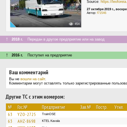
Source:
https://leofore
27 октября 2019 г., воскр
Автор:
f71546
454
↑
2018 г.
Передан в другое предприятие или на завод
↑
2016 г.
Поступил на предприятие
Ваш комментарий
Вы не
вошли на сайт
.
Комментарии могут оставлять только зарегистрированные пользов
Другие ТС с этим номером:
№
Гос.№
Предприятие
Зав.№
Постр.
Утил.
63
YZO-2725
TrainΟSE
63
AHZ-8698
KTEL Kavala