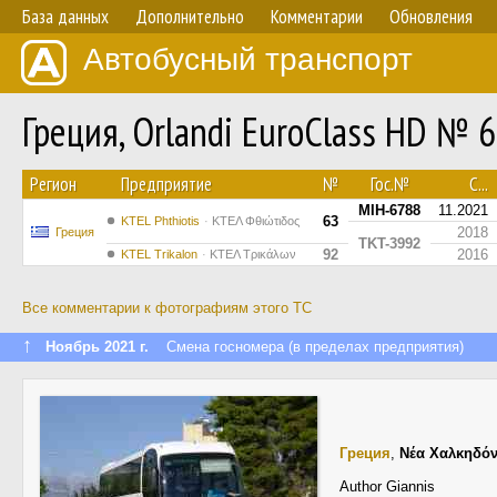
База данных
Дополнительно
Комментарии
Обновления
Автобусный транспорт
Греция, Orlandi EuroClass HD № 
Регион
Предприятие
№
Гос.№
С...
MIH-6788
11.2021
63
ΚΤΕL Phthiotis
ΚΤΕΛ Φθιώτιδος
2018
Греция
TKT-3992
92
2016
ΚΤΕL Τrikalon
ΚΤΕΛ Τρικάλων
Все комментарии к фотографиям этого ТС
↑
Ноябрь 2021 г.
Смена госномера (в пределах предприятия)
Греция
,
Νέα Χαλκηδό
Author Giannis