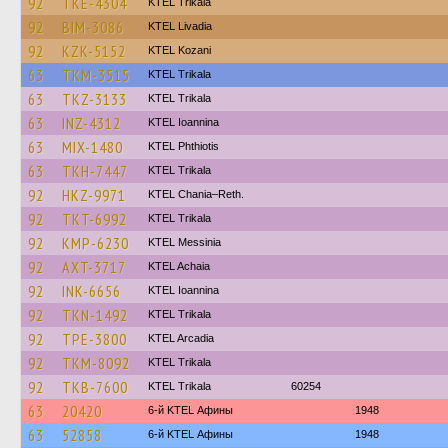
92
TKE-4304
ΚΤΕL Τrikala
92
BIM-3086
KTEL Livadia
92
KZK-5152
ΚΤΕL Kozani
63
TKM-3515
ΚΤΕL Τrikala
63
TKZ-3133
ΚΤΕL Τrikala
63
INZ-4312
KTEL Ioannina
63
MIX-1480
ΚΤΕL Phthiotis
63
TKH-7447
ΚΤΕL Τrikala
92
HKZ-9971
KTEL Chania–Reth.
92
TKT-6992
ΚΤΕL Τrikala
92
KMP-6230
KTEL Messinia
92
AXT-3717
KTEL Achaia
92
INK-6656
KTEL Ioannina
92
TKN-1492
ΚΤΕL Τrikala
92
TPE-3800
KTEL Arcadia
92
TKM-8092
ΚΤΕL Τrikala
92
TKB-7600
ΚΤΕL Τrikala
60254
63
20420
6-й KTEL Афины
1948
63
52858
6-й KTEL Афины
1948