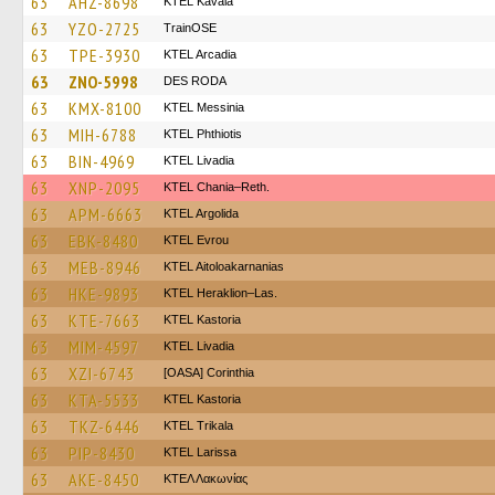
63
AHZ-8698
KTEL Kavala
63
YZO-2725
TrainΟSE
63
TPE-3930
KTEL Arcadia
63
ZNO-5998
DES RODA
63
KMX-8100
KTEL Messinia
63
MIH-6788
ΚΤΕL Phthiotis
63
BIN-4969
KTEL Livadia
63
XNP-2095
KTEL Chania–Reth.
63
APM-6663
KTEL Argolida
63
EBK-8480
KTEL Evrou
63
MEB-8946
KTEL Aitoloakarnanias
63
HKE-9893
KTEL Heraklion–Las.
63
KTE-7663
KTEL Kastoria
63
MIM-4597
KTEL Livadia
63
XZI-6743
[OASA] Corinthia
63
KTA-5533
KTEL Kastoria
63
TKZ-6446
ΚΤΕL Τrikala
63
PIP-8430
KTEL Larissa
63
AKE-8450
ΚΤΕΛ Λακωνίας