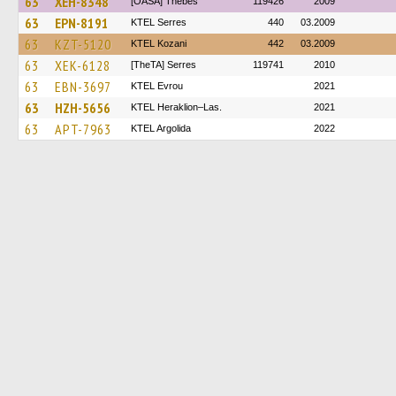
63
XEH-8348
[OASA] Thebes
119426
2009
63
EPN-8191
KTEL Serres
440
03.2009
63
KZT-5120
ΚΤΕL Kozani
442
03.2009
63
XEK-6128
[TheTA] Serres
119741
2010
63
EBN-3697
KTEL Evrou
2021
63
HZH-5656
KTEL Heraklion–Las.
2021
63
APT-7963
KTEL Argolida
2022