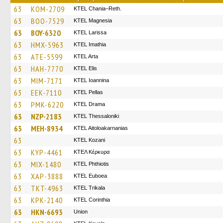
63
KOM-2709
KTEL Chania–Reth.
63
BOO-7529
ΚΤΕL Magnesia
63
BOY-6320
KTEL Larissa
63
HMX-5963
KTEL Imathia
63
ATE-5599
KTEL Arta
63
HAH-7770
KTEL Elis
63
MIM-7171
KTEL Ioannina
63
EEK-7110
KTEL Pellas
63
PMK-6220
KTEL Drama
63
NZP-2183
KTEL Thessaloniki
63
MEH-8934
KTEL Aitoloakarnanias
63
ΚΤΕL Kozani
63
KYP-4461
ΚΤΕΛ Κέρκυρα
63
MIX-1480
ΚΤΕL Phthiotis
63
XAP-3888
ΚΤΕL Euboea
63
TKT-4963
ΚΤΕL Τrikala
63
KPK-2140
KTEL Corinthia
63
HKN-6693
Union