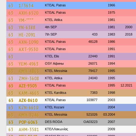
63
173634
KTEAL Patras
1966
63
AXH-6520
KTEAL Patras
1975
63
YM-****
KΤΕL Αttika
1981
63
YN-6388
4th SEP
1981
2000
63
HE-2091
7th SEP
433
1983
2018
63
AXN-1090
KTEAL Patras
48128
1986
63
AXT-9530
KTEAL Patras
1991
63
KTEL Elis
22440
1991
63
YEM-4963
OSY Афины
26071
1994
63
KMH-4863
KTEL Messinia
79417
1995
63
ZMH-3608
KΤΕL Αttika
24040
1995
63
AZE-9305
KTEAL Patras
1995
12.2021
63
KAM-4663
ΚΤΕL Karditsa
7383
1998
63
AZK-8610
KTEAL Patras
103877
2003
63
KZN-6610
ΚΤΕL Kozani
2004
63
KMH-8246
KTEL Messinia
521026
03.2004
63
POP-6063
DES RODA
OA03223
2007
63
AHM-3581
ΚΤΕΛ Λακωνίας
2009