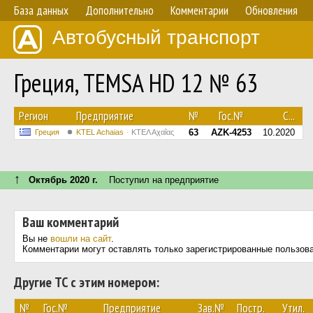
База данных
Дополнительно
Комментарии
Обновления
Автобусный транспорт
Греция, TEMSA HD 12 № 63
Регион
Предприятие
№
Гос.№
С...
63
AZK-4253
10.2020
Греция
KTEL Achaias
ΚΤΕΛ Αχαΐας
↑
Октябрь 2020 г.
Поступил на предприятие
Ваш комментарий
Вы не
вошли на сайт
.
Комментарии могут оставлять только зарегистрированные пользов
Другие ТС с этим номером:
№
Гос.№
Предприятие
Зав.№
Постр.
Утил.