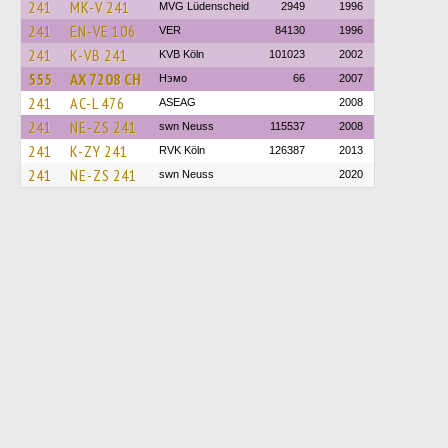
241
MK-V 241
MVG Lüdenscheid
2949
1996
241
EN-VE 106
VER
84130
1996
241
K-VB 241
KVB Köln
101023
2002
555
AX 7208 CH
Нэмо
66
2007
241
AC-L 476
ASEAG
2008
241
NE-ZS 241
swn Neuss
115537
2008
241
K-ZY 241
RVK Köln
126387
2013
241
NE-ZS 241
swn Neuss
2020