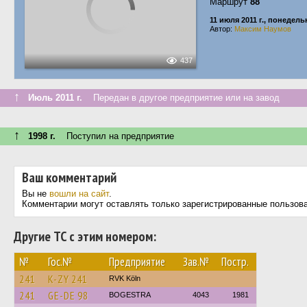
Маршрут
88
11 июля 2011 г., понедель
Автор:
Максим Наумов
437
↑
Июль 2011 г.
Передан в другое предприятие или на завод
↑
1998 г.
Поступил на предприятие
Ваш комментарий
Вы не
вошли на сайт
.
Комментарии могут оставлять только зарегистрированные пользов
Другие ТС с этим номером:
№
Гос.№
Предприятие
Зав.№
Постр.
241
K-ZY 241
RVK Köln
241
GE-DE 98
BOGESTRA
4043
1981