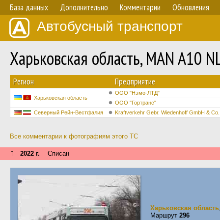
База данных
Дополнительно
Комментарии
Обновления
Автобусный транспорт
Харьковская область, MAN A10 
Регион
Предприятие
ООО "Нэмо-ЛТД"
Харьковская область
ООО "Гортранс"
Северный Рейн-Вестфалия
Kraftverkehr Gebr. Wiedenhoff GmbH & Co.
Все комментарии к фотографиям этого ТС
↑
2022 г.
Списан
Харьковская область
Маршрут
296