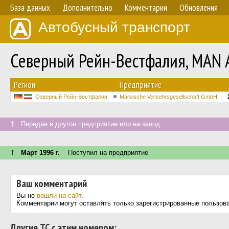
База данных
Дополнительно
Комментарии
Обновления
Автобусный транспорт
Северный Рейн-Вестфалия, MAN
Регион
Предприятие
Северный Рейн-Вестфалия
Märkische Verkehrsgesellschaft GmbH
↑
Передан в другое предприятие или на завод
↑
Март 1996 г.
Поступил на предприятие
Ваш комментарий
Вы не
вошли на сайт
.
Комментарии могут оставлять только зарегистрированные пользов
Другие ТС с этим номером: