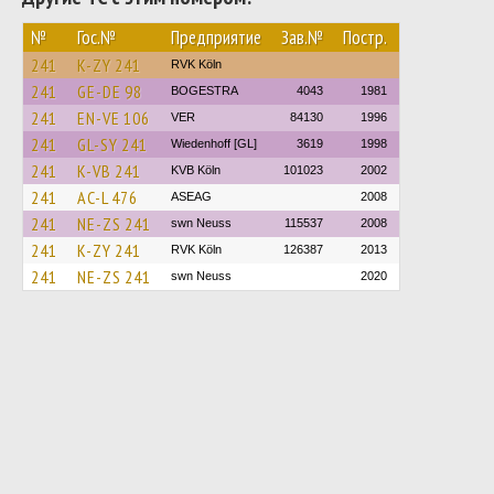
№
Гос.№
Предприятие
Зав.№
Постр.
241
K-ZY 241
RVK Köln
241
GE-DE 98
BOGESTRA
4043
1981
241
EN-VE 106
VER
84130
1996
241
GL-SY 241
Wiedenhoff [GL]
3619
1998
241
K-VB 241
KVB Köln
101023
2002
241
AC-L 476
ASEAG
2008
241
NE-ZS 241
swn Neuss
115537
2008
241
K-ZY 241
RVK Köln
126387
2013
241
NE-ZS 241
swn Neuss
2020