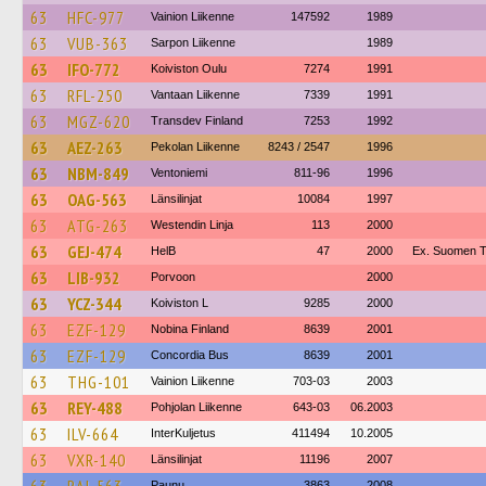
63
HFC-977
Vainion Liikenne
147592
1989
63
VUB-363
Sarpon Liikenne
1989
63
IFO-772
Koiviston Oulu
7274
1991
63
RFL-250
Vantaan Liikenne
7339
1991
63
MGZ-620
Transdev Finland
7253
1992
63
AEZ-263
Pekolan Liikenne
8243 / 2547
1996
63
NBM-849
Ventoniemi
811-96
1996
63
OAG-563
Länsilinjat
10084
1997
63
ATG-263
Westendin Linja
113
2000
63
GEJ-474
HelB
47
2000
Ex. Suomen Tu
63
LIB-932
Porvoon
2000
63
YCZ-344
Koiviston L
9285
2000
63
EZF-129
Nobina Finland
8639
2001
63
EZF-129
Concordia Bus
8639
2001
63
THG-101
Vainion Liikenne
703-03
2003
63
REY-488
Pohjolan Liikenne
643-03
06.2003
63
ILV-664
InterKuljetus
411494
10.2005
63
VXR-140
Länsilinjat
11196
2007
Paunu
3863
2008