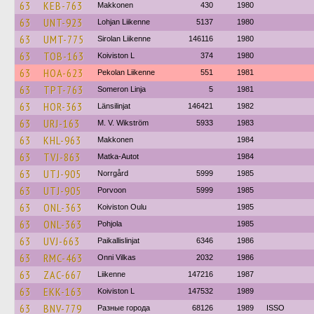
63
KEB-763
Makkonen
430
1980
63
UNT-923
Lohjan Liikenne
5137
1980
63
UMT-775
Sirolan Liikenne
146116
1980
63
TOB-163
Koiviston L
374
1980
63
HOA-623
Pekolan Liikenne
551
1981
63
TPT-763
Someron Linja
5
1981
63
HOR-363
Länsilinjat
146421
1982
63
URJ-163
M. V. Wikström
5933
1983
63
KHL-963
Makkonen
1984
63
TVJ-863
Matka-Autot
1984
63
UTJ-905
Norrgård
5999
1985
63
UTJ-905
Porvoon
5999
1985
63
ONL-363
Koiviston Oulu
1985
63
ONL-363
Pohjola
1985
63
UVJ-663
Paikallislinjat
6346
1986
63
RMC-463
Onni Vilkas
2032
1986
63
ZAC-667
Liikenne
147216
1987
63
EKK-163
Koiviston L
147532
1989
63
BNV-779
Разные города
68126
1989
ISSO