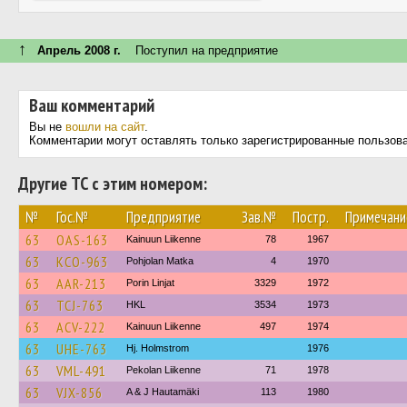
↑
Апрель 2008 г.
Поступил на предприятие
Ваш комментарий
Вы не
вошли на сайт
.
Комментарии могут оставлять только зарегистрированные пользов
Другие ТС с этим номером:
№
Гос.№
Предприятие
Зав.№
Постр.
Примечани
63
OAS-163
Kainuun Liikenne
78
1967
63
KCO-963
Pohjolan Matka
4
1970
63
AAR-213
Porin Linjat
3329
1972
63
TCJ-763
HKL
3534
1973
63
ACV-222
Kainuun Liikenne
497
1974
63
UHE-763
Hj. Holmstrom
1976
63
VML-491
Pekolan Liikenne
71
1978
63
VJX-856
A & J Hautamäki
113
1980