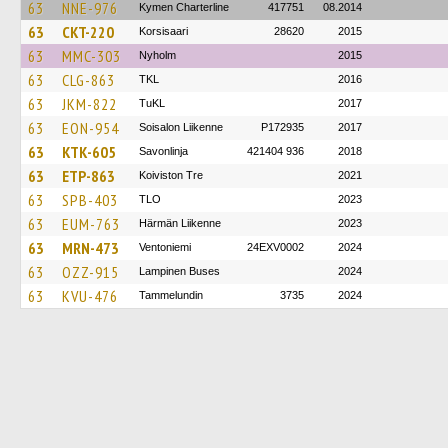
63
NNE-976
Kymen Charterline
417751
08.2014
63
CKT-220
Korsisaari
28620
2015
63
MMC-303
Nyholm
2015
63
CLG-863
TKL
2016
63
JKM-822
TuKL
2017
63
EON-954
Soisalon Liikenne
P172935
2017
63
KTK-605
Savonlinja
421404 936
2018
63
ETP-863
Koiviston Tre
2021
63
SPB-403
TLO
2023
63
EUM-763
Härmän Liikenne
2023
63
MRN-473
Ventoniemi
24EXV0002
2024
63
OZZ-915
Lampinen Buses
2024
63
KVU-476
Tammelundin
3735
2024