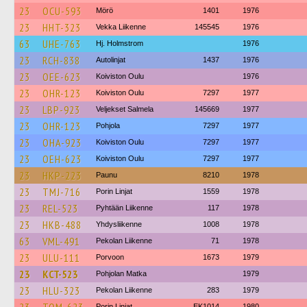
23
OCU-593
Mörö
1401
1976
23
HHT-323
Vekka Liikenne
145545
1976
63
UHE-763
Hj. Holmstrom
1976
23
RCH-838
Autolinjat
1437
1976
23
OEE-623
Koiviston Oulu
1976
23
OHR-123
Koiviston Oulu
7297
1977
23
LBP-923
Veljekset Salmela
145669
1977
23
OHR-123
Pohjola
7297
1977
23
OHA-923
Koiviston Oulu
7297
1977
23
OEH-623
Koiviston Oulu
7297
1977
23
HKP-223
Paunu
8210
1978
23
TMJ-716
Porin Linjat
1559
1978
23
REL-523
Pyhtään Liikenne
117
1978
23
HKB-488
Yhdysliikenne
1008
1978
63
VML-491
Pekolan Liikenne
71
1978
23
ULU-111
Porvoon
1673
1979
23
KCT-523
Pohjolan Matka
1979
23
HLU-323
Pekolan Liikenne
283
1979
Porin Linjat
EK1014
1980