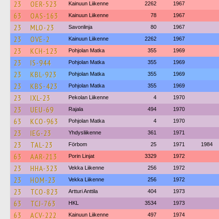
23
OER-523
Kainuun Liikenne
2262
1967
63
OAS-163
Kainuun Liikenne
78
1967
23
MLO-23
Savonlinja
80
1967
23
OVE-2
Kainuun Liikenne
2262
1967
23
KCH-123
Pohjolan Matka
355
1969
23
IS-944
Pohjolan Matka
355
1969
23
KBL-923
Pohjolan Matka
355
1969
23
KBS-423
Pohjolan Matka
355
1969
23
IXL-23
Pekolan Liikenne
4
1970
23
UEU-69
Rajala
494
1970
63
KCO-963
Pohjolan Matka
4
1970
23
IEG-23
Yhdysliikenne
361
1971
23
TAL-23
Förbom
25
1971
1984
63
AAR-213
Porin Linjat
3329
1972
23
HHA-323
Vekka Liikenne
256
1972
23
HOM-23
Vekka Liikenne
256
1972
23
TCO-823
Artturi Anttila
404
1973
63
TCJ-763
HKL
3534
1973
63
ACV-222
Kainuun Liikenne
497
1974