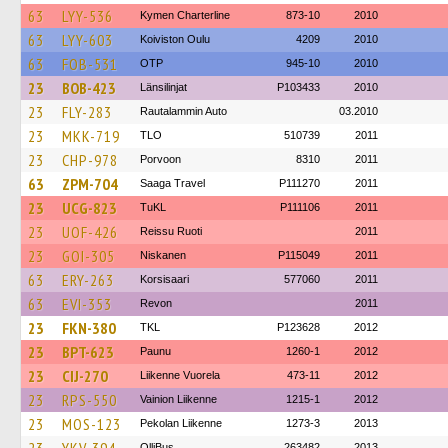
63
LYY-536
Kymen Charterline
873-10
2010
63
LYY-603
Koiviston Oulu
4209
2010
63
FOB-531
OTP
945-10
2010
23
BOB-423
Länsilinjat
P103433
2010
23
FLY-283
Rautalammin Auto
03.2010
23
MKK-719
TLO
510739
2011
23
CHP-978
Porvoon
8310
2011
63
ZPM-704
Saaga Travel
P111270
2011
23
UCG-823
TuKL
P111106
2011
23
UOF-426
Reissu Ruoti
2011
23
GOI-305
Niskanen
P115049
2011
63
ERY-263
Korsisaari
577060
2011
63
EVI-353
Revon
2011
23
FKN-380
TKL
P123628
2012
23
BPT-623
Paunu
1260-1
2012
23
CIJ-270
Liikenne Vuorela
473-11
2012
23
RPS-550
Vainion Liikenne
1215-1
2012
23
MOS-123
Pekolan Liikenne
1273-3
2013
OlliBus
263482
2013