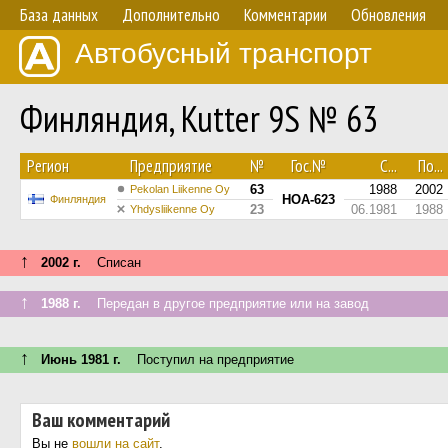
База данных
Дополнительно
Комментарии
Обновления
Автобусный транспорт
Финляндия, Kutter 9S № 63
Регион
Предприятие
№
Гос.№
С...
По...
63
1988
2002
Pekolan Liikenne Oy
HOA-623
Финляндия
23
06.1981
1988
Yhdysliikenne Oy
↑
2002 г.
Списан
↑
1988 г.
Передан в другое предприятие или на завод
↑
Июнь 1981 г.
Поступил на предприятие
Ваш комментарий
Вы не
вошли на сайт
.