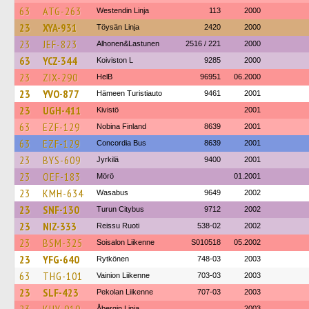
63
ATG-263
Westendin Linja
113
2000
23
XYA-931
Töysän Linja
2420
2000
23
JEF-823
Alhonen&Lastunen
2516 / 221
2000
63
YCZ-344
Koiviston L
9285
2000
23
ZIX-290
HelB
96951
06.2000
23
YVO-877
Hämeen Turistiauto
9461
2001
23
UGH-411
Kivistö
2001
63
EZF-129
Nobina Finland
8639
2001
63
EZF-129
Concordia Bus
8639
2001
23
BYS-609
Jyrkilä
9400
2001
23
OEF-183
Mörö
01.2001
23
KMH-634
Wasabus
9649
2002
23
SNF-130
Turun Citybus
9712
2002
23
NIZ-333
Reissu Ruoti
538-02
2002
23
BSM-325
Soisalon Liikenne
S010518
05.2002
23
YFG-640
Rytkönen
748-03
2003
63
THG-101
Vainion Liikenne
703-03
2003
23
SLF-423
Pekolan Liikenne
707-03
2003
Åbergin Linja
2003