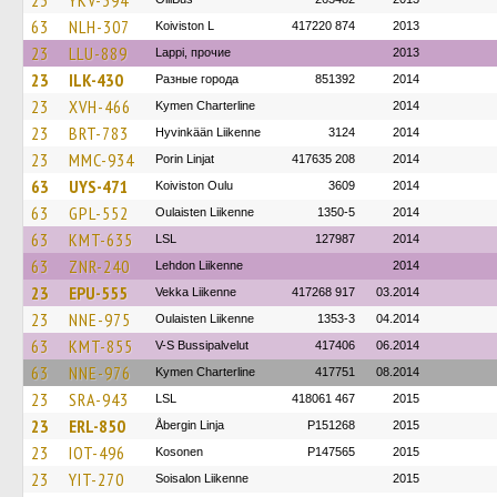
23
YKV-394
63
NLH-307
Koiviston L
417220 874
2013
23
LLU-889
Lappi, прочие
2013
23
ILK-430
Разные города
851392
2014
23
XVH-466
Kymen Charterline
2014
23
BRT-783
Hyvinkään Liikenne
3124
2014
23
MMC-934
Porin Linjat
417635 208
2014
63
UYS-471
Koiviston Oulu
3609
2014
63
GPL-552
Oulaisten Liikenne
1350-5
2014
63
KMT-635
LSL
127987
2014
63
ZNR-240
Lehdon Liikenne
2014
23
EPU-555
Vekka Liikenne
417268 917
03.2014
23
NNE-975
Oulaisten Liikenne
1353-3
04.2014
63
KMT-855
V-S Bussipalvelut
417406
06.2014
63
NNE-976
Kymen Charterline
417751
08.2014
23
SRA-943
LSL
418061 467
2015
23
ERL-850
Åbergin Linja
P151268
2015
23
IOT-496
Kosonen
P147565
2015
23
YIT-270
Soisalon Liikenne
2015