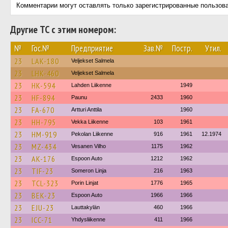
Комментарии могут оставлять только зарегистрированные пользов
Другие ТС с этим номером:
№
Гос.№
Предприятие
Зав.№
Постр.
Утил.
23
LAK-180
Veljekset Salmela
23
LHK-460
Veljekset Salmela
23
HK-594
Lahden Liikenne
1949
23
HF-894
Paunu
2433
1960
23
FA-670
Artturi Anttila
1960
23
HH-795
Vekka Liikenne
103
1961
23
HM-919
Pekolan Liikenne
916
1961
12.1974
23
MZ-434
Vesanen Vilho
1175
1962
23
AK-176
Espoon Auto
1212
1962
23
TIF-23
Someron Linja
216
1963
23
TCL-323
Porin Linjat
1776
1965
23
BEK-23
Espoon Auto
1966
1966
23
EJU-23
Lauttakylän
460
1966
23
ICC-71
Yhdysliikenne
411
1966