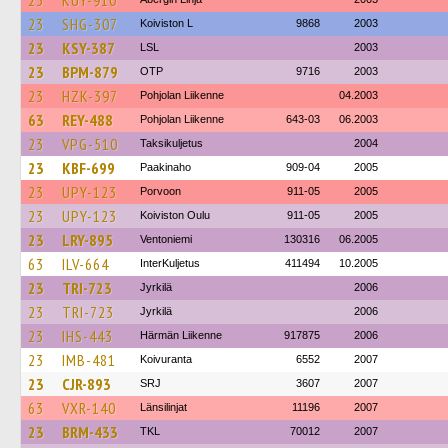
23
KUY-910
23
SHG-307
Koiviston L
9868
2003
23
KSY-387
LSL
2003
23
BPM-879
OTP
9716
2003
23
HZK-397
Pohjolan Liikenne
04.2003
63
REY-488
Pohjolan Liikenne
643-03
06.2003
23
VPG-510
Taksikuljetus
2004
23
KBF-699
Paakinaho
909-04
2005
23
UPY-123
Porvoon
911-05
2005
23
UPY-123
Koiviston Oulu
911-05
2005
23
LRY-895
Ventoniemi
130316
06.2005
63
ILV-664
InterKuljetus
411494
10.2005
23
TRI-723
Jyrkilä
2006
23
TRI-723
Jyrkilä
2006
23
IHS-443
Härmän Liikenne
917875
2006
23
IMB-481
Koivuranta
6552
2007
23
CJR-893
SRJ
3607
2007
63
VXR-140
Länsilinjat
11196
2007
23
BRM-433
TKL
70012
2007