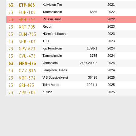
63
ETP-863
Koiviston Tre
2021
23
EUH-105
Tammelundin
6856
2022
23
FPH-757
Reissu Ruoti
2022
23
XRT-705
Revon
2023
63
EUM-763
Härmän Liikenne
2023
63
SPB-403
TLO
2023
23
GPV-623
Kaj Forsblom
1898-1
2024
63
KVU-476
Tammelundin
3735
2024
63
MRN-473
Ventoniemi
24EXV0002
2024
63
OZZ-915
Lampinen Buses
2024
23
NOF-572
V-S Bussipalvelut
36498
2025
23
GRI-423
Toimi Vento
1921-1
2025
23
ZPK-805
Kutilan
2025