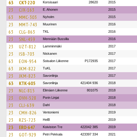
63
CKT-220
Korsisaari
28620
2015
23
CJX-163
E. Ahonen
2015
63
MMC-303
Nyholm
2015
23
MMT-743
Muurinen
2016
63
CLG-863
TKL
2016
23
SNL-459
Mennään Bussilla
2016
23
UZT-812
Lamminmäki
2017
23
ISB-703
Niskanen
2017
63
EON-954
Soisalon Liikenne
P172935
2017
63
JKM-822
TuKL
2017
23
JKM-823
Savonlinja
2017
63
KTK-605
Savonlinja
421404 936
2018
23
NLC-815
Elimäen Liikenne
801075
2018
23
OVH-528
Porin Linjat
2018
23
CLJ-639
Dahl
2018
23
CMH-826
Ventoniemi
2019
23
RZS-723
HelB
2019
23
ERO-647
Koiviston Tre
422042 385
2019
23
GOT-929
Petri Pekkala
423397 334
2021