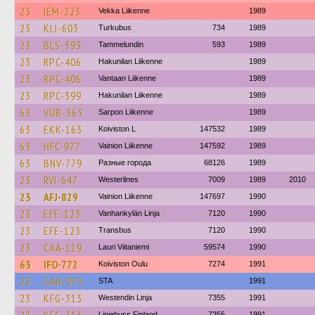
23
IEM-223
Vekka Liikenne
1989
23
KLI-603
Turkubus
734
1989
23
BLS-393
Tammelundin
593
1989
23
RPC-406
Hakunilan Liikenne
1989
23
RPC-406
Vantaan Liikenne
1989
23
RPC-399
Hakunilan Liikenne
1989
63
VUB-363
Sarpon Liikenne
1989
63
EKK-163
Koiviston L
147532
1989
63
HFC-977
Vainion Liikenne
147592
1989
63
BNV-779
Разные города
68126
1989
23
RVI-647
Westerlines
7009
1989
2010
23
AFJ-829
Vainion Liikenne
147697
1990
23
EFE-123
Vanhankylän Linja
7120
1990
23
EFE-123
Transbus
7120
1990
23
CAA-119
Lauri Viitaniemi
59574
1990
63
IFO-772
Koiviston Oulu
7274
1991
23
CAN-975
STA
1991
23
KFG-313
Westendin Linja
7355
1991
Linjebuss Finland
7355
1991