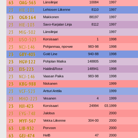
63
OAG-563
Länsilinjat
10084
1997
23
HIE-101
Lehtosen Liikenne
8110
1997
23
OGX-164
Makkonen
88197
1997
23
HIE-103
Savo-Karjalan Linja
8112
1997
23
MIG-502
Länsilinjat
1997
23
USO-523
Korsisaari
1
1998
23
NCJ-146
Pohjanmaa, прочие
983-98
1998
23
GBY-403
Gold Line
940-88
1998
23
HGV-122
Pohjolan Matka
148805
1998
23
EIS-223
Haldin&Rose
148941
1998
23
NCJ-146
Vaasan Paika
983-98
1998
23
KBG-988
Niskanen
1999
23
VCF-523
Artturi Anttila
1999
23
MHO-223
Vesanen
4
1999
23
HJI-423
Korsisaari
24994
03.1999
23
EYG-748
Jalobus
2000
23
MYF-567
Vekka Liikenne
304-00
2000
63
LIB-932
Porvoon
2000
63
GEJ-474
HelB
47
2000