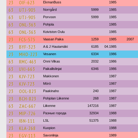
23
OIF-623
EkmanBuss
1985
63
UTJ-905
Norrgård
5999
1985
63
UTJ-905
Porvoon
5999
1985
63
ONL-363
Pohjola
1985
63
ONL-363
Koiviston Oulu
1985
23
FCS-575
Vaasan Paika
1259
1985
2007
23
BYF-323
A & J Hautamäki
6185
04.1985
23
MHO-223
Vesanen
6334
1986
63
RMC-463
Onni Vilkas
2032
1986
63
UVJ-663
Paikallislinjat
6346
1986
23
KJV-723
Makkonen
1987
23
KJV-723
Mörö
1987
23
OOL-823
Paakinaho
240
1987
23
BCH-823
Pohjolan Liikenne
268
1987
63
ZAC-667
Liikenne
147216
1987
23
MIP-726
Разные города
32934
1988
23
IBN-111
LSL
51375
1988
23
KLA-268
Kuopion
1988
23
EGV-113
Savonlinja
1989