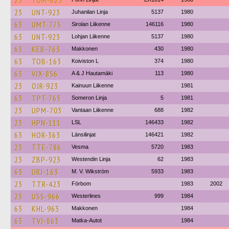
23
TOM-623
23
UNT-923
Juhanilan Linja
5137
1980
63
UMT-775
Sirolan Liikenne
146116
1980
63
UNT-923
Lohjan Liikenne
5137
1980
63
KEB-763
Makkonen
430
1980
63
TOB-163
Koiviston L
374
1980
63
VJX-856
A & J Hautamäki
113
1980
23
OJR-923
Kainuun Liikenne
1981
63
TPT-763
Someron Linja
5
1981
23
UPM-703
Vantaan Liikenne
688
1982
23
HPN-111
LSL
146433
1982
63
HOR-363
Länsilinjat
146421
1982
23
TTE-786
Vesma
5720
1983
23
ZBP-923
Westendin Linja
62
1983
63
URJ-163
M. V. Wikström
5933
1983
23
TTR-423
Förbom
1983
2002
23
USS-966
Westerlines
999
1984
63
KHL-963
Makkonen
1984
63
TVJ-863
Matka-Autot
1984