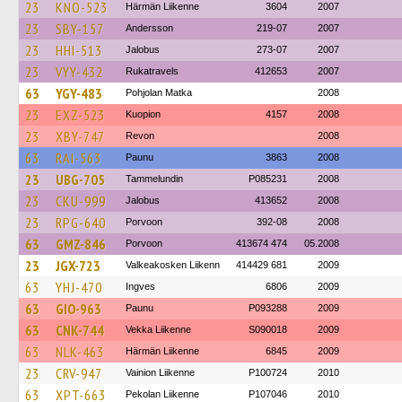
23
KNO-523
Härmän Liikenne
3604
2007
23
SBY-157
Andersson
219-07
2007
23
HHI-513
Jalobus
273-07
2007
23
VYY-432
Rukatravels
412653
2007
63
YGY-483
Pohjolan Matka
2008
23
EXZ-523
Kuopion
4157
2008
23
XBY-747
Revon
2008
63
RAI-563
Paunu
3863
2008
23
UBG-705
Tammelundin
P085231
2008
23
CKU-999
Jalobus
413652
2008
23
RPG-640
Porvoon
392-08
2008
63
GMZ-846
Porvoon
413674 474
05.2008
23
JGX-723
Valkeakosken Liikenn
414429 681
2009
63
YHJ-470
Ingves
6806
2009
63
GIO-963
Paunu
P093288
2009
63
CNK-744
Vekka Liikenne
S090018
2009
63
NLK-463
Härmän Liikenne
6845
2009
23
CRV-947
Vainion Liikenne
P100724
2010
63
XPT-663
Pekolan Liikenne
P107046
2010