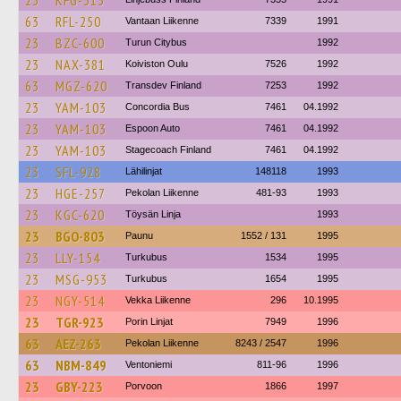
23
KFG-313
63
RFL-250
Vantaan Liikenne
7339
1991
23
BZC-600
Turun Citybus
1992
23
NAX-381
Koiviston Oulu
7526
1992
63
MGZ-620
Transdev Finland
7253
1992
23
YAM-103
Concordia Bus
7461
04.1992
23
YAM-103
Espoon Auto
7461
04.1992
23
YAM-103
Stagecoach Finland
7461
04.1992
23
SFL-928
Lähilinjat
148118
1993
23
HGE-257
Pekolan Liikenne
481-93
1993
23
KGC-620
Töysän Linja
1993
23
BGO-803
Paunu
1552 / 131
1995
23
LLY-154
Turkubus
1534
1995
23
MSG-953
Turkubus
1654
1995
23
NGY-514
Vekka Liikenne
296
10.1995
23
TGR-923
Porin Linjat
7949
1996
63
AEZ-263
Pekolan Liikenne
8243 / 2547
1996
63
NBM-849
Ventoniemi
811-96
1996
23
GBY-223
Porvoon
1866
1997