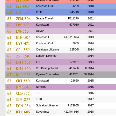
63
LYY-536
63
LYY-603
Koiviston Oulu
4209
2010
63
FOB-531
OTP
945-10
2010
63
ZPM-704
Saaga Travel
P111270
2011
63
ERY-263
Korsisaari
577060
2011
63
EVI-353
Revon
2011
63
NLH-307
Koiviston L
417220 874
2013
63
UYS-471
Koiviston Oulu
3609
2014
63
GPL-552
Oulaisten Liikenne
1350-5
2014
63
ZNR-240
Lehdon Liikenne
2014
63
KMT-635
LSL
127987
2014
63
KMT-855
V-S Bussipalvelut
417406
06.2014
63
NNE-976
Kymen Charterline
417751
08.2014
63
CKT-220
Korsisaari
28620
2015
63
MMC-303
Nyholm
2015
63
CLG-863
TKL
2016
63
JKM-822
TuKL
2017
63
EON-954
Soisalon Liikenne
P172935
2017
63
KTK-605
Savonlinja
421404 936
2018