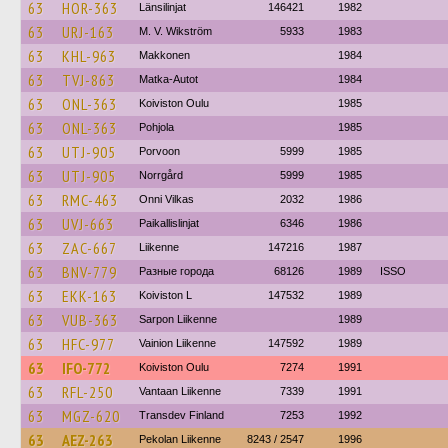
63
HOR-363
Länsilinjat
146421
1982
63
URJ-163
M. V. Wikström
5933
1983
63
KHL-963
Makkonen
1984
63
TVJ-863
Matka-Autot
1984
63
ONL-363
Koiviston Oulu
1985
63
ONL-363
Pohjola
1985
63
UTJ-905
Porvoon
5999
1985
63
UTJ-905
Norrgård
5999
1985
63
RMC-463
Onni Vilkas
2032
1986
63
UVJ-663
Paikallislinjat
6346
1986
63
ZAC-667
Liikenne
147216
1987
63
BNV-779
Разные города
68126
1989
ISSO
63
EKK-163
Koiviston L
147532
1989
63
VUB-363
Sarpon Liikenne
1989
63
HFC-977
Vainion Liikenne
147592
1989
63
IFO-772
Koiviston Oulu
7274
1991
63
RFL-250
Vantaan Liikenne
7339
1991
63
MGZ-620
Transdev Finland
7253
1992
63
AEZ-263
Pekolan Liikenne
8243 / 2547
1996