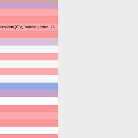
ristiauto (STA): vehicle number 175