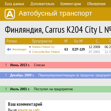
База данных
Дополнительно
Комментарии
Обновления
Автобусный транспорт
Финляндия, Carrus K204 City L 
Регион
Предприятие
№
Гос.№
С...
П
12.2009
06.
Nobina Finland Oy
63
EZF-129
Финляндия
07.2001
12.
Concordia Bus Finland
↑
Июнь 2013 г.
Списан
↑
Декабрь 2009 г.
Перенумерован/передан (в пределах предприят
↑
Июль 2001 г.
Поступил на предприятие
Ваш комментарий
Вы не
вошли на сайт
.