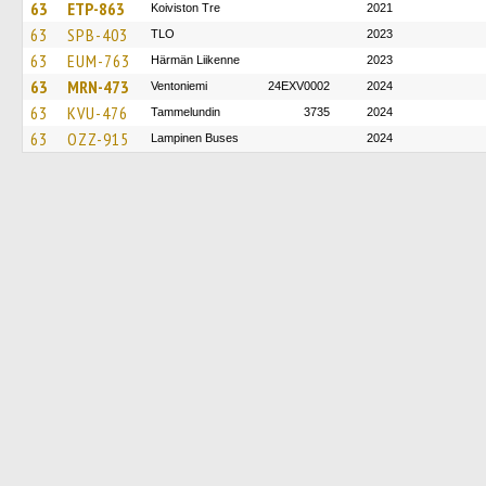
63
ETP-863
Koiviston Tre
2021
63
SPB-403
TLO
2023
63
EUM-763
Härmän Liikenne
2023
63
MRN-473
Ventoniemi
24EXV0002
2024
63
KVU-476
Tammelundin
3735
2024
63
OZZ-915
Lampinen Buses
2024