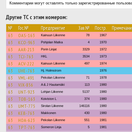
Комментарии могут оставлять только зарегистрированные пользов
Другие ТС с этим номером:
№
Гос.№
Предприятие
Зав.№
Постр.
Примечани
63
OAS-163
Kainuun Liikenne
78
1967
63
KCO-963
Pohjolan Matka
4
1970
63
AAR-213
Porin Linjat
3329
1972
63
TCJ-763
HKL
3534
1973
63
ACV-222
Kainuun Liikenne
497
1974
63
UHE-763
Hj. Holmstrom
1976
63
VML-491
Pekolan Liikenne
71
1978
63
VJX-856
A & J Hautamäki
113
1980
63
UNT-923
Lohjan Liikenne
5137
1980
63
TOB-163
Koiviston L
374
1980
63
UMT-775
Sirolan Liikenne
146116
1980
63
KEB-763
Makkonen
430
1980
63
HOA-623
Pekolan Liikenne
551
1981
63
TPT-763
Someron Linja
5
1981