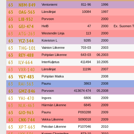
63
NBM-849
Ventoniemi
811-96
1996
63
OAG-563
Länsilinjat
10084
1997
63
LIB-932
Porvoon
2000
63
GEJ-474
HelB
47
2000
Ex. Suomen Tu
63
ATG-263
Westendin Linja
113
2000
63
YCZ-344
Koiviston L
9285
2000
63
THG-101
Vainion Liikenne
703-03
2003
63
REY-488
Pohjolan Liikenne
643-03
06.2003
63
ILV-664
InterKuljetus
411494
10.2005
63
VXR-140
Länsilinjat
11196
2007
63
YGY-483
Pohjolan Matka
2008
63
RAI-563
Paunu
3863
2008
63
GMZ-846
Porvoon
413674 474
05.2008
63
YHJ-470
Ingves
6806
2009
63
NLK-463
Härmän Liikenne
6845
2009
63
GIO-963
Paunu
P093288
2009
63
CNK-744
Vekka Liikenne
S090018
2009
63
XPT-663
Pekolan Liikenne
P107046
2010
Kymen Charterline
873-10
2010