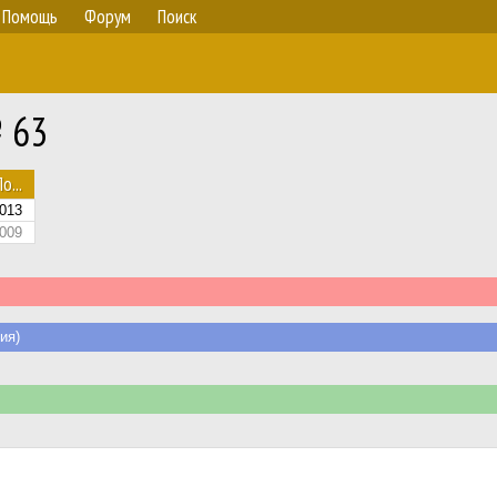
Помощь
Форум
Поиск
№ 63
о...
2013
2009
ия)