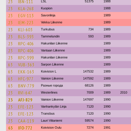
23
IBN-111
LSL
51375
1988
23
KLA-268
Kuopion
1988
23
EGV-113
Savonlinja
1989
23
IEM-223
Vekka Liikenne
1989
23
KLI-603
Turkubus
734
1989
23
BLS-393
Tammelundin
593
1989
23
RPC-406
Hakunilan Liikenne
1989
23
RPC-406
Vantaan Liikenne
1989
23
RPC-399
Hakunilan Liikenne
1989
63
VUB-363
Sarpon Liikenne
1989
63
EKK-163
Koiviston L
147532
1989
63
HFC-977
Vainion Liikenne
147592
1989
63
BNV-779
Разные города
68126
1989
23
RVI-647
Westerlines
7009
1989
2010
23
AFJ-829
Vainion Liikenne
147697
1990
23
EFE-123
Vanhankylän Linja
7120
1990
23
EFE-123
Transbus
7120
1990
23
CAA-119
Lauri Viitaniemi
59574
1990
63
IFO-772
Koiviston Oulu
7274
1991