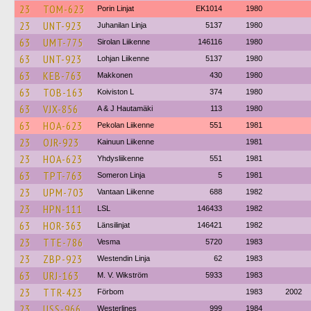
23
TOM-623
Porin Linjat
EK1014
1980
23
UNT-923
Juhanilan Linja
5137
1980
63
UMT-775
Sirolan Liikenne
146116
1980
63
UNT-923
Lohjan Liikenne
5137
1980
63
KEB-763
Makkonen
430
1980
63
TOB-163
Koiviston L
374
1980
63
VJX-856
A & J Hautamäki
113
1980
63
HOA-623
Pekolan Liikenne
551
1981
23
OJR-923
Kainuun Liikenne
1981
23
HOA-623
Yhdysliikenne
551
1981
63
TPT-763
Someron Linja
5
1981
23
UPM-703
Vantaan Liikenne
688
1982
23
HPN-111
LSL
146433
1982
63
HOR-363
Länsilinjat
146421
1982
23
TTE-786
Vesma
5720
1983
23
ZBP-923
Westendin Linja
62
1983
63
URJ-163
M. V. Wikström
5933
1983
23
TTR-423
Förbom
1983
2002
23
USS-966
Westerlines
999
1984