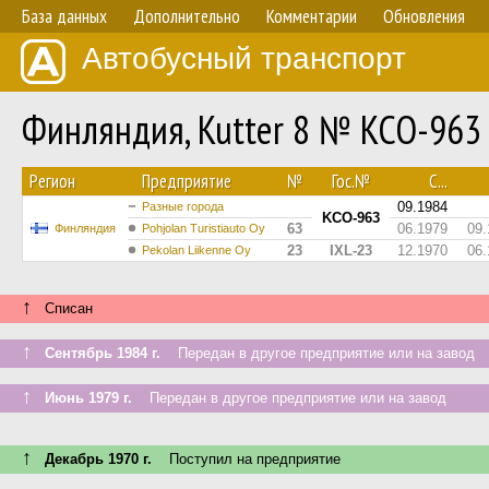
База данных
Дополнительно
Комментарии
Обновления
Автобусный транспорт
Финляндия, Kutter 8 № KCO-963
Регион
Предприятие
№
Гос.№
С...
09.1984
Разные города
KCO-963
63
06.1979
09.
Финляндия
Pohjolan Turistiauto Oy
23
IXL-23
12.1970
06.
Pekolan Liikenne Oy
↑
Списан
↑
Сентябрь 1984 г.
Передан в другое предприятие или на завод
↑
Июнь 1979 г.
Передан в другое предприятие или на завод
↑
Декабрь 1970 г.
Поступил на предприятие