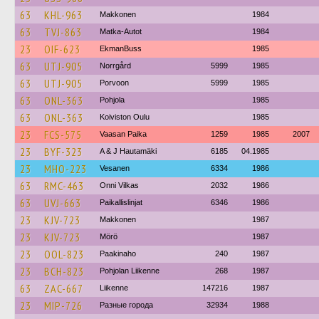
63
KHL-963
Makkonen
1984
63
TVJ-863
Matka-Autot
1984
23
OIF-623
EkmanBuss
1985
63
UTJ-905
Norrgård
5999
1985
63
UTJ-905
Porvoon
5999
1985
63
ONL-363
Pohjola
1985
63
ONL-363
Koiviston Oulu
1985
23
FCS-575
Vaasan Paika
1259
1985
2007
23
BYF-323
A & J Hautamäki
6185
04.1985
23
MHO-223
Vesanen
6334
1986
63
RMC-463
Onni Vilkas
2032
1986
63
UVJ-663
Paikallislinjat
6346
1986
23
KJV-723
Makkonen
1987
23
KJV-723
Mörö
1987
23
OOL-823
Paakinaho
240
1987
23
BCH-823
Pohjolan Liikenne
268
1987
63
ZAC-667
Liikenne
147216
1987
23
MIP-726
Разные города
32934
1988