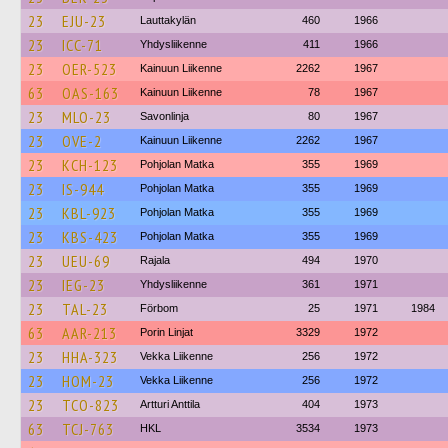
23
EJU-23
Lauttakylän
460
1966
23
ICC-71
Yhdysliikenne
411
1966
23
OER-523
Kainuun Liikenne
2262
1967
63
OAS-163
Kainuun Liikenne
78
1967
23
MLO-23
Savonlinja
80
1967
23
OVE-2
Kainuun Liikenne
2262
1967
23
KCH-123
Pohjolan Matka
355
1969
23
IS-944
Pohjolan Matka
355
1969
23
KBL-923
Pohjolan Matka
355
1969
23
KBS-423
Pohjolan Matka
355
1969
23
UEU-69
Rajala
494
1970
23
IEG-23
Yhdysliikenne
361
1971
23
TAL-23
Förbom
25
1971
1984
63
AAR-213
Porin Linjat
3329
1972
23
HHA-323
Vekka Liikenne
256
1972
23
HOM-23
Vekka Liikenne
256
1972
23
TCO-823
Artturi Anttila
404
1973
63
TCJ-763
HKL
3534
1973