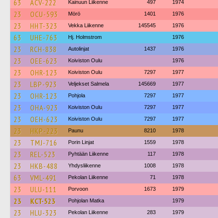
63
ACV-222
Kainuun Liikenne
497
1974
23
OCU-593
Mörö
1401
1976
23
HHT-323
Vekka Liikenne
145545
1976
63
UHE-763
Hj. Holmstrom
1976
23
RCH-838
Autolinjat
1437
1976
23
OEE-623
Koiviston Oulu
1976
23
OHR-123
Koiviston Oulu
7297
1977
23
LBP-923
Veljekset Salmela
145669
1977
23
OHR-123
Pohjola
7297
1977
23
OHA-923
Koiviston Oulu
7297
1977
23
OEH-623
Koiviston Oulu
7297
1977
23
HKP-223
Paunu
8210
1978
23
TMJ-716
Porin Linjat
1559
1978
23
REL-523
Pyhtään Liikenne
117
1978
23
HKB-488
Yhdysliikenne
1008
1978
63
VML-491
Pekolan Liikenne
71
1978
23
ULU-111
Porvoon
1673
1979
23
KCT-523
Pohjolan Matka
1979
23
HLU-323
Pekolan Liikenne
283
1979