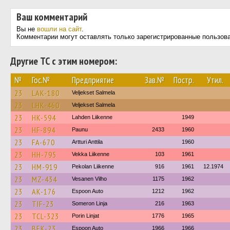
Ваш комментарий
Вы не
вошли на сайт
.
Комментарии могут оставлять только зарегистрированные пользов
Другие ТС с этим номером:
№
Гос.№
Предприятие
Зав.№
Постр.
Утил.
23
LAK-180
Veljekset Salmela
23
LHK-460
Veljekset Salmela
23
HK-594
Lahden Liikenne
1949
23
HF-894
Paunu
2433
1960
23
FA-670
Artturi Anttila
1960
23
HH-795
Vekka Liikenne
103
1961
23
HM-919
Pekolan Liikenne
916
1961
12.1974
23
MZ-434
Vesanen Vilho
1175
1962
23
AK-176
Espoon Auto
1212
1962
23
TIF-23
Someron Linja
216
1963
23
TCL-323
Porin Linjat
1776
1965
23
BEK-23
Espoon Auto
1966
1966