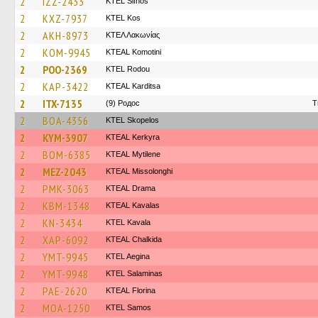
2
IZZ-2433
KTEL Sifnos
2
KXZ-7937
KTEL Kos
2
AKH-8973
ΚΤΕΛ Λακωνίας
2
KOM-9945
KTEAL Komotini
2
POO-2369
ΚΤΕL Rodou
2
KAP-3422
KTEAL Karditsa
2
ITX-7135
(9) Родос
T
2
BOA-4356
KTEL Skopelos
2
KYM-3907
KTEAL Kerkyra
2
BOM-6385
KTEAL Mytilene
2
MEZ-2043
KTEAL Missolonghi
2
PMK-3063
KTEAL Drama
2
KBM-1348
KTEAL Kavalas
2
KN-3434
KTEL Kavala
2
XAP-6092
KTEAL Chalkida
2
YMT-9945
KTEL Aegina
2
YMT-9948
KTEL Salaminas
2
PAE-2620
KTEAL Florina
2
MOA-1250
KTEL Samos