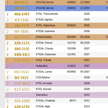
2
EPX-8121
[TheTA] Serres
106832
12.2004
Γ
2
EPX-8121
[TheTA] Serres
106832
12.2004
Γ
2
NHA-8499
KTEL Thessaloniki
2005
2
AIX-1846
KTEAL Agrinio
2005
2
ZNA-9978
KTEL Salaminas
600026
2005
2
INY-3800
KTEAL Ioannina
2006
2
XEH-8317
[ΟΑΣΑ] Αttikis
600459
06.2006
O
2
AZN-1155
KTEAL Patras
110742
08.2006
2
XNO-3102
KTEAL Chania
700398
2007
2
KMX-4422
KTEAL Kalamata
112452
2007
2
TKN-5102
ΚΤΕL Τrikala
2007
2
HellasBus
113622
2007
2
MIX-9545
KTEAL Lamia
600968
04.2007
2
IKE-5913
CSS Athens
2008
O
2
TPZ-4615
KTEL Arcadia
2008
2
KZT-6332
ΚΤΕL Kozani
2009
2
Stamatiou
2010
2
XEK-6009
KTEAL Chalkida
B073
2012
2
AZN-6290
KTEAL Aigio
2014