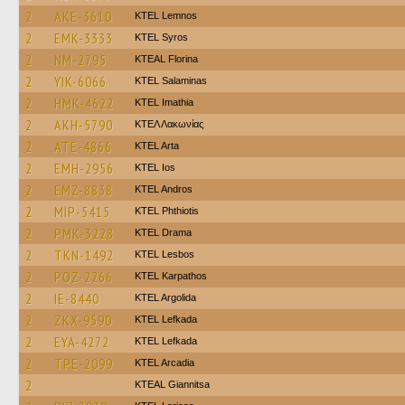
2
AKE-3610
KTEL Lemnos
2
EMK-3333
KTEL Syros
2
NM-2795
KTEAL Florina
2
YIK-6066
KTEL Salaminas
2
HMK-4622
KTEL Imathia
2
AKH-5790
ΚΤΕΛ Λακωνίας
2
ATE-4866
KTEL Arta
2
EMH-2956
KTEL Ios
2
EMZ-8838
KTEL Andros
2
MIP-5415
ΚΤΕL Phthiotis
2
PMK-3228
KTEL Drama
2
TKN-1492
KTEL Lesbos
2
POZ-2266
ΚΤΕL Karpathos
2
IE-8440
KTEL Argolida
2
ZKX-9590
KTEL Lefkada
2
EYA-4272
KTEL Lefkada
2
TPE-2099
KTEL Arcadia
2
KTEAL Giannitsa