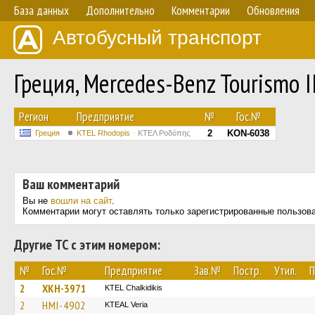
База данных
Дополнительно
Комментарии
Обновления
Автобусный транспорт
Греция, Mercedes-Benz Tourismo 
Регион
Предприятие
№
Гос.№
2
KON-6038
Греция
KTEL Rhodopis
ΚΤΕΛ Ροδόπης
Ваш комментарий
Вы не
вошли на сайт
.
Комментарии могут оставлять только зарегистрированные пользов
Другие ТС с этим номером:
№
Гос.№
Предприятие
Зав.№
Постр.
Утил.
П
2
XKH-3971
ΚΤΕL Chalkidikis
2
HMI-4902
KTEAL Veria