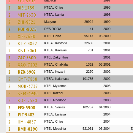
2
YPI-5502
Маруси
1997
2
XIE-1739
KTEAL Chios
1998
2
MIT-2630
KTEAL Lamia
1998
2
ZHI-9821
Маруси
29924
1999
2
POH-8025
DES RODA
41
2000
2
XIE-7680
KTEL Chios
95147
05.2000
2
KTZ-4862
KTEAL Kastoria
32606
2001
2
KBT-5061
KTEAL Kavalas
701
2001
2
ZAZ-5300
KTEL Zakynthos
2001
2
XAO-7202
KTEAL Chalkida
1362
03.2001
2
KZX-6902
KTEAL Kozani
2270
2002
2
KMT-7868
KTEAL Kalamata
101735
2002
2
MOB-3737
KTEL Mykonos
2003
2
KZM-4940
ΚΤΕL Kozani
2003
2
KOZ-2580
KTEL Rhodope
2003
2
EPX-5900
KTEAL Serres
102757
04.2003
2
PIT-9402
KTEAL Larissa
2004
2
HMI-4857
KTEAL Chios
2004
2
KMH-8290
KTEL Messinia
521031
03.2004
Ξ