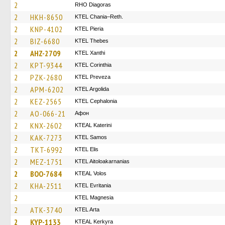
2
RHO Diagoras
2
HKH-8650
KTEL Chania–Reth.
2
KNP-4102
KTEL Pieria
2
BIZ-6680
KTEL Thebes
2
AHZ-2709
KTEL Xanthi
2
KPT-9344
KTEL Corinthia
2
PZK-2680
KTEL Preveza
2
APM-6202
KTEL Argolida
2
KEZ-2565
KTEL Cephalonia
2
AO-066-21
Афон
2
KNX-2602
KTEAL Katerini
2
KAK-7273
KTEL Samos
2
TKT-6992
KTEL Elis
2
MEZ-1751
KTEL Aitoloakarnanias
2
BOO-7684
KTEAL Volos
2
KHA-2511
ΚΤΕL Evritania
2
ΚΤΕL Magnesia
2
ATK-3740
KTEL Arta
2
KYP-1133
KTEAL Kerkyra