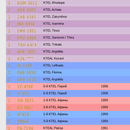
2
KOM-2612
KTEL Rhodope
2
AXX-3002
KTEL Achaia
2
ZAB-6565
KTEL Zakynthos
2
INH-9450
KTEL Ioannina
2
EMH-1881
KTEL Tinos
2
EMZ-6968
KTEL Santorini / Thira
2
TKH-6474
ΚΤΕL Τrikala
2
APK-7802
KTEL Argolida
2
KZK-****
KTEAL Kozani
2
IN-5289
KTEL Lefkada
2
PAB-5858
KTEL Florina
2
APH-7820
KTEL Argolida
2
YZ-4788
5-й KTEL Пирей
1958
2
37933
5-й KTEL Пирей
1958
2
ON-3835
1-й KTEL Афины
1959
2
BZ-9067
3-й KTEL Афины
1959
2
87424
1-й KTEL Афины
1959
2
89866
3-й KTEL Афины
1959
2
PA-7194
KTEAL Patras
1961