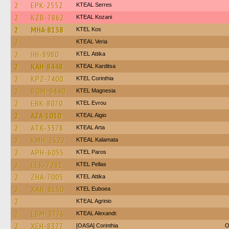
2
EPK-2552
KTEAL Serres
2
KZB-7862
KTEAL Kozani
2
MHA-8138
KTEL Kos
2
KTEAL Veria
2
IHI-8980
KΤΕL Αttika
2
KAH-8448
KTEAL Karditsa
2
KPZ-7400
KTEL Corinthia
2
BOM-9440
ΚΤΕL Magnesia
2
EBK-8070
KTEL Evrou
2
AZA-1010
KTEAL Aigio
2
ATK-3378
KTEAL Arta
2
KMH-2622
KTEAL Kalamata
2
APH-6055
KTEL Paros
2
EEK-7281
KTEL Pellas
2
ZHA-7005
KΤΕL Αttika
2
XAN-8150
ΚΤΕL Euboea
2
KTEAL Agrinio
2
EBM-3776
KTEAL Alexandr.
2
XEH-8377
[OASA] Corinthia
O