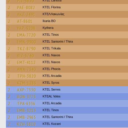
2
PIZ-3830
KTEL Larissa
2
PAE-8082
KTEL Florina
2
AKZ-2491
ΚΤΕΛ Λακωνίας
2
AT-8601
Ikaria BO
2
YKP-9208
Kythera
2
EMA-7720
KTEL Tinos
2
EMN-9900
KTEL Santorini / Thira
2
TKZ-8790
ΚΤΕL Τrikala
2
BIZ-3740
KTEL Naxos
2
EMT-4112
KTEL Naxos
2
AMA-7340
ΚΤΕL Phocis
2
TPH-3820
KTEL Arcadia
2
KZM-1283
KTEL Syros
2
AXP-7330
KTEL Serres
2
BON-3773
KTEAL Volos
2
TPA-6336
KTEL Arcadia
2
EMB-3213
KTEL Tinos
2
EMB-2965
KTEL Santorini / Thira
2
KZH-5810
ΚΤΕL Kozani