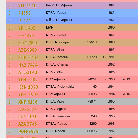
2
YM-4841
6-й KTEL Афины
1961
2
74352
KTEAL Patras
1961
2
97323
6-й KTEL Афины
1961
2
YN-8402
ISAP
1980
2
IP-4893
KTEAL Patras
1981
2
KOA-9880
KTEL Rhodope
39513
1983
2
AZZ-9988
KTEAL Aigio
1991
2
KNH-8402
KTEAL Katerini
67720
12.1991
2
HKZ-7424
KTEAL Chania
1992
2
ATE-3140
KTEAL Arta
1993
2
YEH-7402
OSY Афины
74251
07.1993
2013
2
KZN-1950
KTEAL Ptolemaida
49
1994
2
YEM-4902
OSY Афины
26035
1994
2016
2
XNP-3116
KTEAL Aigio
79974
1995
2
AIK-6022
KTEAL Agrinio
1995
2
INP-1121
KTEAL Ioannina
243
1995
2
AZA-3743
KTEAL Patras
3290
1996
2
POM-3979
ΚΤΕL Rodou
500076
1997