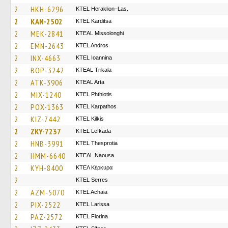
2
HKH-6296
KTEL Heraklion–Las.
2
KAN-2502
ΚΤΕL Karditsa
2
MEK-2841
KTEAL Missolonghi
2
EMN-2643
KTEL Andros
2
INX-4663
KTEL Ioannina
2
BOP-3242
KTEAL Trikala
2
ATK-3906
KTEAL Arta
2
MIX-1240
ΚΤΕL Phthiotis
2
POX-1363
ΚΤΕL Karpathos
2
KIZ-7442
KTEL Kilkis
2
ZKY-7237
KTEL Lefkada
2
HNB-3991
KTEL Thesprotia
2
HMM-6640
KTEAL Naousa
2
KYH-8400
ΚΤΕΛ Κέρκυρα
2
KTEL Serres
2
AZM-5070
KTEL Achaia
2
PIX-2522
KTEL Larissa
2
PAZ-2572
KTEL Florina