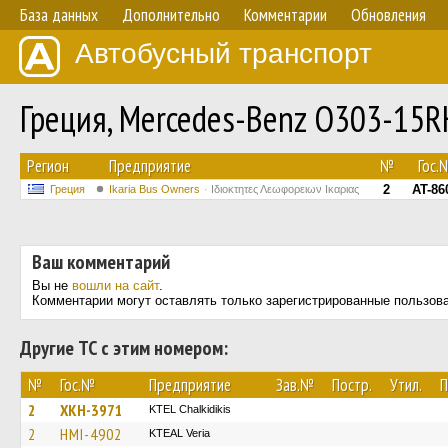
База данных
Дополнительно
Комментарии
Обновления
Автобусный транспорт
Греция, Mercedes-Benz O303-15
Регион
Предприятие
№
Гос.
2
AT-86
Греция
Ikaria Bus Owners
Ιδιοκτητες Λεωφορειων Ικαριας
Ваш комментарий
Вы не
вошли на сайт
.
Комментарии могут оставлять только зарегистрированные пользов
Другие ТС с этим номером:
№
Гос.№
Предприятие
Зав.№
Постр.
Утил.
П
2
XKH-3971
ΚΤΕL Chalkidikis
2
HMI-4902
KTEAL Veria