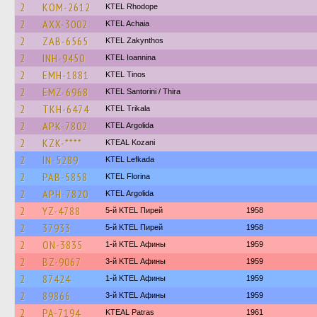
2
KOM-2612
KTEL Rhodope
2
AXX-3002
KTEL Achaia
2
ZAB-6565
KTEL Zakynthos
2
INH-9450
KTEL Ioannina
2
EMH-1881
KTEL Tinos
2
EMZ-6968
KTEL Santorini / Thira
2
TKH-6474
ΚΤΕL Τrikala
2
APK-7802
KTEL Argolida
2
KZK-****
KTEAL Kozani
2
IN-5289
KTEL Lefkada
2
PAB-5858
KTEL Florina
2
APH-7820
KTEL Argolida
2
YZ-4788
5-й KTEL Пирей
1958
2
37933
5-й KTEL Пирей
1958
2
ON-3835
1-й KTEL Афины
1959
2
BZ-9067
3-й KTEL Афины
1959
2
87424
1-й KTEL Афины
1959
2
89866
3-й KTEL Афины
1959
2
PA-7194
KTEAL Patras
1961