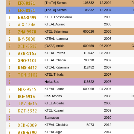
2
EPX-8121
[TheTA] Serres
106832
12.2004
Γ
2
EPX-8121
[TheTA] Serres
106832
12.2004
Γ
2
NHA-8499
KTEL Thessaloniki
2005
2
AIX-1846
KTEAL Agrinio
2005
2
ZNA-9978
KTEL Salaminas
600026
2005
2
INY-3800
KTEAL Ioannina
2006
2
XEH-8317
[ΟΑΣΑ] Αttikis
600459
06.2006
O
2
AZN-1155
KTEAL Patras
110742
08.2006
2
XNO-3102
KTEAL Chania
700398
2007
2
KMX-4422
KTEAL Kalamata
112452
2007
2
TKN-5102
ΚΤΕL Τrikala
2007
2
HellasBus
113622
2007
2
MIX-9545
KTEAL Lamia
600968
04.2007
2
IKE-5913
CSS Athens
2008
O
2
TPZ-4615
KTEL Arcadia
2008
2
KZT-6332
ΚΤΕL Kozani
2009
2
Stamatiou
2010
2
XEK-6009
KTEAL Chalkida
B073
2012
2
AZN-6290
KTEAL Aigio
2014