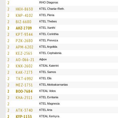
2
RHO Diagoras
2
HKH-8650
KTEL Chania–Reth.
2
KNP-4102
KTEL Pieria
2
BIZ-6680
KTEL Thebes
2
AHZ-2709
KTEL Xanthi
2
KPT-9344
KTEL Corinthia
2
PZK-2680
KTEL Preveza
2
APM-6202
KTEL Argolida
2
KEZ-2565
KTEL Cephalonia
2
AO-066-21
Афон
2
KNX-2602
KTEAL Katerini
2
KAK-7273
KTEL Samos
2
TKT-6992
KTEL Elis
2
MEZ-1751
KTEL Aitoloakarnanias
2
BOO-7684
KTEAL Volos
2
KHA-2511
ΚΤΕL Evritania
2
ΚΤΕL Magnesia
2
ATK-3740
KTEL Arta
2
KYP-1133
KTEAL Kerkyra