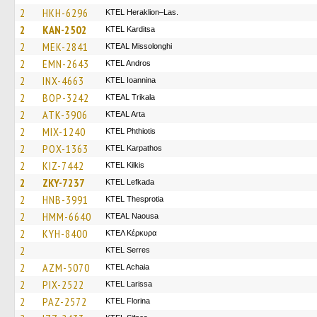
2
HKH-6296
KTEL Heraklion–Las.
2
KAN-2502
ΚΤΕL Karditsa
2
MEK-2841
KTEAL Missolonghi
2
EMN-2643
KTEL Andros
2
INX-4663
KTEL Ioannina
2
BOP-3242
KTEAL Trikala
2
ATK-3906
KTEAL Arta
2
MIX-1240
ΚΤΕL Phthiotis
2
POX-1363
ΚΤΕL Karpathos
2
KIZ-7442
KTEL Kilkis
2
ZKY-7237
KTEL Lefkada
2
HNB-3991
KTEL Thesprotia
2
HMM-6640
KTEAL Naousa
2
KYH-8400
ΚΤΕΛ Κέρκυρα
2
KTEL Serres
2
AZM-5070
KTEL Achaia
2
PIX-2522
KTEL Larissa
2
PAZ-2572
KTEL Florina