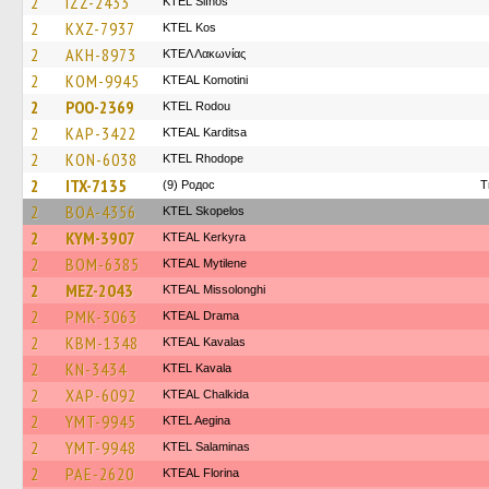
2
IZZ-2433
KTEL Sifnos
2
KXZ-7937
KTEL Kos
2
AKH-8973
ΚΤΕΛ Λακωνίας
2
KOM-9945
KTEAL Komotini
2
POO-2369
ΚΤΕL Rodou
2
KAP-3422
KTEAL Karditsa
2
KON-6038
KTEL Rhodope
2
ITX-7135
(9) Родос
T
2
BOA-4356
KTEL Skopelos
2
KYM-3907
KTEAL Kerkyra
2
BOM-6385
KTEAL Mytilene
2
MEZ-2043
KTEAL Missolonghi
2
PMK-3063
KTEAL Drama
2
KBM-1348
KTEAL Kavalas
2
KN-3434
KTEL Kavala
2
XAP-6092
KTEAL Chalkida
2
YMT-9945
KTEL Aegina
2
YMT-9948
KTEL Salaminas
2
PAE-2620
KTEAL Florina