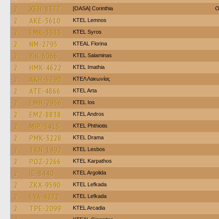
2
XEH-8377
[OASA] Corinthia
O
2
AKE-3610
KTEL Lemnos
2
EMK-3333
KTEL Syros
2
NM-2795
KTEAL Florina
2
YIK-6066
KTEL Salaminas
2
HMK-4622
KTEL Imathia
2
AKH-5790
ΚΤΕΛ Λακωνίας
2
ATE-4866
KTEL Arta
2
EMH-2956
KTEL Ios
2
EMZ-8838
KTEL Andros
2
MIP-5415
ΚΤΕL Phthiotis
2
PMK-3228
KTEL Drama
2
TKN-1492
KTEL Lesbos
2
POZ-2266
ΚΤΕL Karpathos
2
IE-8440
KTEL Argolida
2
ZKX-9590
KTEL Lefkada
2
EYA-4272
KTEL Lefkada
2
TPE-2099
KTEL Arcadia