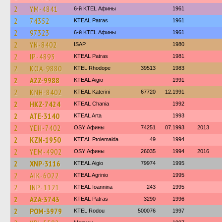
2
YM-4841
6-й KTEL Афины
1961
2
74352
KTEAL Patras
1961
2
97323
6-й KTEL Афины
1961
2
YN-8402
ISAP
1980
2
IP-4893
KTEAL Patras
1981
2
KOA-9880
KTEL Rhodope
39513
1983
2
AZZ-9988
KTEAL Aigio
1991
2
KNH-8402
KTEAL Katerini
67720
12.1991
2
HKZ-7424
KTEAL Chania
1992
2
ATE-3140
KTEAL Arta
1993
2
YEH-7402
OSY Афины
74251
07.1993
2013
2
KZN-1950
KTEAL Ptolemaida
49
1994
2
YEM-4902
OSY Афины
26035
1994
2016
2
XNP-3116
KTEAL Aigio
79974
1995
2
AIK-6022
KTEAL Agrinio
1995
2
INP-1121
KTEAL Ioannina
243
1995
2
AZA-3743
KTEAL Patras
3290
1996
2
POM-3979
ΚΤΕL Rodou
500076
1997