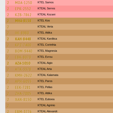
2
MOA-1250
KTEL Samos
2
EPK-2552
KTEAL Serres
2
KZB-7862
KTEAL Kozani
2
MHA-8138
KTEL Kos
2
KTEAL Veria
2
IHI-8980
KΤΕL Αttika
2
KAH-8448
KTEAL Karditsa
2
KPZ-7400
KTEL Corinthia
2
BOM-9440
ΚΤΕL Magnesia
2
EBK-8070
KTEL Evrou
2
AZA-1010
KTEAL Aigio
2
ATK-3378
KTEAL Arta
2
KMH-2622
KTEAL Kalamata
2
APH-6055
KTEL Paros
2
EEK-7281
KTEL Pellas
2
ZHA-7005
KΤΕL Αttika
2
XAN-8150
ΚΤΕL Euboea
2
KTEAL Agrinio
2
EBM-3776
KTEAL Alexandr.