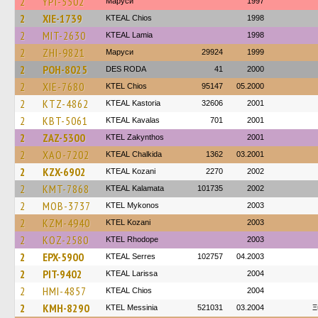
2
YPI-5502
Маруси
1997
2
XIE-1739
KTEAL Chios
1998
2
MIT-2630
KTEAL Lamia
1998
2
ZHI-9821
Маруси
29924
1999
2
POH-8025
DES RODA
41
2000
2
XIE-7680
KTEL Chios
95147
05.2000
2
KTZ-4862
KTEAL Kastoria
32606
2001
2
KBT-5061
KTEAL Kavalas
701
2001
2
ZAZ-5300
KTEL Zakynthos
2001
2
XAO-7202
KTEAL Chalkida
1362
03.2001
2
KZX-6902
KTEAL Kozani
2270
2002
2
KMT-7868
KTEAL Kalamata
101735
2002
2
MOB-3737
KTEL Mykonos
2003
2
KZM-4940
ΚΤΕL Kozani
2003
2
KOZ-2580
KTEL Rhodope
2003
2
EPX-5900
KTEAL Serres
102757
04.2003
2
PIT-9402
KTEAL Larissa
2004
2
HMI-4857
KTEAL Chios
2004
2
KMH-8290
KTEL Messinia
521031
03.2004
Ξ