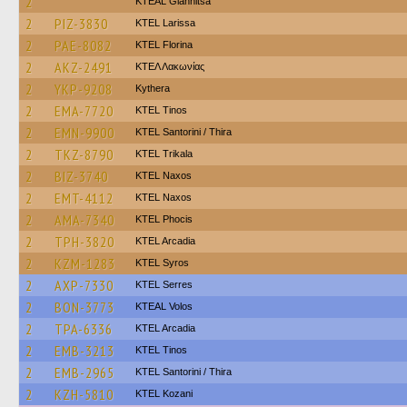
2
KTEAL Giannitsa
2
PIZ-3830
KTEL Larissa
2
PAE-8082
KTEL Florina
2
AKZ-2491
ΚΤΕΛ Λακωνίας
2
YKP-9208
Kythera
2
EMA-7720
KTEL Tinos
2
EMN-9900
KTEL Santorini / Thira
2
TKZ-8790
ΚΤΕL Τrikala
2
BIZ-3740
KTEL Naxos
2
EMT-4112
KTEL Naxos
2
AMA-7340
ΚΤΕL Phocis
2
TPH-3820
KTEL Arcadia
2
KZM-1283
KTEL Syros
2
AXP-7330
KTEL Serres
2
BON-3773
KTEAL Volos
2
TPA-6336
KTEL Arcadia
2
EMB-3213
KTEL Tinos
2
EMB-2965
KTEL Santorini / Thira
2
KZH-5810
ΚΤΕL Kozani