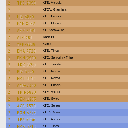
2
TPE-2099
KTEL Arcadia
2
KTEAL Giannitsa
2
PIZ-3830
KTEL Larissa
2
PAE-8082
KTEL Florina
2
AKZ-2491
ΚΤΕΛ Λακωνίας
2
AT-8601
Ikaria BO
2
YKP-9208
Kythera
2
EMA-7720
KTEL Tinos
2
EMN-9900
KTEL Santorini / Thira
2
TKZ-8790
ΚΤΕL Τrikala
2
BIZ-3740
KTEL Naxos
2
EMT-4112
KTEL Naxos
2
AMA-7340
ΚΤΕL Phocis
2
TPH-3820
KTEL Arcadia
2
KZM-1283
KTEL Syros
2
AXP-7330
KTEL Serres
2
BON-3773
KTEAL Volos
2
TPA-6336
KTEL Arcadia
2
EMB-3213
KTEL Tinos