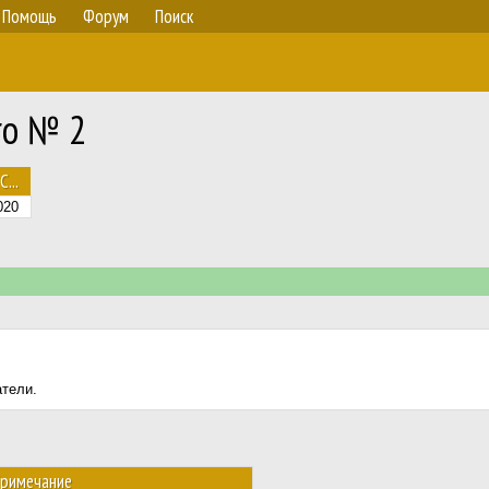
Помощь
Форум
Поиск
ro № 2
С...
020
атели.
римечание