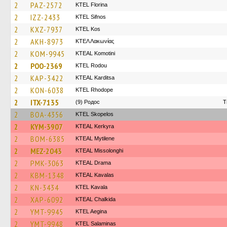
2
PAZ-2572
KTEL Florina
2
IZZ-2433
KTEL Sifnos
2
KXZ-7937
KTEL Kos
2
AKH-8973
ΚΤΕΛ Λακωνίας
2
KOM-9945
KTEAL Komotini
2
POO-2369
ΚΤΕL Rodou
2
KAP-3422
KTEAL Karditsa
2
KON-6038
KTEL Rhodope
2
ITX-7135
(9) Родос
T
2
BOA-4356
KTEL Skopelos
2
KYM-3907
KTEAL Kerkyra
2
BOM-6385
KTEAL Mytilene
2
MEZ-2043
KTEAL Missolonghi
2
PMK-3063
KTEAL Drama
2
KBM-1348
KTEAL Kavalas
2
KN-3434
KTEL Kavala
2
XAP-6092
KTEAL Chalkida
2
YMT-9945
KTEL Aegina
2
YMT-9948
KTEL Salaminas