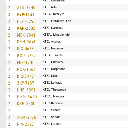
2
ΚΤΕL Magnesia
2
ATK-3740
KTEL Arta
2
KYP-1133
KTEAL Kerkyra
2
HKH-6296
KTEL Heraklion–Las.
2
KAN-2502
ΚΤΕL Karditsa
2
MEK-2841
KTEAL Missolonghi
2
EMN-2643
KTEL Andros
2
INX-4663
KTEL Ioannina
2
BOP-3242
KTEAL Trikala
2
MIX-1240
ΚΤΕL Phthiotis
2
POX-1363
ΚΤΕL Karpathos
2
KIZ-7442
KTEL Kilkis
2
ZKY-7237
KTEL Lefkada
2
HNB-3991
KTEL Thesprotia
2
HMM-6640
KTEAL Naousa
2
KYH-8400
ΚΤΕΛ Κέρκυρα
2
KTEL Serres
2
AZM-5070
KTEL Achaia
2
PIX-2522
KTEL Larissa