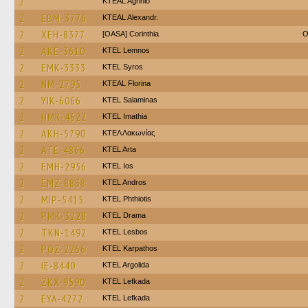
2
KTEAL Agrinio
2
EBM-3776
KTEAL Alexandr.
2
XEH-8377
[OASA] Corinthia
O
2
AKE-3610
KTEL Lemnos
2
EMK-3333
KTEL Syros
2
NM-2795
KTEAL Florina
2
YIK-6066
KTEL Salaminas
2
HMK-4622
KTEL Imathia
2
AKH-5790
ΚΤΕΛ Λακωνίας
2
ATE-4866
KTEL Arta
2
EMH-2956
KTEL Ios
2
EMZ-8838
KTEL Andros
2
MIP-5415
ΚΤΕL Phthiotis
2
PMK-3228
KTEL Drama
2
TKN-1492
KTEL Lesbos
2
POZ-2266
ΚΤΕL Karpathos
2
IE-8440
KTEL Argolida
2
ZKX-9590
KTEL Lefkada
2
EYA-4272
KTEL Lefkada