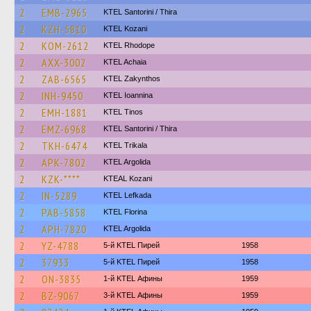
2
EMB-2965
KTEL Santorini / Thira
2
KZH-5810
ΚΤΕL Kozani
2
KOM-2612
KTEL Rhodope
2
AXX-3002
KTEL Achaia
2
ZAB-6565
KTEL Zakynthos
2
INH-9450
KTEL Ioannina
2
EMH-1881
KTEL Tinos
2
EMZ-6968
KTEL Santorini / Thira
2
TKH-6474
ΚΤΕL Τrikala
2
APK-7802
KTEL Argolida
2
KZK-****
KTEAL Kozani
2
IN-5289
KTEL Lefkada
2
PAB-5858
KTEL Florina
2
APH-7820
KTEL Argolida
2
YZ-4788
5-й KTEL Пирей
1958
2
37933
5-й KTEL Пирей
1958
2
ON-3835
1-й KTEL Афины
1959
2
BZ-9067
3-й KTEL Афины
1959