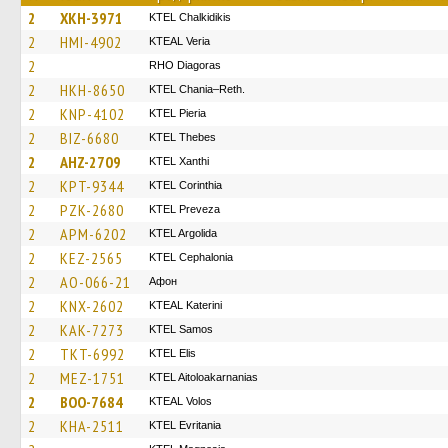
2
XKH-3971
ΚΤΕL Chalkidikis
2
HMI-4902
KTEAL Veria
2
RHO Diagoras
2
HKH-8650
KTEL Chania–Reth.
2
KNP-4102
KTEL Pieria
2
BIZ-6680
KTEL Thebes
2
AHZ-2709
KTEL Xanthi
2
KPT-9344
KTEL Corinthia
2
PZK-2680
KTEL Preveza
2
APM-6202
KTEL Argolida
2
KEZ-2565
KTEL Cephalonia
2
AO-066-21
Афон
2
KNX-2602
KTEAL Katerini
2
KAK-7273
KTEL Samos
2
TKT-6992
KTEL Elis
2
MEZ-1751
KTEL Aitoloakarnanias
2
BOO-7684
KTEAL Volos
2
KHA-2511
ΚΤΕL Evritania