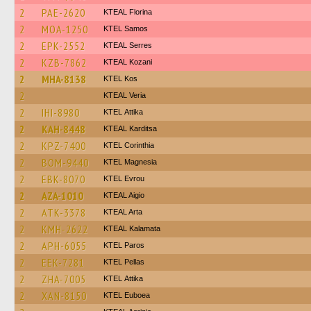
2
PAE-2620
KTEAL Florina
2
MOA-1250
KTEL Samos
2
EPK-2552
KTEAL Serres
2
KZB-7862
KTEAL Kozani
2
MHA-8138
KTEL Kos
2
KTEAL Veria
2
IHI-8980
KΤΕL Αttika
2
KAH-8448
KTEAL Karditsa
2
KPZ-7400
KTEL Corinthia
2
BOM-9440
ΚΤΕL Magnesia
2
EBK-8070
KTEL Evrou
2
AZA-1010
KTEAL Aigio
2
ATK-3378
KTEAL Arta
2
KMH-2622
KTEAL Kalamata
2
APH-6055
KTEL Paros
2
EEK-7281
KTEL Pellas
2
ZHA-7005
KΤΕL Αttika
2
XAN-8150
ΚΤΕL Euboea