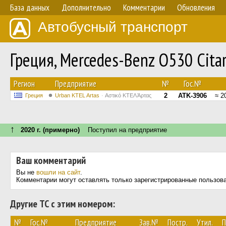
База данных
Дополнительно
Комментарии
Обновления
Автобусный транспорт
Греция, Mercedes-Benz O530 Cita
Регион
Предприятие
№
Гос.№
2
ATK-3906
≈ 2
Греция
Urban KTEL Artas
Αστικό ΚΤΕΛ Άρτας
↑
2020 г. (примерно)
Поступил на предприятие
Ваш комментарий
Вы не
вошли на сайт
.
Комментарии могут оставлять только зарегистрированные пользов
Другие ТС с этим номером:
№
Гос.№
Предприятие
Зав.№
Постр.
Утил.
П