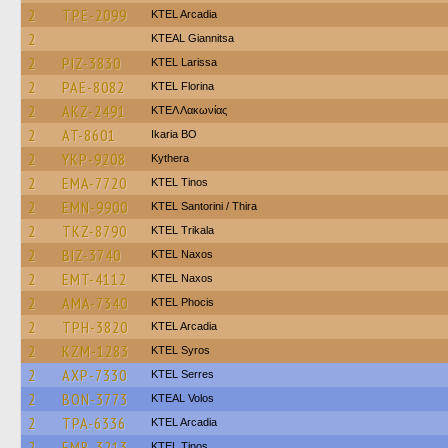
2
TPE-2099
KTEL Arcadia
2
KTEAL Giannitsa
2
PIZ-3830
KTEL Larissa
2
PAE-8082
KTEL Florina
2
AKZ-2491
ΚΤΕΛ Λακωνίας
2
AT-8601
Ikaria BO
2
YKP-9208
Kythera
2
EMA-7720
KTEL Tinos
2
EMN-9900
KTEL Santorini / Thira
2
TKZ-8790
ΚΤΕL Τrikala
2
BIZ-3740
KTEL Naxos
2
EMT-4112
KTEL Naxos
2
AMA-7340
ΚΤΕL Phocis
2
TPH-3820
KTEL Arcadia
2
KZM-1283
KTEL Syros
2
AXP-7330
KTEL Serres
2
BON-3773
KTEAL Volos
2
TPA-6336
KTEL Arcadia
2
EMB-3213
KTEL Tinos