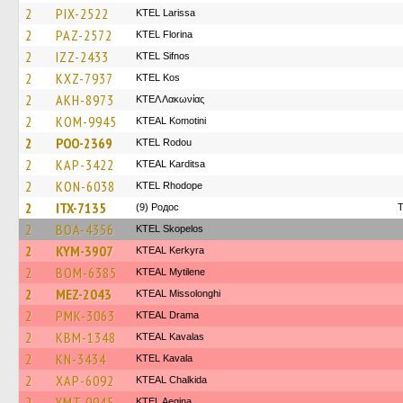
2
PIX-2522
KTEL Larissa
2
PAZ-2572
KTEL Florina
2
IZZ-2433
KTEL Sifnos
2
KXZ-7937
KTEL Kos
2
AKH-8973
ΚΤΕΛ Λακωνίας
2
KOM-9945
KTEAL Komotini
2
POO-2369
ΚΤΕL Rodou
2
KAP-3422
KTEAL Karditsa
2
KON-6038
KTEL Rhodope
2
ITX-7135
(9) Родос
T
2
BOA-4356
KTEL Skopelos
2
KYM-3907
KTEAL Kerkyra
2
BOM-6385
KTEAL Mytilene
2
MEZ-2043
KTEAL Missolonghi
2
PMK-3063
KTEAL Drama
2
KBM-1348
KTEAL Kavalas
2
KN-3434
KTEL Kavala
2
XAP-6092
KTEAL Chalkida
2
YMT-9945
KTEL Aegina