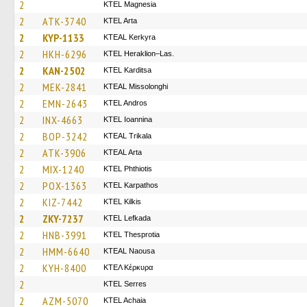
2
ΚΤΕL Magnesia
2
ATK-3740
KTEL Arta
2
KYP-1133
KTEAL Kerkyra
2
HKH-6296
KTEL Heraklion–Las.
2
KAN-2502
ΚΤΕL Karditsa
2
MEK-2841
KTEAL Missolonghi
2
EMN-2643
KTEL Andros
2
INX-4663
KTEL Ioannina
2
BOP-3242
KTEAL Trikala
2
ATK-3906
KTEAL Arta
2
MIX-1240
ΚΤΕL Phthiotis
2
POX-1363
ΚΤΕL Karpathos
2
KIZ-7442
KTEL Kilkis
2
ZKY-7237
KTEL Lefkada
2
HNB-3991
KTEL Thesprotia
2
HMM-6640
KTEAL Naousa
2
KYH-8400
ΚΤΕΛ Κέρκυρα
2
KTEL Serres
2
AZM-5070
KTEL Achaia