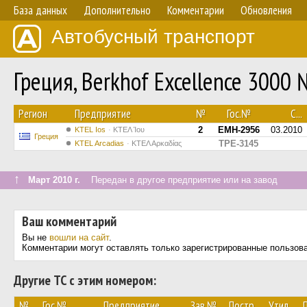
База данных
Дополнительно
Комментарии
Обновления
Автобусный транспорт
Греция, Berkhof Excellence 3000 
Регион
Предприятие
№
Гос.№
С...
2
EMH-2956
03.2010
KTEL Ios
ΚΤΕΛ Ίου
Греция
TPE-3145
KTEL Arcadias
ΚΤΕΛ Αρκαδίας
↑
Март 2010 г.
Передан в другое предприятие или на завод
Ваш комментарий
Вы не
вошли на сайт
.
Комментарии могут оставлять только зарегистрированные пользов
Другие ТС с этим номером:
№
Гос.№
Предприятие
Зав.№
Постр.
Утил.