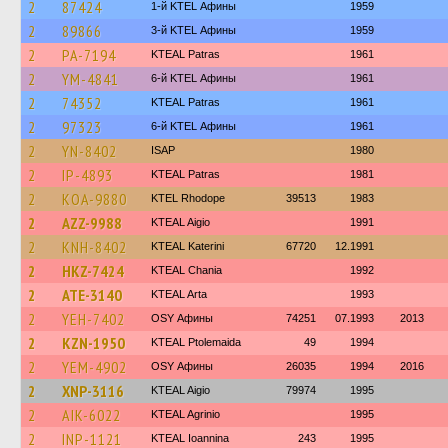
2
87424
1-й KTEL Афины
1959
2
89866
3-й KTEL Афины
1959
2
PA-7194
KTEAL Patras
1961
2
YM-4841
6-й KTEL Афины
1961
2
74352
KTEAL Patras
1961
2
97323
6-й KTEL Афины
1961
2
YN-8402
ISAP
1980
2
IP-4893
KTEAL Patras
1981
2
KOA-9880
KTEL Rhodope
39513
1983
2
AZZ-9988
KTEAL Aigio
1991
2
KNH-8402
KTEAL Katerini
67720
12.1991
2
HKZ-7424
KTEAL Chania
1992
2
ATE-3140
KTEAL Arta
1993
2
YEH-7402
OSY Афины
74251
07.1993
2013
2
KZN-1950
KTEAL Ptolemaida
49
1994
2
YEM-4902
OSY Афины
26035
1994
2016
2
XNP-3116
KTEAL Aigio
79974
1995
2
AIK-6022
KTEAL Agrinio
1995
2
INP-1121
KTEAL Ioannina
243
1995