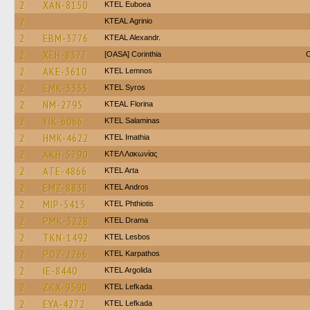
2
XAN-8150
ΚΤΕL Euboea
2
KTEAL Agrinio
2
EBM-3776
KTEAL Alexandr.
2
XEH-8377
[OASA] Corinthia
O
2
AKE-3610
KTEL Lemnos
2
EMK-3333
KTEL Syros
2
NM-2795
KTEAL Florina
2
YIK-6066
KTEL Salaminas
2
HMK-4622
KTEL Imathia
2
AKH-5790
ΚΤΕΛ Λακωνίας
2
ATE-4866
KTEL Arta
2
EMZ-8838
KTEL Andros
2
MIP-5415
ΚΤΕL Phthiotis
2
PMK-3228
KTEL Drama
2
TKN-1492
KTEL Lesbos
2
POZ-2266
ΚΤΕL Karpathos
2
IE-8440
KTEL Argolida
2
ZKX-9590
KTEL Lefkada
2
EYA-4272
KTEL Lefkada