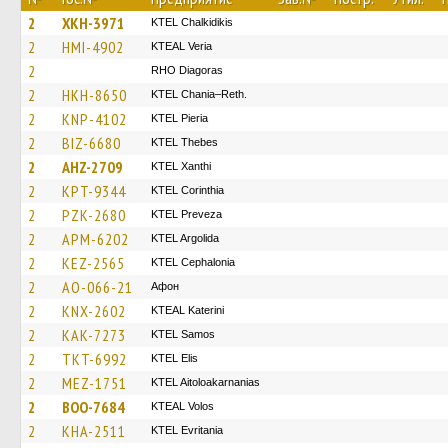
2
XKH-3971
ΚΤΕL Chalkidikis
2
HMI-4902
KTEAL Veria
2
RHO Diagoras
2
HKH-8650
KTEL Chania–Reth.
2
KNP-4102
KTEL Pieria
2
BIZ-6680
KTEL Thebes
2
AHZ-2709
KTEL Xanthi
2
KPT-9344
KTEL Corinthia
2
PZK-2680
KTEL Preveza
2
APM-6202
KTEL Argolida
2
KEZ-2565
KTEL Cephalonia
2
AO-066-21
Афон
2
KNX-2602
KTEAL Katerini
2
KAK-7273
KTEL Samos
2
TKT-6992
KTEL Elis
2
MEZ-1751
KTEL Aitoloakarnanias
2
BOO-7684
KTEAL Volos
2
KHA-2511
ΚΤΕL Evritania