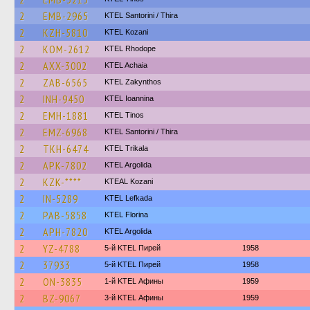
2
EMB-2965
KTEL Santorini / Thira
2
KZH-5810
ΚΤΕL Kozani
2
KOM-2612
KTEL Rhodope
2
AXX-3002
KTEL Achaia
2
ZAB-6565
KTEL Zakynthos
2
INH-9450
KTEL Ioannina
2
EMH-1881
KTEL Tinos
2
EMZ-6968
KTEL Santorini / Thira
2
TKH-6474
ΚΤΕL Τrikala
2
APK-7802
KTEL Argolida
2
KZK-****
KTEAL Kozani
2
IN-5289
KTEL Lefkada
2
PAB-5858
KTEL Florina
2
APH-7820
KTEL Argolida
2
YZ-4788
5-й KTEL Пирей
1958
2
37933
5-й KTEL Пирей
1958
2
ON-3835
1-й KTEL Афины
1959
2
BZ-9067
3-й KTEL Афины
1959