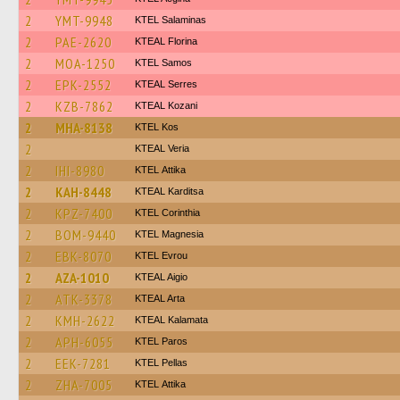
2
YMT-9948
KTEL Salaminas
2
PAE-2620
KTEAL Florina
2
MOA-1250
KTEL Samos
2
EPK-2552
KTEAL Serres
2
KZB-7862
KTEAL Kozani
2
MHA-8138
KTEL Kos
2
KTEAL Veria
2
IHI-8980
KΤΕL Αttika
2
KAH-8448
KTEAL Karditsa
2
KPZ-7400
KTEL Corinthia
2
BOM-9440
ΚΤΕL Magnesia
2
EBK-8070
KTEL Evrou
2
AZA-1010
KTEAL Aigio
2
ATK-3378
KTEAL Arta
2
KMH-2622
KTEAL Kalamata
2
APH-6055
KTEL Paros
2
EEK-7281
KTEL Pellas
2
ZHA-7005
KΤΕL Αttika