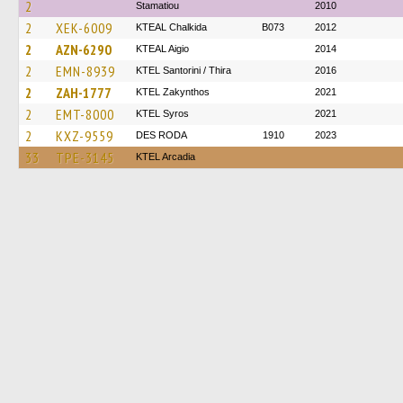
2
Stamatiou
2010
2
XEK-6009
KTEAL Chalkida
B073
2012
2
AZN-6290
KTEAL Aigio
2014
2
EMN-8939
KTEL Santorini / Thira
2016
2
ZAH-1777
KTEL Zakynthos
2021
2
EMT-8000
KTEL Syros
2021
2
KXZ-9559
DES RODA
1910
2023
33
TPE-3145
KTEL Arcadia