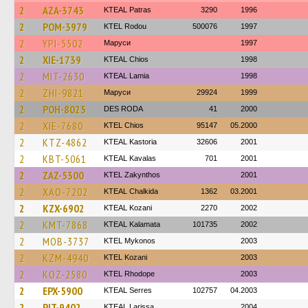
2
AZA-3743
KTEAL Patras
3290
1996
2
POM-3979
ΚΤΕL Rodou
500076
1997
2
YPI-5502
Маруси
1997
2
XIE-1739
KTEAL Chios
1998
2
MIT-2630
KTEAL Lamia
1998
2
ZHI-9821
Маруси
29924
1999
2
POH-8025
DES RODA
41
2000
2
XIE-7680
KTEL Chios
95147
05.2000
2
KTZ-4862
KTEAL Kastoria
32606
2001
2
KBT-5061
KTEAL Kavalas
701
2001
2
ZAZ-5300
KTEL Zakynthos
2001
2
XAO-7202
KTEAL Chalkida
1362
03.2001
2
KZX-6902
KTEAL Kozani
2270
2002
2
KMT-7868
KTEAL Kalamata
101735
2002
2
MOB-3737
KTEL Mykonos
2003
2
KZM-4940
ΚΤΕL Kozani
2003
2
KOZ-2580
KTEL Rhodope
2003
2
EPX-5900
KTEAL Serres
102757
04.2003
2
PIT-9402
KTEAL Larissa
2004