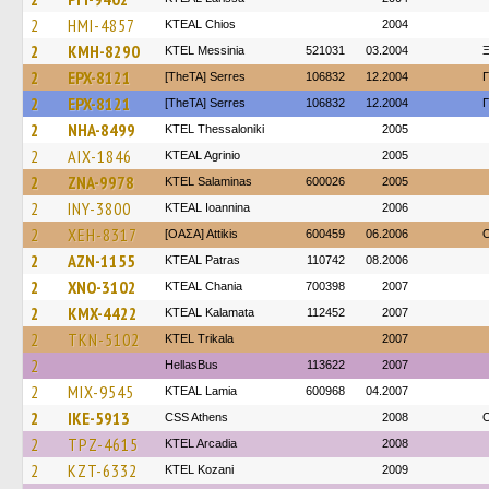
2
HMI-4857
KTEAL Chios
2004
2
KMH-8290
KTEL Messinia
521031
03.2004
Ξ
2
EPX-8121
[TheTA] Serres
106832
12.2004
Γ
2
EPX-8121
[TheTA] Serres
106832
12.2004
Γ
2
NHA-8499
KTEL Thessaloniki
2005
2
AIX-1846
KTEAL Agrinio
2005
2
ZNA-9978
KTEL Salaminas
600026
2005
2
INY-3800
KTEAL Ioannina
2006
2
XEH-8317
[ΟΑΣΑ] Αttikis
600459
06.2006
O
2
AZN-1155
KTEAL Patras
110742
08.2006
2
XNO-3102
KTEAL Chania
700398
2007
2
KMX-4422
KTEAL Kalamata
112452
2007
2
TKN-5102
ΚΤΕL Τrikala
2007
2
HellasBus
113622
2007
2
MIX-9545
KTEAL Lamia
600968
04.2007
2
IKE-5913
CSS Athens
2008
O
2
TPZ-4615
KTEL Arcadia
2008
2
KZT-6332
ΚΤΕL Kozani
2009