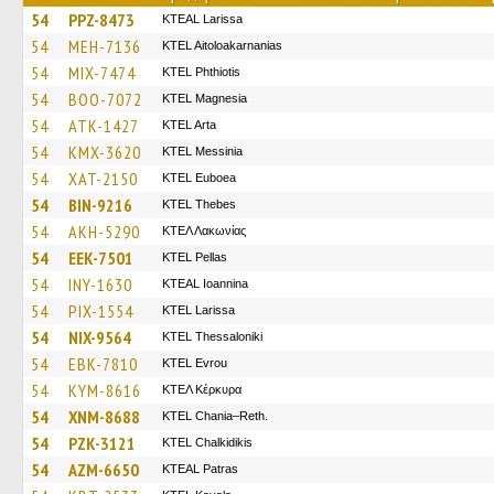
54
PPZ-8473
KTEAL Larissa
54
MEH-7136
KTEL Aitoloakarnanias
54
MIX-7474
ΚΤΕL Phthiotis
54
BOO-7072
ΚΤΕL Magnesia
54
ATK-1427
KTEL Arta
54
KMX-3620
KTEL Messinia
54
XAT-2150
ΚΤΕL Euboea
54
BIN-9216
KTEL Thebes
54
AKH-5290
ΚΤΕΛ Λακωνίας
54
EEK-7501
KTEL Pellas
54
INY-1630
KTEAL Ioannina
54
PIX-1554
KTEL Larissa
54
NIX-9564
KTEL Thessaloniki
54
EBK-7810
KTEL Evrou
54
KYM-8616
ΚΤΕΛ Κέρκυρα
54
XNM-8688
KTEL Chania–Reth.
54
PZK-3121
ΚΤΕL Chalkidikis
54
AZM-6650
KTEAL Patras