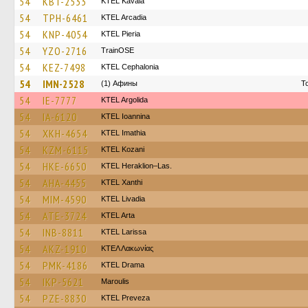
54
KBT-2533
KTEL Kavala
54
TPH-6461
KTEL Arcadia
54
KNP-4054
KTEL Pieria
54
YZO-2716
TrainΟSE
54
KEZ-7498
KTEL Cephalonia
54
IMN-2528
(1) Афины
Τ
54
IE-7777
KTEL Argolida
54
IA-6120
KTEL Ioannina
54
XKH-4654
KTEL Imathia
54
KZM-6115
ΚΤΕL Kozani
54
HKE-6650
KTEL Heraklion–Las.
54
AHA-4455
KTEL Xanthi
54
MIM-4590
KTEL Livadia
54
ATE-3724
KTEL Arta
54
INB-8811
KTEL Larissa
54
AKZ-1910
ΚΤΕΛ Λακωνίας
54
PMK-4186
KTEL Drama
54
IKP-5621
Maroulis
54
PZE-8830
KTEL Preveza