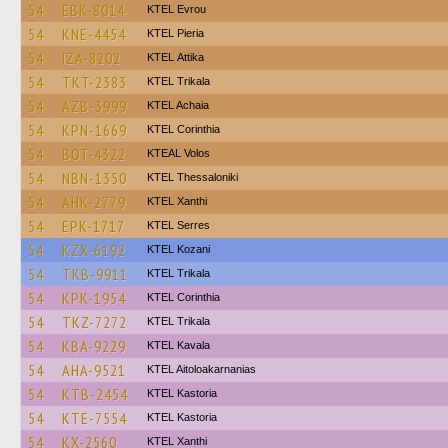
54
EBK-8014
KTEL Evrou
54
KNE-4454
KTEL Pieria
54
IZA-8202
KΤΕL Αttika
54
TKT-2383
ΚΤΕL Τrikala
54
AZB-3999
KTEL Achaia
54
KPN-1669
KTEL Corinthia
54
BOT-4322
KTEAL Volos
54
NBN-1350
KTEL Thessaloniki
54
AHK-2779
KTEL Xanthi
54
EPK-1717
KTEL Serres
54
KZX-6192
ΚΤΕL Kozani
54
TKB-9911
ΚΤΕL Τrikala
54
KPK-1954
KTEL Corinthia
54
TKZ-7272
ΚΤΕL Τrikala
54
KBA-9229
KTEL Kavala
54
AHA-9521
KTEL Aitoloakarnanias
54
KTB-2454
KTEL Kastoria
54
KTE-7554
KTEL Kastoria
54
KX-2560
KTEL Xanthi