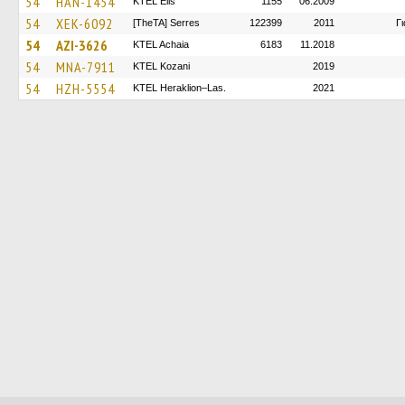
54
HAN-1454
KTEL Elis
1155
06.2009
54
XEK-6092
[TheTA] Serres
122399
2011
Γ
54
AZI-3626
KTEL Achaia
6183
11.2018
54
MNA-7911
ΚΤΕL Kozani
2019
54
HZH-5554
KTEL Heraklion–Las.
2021