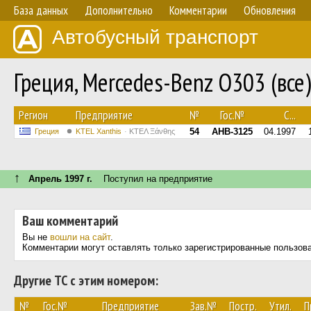
База данных
Дополнительно
Комментарии
Обновления
Автобусный транспорт
Греция, Mercedes-Benz O303 (все
Регион
Предприятие
№
Гос.№
С...
54
AHB-3125
04.1997
Греция
KTEL Xanthis
ΚΤΕΛ Ξάνθης
↑
Апрель 1997 г.
Поступил на предприятие
Ваш комментарий
Вы не
вошли на сайт
.
Комментарии могут оставлять только зарегистрированные пользов
Другие ТС с этим номером:
№
Гос.№
Предприятие
Зав.№
Постр.
Утил.
П