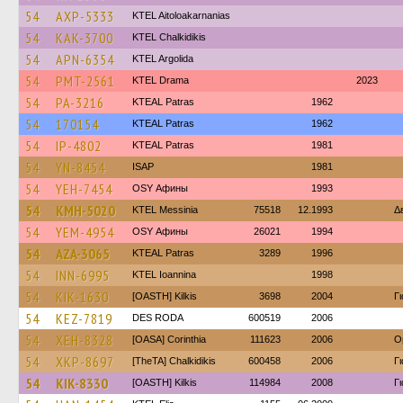
54
AXP-5333
KTEL Aitoloakarnanias
54
KAK-3700
ΚΤΕL Chalkidikis
54
APN-6354
KTEL Argolida
54
PMT-2561
KTEL Drama
2023
54
PA-3216
KTEAL Patras
1962
54
170154
KTEAL Patras
1962
54
IP-4802
KTEAL Patras
1981
54
YN-8454
ISAP
1981
54
YEH-7454
OSY Афины
1993
54
KMH-5020
KTEL Messinia
75518
12.1993
Δ
54
YEM-4954
OSY Афины
26021
1994
54
AZA-3065
KTEAL Patras
3289
1996
54
INN-6995
KTEL Ioannina
1998
54
KIK-1630
[OASTH] Kilkis
3698
2004
Γ
54
KEZ-7819
DES RODA
600519
2006
54
XEH-8328
[OASA] Corinthia
111623
2006
O
54
XKP-8697
[TheTA] Chalkidikis
600458
2006
Γ
54
KIK-8330
[OASTH] Kilkis
114984
2008
Γ