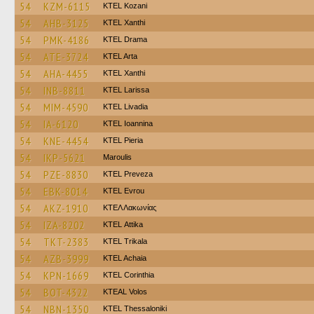
54
KZM-6115
ΚΤΕL Kozani
54
AHB-3125
KTEL Xanthi
54
PMK-4186
KTEL Drama
54
ATE-3724
KTEL Arta
54
AHA-4455
KTEL Xanthi
54
INB-8811
KTEL Larissa
54
MIM-4590
KTEL Livadia
54
IA-6120
KTEL Ioannina
54
KNE-4454
KTEL Pieria
54
IKP-5621
Maroulis
54
PZE-8830
KTEL Preveza
54
EBK-8014
KTEL Evrou
54
AKZ-1910
ΚΤΕΛ Λακωνίας
54
IZA-8202
KΤΕL Αttika
54
TKT-2383
ΚΤΕL Τrikala
54
AZB-3999
KTEL Achaia
54
KPN-1669
KTEL Corinthia
54
BOT-4322
KTEAL Volos
54
NBN-1350
KTEL Thessaloniki