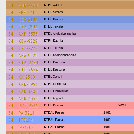
54
AHK-2779
KTEL Xanthi
54
EPK-1717
KTEL Serres
54
KZX-6192
ΚΤΕL Kozani
54
TKB-9911
ΚΤΕL Τrikala
54
AXP-5333
KTEL Aitoloakarnanias
54
KBA-9229
KTEL Kavala
54
TKZ-7272
ΚΤΕL Τrikala
54
AHA-9521
KTEL Aitoloakarnanias
54
KTB-2454
KTEL Kastoria
54
KTE-7554
KTEL Kastoria
54
KX-2560
KTEL Xanthi
54
KPK-1954
KTEL Corinthia
54
KAK-3700
ΚΤΕL Chalkidikis
54
APN-6354
KTEL Argolida
54
PMT-2561
KTEL Drama
2023
54
PA-3216
KTEAL Patras
1962
54
170154
KTEAL Patras
1962
54
IP-4802
KTEAL Patras
1981