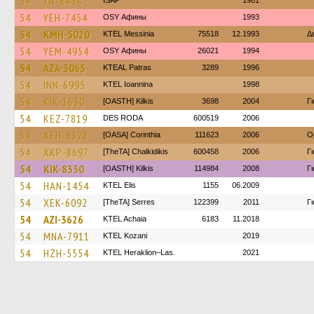
54
YN-8454
ISAP
1981
54
YEH-7454
OSY Афины
1993
54
KMH-5020
KTEL Messinia
75518
12.1993
Δ
54
YEM-4954
OSY Афины
26021
1994
54
AZA-3065
KTEAL Patras
3289
1996
54
INN-6995
KTEL Ioannina
1998
54
KIK-1630
[OASTH] Kilkis
3698
2004
Γ
54
KEZ-7819
DES RODA
600519
2006
54
XEH-8328
[OASA] Corinthia
111623
2006
O
54
XKP-8697
[TheTA] Chalkidikis
600458
2006
Γ
54
KIK-8330
[OASTH] Kilkis
114984
2008
Γ
54
HAN-1454
KTEL Elis
1155
06.2009
54
XEK-6092
[TheTA] Serres
122399
2011
Γ
54
AZI-3626
KTEL Achaia
6183
11.2018
54
MNA-7911
ΚΤΕL Kozani
2019
54
HZH-5554
KTEL Heraklion–Las.
2021