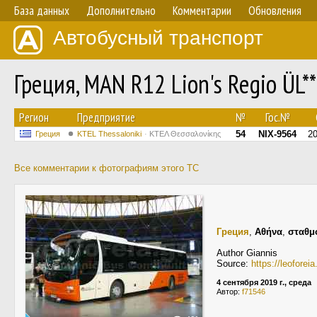
База данных
Дополнительно
Комментарии
Обновления
Автобусный транспорт
Греция, MAN R12 Lion's Regio ÜL*
Регион
Предприятие
№
Гос.№
54
NIX-9564
2
Греция
KTEL Thessaloniki
ΚΤΕΛ Θεσσαλονίκης
Все комментарии к фотографиям этого ТС
Греция
,
Αθήνα
,
σταθμ
Author Giannis
Source:
https://leofore
4 сентября 2019 г., среда
Автор:
f71546