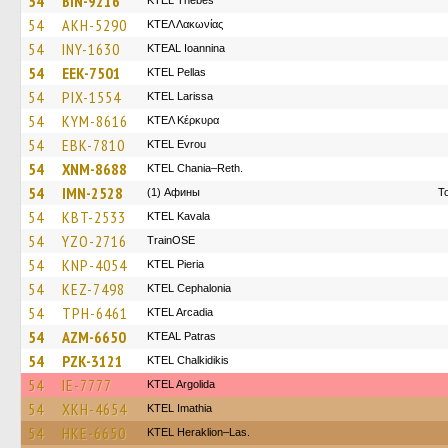
54
BIN-9216
KTEL Thebes
54
AKH-5290
ΚΤΕΛ Λακωνίας
54
INY-1630
KTEAL Ioannina
54
EEK-7501
KTEL Pellas
54
PIX-1554
KTEL Larissa
54
KYM-8616
ΚΤΕΛ Κέρκυρα
54
EBK-7810
KTEL Evrou
54
XNM-8688
KTEL Chania–Reth.
54
IMN-2528
(1) Афины
Τ
54
KBT-2533
KTEL Kavala
54
YZO-2716
TrainΟSE
54
KNP-4054
KTEL Pieria
54
KEZ-7498
KTEL Cephalonia
54
TPH-6461
KTEL Arcadia
54
AZM-6650
KTEAL Patras
54
PZK-3121
ΚΤΕL Chalkidikis
54
IE-7777
KTEL Argolida
54
XKH-4654
KTEL Imathia
54
HKE-6650
KTEL Heraklion–Las.