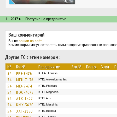
461
↑
2017 г.
Поступил на предприятие
Ваш комментарий
Вы не
вошли на сайт
.
Комментарии могут оставлять только зарегистрированные пользов
Другие ТС с этим номером:
№
Гос.№
Предприятие
Зав.№
Постр.
Утил.
П
54
PPZ-8473
KTEAL Larissa
54
MEH-7136
KTEL Aitoloakarnanias
54
MIX-7474
ΚΤΕL Phthiotis
54
BOO-7072
ΚΤΕL Magnesia
54
ATK-1427
KTEL Arta
54
KMX-3620
KTEL Messinia
54
XAT-2150
ΚΤΕL Euboea