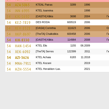
54
AZA-3065
KTEAL Patras
3289
1996
54
INN-6995
KTEL Ioannina
1998
54
KIK-1630
[OASTH] Kilkis
3698
2004
Γ
54
KEZ-7819
DES RODA
600519
2006
54
XEH-8328
[OASA] Corinthia
111623
2006
O
54
XKP-8697
[TheTA] Chalkidikis
600458
2006
Γ
54
KIK-8330
[OASTH] Kilkis
114984
2008
Γ
54
HAN-1454
KTEL Elis
1155
06.2009
54
XEK-6092
[TheTA] Serres
122399
2011
Γ
54
AZI-3626
KTEL Achaia
6183
11.2018
54
MNA-7911
ΚΤΕL Kozani
2019
54
HZH-5554
KTEL Heraklion–Las.
2021