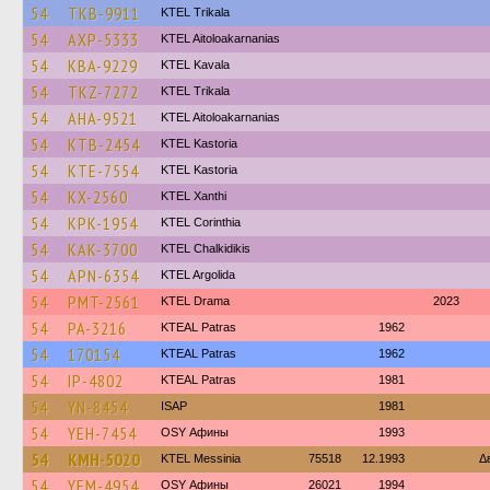
54
TKB-9911
ΚΤΕL Τrikala
54
AXP-5333
KTEL Aitoloakarnanias
54
KBA-9229
KTEL Kavala
54
TKZ-7272
ΚΤΕL Τrikala
54
AHA-9521
KTEL Aitoloakarnanias
54
KTB-2454
KTEL Kastoria
54
KTE-7554
KTEL Kastoria
54
KX-2560
KTEL Xanthi
54
KPK-1954
KTEL Corinthia
54
KAK-3700
ΚΤΕL Chalkidikis
54
APN-6354
KTEL Argolida
54
PMT-2561
KTEL Drama
2023
54
PA-3216
KTEAL Patras
1962
54
170154
KTEAL Patras
1962
54
IP-4802
KTEAL Patras
1981
54
YN-8454
ISAP
1981
54
YEH-7454
OSY Афины
1993
54
KMH-5020
KTEL Messinia
75518
12.1993
Δ
54
YEM-4954
OSY Афины
26021
1994