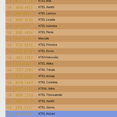
54
ATE-3724
KTEL Arta
54
AHA-4455
KTEL Xanthi
54
INB-8811
KTEL Larissa
54
MIM-4590
KTEL Livadia
54
IA-6120
KTEL Ioannina
54
KNE-4454
KTEL Pieria
54
IKP-5621
Maroulis
54
PZE-8830
KTEL Preveza
54
EBK-8014
KTEL Evrou
54
AKZ-1910
ΚΤΕΛ Λακωνίας
54
IZA-8202
KΤΕL Αttika
54
TKT-2383
ΚΤΕL Τrikala
54
AZB-3999
KTEL Achaia
54
KPN-1669
KTEL Corinthia
54
BOT-4322
KTEAL Volos
54
NBN-1350
KTEL Thessaloniki
54
AHK-2779
KTEL Xanthi
54
EPK-1717
KTEL Serres
54
KZX-6192
ΚΤΕL Kozani