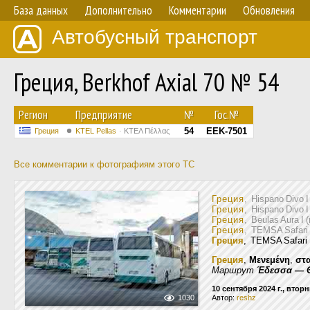
База данных
Дополнительно
Комментарии
Обновления
Автобусный транспорт
Греция, Berkhof Axial 70 № 54
Регион
Предприятие
№
Гос.№
54
EEK-7501
Греция
KTEL Pellas
ΚΤΕΛ Πέλλας
Все комментарии к фотографиям этого ТС
Греция
, Hispano Divo 
Греция
, Hispano Divo 
Греция
, Beulas Aura I 
Греция
, TEMSA Safari
Греция
, TEMSA Safar
Греция
,
Μενεμένη
,
στ
Маршрут
Έδεσσα — 
10 сентября 2024 г., втор
1030
Автор:
reshz