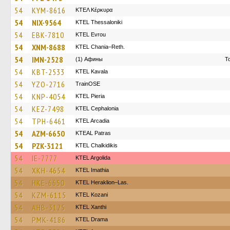
54
KYM-8616
ΚΤΕΛ Κέρκυρα
54
NIX-9564
KTEL Thessaloniki
54
EBK-7810
KTEL Evrou
54
XNM-8688
KTEL Chania–Reth.
54
IMN-2528
(1) Афины
Τ
54
KBT-2533
KTEL Kavala
54
YZO-2716
TrainΟSE
54
KNP-4054
KTEL Pieria
54
KEZ-7498
KTEL Cephalonia
54
TPH-6461
KTEL Arcadia
54
AZM-6650
KTEAL Patras
54
PZK-3121
ΚΤΕL Chalkidikis
54
IE-7777
KTEL Argolida
54
XKH-4654
KTEL Imathia
54
HKE-6650
KTEL Heraklion–Las.
54
KZM-6115
ΚΤΕL Kozani
54
AHB-3125
KTEL Xanthi
54
PMK-4186
KTEL Drama