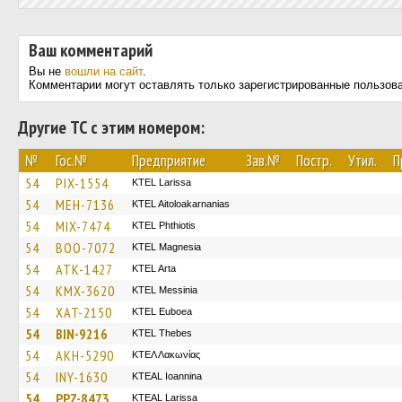
Ваш комментарий
Вы не
вошли на сайт
.
Комментарии могут оставлять только зарегистрированные пользов
Другие ТС с этим номером:
№
Гос.№
Предприятие
Зав.№
Постр.
Утил.
П
54
PIX-1554
KTEL Larissa
54
MEH-7136
KTEL Aitoloakarnanias
54
MIX-7474
ΚΤΕL Phthiotis
54
BOO-7072
ΚΤΕL Magnesia
54
ATK-1427
KTEL Arta
54
KMX-3620
KTEL Messinia
54
XAT-2150
ΚΤΕL Euboea
54
BIN-9216
KTEL Thebes
54
AKH-5290
ΚΤΕΛ Λακωνίας
54
INY-1630
KTEAL Ioannina
54
PPZ-8473
KTEAL Larissa