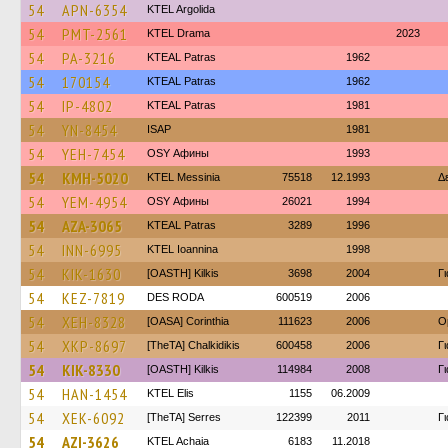
54
APN-6354
KTEL Argolida
54
PMT-2561
KTEL Drama
2023
54
PA-3216
KTEAL Patras
1962
54
170154
KTEAL Patras
1962
54
IP-4802
KTEAL Patras
1981
54
YN-8454
ISAP
1981
54
YEH-7454
OSY Афины
1993
54
KMH-5020
KTEL Messinia
75518
12.1993
Δ
54
YEM-4954
OSY Афины
26021
1994
54
AZA-3065
KTEAL Patras
3289
1996
54
INN-6995
KTEL Ioannina
1998
54
KIK-1630
[OASTH] Kilkis
3698
2004
Γ
54
KEZ-7819
DES RODA
600519
2006
54
XEH-8328
[OASA] Corinthia
111623
2006
O
54
XKP-8697
[TheTA] Chalkidikis
600458
2006
Γ
54
KIK-8330
[OASTH] Kilkis
114984
2008
Γ
54
HAN-1454
KTEL Elis
1155
06.2009
54
XEK-6092
[TheTA] Serres
122399
2011
Γ
54
AZI-3626
KTEL Achaia
6183
11.2018