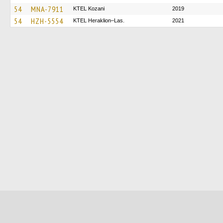
54
MNA-7911
ΚΤΕL Kozani
2019
54
HZH-5554
KTEL Heraklion–Las.
2021