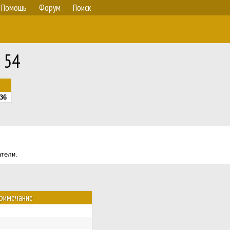
Помощь
Форум
Поиск
 54
36
атели.
римечание