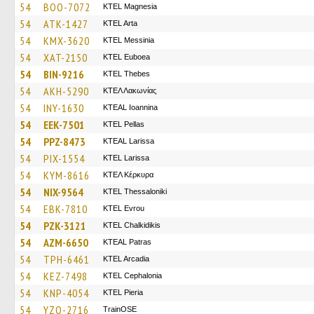
54
BOO-7072
ΚΤΕL Magnesia
54
ATK-1427
KTEL Arta
54
KMX-3620
KTEL Messinia
54
XAT-2150
ΚΤΕL Euboea
54
BIN-9216
KTEL Thebes
54
AKH-5290
ΚΤΕΛ Λακωνίας
54
INY-1630
KTEAL Ioannina
54
EEK-7501
KTEL Pellas
54
PPZ-8473
KTEAL Larissa
54
PIX-1554
KTEL Larissa
54
KYM-8616
ΚΤΕΛ Κέρκυρα
54
NIX-9564
KTEL Thessaloniki
54
EBK-7810
KTEL Evrou
54
PZK-3121
ΚΤΕL Chalkidikis
54
AZM-6650
KTEAL Patras
54
TPH-6461
KTEL Arcadia
54
KEZ-7498
KTEL Cephalonia
54
KNP-4054
KTEL Pieria
54
YZO-2716
TrainΟSE