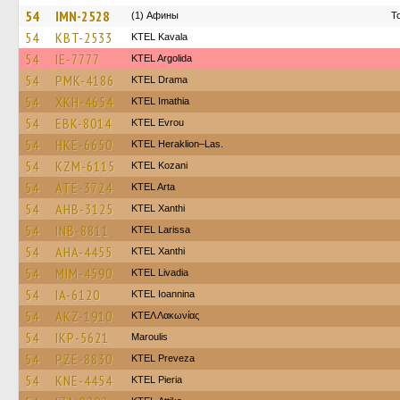
54
IMN-2528
(1) Афины
Τ
54
KBT-2533
KTEL Kavala
54
IE-7777
KTEL Argolida
54
PMK-4186
KTEL Drama
54
XKH-4654
KTEL Imathia
54
EBK-8014
KTEL Evrou
54
HKE-6650
KTEL Heraklion–Las.
54
KZM-6115
ΚΤΕL Kozani
54
ATE-3724
KTEL Arta
54
AHB-3125
KTEL Xanthi
54
INB-8811
KTEL Larissa
54
AHA-4455
KTEL Xanthi
54
MIM-4590
KTEL Livadia
54
IA-6120
KTEL Ioannina
54
AKZ-1910
ΚΤΕΛ Λακωνίας
54
IKP-5621
Maroulis
54
PZE-8830
KTEL Preveza
54
KNE-4454
KTEL Pieria