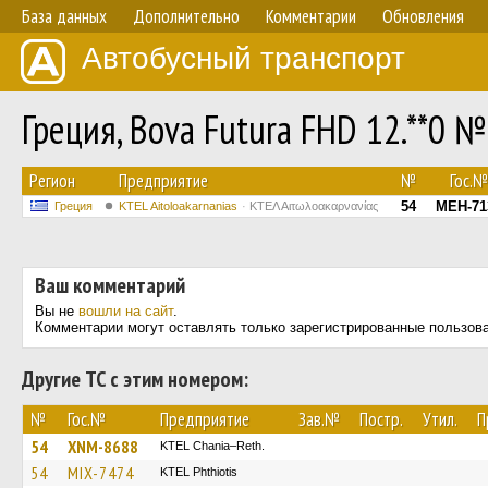
База данных
Дополнительно
Комментарии
Обновления
Автобусный транспорт
Греция, Bova Futura FHD 12.**0 №
Регион
Предприятие
№
Гос.№
54
MEH-71
Греция
KTEL Aitoloakarnanias
ΚΤΕΛ Αιτωλοακαρνανίας
Ваш комментарий
Вы не
вошли на сайт
.
Комментарии могут оставлять только зарегистрированные пользов
Другие ТС с этим номером:
№
Гос.№
Предприятие
Зав.№
Постр.
Утил.
П
54
XNM-8688
KTEL Chania–Reth.
54
MIX-7474
ΚΤΕL Phthiotis