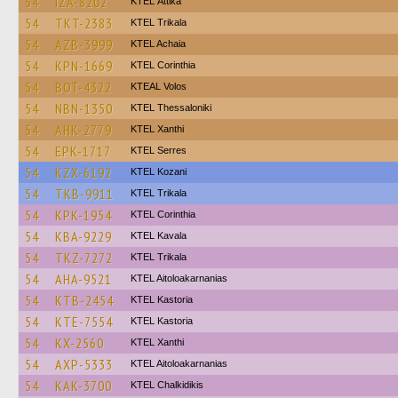
54
IZA-8202
KΤΕL Αttika
54
TKT-2383
ΚΤΕL Τrikala
54
AZB-3999
KTEL Achaia
54
KPN-1669
KTEL Corinthia
54
BOT-4322
KTEAL Volos
54
NBN-1350
KTEL Thessaloniki
54
AHK-2779
KTEL Xanthi
54
EPK-1717
KTEL Serres
54
KZX-6192
ΚΤΕL Kozani
54
TKB-9911
ΚΤΕL Τrikala
54
KPK-1954
KTEL Corinthia
54
KBA-9229
KTEL Kavala
54
TKZ-7272
ΚΤΕL Τrikala
54
AHA-9521
KTEL Aitoloakarnanias
54
KTB-2454
KTEL Kastoria
54
KTE-7554
KTEL Kastoria
54
KX-2560
KTEL Xanthi
54
AXP-5333
KTEL Aitoloakarnanias
54
KAK-3700
ΚΤΕL Chalkidikis